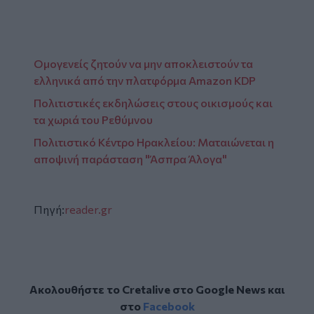
Ομογενείς ζητούν να μην αποκλειστούν τα
ελληνικά από την πλατφόρμα Amazon KDP
Πολιτιστικές εκδηλώσεις στους οικισμούς και
τα χωριά του Ρεθύμνου
Πολιτιστικό Κέντρο Ηρακλείου: Ματαιώνεται η
αποψινή παράσταση "Άσπρα Άλογα"
Πηγή:
reader.gr
Ακολουθήστε το Cretalive στο
Google News
και
στο
Facebook