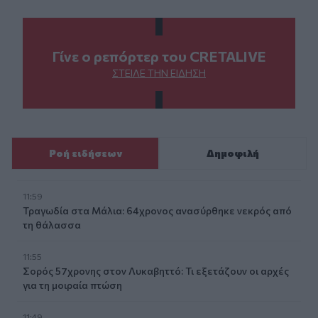
Γίνε ο ρεπόρτερ του CRETALIVE
ΣΤΕΊΛΕ ΤΗΝ ΕΊΔΗΣΗ
Ροή ειδήσεων
Δημοφιλή
11:59
Τραγωδία στα Μάλια: 64χρονος ανασύρθηκε νεκρός από
τη θάλασσα
11:55
Σορός 57χρονης στον Λυκαβηττό: Τι εξετάζουν οι αρχές
για τη μοιραία πτώση
11:49