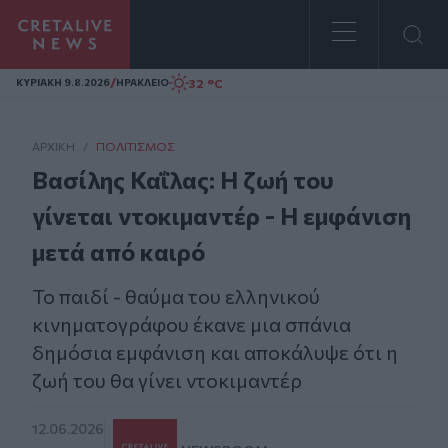
Homepage
/
32 °C
ΚΥΡΙΑΚΗ 9.8.2026
ΗΡΑΚΛΕΙΟ
ΑΡΧΙΚΗ
/
ΠΟΛΙΤΙΣΜΌΣ
Βασίλης Καΐλας: Η ζωή του
γίνεται ντοκιμαντέρ - Η εμφάνιση
μετά από καιρό
Το παιδί - θαύμα του ελληνικού
κινηματογράφου έκανε μια σπάνια
δημόσια εμφάνιση και αποκάλυψε ότι η
ζωή του θα γίνει ντοκιμαντέρ
12.06.2026