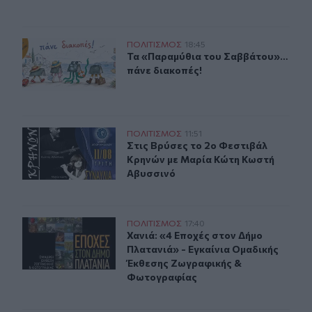
Τα «Παραμύθια του Σαββάτου»… πάνε διακοπές!
ΠΟΛΙΤΙΣΜΟΣ
18:45
Τα «Παραμύθια του Σαββάτου»… πά
Τα «Παραμύθια του Σαββάτου»…
πάνε διακοπές!
Στις Βρύσες το 2ο Φεστιβάλ Κρηνών με Μαρία Κώτη Κω
ΠΟΛΙΤΙΣΜΟΣ
11:51
Στις Βρύσες το 2ο Φεστιβάλ Κρηνώ
Στις Βρύσες το 2ο Φεστιβάλ
Κρηνών με Μαρία Κώτη Κωστή
Αβυσσινό
Χανιά: «4 Εποχές στον Δήμο Πλατανιά» - Εγκαίνια Ομ
ΠΟΛΙΤΙΣΜΟΣ
17:40
Χανιά: «4 Εποχές στον Δήμο Πλατα
Χανιά: «4 Εποχές στον Δήμο
Πλατανιά» - Εγκαίνια Ομαδικής
Έκθεσης Ζωγραφικής &
Φωτογραφίας