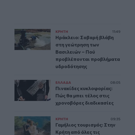
ΚΡΗΤΗ
11:49
Ηράκλειο: Σοβαρή βλάβη
στη γεώτρηση των
Βασιλειών – Πού
προβλέπονται προβλήματα
υδροδότησης
ΕΛΛAΔΑ
08:05
Πινακίδες κυκλοφορίας:
Πώς θα μπει τέλος στις
χρονοβόρες διαδικασίες
ΚΡΗΤΗ
09:35
Γαμήλιος τουρισμός: Στην
Κρήτη από όλες τις