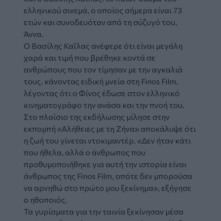
ελληνικού σινεμά, ο οποίος σήμερα είναι 73
ετών και συνοδευόταν από τη σύζυγό του,
Άννα.
Ο Βασίλης Καΐλας ανέφερε ότι είναι μεγάλη
χαρά και τιμή που βρέθηκε κοντά σε
ανθρώπους που τον τίμησαν με την αγκαλιά
τους, κάνοντας ειδική μνεία στη Finos Film,
λέγοντας ότι ο Φίνος έδωσε στον ελληνικό
κινηματογράφο την ανάσα και την πνοή του.
Στο πλαίσιο της εκδήλωσης μίλησε στην
εκπομπή «Αλήθειες με τη Ζήνα» αποκάλυψε ότι
η ζωή του γίνεται ντοκιμαντέρ. «Δεν ήταν κάτι
που ήθελα, αλλά ο άνθρωπος που
προθυμοποιήθηκε για αυτή την ιστορία είναι
άνθρωπος της Finos Film, οπότε δεν μπορούσα
να αρνηθώ στο πρώτο μου ξεκίνημα», εξήγησε
ο ηθοποιός.
Τα γυρίσματα για την ταινία ξεκίνησαν μέσα