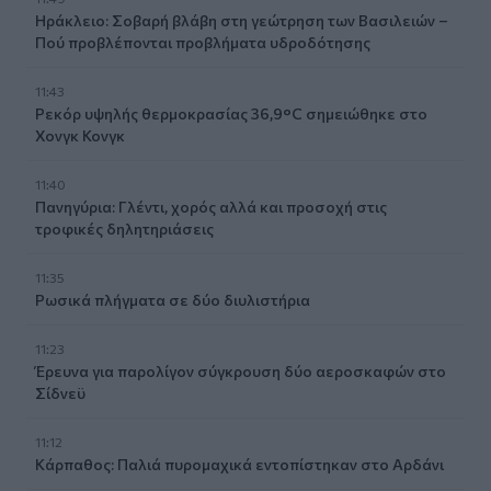
Ηράκλειο: Σοβαρή βλάβη στη γεώτρηση των Βασιλειών –
Πού προβλέπονται προβλήματα υδροδότησης
11:43
Ρεκόρ υψηλής θερμοκρασίας 36,9°C σημειώθηκε στο
Χονγκ Κονγκ
11:40
Πανηγύρια: Γλέντι, χορός αλλά και προσοχή στις
τροφικές δηλητηριάσεις
11:35
Ρωσικά πλήγματα σε δύο διυλιστήρια
11:23
Έρευνα για παρολίγον σύγκρουση δύο αεροσκαφών στο
Σίδνεϋ
11:12
Κάρπαθος: Παλιά πυρομαχικά εντοπίστηκαν στο Αρδάνι