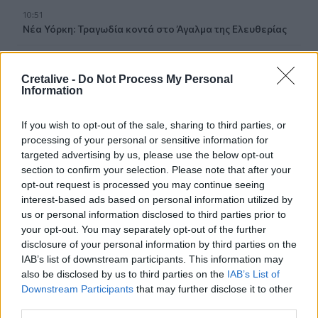
10:51
Νέα Υόρκη: Τραγωδία κοντά στο Άγαλμα της Ελευθερίας
10:42
Χαλκιδική: Οριοθετήθηκε άμεσα πυρκαγιά στα
Cretalive -
Do Not Process My Personal
Πυργαδίκια
Information
10:39
If you wish to opt-out of the sale, sharing to third parties, or
Χανιά: Κάνναβη και δενδρύλλια είχε 52χρονος
processing of your personal or sensitive information for
targeted advertising by us, please use the below opt-out
10:31
section to confirm your selection. Please note that after your
Ταϊλάνδη: Στους 9 οι νεκροί από το μακελειό σε σχολείο
opt-out request is processed you may continue seeing
interest-based ads based on personal information utilized by
10:23
us or personal information disclosed to third parties prior to
Ηράκλειο: Σύλληψη ζευγαριού για ναρκωτικά –
your opt-out. You may separately opt-out of the further
Κατασχέθηκε σχεδόν μισό κιλό κάνναβης
disclosure of your personal information by third parties on the
IAB’s list of downstream participants. This information may
also be disclosed by us to third parties on the
IAB’s List of
10:13
«Δύο μέρες μόνο»
Downstream Participants
that may further disclose it to other
third parties.