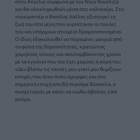
στον Απρίλιο σύμφωνα με τον Νίκο Νικόλιζα
και θα ολοκληρωθούν μέσα στο καλοκαίρι. Στο
ντοκιμαντέρ ο Βασίλης Καΐλας εξιστορεί τη
ζωή του στα μέρη που γυρίστηκαν οι ταινίες
του και υπάρχουν στοιχεία δραματοποιημένα.
Ο ίδιος εξακολουθεί να παραμένει μακριά από
τα φώτα της δημοσιότητας, κρατώντας
χαμηλούς τόνους και απολαμβάνοντας χρόνο
με τα εγγόνια που του έχει χαρίσει η κόρη του.
«Δεν βλέπω τις ταινίες μου γιατί μου θυμίζουν
εποχές που ήταν πολύ όμορφες και στη
σημερινή εποχή επειδή περνάμε δύσκολα, ο
συσχετισμός με κάνει να νιώθω άβολα», είπε
ακόμα.
Glomex
Video