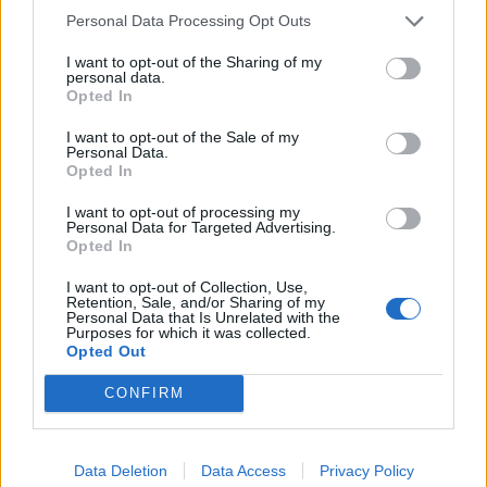
10:10
Personal Data Processing Opt Outs
Πάρος: Στον εισαγγελέα σήμερα ο ιδιοκτήτης του beach
bar για τον θάνατο του 4χρονου
I want to opt-out of the Sharing of my
personal data.
Opted In
09:52
Ιός Δυτικού Νείλου: Όλη η Αττική στο επίκεντρο των
I want to opt-out of the Sale of my
κρουσμάτων
Personal Data.
Opted In
09:43
Ηράκλειο: Ποια θέματα περιλαμβάνει η εβδομαδιαία
I want to opt-out of processing my
Personal Data for Targeted Advertising.
ανασκόπηση του Δημάρχου
Opted In
09:41
I want to opt-out of Collection, Use,
Γερμανία: Νέα έρευνα για την άμυνα απέναντι στα drones
Retention, Sale, and/or Sharing of my
Personal Data that Is Unrelated with the
Purposes for which it was collected.
Opted Out
09:35
Γαμήλιος τουρισμός: Στην Κρήτη από όλες τις ηπείρους,
για τον γάμο των ονείρων τους!
CONFIRM
09:29
Κασσάνοι: Όλα έτοιμα για την Γιορτή Κρεμμυδιού
Data Deletion
Data Access
Privacy Policy