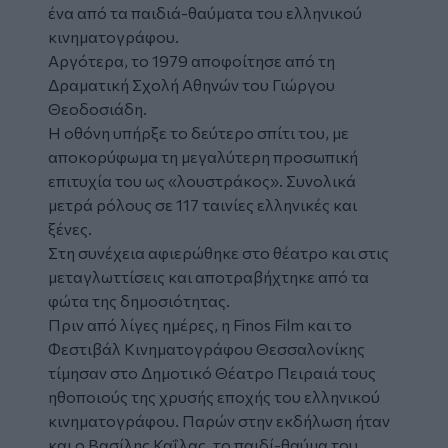
ένα από τα παιδιά-θαύματα του
ελληνικού
κινηματογράφου
.
Αργότερα, το 1979 αποφοίτησε από τη
Δραματική Σχολή Αθηνών του Γιώργου
Θεοδοσιάδη.
Η οθόνη υπήρξε το δεύτερο σπίτι του, με
αποκορύφωμα τη μεγαλύτερη προσωπική
επιτυχία του ως «λουστράκος». Συνολικά
μετρά ρόλους σε 117 ταινίες ελληνικές και
ξένες.
Στη συνέχεια αφιερώθηκε στο θέατρο και στις
μεταγλωττίσεις και αποτραβήχτηκε από τα
φώτα της δημοσιότητας.
Πριν από λίγες ημέρες, η
Finos Film
και το
Φεστιβάλ Κινηματογράφου Θεσσαλονίκης
τίμησαν στο Δημοτικό Θέατρο Πειραιά τους
ηθοποιούς της χρυσής εποχής του ελληνικού
κινηματογράφου. Παρών στην εκδήλωση ήταν
και ο Βασίλης Καΐλας, το παιδί-θαύμα του