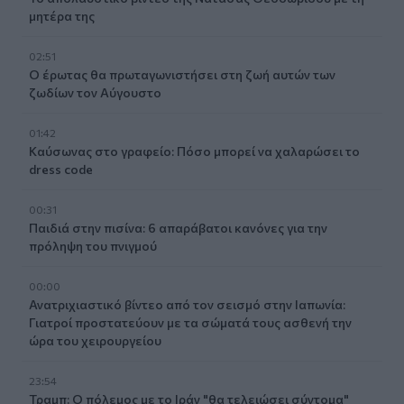
μητέρα της
02:51
Ο έρωτας θα πρωταγωνιστήσει στη ζωή αυτών των
ζωδίων τον Αύγουστο
01:42
Καύσωνας στο γραφείο: Πόσο μπορεί να χαλαρώσει το
dress code
00:31
Παιδιά στην πισίνα: 6 απαράβατοι κανόνες για την
πρόληψη του πνιγμού
00:00
Ανατριχιαστικό βίντεο από τον σεισμό στην Ιαπωνία:
Γιατροί προστατεύουν με τα σώματά τους ασθενή την
ώρα του χειρουργείου
23:54
Τραμπ: Ο πόλεμος με το Ιράν "θα τελειώσει σύντομα"