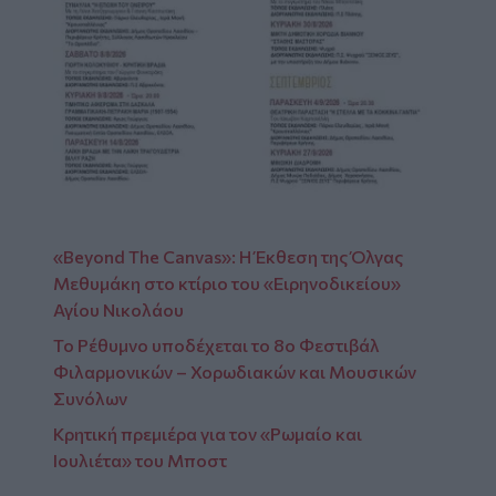
«Beyond The Canvas»: Η Έκθεση της Όλγας
Μεθυμάκη στο κτίριο του «Ειρηνοδικείου»
Αγίου Νικολάου
Το Ρέθυμνο υποδέχεται το 8ο Φεστιβάλ
Φιλαρμονικών – Χορωδιακών και Μουσικών
Συνόλων
Κρητική πρεμιέρα για τον «Ρωμαίο και
Ιουλιέτα» του Μποστ