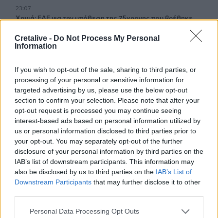
23:07
Χανιά: ΕΔΕ για την υπόθεση της 75χρονης που βρέθηκε
νεκρή σε χωράφι
Cretalive -
Do Not Process My Personal
Information
23:00
Ιταλία: Στη Νάπολη καταγράφηκε θερμοκρασία-ρεκόρ 48
βαθμών
If you wish to opt-out of the sale, sharing to third parties, or
processing of your personal or sensitive information for
targeted advertising by us, please use the below opt-out
22:32
section to confirm your selection. Please note that after your
Υπόθεση Marfin: Έφθασε στην Ελλάδα η 46χρονη
κατηγορούμενη για εμπρησμό
opt-out request is processed you may continue seeing
interest-based ads based on personal information utilized by
us or personal information disclosed to third parties prior to
22:30
your opt-out. You may separately opt-out of the further
Αυτές είναι οι πιο επικίνδυνες εβδομάδες για μεγάλες
disclosure of your personal information by third parties on the
πυρκαγιές
IAB’s list of downstream participants. This information may
also be disclosed by us to third parties on the
IAB’s List of
22:21
Downstream Participants
that may further disclose it to other
Χρήστος Δάντης: «Δεν περίμενα την αχαριστία, 22 χρόνια
third parties.
μετά και συνάδελφοι προσπαθούν να ξεχάσουν ότι
έγραψα αυτό το τραγούδι»
Personal Data Processing Opt Outs