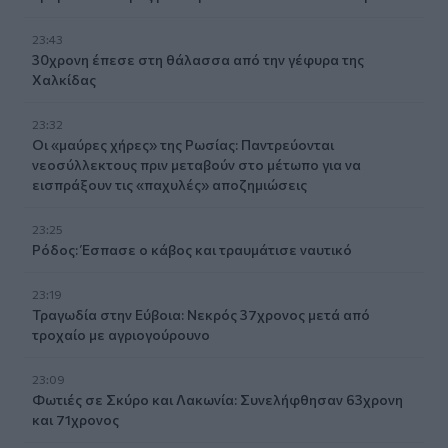
23:43
30χρονη έπεσε στη θάλασσα από την γέφυρα της
Χαλκίδας
23:32
Οι «μαύρες χήρες» της Ρωσίας: Παντρεύονται
νεοσύλλεκτους πριν μεταβούν στο μέτωπο για να
εισπράξουν τις «παχυλές» αποζημιώσεις
23:25
Ρόδος: Έσπασε ο κάβος και τραυμάτισε ναυτικό
23:19
Τραγωδία στην Εύβοια: Νεκρός 37χρονος μετά από
τροχαίο με αγριογούρουνο
23:09
Φωτιές σε Σκύρο και Λακωνία: Συνελήφθησαν 63χρονη
και 71χρονος