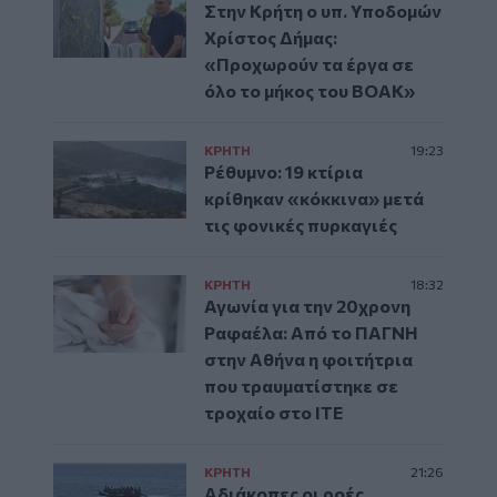
Στην Κρήτη ο υπ. Υποδομών
Χρίστος Δήμας:
«Προχωρούν τα έργα σε
όλο το μήκος του ΒΟΑΚ»
ΚΡΗΤΗ
19:23
Ρέθυμνο: 19 κτίρια
κρίθηκαν «κόκκινα» μετά
τις φονικές πυρκαγιές
ΚΡΗΤΗ
18:32
Αγωνία για την 20χρονη
Ραφαέλα: Από το ΠΑΓΝΗ
στην Αθήνα η φοιτήτρια
που τραυματίστηκε σε
τροχαίο στο ΙΤΕ
ΚΡΗΤΗ
21:26
Αδιάκοπες οι ροές