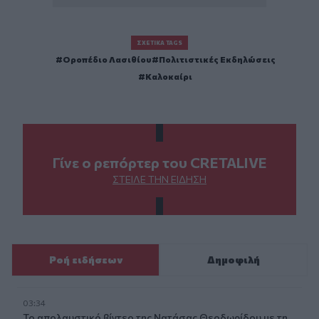
ΣΧΕΤΙΚΆ TAGS
Οροπέδιο Λασιθίου
Πολιτιστικές Εκδηλώσεις
Καλοκαίρι
Γίνε ο ρεπόρτερ του CRETALIVE
ΣΤΕΊΛΕ ΤΗΝ ΕΊΔΗΣΗ
Ροή ειδήσεων
Δημοφιλή
03:34
Το απολαυστικό βίντεο της Νατάσας Θεοδωρίδου με τη