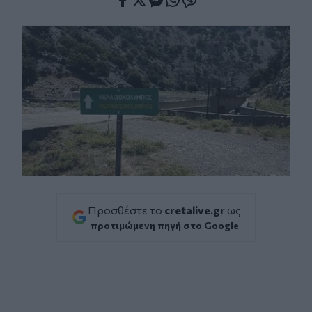
Facebook
Twitter
Messenger
Whatsapp
Viber
Προσθέστε το
cretalive.gr
ως
προτιμώμενη πηγή στο Google