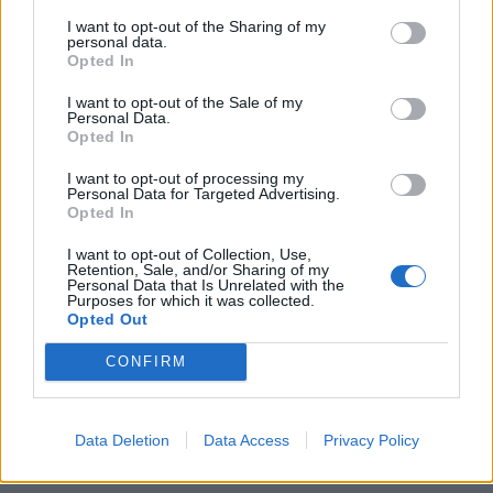
22:14
I want to opt-out of the Sharing of my
Ξεκινούν τα δοκιμαστικά δρομολόγια της επέκτασης του
personal data.
Μετρό Θεσσαλονίκης
Opted In
I want to opt-out of the Sale of my
22:05
Personal Data.
Τζόκερ: Αυτοί είναι οι τυχεροί αριθμοί που κερδίζουν
Opted In
πάνω από 2 εκατ. ευρώ
I want to opt-out of processing my
Personal Data for Targeted Advertising.
21:56
Opted In
Συρία: Βόμβα εξερράγη σε λεωφορείο κοντά στη
Δαμασκό – Τουλάχιστον 2 νεκροί και 13 τραυματίες
I want to opt-out of Collection, Use,
Retention, Sale, and/or Sharing of my
Personal Data that Is Unrelated with the
21:43
Purposes for which it was collected.
Απίστευτο περιστατικό σε αγώνα μπέιζμπολ: Μπαστούνι
Opted Out
παίκτη εκτοξεύτηκε στις κερκίδες και τραυμάτισε θεατή
- Δείτε βίντεο
CONFIRM
ΠΕΡΙΣΣΟΤΕΡΑ
Data Deletion
Data Access
Privacy Policy