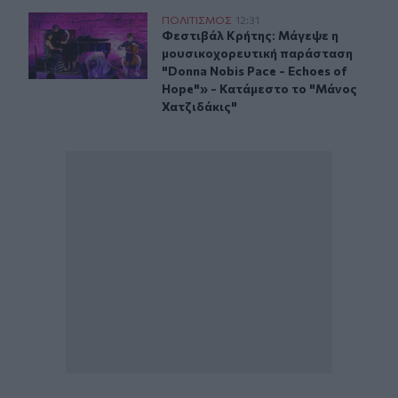
Φεστιβάλ Κρήτης: Μάγεψε η μουσικοχορευτική παράστασ
ΠΟΛΙΤΙΣΜΟΣ
12:31
Φεστιβάλ Κρήτης: Μάγεψε η μουσικ
Φεστιβάλ Κρήτης: Μάγεψε η
μουσικοχορευτική παράσταση
"Donna Nobis Pace - Echoes of
Hope"» - Κατάμεστο το "Μάνος
Χατζιδάκις"