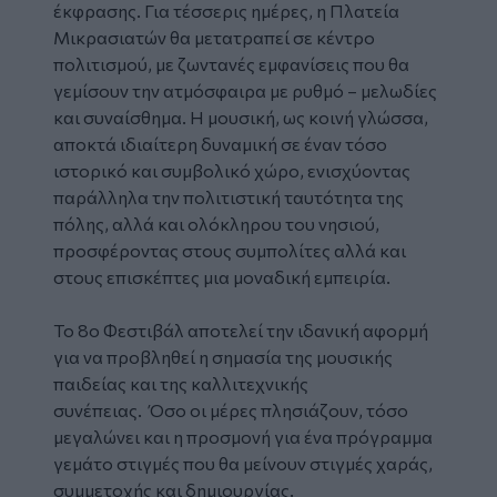
έκφρασης. Για τέσσερις ημέρες, η Πλατεία
Μικρασιατών θα μετατραπεί σε κέντρο
πολιτισμού, με ζωντανές εμφανίσεις που θα
γεμίσουν την ατμόσφαιρα με ρυθμό – μελωδίες
και συναίσθημα. Η μουσική, ως κοινή γλώσσα,
αποκτά ιδιαίτερη δυναμική σε έναν τόσο
ιστορικό και συμβολικό χώρο, ενισχύοντας
παράλληλα την πολιτιστική ταυτότητα της
πόλης, αλλά και ολόκληρου του νησιού,
προσφέροντας στους συμπολίτες αλλά και
στους επισκέπτες μια μοναδική εμπειρία.
Το 8ο Φεστιβάλ αποτελεί την ιδανική αφορμή
για να προβληθεί η σημασία της μουσικής
παιδείας και της καλλιτεχνικής
συνέπειας. Όσο οι μέρες πλησιάζουν, τόσο
μεγαλώνει και η προσμονή για ένα πρόγραμμα
γεμάτο στιγμές που θα μείνουν στιγμές χαράς,
συμμετοχής και δημιουργίας.