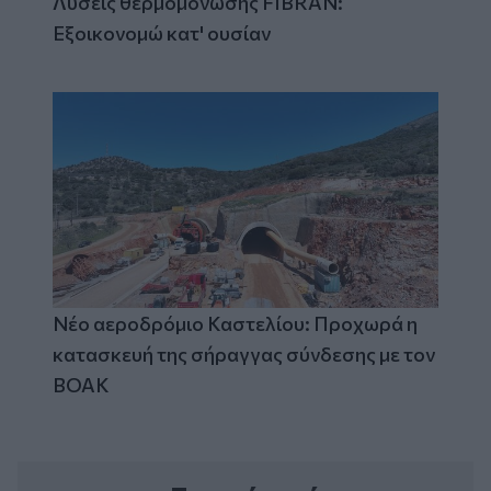
Λύσεις θερμομόνωσης FIBRAN:
Εξοικονομώ κατ' ουσίαν
Νέο αεροδρόμιο Καστελίου: Προχωρά η
κατασκευή της σήραγγας σύνδεσης με τον
ΒΟΑΚ