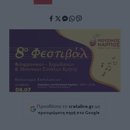
Facebook
Twitter
Messenger
Whatsapp
Viber
Προσθέστε το
cretalive.gr
ως
προτιμώμενη πηγή στο Google