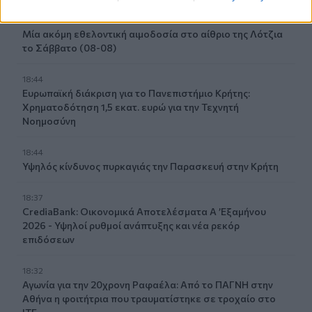
18:51
Μία ακόμη εθελοντική αιμοδοσία στο αίθριο της Λότζια
το Σάββατο (08-08)
18:44
Ευρωπαϊκή διάκριση για το Πανεπιστήμιο Κρήτης:
Χρηματοδότηση 1,5 εκατ. ευρώ για την Τεχνητή
Νοημοσύνη
18:44
Υψηλός κίνδυνος πυρκαγιάς την Παρασκευή στην Κρήτη
18:37
CrediaBank: Οικονομικά Αποτελέσματα A ’Εξαμήνου
2026 - Υψηλοί ρυθμοί ανάπτυξης και νέα ρεκόρ
επιδόσεων
18:32
Αγωνία για την 20χρονη Ραφαέλα: Από το ΠΑΓΝΗ στην
Αθήνα η φοιτήτρια που τραυματίστηκε σε τροχαίο στο