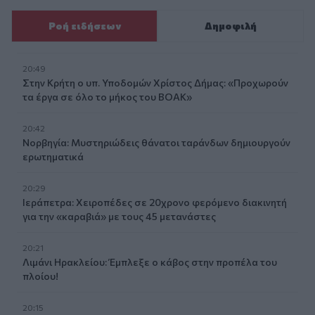
Ροή ειδήσεων
Δημοφιλή
20:49
Στην Κρήτη ο υπ. Υποδομών Χρίστος Δήμας: «Προχωρούν
τα έργα σε όλο το μήκος του ΒΟΑΚ»
20:42
Νορβηγία: Μυστηριώδεις θάνατοι ταράνδων δημιουργούν
ερωτηματικά
20:29
Ιεράπετρα: Χειροπέδες σε 20χρονο φερόμενο διακινητή
για την «καραβιά» με τους 45 μετανάστες
20:21
Λιμάνι Ηρακλείου: Έμπλεξε ο κάβος στην προπέλα του
πλοίου!
20:15