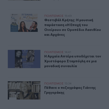
Φεστιβάλ Κρήτης: Η μουσική παράσταση «Η Εποχή του 
ΠΟΛΙΤΙΣΜΟΣ
15:49
Φεστιβάλ Κρήτης: Η μουσική παράσ
Φεστιβάλ Κρήτης: Η μουσική
παράσταση «Η Εποχή του
Ονείρου» σε Οροπέδιο Λασιθίου
και Αρχάνες
Μουσική βραδιά στην Αρχαία Απτέρα με τον Χριστόφο
ΠΟΛΙΤΙΣΜΟΣ
14:41
Η Αρχαία Απτέρα υποδέχεται τον Χ
Η Αρχαία Απτέρα υποδέχεται τον
Χριστόφορο Σταμπόγλη σε μια
μοναδική συναυλία
Πέθανε ο πεζογράφος Γιάννης Γρηγοράκης
ΠΟΛΙΤΙΣΜΟΣ
13:34
Πέθανε ο πεζογράφος Γιάννης Γρη
Πέθανε ο πεζογράφος Γιάννης
Γρηγοράκης