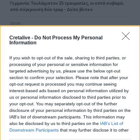
Γερμανία: Τουλάχιστον 25 τραυματίες, οι επτά σοβαρά,
από σύγκρουση δύο τραμ - Δείτε βίντεο
20:06
Οργανωτικό λίφτινγκ χρειάζονται οι δήμοι
Cretalive -
Do Not Process My Personal
Information
19:57
Ζ. Κωνσταντοπούλου για πυρκαγιές: Αυτό που συμβαίνει
δεν είναι ατύχημα αλλά έγκλημα συνεχιζόμενο
If you wish to opt-out of the sale, sharing to third parties, or
processing of your personal or sensitive information for
19:56
targeted advertising by us, please use the below opt-out
Σε κλίμα οδύνης το ύστατο χαίρε στον Αριστοτέλη
section to confirm your selection. Please note that after your
Δαμίγο που έχασε τη ζωή του κατά τη συντριβή των
opt-out request is processed you may continue seeing
ελικοπτέρων στην Ψάθα
interest-based ads based on personal information utilized by
us or personal information disclosed to third parties prior to
19:42
your opt-out. You may separately opt-out of the further
Χανιά: Εκδήλωση μνήμης για τα 81 χρόνια από τη
disclosure of your personal information by third parties on the
Χιροσίμα και το Ναγκασάκι
IAB’s list of downstream participants. This information may
also be disclosed by us to third parties on the
IAB’s List of
19:33
Downstream Participants
that may further disclose it to other
Σενετάκης για ΒΟΑΚ: «Η Κρήτη αποκτά επιτέλους έναν
third parties.