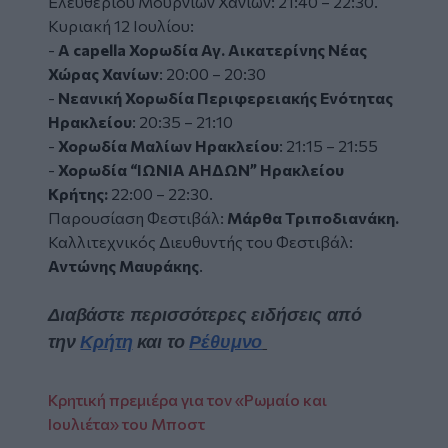
Ελευθερίου Μουρνιών Χανίων: 21:40 – 22:30.
Κυριακή 12 Ιουλίου:
-
A capella
Χορωδία Αγ. Αικατερίνης Νέας
Χώρας Χανίων
: 20:00 – 20:30
-
Νεανική Χορωδία Περιφερειακής Ενότητας
Ηρακλείου
: 20:35 – 21:10
-
Χορωδία Μαλίων Ηρακλείου
: 21:15 – 21:55
-
Χορωδία
“ΙΩΝΙΑ ΑΗΔΩΝ” Ηρακλείου
Κρήτης:
22:00 – 22:30.
Παρουσίαση Φεστιβάλ:
Μάρθα Τριποδιανάκη.
Καλλιτεχνικός Διευθυντής του Φεστιβάλ:
Αντώνης Μαυράκης
.
Διαβάστε περισσότερες ειδήσεις από
την
Κρήτη
και το
Ρέθυμνο
Κρητική πρεμιέρα για τον «Ρωμαίο και
Ιουλιέτα» του Μποστ