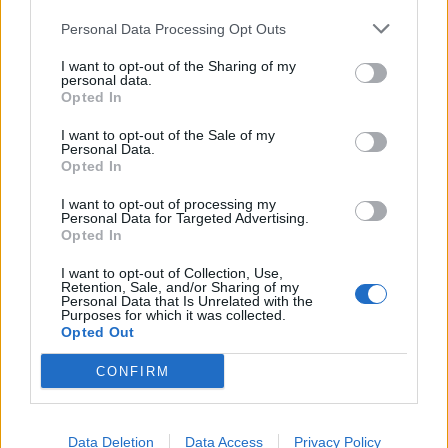
υπερσύγχρονο αυτοκινητόδρομο»
Personal Data Processing Opt Outs
19:23
I want to opt-out of the Sharing of my
Ρέθυμνο: 19 κτίρια κρίθηκαν «κόκκινα» μετά τις φονικές
personal data.
πυρκαγιές
Opted In
I want to opt-out of the Sale of my
19:16
Personal Data.
Σαμοθράκη: Στο νοσοκομείο 15χρονη μετά από πτώση –
Opted In
Ειδοποίησε μόνη της το 112
I want to opt-out of processing my
Personal Data for Targeted Advertising.
19:14
Opted In
Φωτιές στο Ρέθυμνο: Αποζημιώσεις και για τον
κατεστραμμένο εξοπλισμό άρδευσης
I want to opt-out of Collection, Use,
Retention, Sale, and/or Sharing of my
Personal Data that Is Unrelated with the
19:01
Purposes for which it was collected.
Κυψέλη: Η πρώτη δήλωση της οικογένειας της 38χρονης
Opted Out
Λίζα που βρέθηκε νεκρή
CONFIRM
18:59
Καστέλλι: Παρουσία του υπ. Υποδομών Χρίστου Δήμα οι
υπογραφές για τα ραντάρ του νέου αεροδρομίου
Data Deletion
Data Access
Privacy Policy