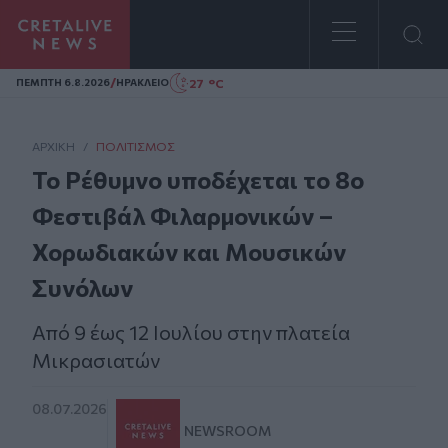
Homepage
/
27 °C
ΠΕΜΠΤΗ 6.8.2026
ΗΡΑΚΛΕΙΟ
ΑΡΧΙΚΗ
/
ΠΟΛΙΤΙΣΜΌΣ
Το Ρέθυμνο υποδέχεται το 8ο
Φεστιβάλ Φιλαρμονικών –
Χορωδιακών και Μουσικών
Συνόλων
Από 9 έως 12 Ιουλίου στην πλατεία
Μικρασιατών
08.07.2026
NEWSROOM