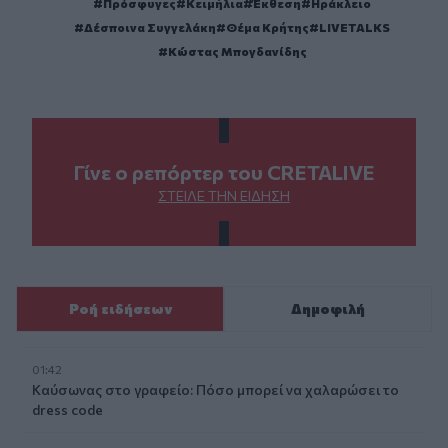
Πρόσφυγες
Κειμήλια
Έκθεση
Ηράκλειο
Δέσποινα Συγγελάκη
Θέμα Κρήτης
LIVETALKS
Κώστας Μπογδανίδης
Γίνε ο ρεπόρτερ του CRETALIVE
ΣΤΕΊΛΕ ΤΗΝ ΕΊΔΗΣΗ
Ροή ειδήσεων
Δημοφιλή
01:42
Καύσωνας στο γραφείο: Πόσο μπορεί να χαλαρώσει το
dress code