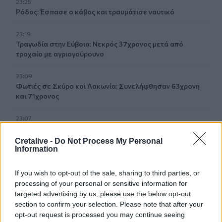
23:25
Ρόδος: Έσπασε ο κάβος και τραυμάτισε ναυτικό
23:19
Τραγωδία στην Εύβοια: Νεκρός 37χρονος μετά από
τροχαίο με αγριογούρουνο
23:09
Φωτιές σε Σκύρο και Λακωνία: Συνελήφθησαν 63χρονη
και 71χρονος
23:07
Χανιά: ΕΔΕ για την υπόθεση της 75χρονης που βρέθηκε
νεκρή σε χωράφι
Cretalive -
Do Not Process My Personal
Information
23:00
Ιταλία: Στη Νάπολη καταγράφηκε θερμοκρασία-ρεκόρ 48
If you wish to opt-out of the sale, sharing to third parties, or
βαθμών
processing of your personal or sensitive information for
targeted advertising by us, please use the below opt-out
22:32
section to confirm your selection. Please note that after your
Υπόθεση Marfin: Έφθασε στην Ελλάδα η 46χρονη
opt-out request is processed you may continue seeing