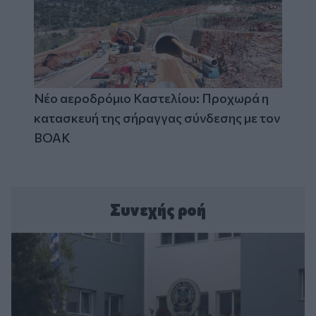
Νέο αεροδρόμιο Καστελίου: Προχωρά η
κατασκευή της σήραγγας σύνδεσης με τον
ΒΟΑΚ
Συνεχής ροή