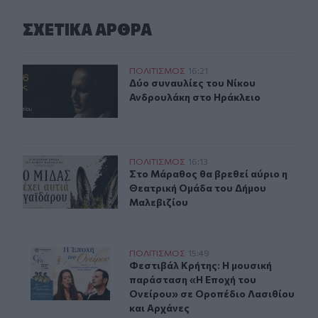
ΣΧΕΤΙΚA AΡΘΡΑ
Δύο συναυλίες του Νίκου Ανδρουλάκη στο Ηράκλειο
ΠΟΛΙΤΙΣΜΟΣ
16:21
Δύο συναυλίες του Νίκου Ανδρουλ
Δύο συναυλίες του Νίκου
Ανδρουλάκη στο Ηράκλειο
Στο Μάραθος θα βρεθεί αύριο η Θεατρική Ομάδα του Δ
ΠΟΛΙΤΙΣΜΟΣ
16:13
Στο Μάραθος θα βρεθεί αύριο η Θε
Στο Μάραθος θα βρεθεί αύριο η
Θεατρική Ομάδα του Δήμου
Μαλεβιζίου
Φεστιβάλ Κρήτης: Η μουσική παράσταση «Η Εποχή του 
ΠΟΛΙΤΙΣΜΟΣ
15:49
Φεστιβάλ Κρήτης: Η μουσική παράσ
Φεστιβάλ Κρήτης: Η μουσική
παράσταση «Η Εποχή του
Ονείρου» σε Οροπέδιο Λασιθίου
και Αρχάνες