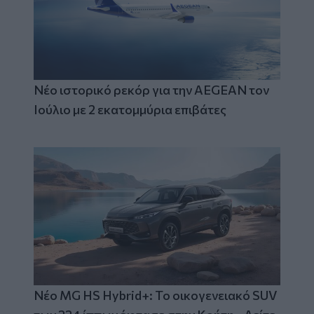
Νέο ιστορικό ρεκόρ για την AEGEAN τον
Ιούλιο με 2 εκατομμύρια επιβάτες
Νέο MG HS Hybrid+: Το οικογενειακό SUV