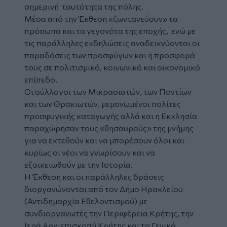
σημερινή ταυτότητα της πόλης.
Μέσα από την Έκθεση «ζωντανεύουν» τα
πρόσωπα και τα γεγονότα της εποχής, ενώ με
τις παράλληλες εκδηλώσεις αναδεικνύονται οι
παραδόσεις των προσφύγων και η προσφορά
τους σε πολιτισμικό, κοινωνικό και οικονομικό
επίπεδο.
Οι σύλλογοι των Μικρασιατών, των Ποντίων
και των Θρακιωτών, μεμονωμένοι πολίτες
προσφυγικής καταγωγής αλλά και η Εκκλησία
παραχώρησαν τους «θησαυρούς» της μνήμης
για να εκτεθούν και να μπορέσουν όλοι και
κυρίως οι νέοι να γνωρίσουν και να
εξοικειωθούν με την Ιστορία.
Η Έκθεση και οι παράλληλες δράσεις
διοργανώνονται από τον Δήμο Ηρακλείου
(Αντιδημαρχία Εθελοντισμού) με
συνδιοργανωτές την Περιφέρεια Κρήτης, την
Ιερά Αρχιεπισκοπή Κρήτης και τα Γενικά