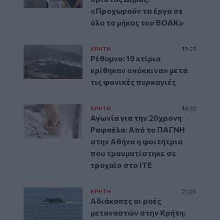
«Προχωρούν τα έργα σε
όλο το μήκος του ΒΟΑΚ»
ΚΡΗΤΗ
19:23
Ρέθυμνο: 19 κτίρια
κρίθηκαν «κόκκινα» μετά
τις φονικές πυρκαγιές
ΚΡΗΤΗ
18:32
Αγωνία για την 20χρονη
Ραφαέλα: Από το ΠΑΓΝΗ
στην Αθήνα η φοιτήτρια
που τραυματίστηκε σε
τροχαίο στο ΙΤΕ
ΚΡΗΤΗ
21:26
Αδιάκοπες οι ροές
μεταναστών στην Κρήτη: