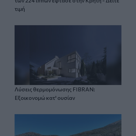
των 224 ίππων έφτασε στην Κρήτη - Δείτε
τιμή
Λύσεις θερμομόνωσης FIBRAN:
Εξοικονομώ κατ' ουσίαν