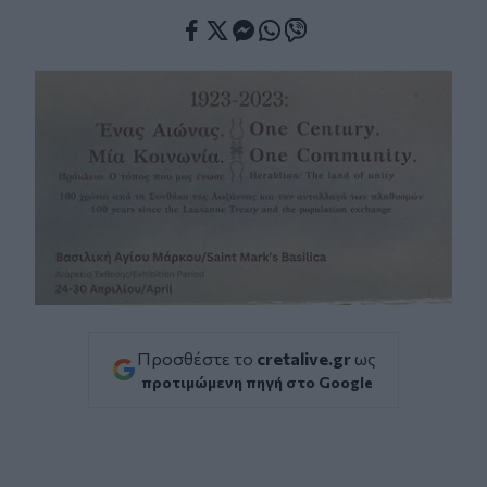
Facebook
Twitter
Messenger
Whatsapp
Viber
Προσθέστε το
cretalive.gr
ως
προτιμώμενη πηγή στο Google