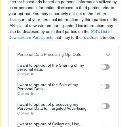
κατηγορούμενη για εμπρησμό
interest-based ads based on personal information utilized by
us or personal information disclosed to third parties prior to
22:30
your opt-out. You may separately opt-out of the further
Αυτές είναι οι πιο επικίνδυνες εβδομάδες για μεγάλες
disclosure of your personal information by third parties on the
πυρκαγιές
IAB’s list of downstream participants. This information may
also be disclosed by us to third parties on the
IAB’s List of
22:21
Downstream Participants
that may further disclose it to other
Χρήστος Δάντης: «Δεν περίμενα την αχαριστία, 22 χρόνια
third parties.
μετά και συνάδελφοι προσπαθούν να ξεχάσουν ότι
έγραψα αυτό το τραγούδι»
Personal Data Processing Opt Outs
I want to opt-out of the Sharing of my
22:14
personal data.
Ξεκινούν τα δοκιμαστικά δρομολόγια της επέκτασης του
Opted In
Μετρό Θεσσαλονίκης
I want to opt-out of the Sale of my
Personal Data.
22:05
Opted In
Τζόκερ: Αυτοί είναι οι τυχεροί αριθμοί που κερδίζουν
πάνω από 2 εκατ. ευρώ
I want to opt-out of processing my
Personal Data for Targeted Advertising.
Opted In
21:56
Συρία: Βόμβα εξερράγη σε λεωφορείο κοντά στη
I want to opt-out of Collection, Use,
Δαμασκό – Τουλάχιστον 2 νεκροί και 13 τραυματίες