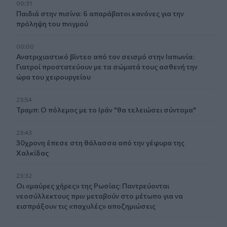
00:31
Παιδιά στην πισίνα: 6 απαράβατοι κανόνες για την
πρόληψη του πνιγμού
00:00
Ανατριχιαστικό βίντεο από τον σεισμό στην Ιαπωνία:
Γιατροί προστατεύουν με τα σώματά τους ασθενή την
ώρα του χειρουργείου
23:54
Τραμπ: Ο πόλεμος με το Ιράν "θα τελειώσει σύντομα"
23:43
30χρονη έπεσε στη θάλασσα από την γέφυρα της
Χαλκίδας
23:32
Οι «μαύρες χήρες» της Ρωσίας: Παντρεύονται
νεοσύλλεκτους πριν μεταβούν στο μέτωπο για να
εισπράξουν τις «παχυλές» αποζημιώσεις