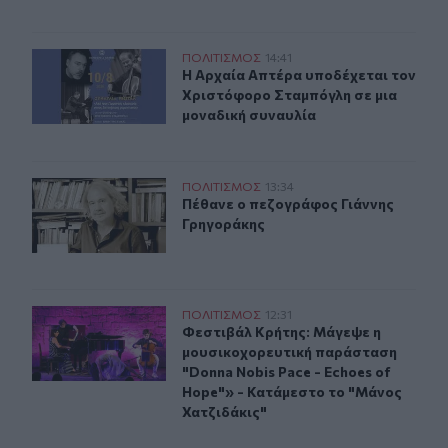
Μουσική βραδιά στην Αρχαία Απτέρα με τον Χριστόφο
ΠΟΛΙΤΙΣΜΟΣ
14:41
Η Αρχαία Απτέρα υποδέχεται τον Χ
Η Αρχαία Απτέρα υποδέχεται τον
Χριστόφορο Σταμπόγλη σε μια
μοναδική συναυλία
Πέθανε ο πεζογράφος Γιάννης Γρηγοράκης
ΠΟΛΙΤΙΣΜΟΣ
13:34
Πέθανε ο πεζογράφος Γιάννης Γρη
Πέθανε ο πεζογράφος Γιάννης
Γρηγοράκης
Φεστιβάλ Κρήτης: Μάγεψε η μουσικοχορευτική παράστασ
ΠΟΛΙΤΙΣΜΟΣ
12:31
Φεστιβάλ Κρήτης: Μάγεψε η μουσικ
Φεστιβάλ Κρήτης: Μάγεψε η
μουσικοχορευτική παράσταση
"Donna Nobis Pace - Echoes of
Hope"» - Κατάμεστο το "Μάνος
Χατζιδάκις"