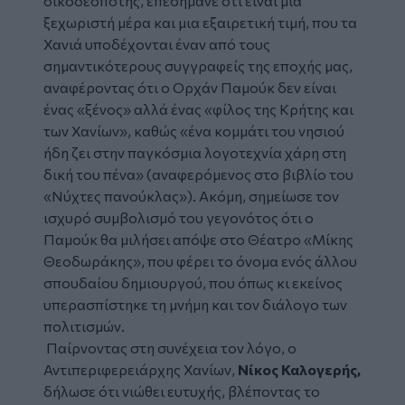
οικοδεσπότης, επεσήμανε ότι είναι μια
ξεχωριστή μέρα και μια εξαιρετική τιμή, που τα
Χανιά υποδέχονται έναν από τους
σημαντικότερους συγγραφείς της εποχής μας,
αναφέροντας ότι ο Ορχάν Παμούκ δεν είναι
ένας
«ξένος»
αλλά ένας
«φίλος της Κρήτης και
των Χανίων»,
καθώς
«ένα κομμάτι του νησιού
ήδη ζει στην παγκόσμια λογοτεχνία χάρη στη
δική του πένα»
(αναφερόμενος στο βιβλίο του
«Νύχτες πανούκλας»). Ακόμη, σημείωσε τον
ισχυρό συμβολισμό του γεγονότος ότι ο
Παμούκ θα μιλήσει απόψε στο Θέατρο «Μίκης
Θεοδωράκης», που φέρει το όνομα ενός άλλου
σπουδαίου δημιουργού, που όπως κι εκείνος
υπερασπίστηκε τη μνήμη και τον διάλογο των
πολιτισμών.
Παίρνοντας στη συνέχεια τον λόγο, ο
Αντιπεριφερειάρχης Χανίων,
Νίκος Καλογερής,
δήλωσε ότι νιώθει ευτυχής, βλέποντας το