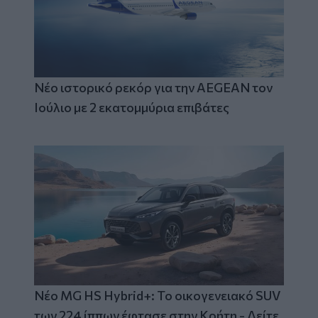
Νέο ιστορικό ρεκόρ για την AEGEAN τον
Ιούλιο με 2 εκατομμύρια επιβάτες
Νέο MG HS Hybrid+: Το οικογενειακό SUV
των 224 ίππων έφτασε στην Κρήτη - Δείτε