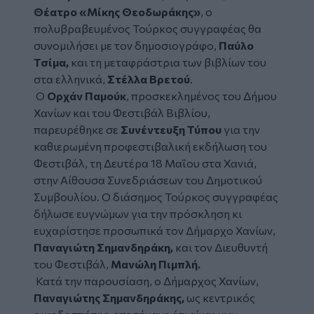
Θέατρο «Μίκης Θεοδωράκης»
, ο
πολυβραβευμένος Τούρκος συγγραφέας θα
συνομιλήσει με τον δημοσιογράφο,
Παύλο
Τσίμα,
και τη μεταφράστρια των βιβλίων του
στα ελληνικά,
Στέλλα Βρετού
.
Ο
Ορχάν Παμούκ
, προσκεκλημένος του Δήμου
Χανίων και του Φεστιβάλ Βιβλίου,
παρευρέθηκε σε
Συνέντευξη Τύπου
για την
καθιερωμένη προφεστιβαλική εκδήλωση του
Φεστιβάλ, τη Δευτέρα 18 Μαΐου στα Χανιά,
στην Αίθουσα Συνεδριάσεων του Δημοτικού
Συμβουλίου. Ο διάσημος Τούρκος συγγραφέας
δήλωσε ευγνώμων για την πρόσκληση κι
ευχαρίστησε προσωπικά τον Δήμαρχο Χανίων,
Παναγιώτη Σημανδηράκη,
και τον Διευθυντή
του Φεστιβάλ,
Μανώλη Πιμπλή.
Κατά την παρουσίαση, ο Δήμαρχος Χανίων,
Παναγιώτης Σημανδηράκης,
ως κεντρικός