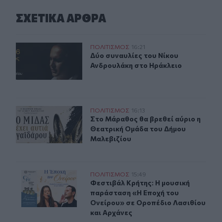
ΣΧΕΤΙΚA AΡΘΡΑ
Δύο συναυλίες του Νίκου Ανδρουλάκη στο Ηράκλειο
ΠΟΛΙΤΙΣΜΟΣ
16:21
Δύο συναυλίες του Νίκου Ανδρουλ
Δύο συναυλίες του Νίκου
Ανδρουλάκη στο Ηράκλειο
Στο Μάραθος θα βρεθεί αύριο η Θεατρική Ομάδα του Δ
ΠΟΛΙΤΙΣΜΟΣ
16:13
Στο Μάραθος θα βρεθεί αύριο η Θε
Στο Μάραθος θα βρεθεί αύριο η
Θεατρική Ομάδα του Δήμου
Μαλεβιζίου
Φεστιβάλ Κρήτης: Η μουσική παράσταση «Η Εποχή του 
ΠΟΛΙΤΙΣΜΟΣ
15:49
Φεστιβάλ Κρήτης: Η μουσική παράσ
Φεστιβάλ Κρήτης: Η μουσική
παράσταση «Η Εποχή του
Ονείρου» σε Οροπέδιο Λασιθίου
και Αρχάνες