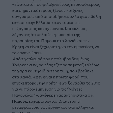
«είναι αυτό που φιλοξενεί τους περισσότερους
και σημαντικότερους ξένους και ξένες
συγγραφείς από οποιοδήποτε άλλο φεστιβάλ ή
έκθεση στην Ελλάδα, στον τομέα της
πεζογραφίας και όχι μόνο».
Και έκλεισε,
λέγοντας ότι
«ελπίζει η εμπειρία της
παρουσίας του Παμούκ στα Χανιά και την
Κρήτη να είναι ξεχωριστή, να τον εμπνεύσει, να
τον ανανεώσει».
Από την πλευρά του ο πολυβραβευμένος
Τούρκος συγγραφέας εξέφρασε μεταξύ άλλων
τη χαρά και την ιδιαίτερη τιμή, που βρέθηκε
στα Χανιά.
«Δεν είναι η πρώτη φορά, που
επισκέπτομαι την Κρήτη, είχα ξανάρθει το 2018
για να πάρω έμπνευση για τις “Νύχτες
Πανούκλας”»,
ανέφερε χαρακτηριστικά ο κ.
Παμούκ,
ευχαριστώντας ιδιαίτερα τη
μεταφράστρια των έργων του στα ελληνικά,