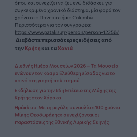
όπου και συνεχίζει να ζει, ενώ διδάσκει, για
συγκεκριµένο χρονικό διάστηµα, µία φορά τον
χρόνο στο Πανεπιστήµιο Columbia.
Περισσότερα για τον συγγραφέα:
https://www.patakis.gr/person/person-12258/
Διαβάστε περισσότερες ειδήσεις από
την
Κρήτη
και τα
Χανιά
Διεθνής Ημέρα Μουσείων 2026 – Τα Μουσεία
ενώνουν τον κόσμο Ελεύθερη είσοδος για το
κοινό στη γιορτή πολιτισμού
Εκδήλωση για την 85η Επέτειο της Μάχης της
Κρήτης στον Χάρακα
Ηράκλειο: Με τη μεγάλη συναυλία «100 χρόνια
Μίκης Θεοδωράκης» συνεχίζονται οι
παραστάσεις της Εθνικής Λυρικής Σκηνής