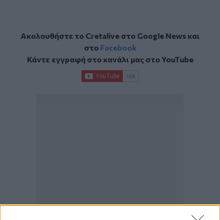
Ακολουθήστε το Cretalive στο
Google News
και
στο
Facebook
Κάντε εγγραφή στο κανάλι μας στο
YouTube