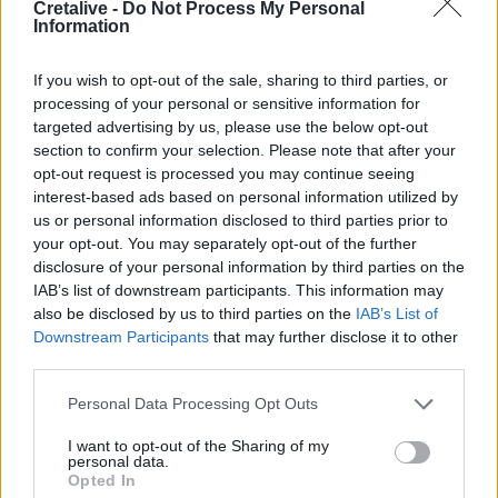
Cretalive -
Do Not Process My Personal
Information
ΣΧΕΤΙΚΆ TAGS
Φεστιβάλ βιβλίου Χανίων
Χανιά
If you wish to opt-out of the sale, sharing to third parties, or
processing of your personal or sensitive information for
targeted advertising by us, please use the below opt-out
section to confirm your selection. Please note that after your
opt-out request is processed you may continue seeing
interest-based ads based on personal information utilized by
Γίνε ο ρεπόρτερ του CRETALIVE
us or personal information disclosed to third parties prior to
ΣΤΕΊΛΕ ΤΗΝ ΕΊΔΗΣΗ
your opt-out. You may separately opt-out of the further
disclosure of your personal information by third parties on the
IAB’s list of downstream participants. This information may
also be disclosed by us to third parties on the
IAB’s List of
Downstream Participants
that may further disclose it to other
Ροή ειδήσεων
Δημοφιλή
third parties.
Personal Data Processing Opt Outs
20:06
I want to opt-out of the Sharing of my
Οργανωτικό λίφτινγκ χρειάζονται οι δήμοι
personal data.
Opted In