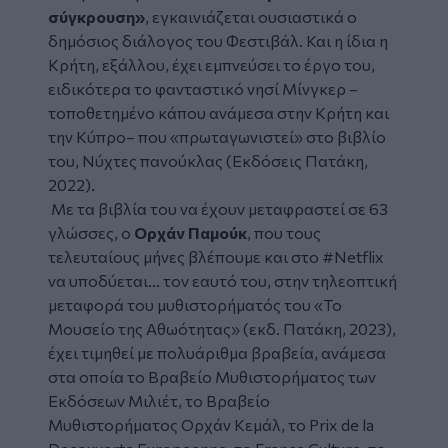
σύγκρουση»
, εγκαινιάζεται ουσιαστικά ο
δημόσιος διάλογος του Φεστιβάλ. Και η ίδια η
Κρήτη, εξάλλου, έχει εμπνεύσει το έργο του,
ειδικότερα το φανταστικό νησί Μίνγκερ –
τοποθετημένο κάπου ανάμεσα στην Κρήτη και
την Κύπρο– που «πρωταγωνιστεί» στο βιβλίο
του,
Νύχτες πανούκλας
(Εκδόσεις Πατάκη,
2022).
Με τα βιβλία του να έχουν μεταφραστεί σε 63
γλώσσες, ο
Ορχάν Παμούκ
, που τους
τελευταίους μήνες βλέπουμε και στο #Netflix
να υποδύεται… τον εαυτό του, στην τηλεοπτική
μεταφορά του μυθιστορήματός του «Το
Μουσείο της Αθωότητας» (εκδ. Πατάκη, 2023),
έχει τιμηθεί με πολυάριθμα βραβεία, ανάμεσα
στα οποία το Βραβείο Μυθιστορήµατος των
Εκδόσεων Μιλιέτ, το Βραβείο
Μυθιστορήµατος Ορχάν Κεµάλ, το Prix de la