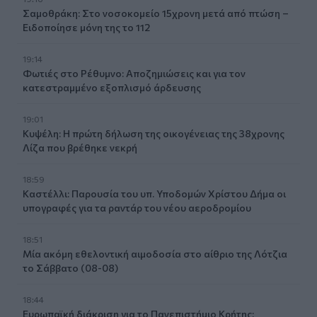
Σαμοθράκη: Στο νοσοκομείο 15χρονη μετά από πτώση –
Ειδοποίησε μόνη της το 112
19:14
Φωτιές στο Ρέθυμνο: Αποζημιώσεις και για τον
κατεστραμμένο εξοπλισμό άρδευσης
19:01
Κυψέλη: Η πρώτη δήλωση της οικογένειας της 38χρονης
Λίζα που βρέθηκε νεκρή
18:59
Καστέλλι: Παρουσία του υπ. Υποδομών Χρίστου Δήμα οι
υπογραφές για τα ραντάρ του νέου αεροδρομίου
18:51
Μία ακόμη εθελοντική αιμοδοσία στο αίθριο της Λότζια
το Σάββατο (08-08)
18:44
Ευρωπαϊκή διάκριση για το Πανεπιστήμιο Κρήτης: