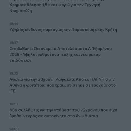
Χρηματοδότηση 1,5 εκατ. ευρώ για την Τεχνητή
Νοημοσύνη
18:44
Υψηλός κίνδυνος πυρκαγιάς την Παρασκευή στην Κρήτη
18:37
CrediaBank: Οικονομικά Αποτελέσματα A ’Εξαμήνου
2026 - Υψηλοί ρυθμοί ανάπτυξης και νέα ρεκόρ
επιδόσεων
18:32
Αγωνία για την 20χρονη Ραφαέλα: Από το ΠΑΓΝΗ στην
Αθήνα η φοιτήτρια που τραυματίστηκε σε τροχαίο στο
ΙΤΕ
18:19
Δύο συλλήψεις για την υπόθεση του 72χρονου που είχε
βρεθεί νεκρός σε αυτοκίνητο στα Άνω Λιόσια
18:09