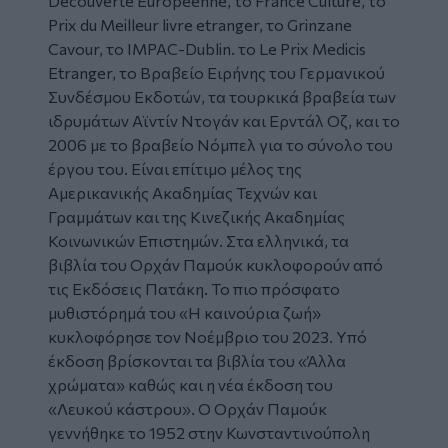
Decouverte Europeenne, το France Culture, το
Prix du Meilleur livre etranger, το Grinzane
Cavour, το IMPAC-Dublin. το Le Prix Medicis
Etranger, το Βραβείο Ειρήνης του Γερµανικού
Συνδέσµου Εκδοτών, τα τουρκικά βραβεία των
ιδρυµάτων Αϊντίν Ντογάν και Ερντάλ Οζ, και το
2006 µε το βραβείο Νόµπελ για το σύνολο του
έργου του. Είναι επίτιµο µέλος της
Αµερικανικής Ακαδηµίας Τεχνών και
Γραµµάτων και της Κινεζικής Ακαδηµίας
Κοινωνικών Επιστηµών. Στα ελληνικά, τα
βιβλία του Ορχάν Παμούκ κυκλοφορούν από
τις Εκδόσεις Πατάκη. Το πιο πρόσφατο
μυθιστόρημά του «Η καινούρια ζωή»
κυκλοφόρησε τον Νοέμβριο του 2023. Υπό
έκδοση βρίσκονται τα βιβλία του «Άλλα
χρώματα» καθώς και η νέα έκδοση του
«Λευκού κάστρου». Ο Ορχάν Παμούκ
γεννήθηκε το 1952 στην Κωνσταντινούπολη