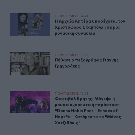
Μουσική βραδιά στην Αρχαία Απτέρα με τον Χριστόφο
ΠΟΛΙΤΙΣΜΟΣ
14:41
Η Αρχαία Απτέρα υποδέχεται τον Χ
Η Αρχαία Απτέρα υποδέχεται τον
Χριστόφορο Σταμπόγλη σε μια
μοναδική συναυλία
Πέθανε ο πεζογράφος Γιάννης Γρηγοράκης
ΠΟΛΙΤΙΣΜΟΣ
13:34
Πέθανε ο πεζογράφος Γιάννης Γρη
Πέθανε ο πεζογράφος Γιάννης
Γρηγοράκης
Φεστιβάλ Κρήτης: Μάγεψε η μουσικοχορευτική παράστασ
ΠΟΛΙΤΙΣΜΟΣ
12:31
Φεστιβάλ Κρήτης: Μάγεψε η μουσικ
Φεστιβάλ Κρήτης: Μάγεψε η
μουσικοχορευτική παράσταση
"Donna Nobis Pace - Echoes of
Hope"» - Κατάμεστο το "Μάνος
Χατζιδάκις"