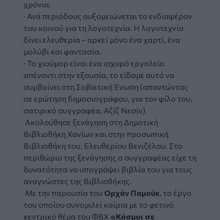
χρόνια.
∙ Ανά περιόδους αυξομειώνεται το ενδιαφέρον
του κοινού για τη λογοτεχνία. Η λογοτεχνία
δίνει ελευθερία – αρκεί μόνο ένα χαρτί, ένα
μολύβι και φαντασία.
∙ Το χιούμορ είναι ένα ισχυρό εργαλείο
απέναντι στην εξουσία, το είδαμε αυτό να
συμβαίνει στη Σοβιετική Ένωση (απαντώντας
σε ερώτηση δημοσιογράφου, για τον φίλο του,
σατιρικό συγγραφέα, Αζίζ Νεσίν)
Ακολούθησε ξενάγηση στη Δημοτική
Βιβλιοθήκη Χανίων και στην προσωπική
Βιβλιοθήκη του, Ελευθερίου Βενιζέλου. Στο
περιθώριο της ξενάγησης ο συγγραφέας είχε τη
δυνατότητα να υπογράψει βιβλία του για τους
αναγνώστες της Βιβλιοθήκης.
Με την παρουσία του
Ορχάν Παμούκ
, το έργο
του οποίου συνομιλεί καίρια με το φετινό
κεντρικό θέμα του ΦΒΧ
«Κόσμοι σε