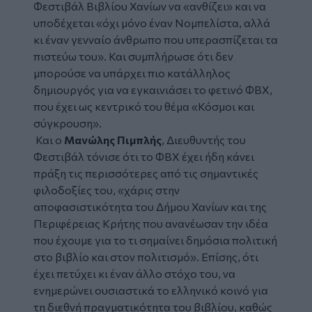
Φεστιβάλ Βιβλίου Χανίων να
«ανθίζει»
και να
υποδέχεται
«όχι μόνο έναν Νομπελίστα, αλλά
κι έναν γενναίο άνθρωπο που υπερασπίζεται τα
πιστεύω του».
Και συμπλήρωσε ότι δεν
μπορούσε να υπάρχει πιο κατάλληλος
δημιουργός για να εγκαινιάσει το φετινό ΦΒΧ,
που έχει ως κεντρικό του θέμα «Κόσμοι και
σύγκρουση».
Και ο
Μανώλης Πιμπλής
, Διευθυντής του
Φεστιβάλ τόνισε ότι το ΦΒΧ έχει ήδη κάνει
πράξη τις περισσότερες από τις σημαντικές
φιλοδοξίες του,
«χάρις στην
αποφασιστικότητα του Δήμου Χανίων και της
Περιφέρειας Κρήτης που ανανέωσαν την ιδέα
που έχουμε για το τι σημαίνει δημόσια πολιτική
στο βιβλίο και στον πολιτισμό».
Επίσης, ότι
έχει πετύχει κι έναν άλλο στόχο του, να
ενημερώνει ουσιαστικά το ελληνικό κοινό για
τη διεθνή πραγματικότητα του βιβλίου, καθώς