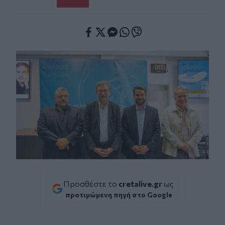
Facebook
Twitter
Messenger
Whatsapp
Viber
Προσθέστε το
cretalive.gr
ως
προτιμώμενη πηγή στο Google