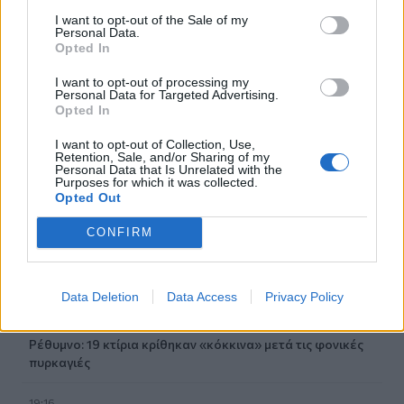
19:57
Ζ. Κωνσταντοπούλου για πυρκαγιές: Αυτό που συμβαίνει
I want to opt-out of the Sale of my
Personal Data.
δεν είναι ατύχημα αλλά έγκλημα συνεχιζόμενο
Opted In
19:56
I want to opt-out of processing my
Personal Data for Targeted Advertising.
Σε κλίμα οδύνης το ύστατο χαίρε στον Αριστοτέλη
Opted In
Δαμίγο που έχασε τη ζωή του κατά τη συντριβή των
ελικοπτέρων στην Ψάθα
I want to opt-out of Collection, Use,
Retention, Sale, and/or Sharing of my
Personal Data that Is Unrelated with the
19:42
Purposes for which it was collected.
Χανιά: Εκδήλωση μνήμης για τα 81 χρόνια από τη
Opted Out
Χιροσίμα και το Ναγκασάκι
CONFIRM
19:33
Σενετάκης για ΒΟΑΚ: «Η Κρήτη αποκτά επιτέλους έναν
υπερσύγχρονο αυτοκινητόδρομο»
Data Deletion
Data Access
Privacy Policy
19:23
Ρέθυμνο: 19 κτίρια κρίθηκαν «κόκκινα» μετά τις φονικές
πυρκαγιές
19:16