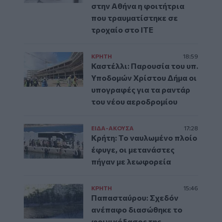
στην Αθήνα η φοιτήτρια
που τραυματίστηκε σε
τροχαίο στο ΙΤΕ
ΚΡΗΤΗ
18:59
Καστέλλι: Παρουσία του υπ.
Υποδομών Χρίστου Δήμα οι
υπογραφές για τα ραντάρ
του νέου αεροδρομίου
ΕΙΔΑ-ΑΚΟΥΣΑ
17:28
Κρήτη: Το ναυλωμένο πλοίο
έφυγε, οι μετανάστες
πήγαν με λεωφορεία
ΚΡΗΤΗ
15:46
Παπασταύρου: Σχεδόν
ανέπαφο διασώθηκε το
φοινικόδασος της