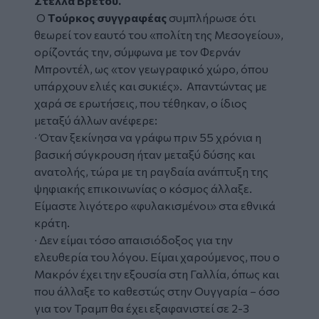
Στέλλα Βρετού.
Ο
Τούρκος συγγραφέας
συμπλήρωσε ότι
θεωρεί τον εαυτό
του «πολίτη της Μεσογείου»,
ορίζοντάς την, σύμφωνα με τον Φερνάν
Μπροντέλ, ως
«τον γεωγραφικό χώρο, όπου
υπάρχουν ελιές και συκιές».
Απαντώντας με
χαρά σε ερωτήσεις, που τέθηκαν, ο ίδιος
μεταξύ άλλων ανέφερε:
∙ Όταν ξεκίνησα να γράφω πριν 55 χρόνια η
βασική σύγκρουση ήταν μεταξύ δύσης και
ανατολής, τώρα με τη ραγδαία ανάπτυξη της
ψηφιακής επικοινωνίας ο κόσμος άλλαξε.
Είμαστε λιγότερο «φυλακισμένοι» στα εθνικά
κράτη.
∙ Δεν είμαι τόσο απαισιόδοξος για την
ελευθερία του λόγου. Είμαι χαρούμενος, που ο
Μακρόν έχει την εξουσία στη Γαλλία, όπως και
που άλλαξε το καθεστώς στην Ουγγαρία – όσο
για τον Τραμπ θα έχει εξαφανιστεί σε 2-3