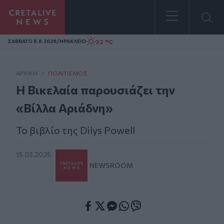
Homepage
/
32 °C
ΣAΒΒΑΤΟ 8.8.2026
ΗΡΑΚΛΕΙΟ
ΑΡΧΙΚΗ
/
ΠΟΛΙΤΙΣΜΌΣ
Η Βικελαία παρουσιάζει την
«Βίλλα Αριάδνη»
Το βιβλίο της Dilys Powell
15.03.2025
NEWSROOM
Facebook
Twitter
Messenger
Whatsapp
Viber