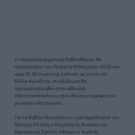
Η «Βικελαία Δημοτική Βιβλιοθήκη», θα
παρουσιάσει την Τετάρτη 19 Μαρτίου 2025 και
ώρα 18.30 τη νέα της έκδοση, με τίτλο: «Η
Βίλλα Αριάδνη». Η εκδήλωση θα
πραγματοποιηθεί στην αίθουσα
«Θεοτοκόπουλος», στον δεύτερο όροφο του
μεγάρου «Αχτάρικα».
Για το βιβλίο θα μιλήσουν: η μεταφράστριά του
Άρτεμις Κλίτση, ο Επιμελητής Κνωσού της
Βρετανικής Σχολής Αθηνών κ. Κωστής