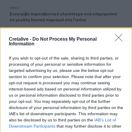
09:53
Συνετρίβη πυροσβεστικό ελικόπτερο ενώ επιχειρούσε
σε μεγάλη δασική πυρκαγιά στη Γιούτα
09:46
Ρέθυμνο: Μήνυμα αισιοδοξίας από τον τουρισμό μετά τις
Cretalive -
Do Not Process My Personal
Information
πυρκαγιές στο νότο
If you wish to opt-out of the sale, sharing to third parties, or
09:44
Κομμός: Η συγκινητική «πρώτη διαδρομή» για χελωνάκια
processing of your personal or sensitive information for
Καρέτα Καρέτα - Βίντεο
targeted advertising by us, please use the below opt-out
section to confirm your selection. Please note that after your
opt-out request is processed you may continue seeing
09:33
ΒΟΑΚ: Ολιγόλεπτη διακοπή κυκλοφορίας στο τμήμα
interest-based ads based on personal information utilized by
Νεάπολη – Άγιος Νικόλαος λόγω ανατίναξης
us or personal information disclosed to third parties prior to
your opt-out. You may separately opt-out of the further
disclosure of your personal information by third parties on the
09:27
IAB’s list of downstream participants. This information may
Βερολίνο: «Στημένη προβοκάτσια» το περιστατικό με το
drone, σύμφωνα με τη ρωσική πρεσβεία
also be disclosed by us to third parties on the
IAB’s List of
Downstream Participants
that may further disclose it to other