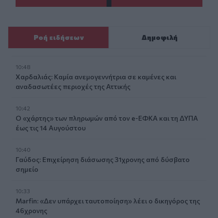
Ροή ειδήσεων
Δημοφιλή
10:48
Χαρδαλιάς: Καμία ανεμογεννήτρια σε καμένες και
αναδασωτέες περιοχές της Αττικής
10:42
Ο «χάρτης» των πληρωμών από τον e-ΕΦΚΑ και τη ΔΥΠΑ
έως τις 14 Αυγούστου
10:40
Γαύδος: Επιχείρηση διάσωσης 31χρονης από δύσβατο
σημείο
10:33
Marfin: «Δεν υπάρχει ταυτοποίηση» λέει ο δικηγόρος της
46χρονης