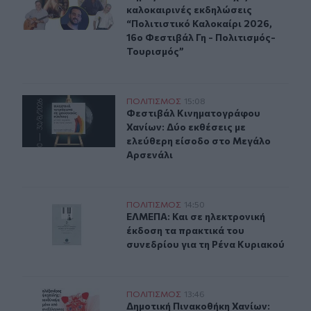
καλοκαιρινές εκδηλώσεις
“Πολιτιστικό Καλοκαίρι 2026,
16ο Φεστιβάλ Γη - Πολιτισμός-
Τουρισμός”
Δύο ξεχωριστές εκθέσεις του Φεστιβάλ Κινηματογράφο
ΠΟΛΙΤΙΣΜΟΣ
15:08
Φεστιβάλ Κινηματογράφου Χανίων: 
Φεστιβάλ Κινηματογράφου
Χανίων: Δύο εκθέσεις με
ελεύθερη είσοδο στο Μεγάλο
Αρσενάλι
ΕΛΜΕΠΑ: Και σε ηλεκτρονική έκδοση τα πρακτικά του σ
ΠΟΛΙΤΙΣΜΟΣ
14:50
ΕΛΜΕΠΑ: Και σε ηλεκτρονική έκδοσ
ΕΛΜΕΠΑ: Και σε ηλεκτρονική
έκδοση τα πρακτικά του
συνεδρίου για τη Ρένα Κυριακού
Δημοτική Πινακοθήκη Χανίων: Συνεχίζονται οι δωρεάν 
ΠΟΛΙΤΙΣΜΟΣ
13:46
Δημοτική Πινακοθήκη Χανίων: Συνε
Δημοτική Πινακοθήκη Χανίων: