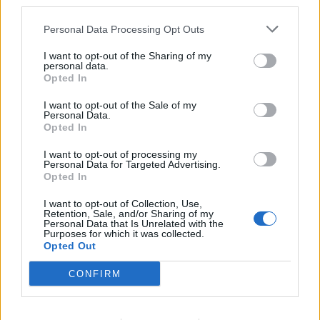
third parties.
09:21
Σητεία: Κατασβέστηκε η φωτιά στα Αχλάδια - Μικρή η
Personal Data Processing Opt Outs
καμένη έκταση
I want to opt-out of the Sharing of my
09:14
personal data.
Χανιά: Ελλείψεις προσωπικού και προβλήματα στις
Opted In
υπηρεσίες καθαριότητας
I want to opt-out of the Sale of my
Personal Data.
09:08
Opted In
Διευρύνεται η εθνική πρωτοβουλία για τις τιμές στο ράφι
των σούπερ μάρκετ
I want to opt-out of processing my
Personal Data for Targeted Advertising.
Opted In
09:01
Όταν ο σεισμός της Κρήτης «λάβωσε» τον Φάρο της
I want to opt-out of Collection, Use,
Αλεξάνδρειας
Retention, Sale, and/or Sharing of my
Personal Data that Is Unrelated with the
Purposes for which it was collected.
Opted Out
08:55
Νέοι ρωσικοί βομβαρδισμοί στο Κίεβο: Τρεις νεκροί,
μεταξύ των οποίων ένα παιδί
CONFIRM
08:49