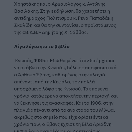
Χρηστάκης και ο Αρχαιολόγος κ. Αντώνης
Βασιλάκης. Στην εκδήλωση, θα χαιρετήσει η
αντιδήμαρχος Πολιτισμού κ. Ρένα Παπαδάκη
Σκαλίδη και θα την συντονίσει ο προϊστάμενος
της «Β.Δ.Β.» Δημήτρης Χ. Σάββας.
Λίγα λόγια για το βιβλίο
Κνωσός, 1985: «Εδώ θα μένω όταν θα έρχομαι
να σκάβω στην Κνωσό», δήλωσε αποφασιστικά
ο Άρθουρ Έβανς, καθισμένος στην πλαγιά
απέναντι από την Κεφάλα, τον πολλά
υποσχόμενο λόφο της Κνωσού. Τα επόμενα
χρόνια κατάφερε να αποκτήσει την περιοχή και
να ξεκινήσει τις ανασκαφές. Και το 1906, στην
πλαγιά απέναντι από το ανάκτορο του Μίνωα,
ακριβώς στο σημείο που είχε ορίσει έντεκα
χρόνια πριν, ο Έβανς έχτισε τη Βίλα Αριάδνη.
Οι Άγγλοι αρχαιολόγοι, οι Κρητικοί της