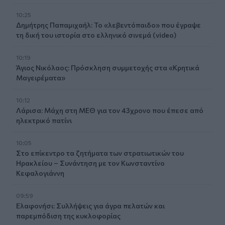
10:25
Δημήτρης Παπαμιχαήλ: Το «λεβεντόπαιδο» που έγραψε
τη δική του ιστορία στο ελληνικό σινεμά (video)
10:19
Άγιος Νικόλαος: Πρόσκληση συμμετοχής στα «Κρητικά
Μαγειρέματα»
10:12
Λάρισα: Μάχη στη ΜΕΘ για τον 43χρονο που έπεσε από
ηλεκτρικό πατίνι
10:05
Στο επίκεντρο τα ζητήματα των στρατιωτικών του
Ηρακλείου – Συνάντηση με τον Κωνσταντίνο
Κεφαλογιάννη
09:59
Ελαφονήσι: Συλλήψεις για άγρα πελατών και
παρεμπόδιση της κυκλοφορίας