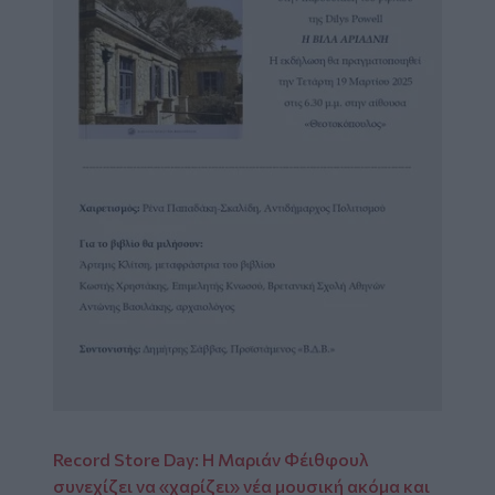
Record Store Day: Η Μαριάν Φέιθφουλ
συνεχίζει να «χαρίζει» νέα μουσική ακόμα και