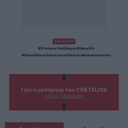
ΣΧΕΤΙΚΆ TAGS
Σταύρος Καλλέργης
Ημερίδα
Πανελλήνια Πολιτιστική Ένωση Μυλοποταμιτών
Γίνε ο ρεπόρτερ του CRETALIVE
ΣΤΕΊΛΕ ΤΗΝ ΕΊΔΗΣΗ