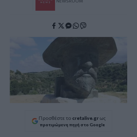
NEWSROOM
Facebook
Twitter
Messenger
Whatsapp
Viber
Προσθέστε το
cretalive.gr
ως
προτιμώμενη πηγή στο Google