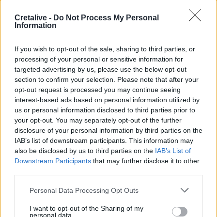
05:37
Cretalive -
Do Not Process My Personal
Σαλάτα καπρέζε
Information
04:14
If you wish to opt-out of the sale, sharing to third parties, or
Η Σελίνα Γκόμεζ τραγουδά στα ισπανικά στο νέο βίντεο
processing of your personal or sensitive information for
του συζύγου της, Μπένι Μπλάνκο
targeted advertising by us, please use the below opt-out
section to confirm your selection. Please note that after your
03:33
opt-out request is processed you may continue seeing
Τι συμβαίνει τις μέρες ακριβώς πριν το εγκεφαλικό
interest-based ads based on personal information utilized by
us or personal information disclosed to third parties prior to
02:07
your opt-out. You may separately opt-out of the further
Στο χαμηλότερο επίπεδο των τελευταίων 13 ετών η
disclosure of your personal information by third parties on the
αγορά smartphones
IAB’s list of downstream participants. This information may
also be disclosed by us to third parties on the
IAB’s List of
02:00
Downstream Participants
that may further disclose it to other
Νέιθαν Τόμας: Το παιδί-θαύμα που έγινε καθηγητής
third parties.
πανεπιστημίου στα 18 του χρόνια
Personal Data Processing Opt Outs
01:10
Γιατί του Σωτήρος τρώμε ψάρι και ευλογούμε τα πρώτα
I want to opt-out of the Sharing of my
σταφύλια
personal data.