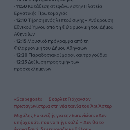
∙
11:50
Κατάθεση στεφάνων στην Πλατεία
Εργατικής Πρωτομαγιάς
∙
12:10
Τήρηση ενός λεπτού σιγής – Ανάκρουση
Εθνικού Ύμνου από τη Φιλαρμονική του Δήμου
Αθηναίων
∙
12:15
Μουσικό πρόγραμμα από τη
Φιλαρμονική του Δήμου Αθηναίων
∙
12:20
Παραδοσιακοί χοροί και τραγούδια
∙
12:25
Δεξίωση προς τιμήν των
προσκεκλημένων
«Scapegoat»: Η Σκάρλετ Γιόχανσον
πρωταγωνίστρια στη νέα ταινία του Άρι Άστερ
Μιχάλης Ρακιντζής για την Eurovision: «Δεν
υπήρχε κάτι που να πήγε καλά – Δεν θα το
έκανα ξανά, δεν ταιριάζω καθόλου»