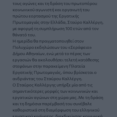
τους αγώνες και τη δράση του πρωτοπόρου
κοινωνικού αγωνιστή και οργανωτή του
πρώτου εορτασμού της Εργατικής
Πρωτομαγιάς στην Ελλάδα,
Σταύρο Καλλέργη
,
με αφορμή τη συμπλήρωση 100 ετών από τον
θάνατό του.
Η ημερίδα θα πραγματοποιηθεί στον
Πολυχώρο εκδηλώσεων του «Σεράφειο»
Δήμου Αθηναίων, ενώ μετά το πέρας των
εργασιών θα ακολουθήσει τελετή κατάθεσης
στεφάνων στην παρακείμενη Πλατεία
Εργατικής Πρωτομαγιάς, όπου βρίσκεται ο
ανδριάντας του Σταύρου Καλλέργη.
Ο Σταύρος Καλλέργης υπήρξε μία από τις
σημαντικότερες μορφές των κοινωνικών και
εργατικών αγώνων στη χώρα μας. Με τη δράση
και τη δημόσια παρέμβασή του συνέβαλε
καθοριστικά στη διαμόρφωση του ελληνικού
εργατικού κινήματος, διεκδικώντας κοινωνικά