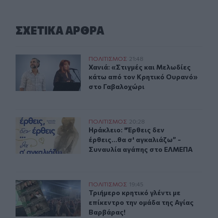
ΣΧΕΤΙΚA AΡΘΡΑ
Χανιά: «Στιγμές και Μελωδίες κάτω από τον Κρητικό 
ΠΟΛΙΤΙΣΜΟΣ
21:48
Χανιά: «Στιγμές και Μελωδίες κάτ
Χανιά: «Στιγμές και Μελωδίες
κάτω από τον Κρητικό Ουρανό»
στο Γαβαλοχώρι
Ηράκλειο: "Έρθεις δεν έρθεις...θα σ' αγκαλιάζω” - Συ
ΠΟΛΙΤΙΣΜΟΣ
20:28
Ηράκλειο: "Έρθεις δεν έρθεις...θα
Ηράκλειο: "Έρθεις δεν
έρθεις...θα σ' αγκαλιάζω” -
Συναυλία αγάπης στο ΕΛΜΕΠΑ
Τριήμερο κρητικό γλέντι με επίκεντρο την ομάδα της Α
ΠΟΛΙΤΙΣΜΟΣ
19:45
Τριήμερο κρητικό γλέντι με επίκεν
Τριήμερο κρητικό γλέντι με
επίκεντρο την ομάδα της Αγίας
Βαρβάρας!