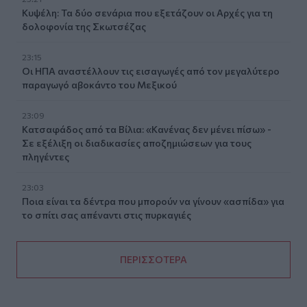
Κυψέλη: Τα δύο σενάρια που εξετάζουν οι Αρχές για τη
δολοφονία της Σκωτσέζας
23:15
Οι ΗΠΑ αναστέλλουν τις εισαγωγές από τον μεγαλύτερο
παραγωγό αβοκάντο του Μεξικού
23:09
Κατσαφάδος από τα Βίλια: «Κανένας δεν μένει πίσω» -
Σε εξέλιξη οι διαδικασίες αποζημιώσεων για τους
πληγέντες
23:03
Ποια είναι τα δέντρα που μπορούν να γίνουν «ασπίδα» για
το σπίτι σας απέναντι στις πυρκαγιές
ΠΕΡΙΣΣΟΤΕΡΑ