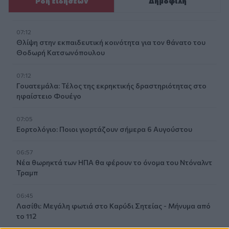
Ροή ειδήσεων
Δημοφιλή
07:12
Θλίψη στην εκπαιδευτική κοινότητα για τον θάνατο του
Θοδωρή Κατσωνόπουλου
07:12
Γουατεμάλα: Τέλος της εκρηκτικής δραστηριότητας στο
ηφαίστειο Φουέγο
07:05
Εορτολόγιο: Ποιοι γιορτάζουν σήμερα 6 Αυγούστου
06:57
Νέα θωρηκτά των ΗΠΑ θα φέρουν το όνομα του Ντόναλντ
Τραμπ
06:45
Λασίθι: Μεγάλη φωτιά στο Καρύδι Σητείας - Μήνυμα από
το 112