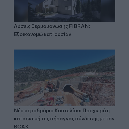
Λύσεις θερμομόνωσης FIBRAN:
Εξοικονομώ κατ' ουσίαν
Νέο αεροδρόμιο Καστελίου: Προχωρά η
κατασκευή της σήραγγας σύνδεσης με τον
ΒΟΑΚ