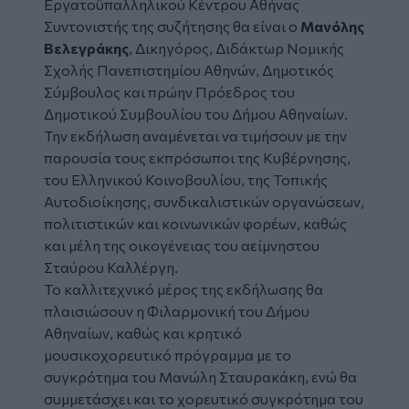
Εργατοϋπαλληλικού Κέντρου Αθήνας
Συντονιστής της συζήτησης θα είναι ο
Μανόλης
Βελεγράκης
, Δικηγόρος, Διδάκτωρ Νομικής
Σχολής Πανεπιστημίου Αθηνών, Δημοτικός
Σύμβουλος και πρώην Πρόεδρος του
Δημοτικού Συμβουλίου του Δήμου Αθηναίων.
Την εκδήλωση αναμένεται να τιμήσουν με την
παρουσία τους εκπρόσωποι της Κυβέρνησης,
του Ελληνικού Κοινοβουλίου, της Τοπικής
Αυτοδιοίκησης, συνδικαλιστικών οργανώσεων,
πολιτιστικών και κοινωνικών φορέων, καθώς
και μέλη της οικογένειας του αείμνηστου
Σταύρου Καλλέργη.
Το καλλιτεχνικό μέρος της εκδήλωσης θα
πλαισιώσουν η Φιλαρμονική του Δήμου
Αθηναίων, καθώς και κρητικό
μουσικοχορευτικό πρόγραμμα με το
συγκρότημα του Μανώλη Σταυρακάκη, ενώ θα
συμμετάσχει και το χορευτικό συγκρότημα του