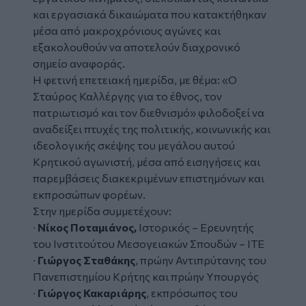
και εργασιακά δικαιώματα που κατακτήθηκαν
μέσα από μακροχρόνιους αγώνες και
εξακολουθούν να αποτελούν διαχρονικό
σημείο αναφοράς.
Η φετινή επετειακή ημερίδα, με θέμα: «Ο
Σταύρος Καλλέργης για το έθνος, τον
πατριωτισμό και τον διεθνισμό» φιλοδοξεί να
αναδείξει πτυχές της πολιτικής, κοινωνικής και
ιδεολογικής σκέψης του μεγάλου αυτού
Κρητικού αγωνιστή, μέσα από εισηγήσεις και
παρεμβάσεις διακεκριμένων επιστημόνων και
εκπροσώπων φορέων.
Στην ημερίδα συμμετέχουν:
∙
Νίκος Ποταμιάνος,
Ιστορικός – Ερευνητής
του Ινστιτούτου Μεσογειακών Σπουδών – ΙΤΕ
∙
Γιώργος Σταθάκης
, πρώην Αντιπρύτανης του
Πανεπιστημίου Κρήτης και πρώην Υπουργός
∙
Γιώργος Κακαριάρης
, εκπρόσωπος του