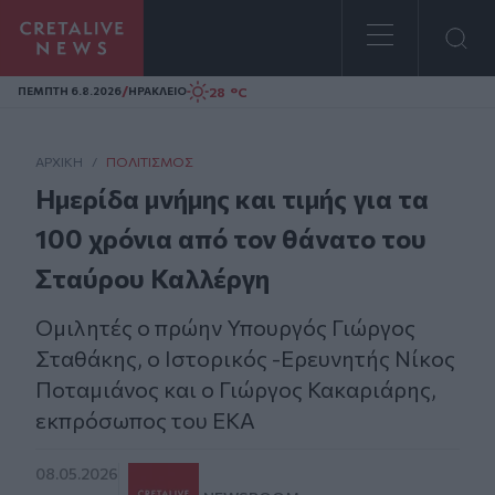
Homepage
/
28 °C
ΠΕΜΠΤΗ 6.8.2026
ΗΡΑΚΛΕΙΟ
ΑΡΧΙΚΗ
/
ΠΟΛΙΤΙΣΜΌΣ
Ημερίδα μνήμης και τιμής για τα
100 χρόνια από τον θάνατο του
Σταύρου Καλλέργη
Ομιλητές ο πρώην Υπουργός Γιώργος
Σταθάκης, ο Ιστορικός -Ερευνητής Νίκος
Ποταμιάνος και ο Γιώργος Κακαριάρης,
εκπρόσωπος του ΕΚΑ
08.05.2026