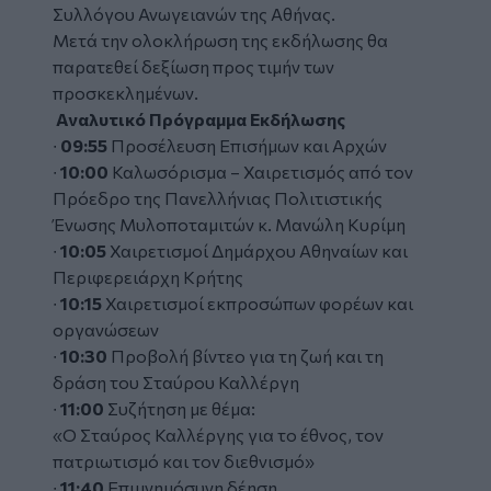
Συλλόγου Ανωγειανών της Αθήνας.
Μετά την ολοκλήρωση της εκδήλωσης θα
παρατεθεί δεξίωση προς τιμήν των
προσκεκλημένων.
Αναλυτικό Πρόγραμμα Εκδήλωσης
∙
09:55
Προσέλευση Επισήμων και Αρχών
∙
10:00
Καλωσόρισμα – Χαιρετισμός από τον
Πρόεδρο της Πανελλήνιας Πολιτιστικής
Ένωσης Μυλοποταμιτών κ. Μανώλη Κυρίμη
∙
10:05
Χαιρετισμοί Δημάρχου Αθηναίων και
Περιφερειάρχη Κρήτης
∙
10:15
Χαιρετισμοί εκπροσώπων φορέων και
οργανώσεων
∙
10:30
Προβολή βίντεο για τη ζωή και τη
δράση του Σταύρου Καλλέργη
∙
11:00
Συζήτηση με θέμα:
«Ο Σταύρος Καλλέργης για το έθνος, τον
πατριωτισμό και τον διεθνισμό»
∙
11:40
Επιμνημόσυνη δέηση