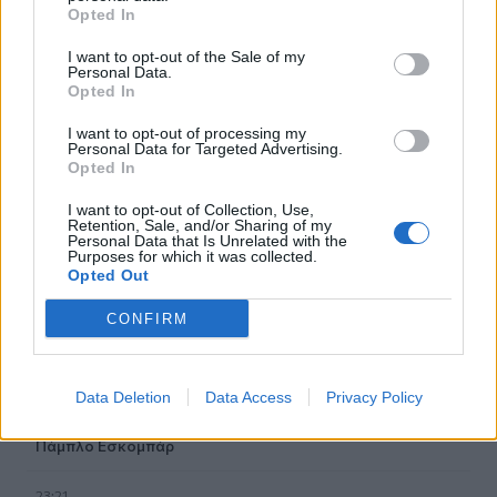
Opted In
23:55
I want to opt-out of the Sale of my
Βρετανία: Η κυβέρνηση δεν θα προχωρήσει σε διεξαγωγή
Personal Data.
έρευνας για τον Έπστιν
Opted In
I want to opt-out of processing my
23:49
Personal Data for Targeted Advertising.
ΗΠΑ: Ο Ζούκερμπεργκ ζήτησε συγγνώμη από την
Opted In
κυβέρνηση της Ινδίας για περιεχόμενο και λάθη της Meta
I want to opt-out of Collection, Use,
Retention, Sale, and/or Sharing of my
23:40
Personal Data that Is Unrelated with the
Βόλος: Υπό έλεγχο η φωτιά στο Αρχαίο Θέατρο
Purposes for which it was collected.
Opted Out
Δημητριάδος
CONFIRM
23:34
Φωτιά σε χαμηλή βλάστηση στην Κάρπαθο
Data Deletion
Data Access
Privacy Policy
23:27
Κολομβία: Διασώθηκε ιπποποταμάκι από την αποικία του
Πάμπλο Εσκομπάρ
23:21