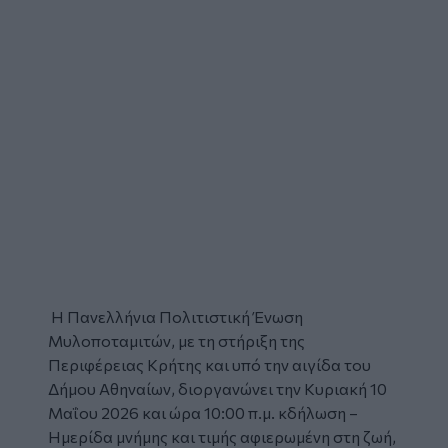
Η Πανελλήνια Πολιτιστική Ένωση
Μυλοποταμιτών, με τη στήριξη της
Περιφέρειας Κρήτης και υπό την αιγίδα του
Δήμου Αθηναίων, διοργανώνει την Κυριακή 10
Μαΐου 2026 και ώρα 10:00 π.μ. κδήλωση –
Ημερίδα μνήμης και τιμής αφιερωμένη στη ζωή,