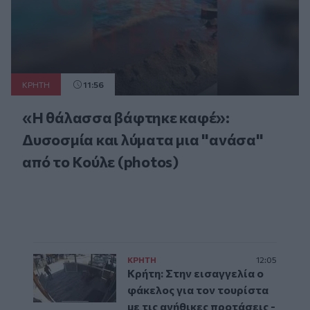
ΚΡΗΤΗ
11:56
«Η θάλασσα βάφτηκε καφέ»:
Δυσοσμία και λύματα μια "ανάσα"
από το Κούλε (photos)
ΚΡΗΤΗ
12:05
Κρήτη: Στην εισαγγελία ο
φάκελος για τον τουρίστα
με τις ανήθικες προτάσεις -