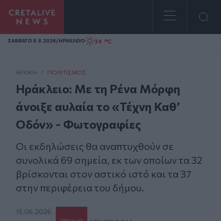
Homepage
/
34 °C
ΣAΒΒΑΤΟ 8.8.2026
ΗΡΑΚΛΕΙΟ
ΑΡΧΙΚΗ
/
ΠΟΛΙΤΙΣΜΌΣ
Ηράκλειο: Με τη Ρένα Μόρφη
άνοιξε αυλαία το «Τέχνη Καθ’
Οδόν» - Φωτογραφίες
Οι εκδηλώσεις θα αναπτυχθούν σε
συνολικά 69 σημεία, εκ των οποίων τα 32
βρίσκονται στον αστικό ιστό και τα 37
στην περιφέρεια του δήμου.
15.06.2026