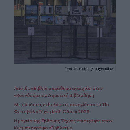
Photo Credits: @Imageonline
Λασίθι: «Βιβλία παράθυρα ανοιχτά» στην
«Κουνδούρειο» Δημοτική Βιβλιοθήκη
Με πλούσιες εκδηλώσεις συνεχίζεται το 11ο
Φεστιβάλ «Τέχνη Καθ’ Οδόν» 2026
Η μαγεία της Έβδομης Τέχνης επιστρέφει στον
Κινηματογράφο «Βηθλεέμ»