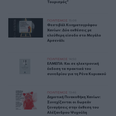
Τουρισμός”
Δύο ξεχωριστές εκθέσεις του Φεστιβάλ Κινηματογράφο
ΠΟΛΙΤΙΣΜΟΣ
15:08
Φεστιβάλ Κινηματογράφου Χανίων: 
Φεστιβάλ Κινηματογράφου
Χανίων: Δύο εκθέσεις με
ελεύθερη είσοδο στο Μεγάλο
Αρσενάλι
ΕΛΜΕΠΑ: Και σε ηλεκτρονική έκδοση τα πρακτικά του σ
ΠΟΛΙΤΙΣΜΟΣ
14:50
ΕΛΜΕΠΑ: Και σε ηλεκτρονική έκδοσ
ΕΛΜΕΠΑ: Και σε ηλεκτρονική
έκδοση τα πρακτικά του
συνεδρίου για τη Ρένα Κυριακού
Δημοτική Πινακοθήκη Χανίων: Συνεχίζονται οι δωρεάν 
ΠΟΛΙΤΙΣΜΟΣ
13:46
Δημοτική Πινακοθήκη Χανίων: Συνε
Δημοτική Πινακοθήκη Χανίων:
Συνεχίζονται οι δωρεάν
ξεναγήσεις στην έκθεση του
Αλέξανδρου Ψυχούλη