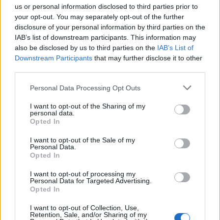
us or personal information disclosed to third parties prior to
your opt-out. You may separately opt-out of the further
12:38
disclosure of your personal information by third parties on the
Χανιά: Διεθνές Συνέδριο για τη Βιολογία των Φορέων
IAB’s list of downstream participants. This information may
Μεταδοτικών Ασθενειών
also be disclosed by us to third parties on the
IAB’s List of
Downstream Participants
that may further disclose it to other
12:33
third parties.
Στις φλόγες δύο διυλιστήρια πετρελαίου στη Ρωσία μετά
από ουκρανική επίθεση με drones
Personal Data Processing Opt Outs
12:29
I want to opt-out of the Sharing of my
personal data.
Οι «αγκαζαρισμένες» ξαπλώστρες στις παραλίες
Opted In
12:21
I want to opt-out of the Sale of my
Δήμος Βιάννου: Χιλιάδες επισκέπτες κάθε ηλικίας στην
Personal Data.
Opted In
8η Γιορτή Μπανάνας
I want to opt-out of processing my
12:14
Personal Data for Targeted Advertising.
Συνεδρίασε η Επιτροπή Εκτίμησης Κινδύνου λόγω των
Opted In
υψηλών θερμοκρασιών και της ενίσχυσης των ανέμων
I want to opt-out of Collection, Use,
Retention, Sale, and/or Sharing of my
12:10