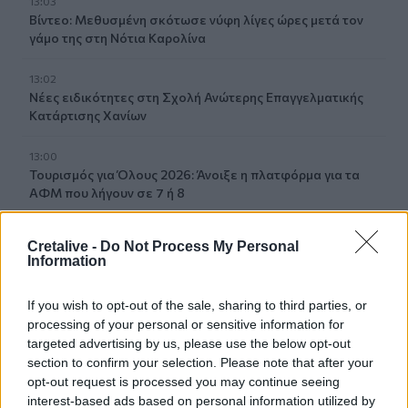
13:03
Βίντεο: Μεθυσμένη σκότωσε νύφη λίγες ώρες μετά τον
γάμο της στη Νότια Καρολίνα
13:02
Νέες ειδικότητες στη Σχολή Ανώτερης Επαγγελματικής
Κατάρτισης Χανίων
13:00
Τουρισμός για Όλους 2026: Άνοιξε η πλατφόρμα για τα
ΑΦΜ που λήγουν σε 7 ή 8
12:54
Cretalive -
Do Not Process My Personal
Κάλεσα σε σύσκεψη για το πρώην Λατομείο Ανώπολης
Information
12:46
If you wish to opt-out of the sale, sharing to third parties, or
Βρέθηκε σορός στον Λυκαβηττό κοντά στο εκκλησάκι
processing of your personal or sensitive information for
των Αγίων Ισιδώρων
targeted advertising by us, please use the below opt-out
section to confirm your selection. Please note that after your
12:42
opt-out request is processed you may continue seeing
Τζο Μπάιντεν: «Ο καρκίνος έχει εξαπλωθεί, είναι πολύ
interest-based ads based on personal information utilized by
επώδυνο», λέει ο γιος του