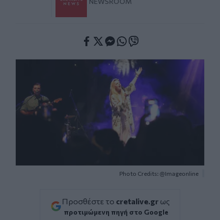
NEWSROOM
Facebook
Twitter
Messenger
Whatsapp
Viber
Photo Credits: @Imageonline
Προσθέστε το
cretalive.gr
ως
προτιμώμενη πηγή στο Google