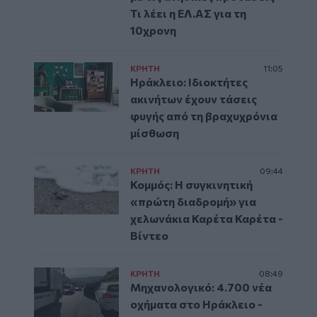
Τι λέει η ΕΛ.ΑΣ για τη
10χρονη
ΚΡΗΤΗ
11:05
Ηράκλειο: Ιδιοκτήτες
ακινήτων έχουν τάσεις
φυγής από τη βραχυχρόνια
μίσθωση
ΚΡΗΤΗ
09:44
Κομμός: Η συγκινητική
«πρώτη διαδρομή» για
χελωνάκια Καρέτα Καρέτα -
Βίντεο
ΚΡΗΤΗ
08:49
Μηχανολογικό: 4.700 νέα
οχήματα στο Ηράκλειο -