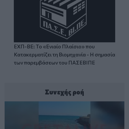
ΕΧΠ-ΒΕ: Το «Ενιαίο Πλαίσιο» που
Κατακερματίζει τη Βιομηχανία - Η σημασία
των παρεμβάσεων του ΠΑΣΕΒΙΠΕ
Συνεχής ροή