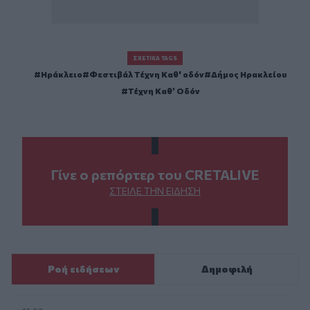
ΣΧΕΤΙΚΆ TAGS
Ηράκλειο
Φεστιβάλ Τέχνη Καθ' οδόν
Δήμος Ηρακλείου
Τέχνη Καθ’ Οδόν
Γίνε ο ρεπόρτερ του CRETALIVE
ΣΤΕΊΛΕ ΤΗΝ ΕΊΔΗΣΗ
Ροή ειδήσεων
Δημοφιλή