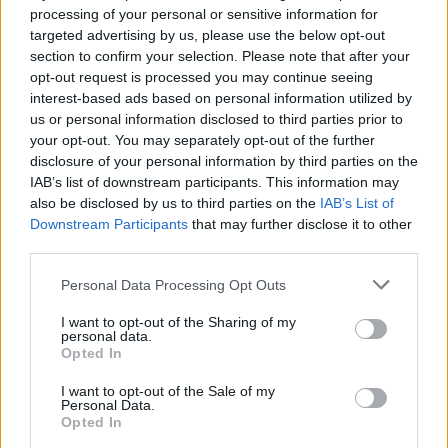
processing of your personal or sensitive information for
targeted advertising by us, please use the below opt-out
02:51
section to confirm your selection. Please note that after your
Ο έρωτας θα πρωταγωνιστήσει στη ζωή αυτών των
opt-out request is processed you may continue seeing
ζωδίων τον Αύγουστο
interest-based ads based on personal information utilized by
us or personal information disclosed to third parties prior to
01:42
your opt-out. You may separately opt-out of the further
Καύσωνας στο γραφείο: Πόσο μπορεί να χαλαρώσει το
disclosure of your personal information by third parties on the
dress code
IAB’s list of downstream participants. This information may
also be disclosed by us to third parties on the
IAB’s List of
00:31
Downstream Participants
that may further disclose it to other
Παιδιά στην πισίνα: 6 απαράβατοι κανόνες για την
third parties.
πρόληψη του πνιγμού
Personal Data Processing Opt Outs
00:00
Ανατριχιαστικό βίντεο από τον σεισμό στην Ιαπωνία:
I want to opt-out of the Sharing of my
Γιατροί προστατεύουν με τα σώματά τους ασθενή την
personal data.
ώρα του χειρουργείου
Opted In
I want to opt-out of the Sale of my
23:54
Personal Data.
Τραμπ: Ο πόλεμος με το Ιράν "θα τελειώσει σύντομα"
Opted In