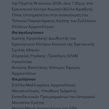
την Πέμπτη 18 Ιουνίου 2026, στις 7.30μ.μ. στο
Ερευνητικό Κέντρο Κνωσού (Βίλλα Αριάδνη).
Όπως επισημαίνεται στην ανακοίνωση του
Τοπικού Παραρτήματος Κρήτης του Συλλόγου
Ελλήνων Αρχαιολόγων:
Θα προλογίσουν
Κωστής Χρηστάκης: Διευθυντής του
Ερευνητικού Κέντρου Κνωσού της Βρετανικής
Σχολής Αθηνών
Ζαχαρίας Ρηγάκης: Πρόεδρος ΕΛΜΕ
Ηρακλείου
Αντώνης Βασιλάκης: Επίτιμος Έφορος
Αρχαιοτήτων
Θα μιλήσουν
Στέλλα Μαλλιαράκη: Αρχαιολόγος-
Μουσειολόγος, Υπεύθυνη Τμήματος
Εκπαιδευτικών Προγραμμάτων του Ιστορικού
Μουσείου Κρήτης
Μαρία Μαρή: Αρχαιολόγος της ΕΦΑ