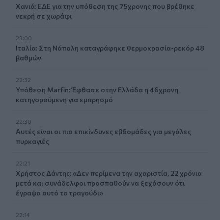
Χανιά: ΕΔΕ για την υπόθεση της 75χρονης που βρέθηκε
νεκρή σε χωράφι
23:00
Ιταλία: Στη Νάπολη καταγράφηκε θερμοκρασία-ρεκόρ 48
βαθμών
22:32
Υπόθεση Marfin: Έφθασε στην Ελλάδα η 46χρονη
κατηγορούμενη για εμπρησμό
22:30
Αυτές είναι οι πιο επικίνδυνες εβδομάδες για μεγάλες
πυρκαγιές
22:21
Χρήστος Δάντης: «Δεν περίμενα την αχαριστία, 22 χρόνια
μετά και συνάδελφοι προσπαθούν να ξεχάσουν ότι
έγραψα αυτό το τραγούδι»
22:14