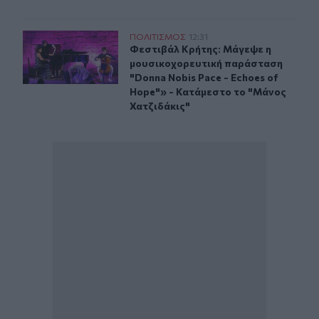
Φεστιβάλ Κρήτης: Μάγεψε η μουσικοχορευτική παράστασ
ΠΟΛΙΤΙΣΜΟΣ
12:31
Φεστιβάλ Κρήτης: Μάγεψε η μουσικ
Φεστιβάλ Κρήτης: Μάγεψε η
μουσικοχορευτική παράσταση
"Donna Nobis Pace - Echoes of
Hope"» - Κατάμεστο το "Μάνος
Χατζιδάκις"