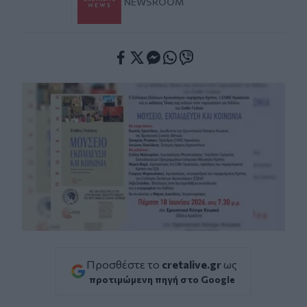
NEWSROOM
Facebook
Twitter
Messenger
Whatsapp
Viber
Προσθέστε το
cretalive.gr
ως
προτιμώμενη πηγή στο Google