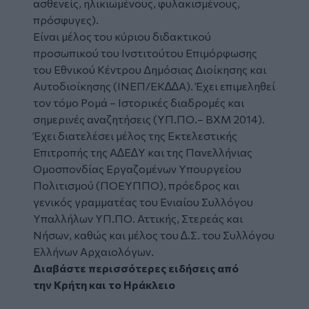
ασθενείς, ηλικιωμένους, φυλακισμένους,
πρόσφυγες).
Είναι μέλος του κύριου διδακτικού
προσωπικού του Ινστιτούτου Επιμόρφωσης
του Εθνικού Κέντρου Δημόσιας Διοίκησης και
Αυτοδιοίκησης (ΙΝΕΠ/ΕΚ∆∆Α). Έχει επιμεληθεί
τον τόμο Ρομά – Ιστορικές διαδρομές και
σημερινές αναζητήσεις (ΥΠ.ΠΟ.– ΒΧΜ 2014).
Έχει διατελέσει μέλος της Εκτελεστικής
Επιτροπής της Α∆Ε∆Υ και της Πανελλήνιας
Ομοσπονδίας Εργαζομένων Υπουργείου
Πολιτισμού (ΠΟΕΥΠΠΟ), πρόεδρος και
γενικός γραμματέας του Ενιαίου Συλλόγου
Υπαλλήλων ΥΠ.ΠΟ. Αττικής, Στερεάς και
Νήσων, καθώς και μέλος του ∆.Σ. του Συλλόγου
Ελλήνων Αρχαιολόγων.
Διαβάστε περισσότερες ειδήσεις από
την
Κρήτη
και το
Ηράκλειο