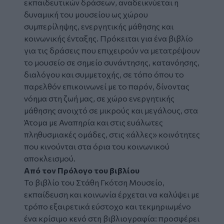
εκπαιδευτικών δράσεων, αναδεικνύεται η
δυναμική του μουσείου ως χώρου
συμπερίληψης, ενεργητικής μάθησης και
κοινωνικής ένταξης. Πρόκειται για ένα βιβλίο
για τις δράσεις που επιχειρούν να μετατρέψουν
το μουσείο σε σημείο συνάντησης, κατανόησης,
διαλόγου και συμμετοχής, σε τόπο όπου το
παρελθόν επικοινωνεί με το παρόν, δίνοντας
νόημα στη ζωή μας, σε χώρο ενεργητικής
μάθησης ανοιχτό σε μικρούς και μεγάλους, στα
Άτομα με Αναπηρία και στις ευάλωτες
πληθυσμιακές ομάδες, στις «άλλες» κοινότητες
που κινούνται στα όρια του κοινωνικού
αποκλεισμού.
Από τον Πρόλογο του βιβλίου
Το βιβλίο του Στάθη Γκότση Μουσείο,
εκπαίδευση και κοινωνία έρχεται να καλύψει με
τρόπο εξαιρετικά εύστοχο και τεκμηριωμένο
ένα κρίσιμο κενό στη βιβλιογραφία: προσφέρει