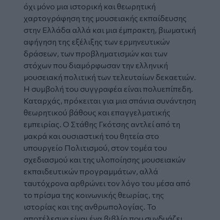
όχι μόνο μια ιστορική και θεωρητική
χαρτογράφηση της μουσειακής εκπαίδευσης
στην Ελλάδα αλλά και μια έμπρακτη, βιωματική
αφήγηση της εξέλιξης των ερμηνευτικών
δράσεων, των προβληματισμών και των
στόχων που διαμόρφωσαν την ελληνική
μουσειακή πολιτική των τελευταίων δεκαετιών.
Η συμβολή του συγγραφέα είναι πολυεπίπεδη.
Καταρχάς, πρόκειται για μια σπάνια συνάντηση
θεωρητικού βάθους και επαγγελματικής
εμπειρίας. Ο Στάθης Γκότσης αντλεί από τη
μακρά και ουσιαστική του θητεία στο
υπουργείο Πολιτισμού, στον τομέα του
σχεδιασμού και της υλοποίησης μουσειακών
εκπαιδευτικών προγραμμάτων, αλλά
ταυτόχρονα αρθρώνει τον λόγο του μέσα από
το πρίσμα της κοινωνικής θεωρίας, της
ιστορίας και της ανθρωπολογίας. Το
αποτέλεσμα είναι ένα βιβλίο που συνδυάζει