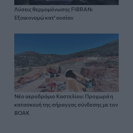
Λύσεις θερμομόνωσης FIBRAN:
Εξοικονομώ κατ' ουσίαν
Νέο αεροδρόμιο Καστελίου: Προχωρά η
κατασκευή της σήραγγας σύνδεσης με τον
ΒΟΑΚ