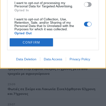
I want to opt-out of processing my
23:43
Personal Data for Targeted Advertising.
30χρονη έπεσε στη θάλασσα από την γέφυρα της
Opted In
Χαλκίδας
I want to opt-out of Collection, Use,
Retention, Sale, and/or Sharing of my
23:32
Personal Data that Is Unrelated with the
Οι «μαύρες χήρες» της Ρωσίας: Παντρεύονται
Purposes for which it was collected.
νεοσύλλεκτους πριν μεταβούν στο μέτωπο για να
Opted Out
εισπράξουν τις «παχυλές» αποζημιώσεις
CONFIRM
23:25
Ρόδος: Έσπασε ο κάβος και τραυμάτισε ναυτικό
Data Deletion
Data Access
Privacy Policy
23:19
Τραγωδία στην Εύβοια: Νεκρός 37χρονος μετά από
τροχαίο με αγριογούρουνο
23:09
Φωτιές σε Σκύρο και Λακωνία: Συνελήφθησαν 63χρονη
και 71χρονος
23:07