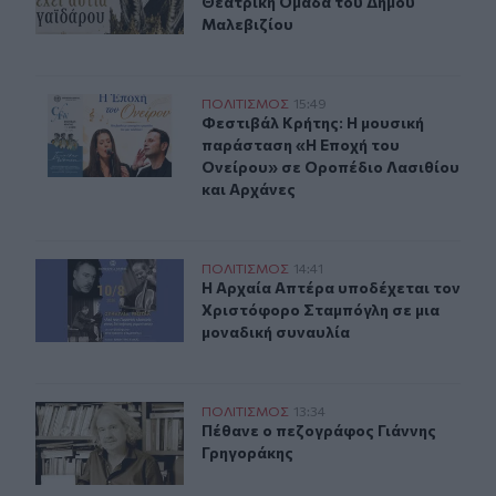
Θεατρική Ομάδα του Δήμου
Μαλεβιζίου
Φεστιβάλ Κρήτης: Η μουσική παράσταση «Η Εποχή του 
ΠΟΛΙΤΙΣΜΟΣ
15:49
Φεστιβάλ Κρήτης: Η μουσική παράσ
Φεστιβάλ Κρήτης: Η μουσική
παράσταση «Η Εποχή του
Ονείρου» σε Οροπέδιο Λασιθίου
και Αρχάνες
Μουσική βραδιά στην Αρχαία Απτέρα με τον Χριστόφο
ΠΟΛΙΤΙΣΜΟΣ
14:41
Η Αρχαία Απτέρα υποδέχεται τον Χ
Η Αρχαία Απτέρα υποδέχεται τον
Χριστόφορο Σταμπόγλη σε μια
μοναδική συναυλία
Πέθανε ο πεζογράφος Γιάννης Γρηγοράκης
ΠΟΛΙΤΙΣΜΟΣ
13:34
Πέθανε ο πεζογράφος Γιάννης Γρη
Πέθανε ο πεζογράφος Γιάννης
Γρηγοράκης