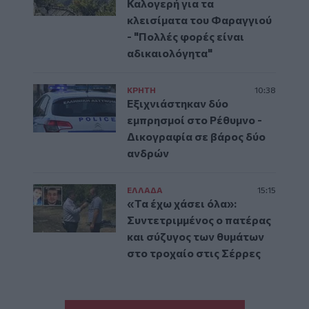
Καλογερή για τα
κλεισίματα του Φαραγγιού
- "Πολλές φορές είναι
αδικαιολόγητα"
ΚΡΗΤΗ
10:38
Εξιχνιάστηκαν δύο
εμπρησμοί στο Ρέθυμνο -
Δικογραφία σε βάρος δύο
ανδρών
ΕΛΛAΔΑ
15:15
«Τα έχω χάσει όλα»:
Συντετριμμένος ο πατέρας
και σύζυγος των θυμάτων
στο τροχαίο στις Σέρρες