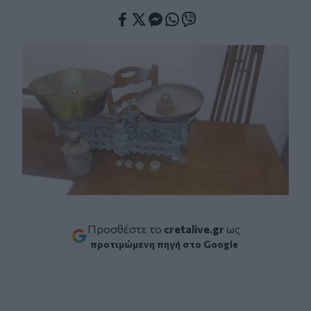
Facebook
Twitter
Messenger
Whatsapp
Viber
Προσθέστε το
cretalive.gr
ως
προτιμώμενη πηγή στο Google