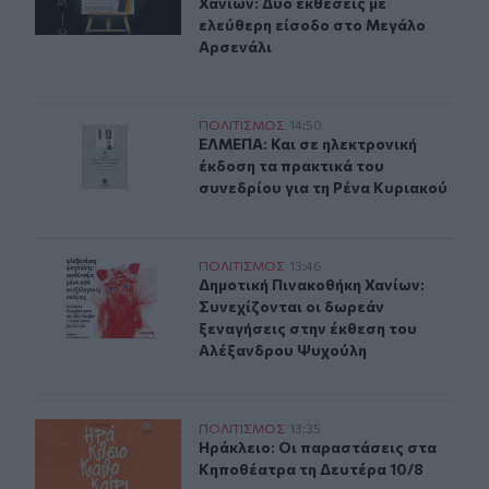
Χανίων: Δύο εκθέσεις με
ελεύθερη είσοδο στο Μεγάλο
Αρσενάλι
ΕΛΜΕΠΑ: Και σε ηλεκτρονική έκδοση τα πρακτικά του σ
ΠΟΛΙΤΙΣΜΟΣ
14:50
ΕΛΜΕΠΑ: Και σε ηλεκτρονική έκδοσ
ΕΛΜΕΠΑ: Και σε ηλεκτρονική
έκδοση τα πρακτικά του
συνεδρίου για τη Ρένα Κυριακού
Δημοτική Πινακοθήκη Χανίων: Συνεχίζονται οι δωρεάν 
ΠΟΛΙΤΙΣΜΟΣ
13:46
Δημοτική Πινακοθήκη Χανίων: Συνε
Δημοτική Πινακοθήκη Χανίων:
Συνεχίζονται οι δωρεάν
ξεναγήσεις στην έκθεση του
Αλέξανδρου Ψυχούλη
Ηράκλειο: Οι παραστάσεις στα Κηποθέατρα τη Δευτέρα
ΠΟΛΙΤΙΣΜΟΣ
13:35
Ηράκλειο: Οι παραστάσεις στα Κηπ
Ηράκλειο: Οι παραστάσεις στα
Κηποθέατρα τη Δευτέρα 10/8