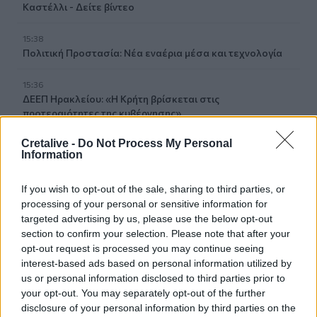
Καστέλλι - Δείτε βίντεο
15:38
Πολιτική Προστασία: Νέα εναέρια μέσα και τεχνολογία
15:36
ΔΕΕΠ Ηρακλείου: «Η Κρήτη βρίσκεται στις
προτεραιότητες της κυβέρνησης»
Cretalive -
Do Not Process My Personal
15:30
Information
Η 97χρονη που περπάτησε πάνω σε φτερό αεροπλάνου
και έσπασε το προηγούμενο (δικό της) ρεκόρ Γκίνες
If you wish to opt-out of the sale, sharing to third parties, or
processing of your personal or sensitive information for
15:27
Τελευταία βουτιά για 65χρονη στην παραλία του Καβρού
targeted advertising by us, please use the below opt-out
section to confirm your selection. Please note that after your
opt-out request is processed you may continue seeing
15:17
interest-based ads based on personal information utilized by
Φωτιά στο νότιο Ρέθυμνο: Ο Δήμος Αγίου Βασιλείου
us or personal information disclosed to third parties prior to
ευχαριστεί για το "κύμα αλληλεγγύης"
your opt-out. You may separately opt-out of the further
disclosure of your personal information by third parties on the
15:15