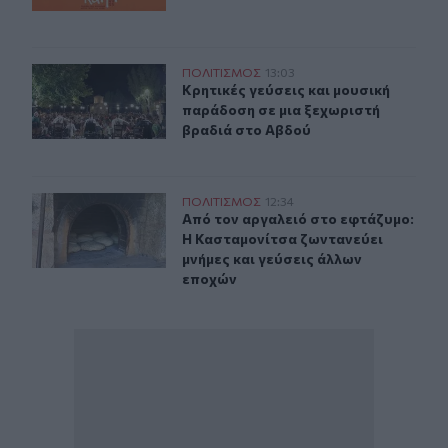
Κρητικές γεύσεις και μουσική παράδοση σε μια ξεχωρι
ΠΟΛΙΤΙΣΜΟΣ
13:03
Κρητικές γεύσεις και μουσική παρά
Κρητικές γεύσεις και μουσική
παράδοση σε μια ξεχωριστή
βραδιά στο Αβδού
Κασταμονίτσα: Η Γιορτή του Εφτάζυμου αναβιώνει την
ΠΟΛΙΤΙΣΜΟΣ
12:34
Από τον αργαλειό στο εφτάζυμο: Η 
Από τον αργαλειό στο εφτάζυμο:
Η Κασταμονίτσα ζωντανεύει
μνήμες και γεύσεις άλλων
εποχών