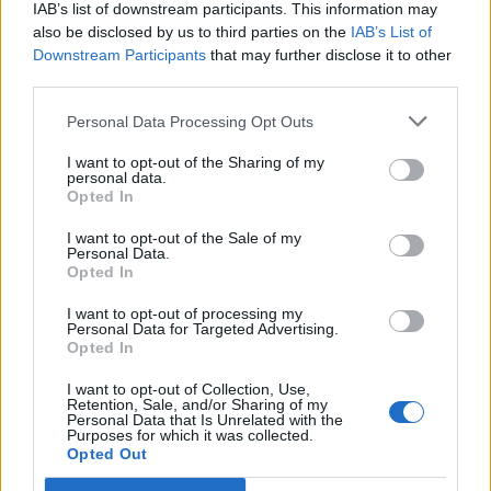
IAB’s list of downstream participants. This information may
«Τα έχω χάσει όλα»: Συντετριμμένος ο πατέρας και
also be disclosed by us to third parties on the
IAB’s List of
σύζυγος των θυμάτων στο τροχαίο στις Σέρρες
Downstream Participants
that may further disclose it to other
third parties.
15:11
Επίσκεψη του Δημάρχου του Δήμου Σαρωνικού στο
Personal Data Processing Opt Outs
ΕΛ.ΚΕ.Θ.Ε. στην Ανάβυσσο
I want to opt-out of the Sharing of my
15:08
personal data.
Opted In
Φεστιβάλ Κινηματογράφου Χανίων: Δύο εκθέσεις με
ελεύθερη είσοδο στο Μεγάλο Αρσενάλι
I want to opt-out of the Sale of my
Personal Data.
15:05
Opted In
Με τη MINOAN LINES, το ταξίδι έχει γεύση — και τιμές
που εκπλήσσουν
I want to opt-out of processing my
Personal Data for Targeted Advertising.
Opted In
14:59
Ρωσία: Ο Πούτιν εγκρίνει πώληση 30% στο αεροδρόμιο
I want to opt-out of Collection, Use,
Retention, Sale, and/or Sharing of my
της Μόσχας
Personal Data that Is Unrelated with the
Purposes for which it was collected.
Opted Out
14:50
ΕΛΜΕΠΑ: Και σε ηλεκτρονική έκδοση τα πρακτικά του