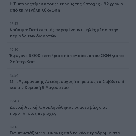
Η Έμπαρος τίμησε τους νεκρούς της Κατοχής - 82 χρόνια
από τη Μεγάλη Κύκλωση
16:13
Καύσιμα: Γιατί οι τιμές παραμένουν υψηλές μέσα στην
περίοδο των διακοπών
16:10
Έφυγαν» 6.000 εισιτήρια από τον κόσμο του ΟΦΗ για το
Σούπερ Καπ
15:54
Ο Γ. Αγριμανάκης Αντιδήμαρχος Υπηρεσίας το Σάββατο 8
και την Κυριακή 9 Αυγούστου
15:48
Δυτική Αττική: Ολοκληρώθηκαν οι αυτοψίες στις
πυρόπληκτες περιοχές
15:43
Εντυπωσιάζουν οι εικόνες από το νέο αεροδρόμιο στο