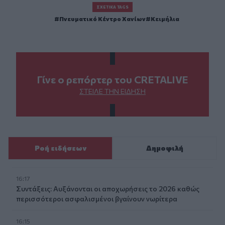
ΣΧΕΤΙΚΆ TAGS
Πνευματικό Κέντρο Χανίων
Κειμήλια
Γίνε ο ρεπόρτερ του CRETALIVE
ΣΤΕΊΛΕ ΤΗΝ ΕΊΔΗΣΗ
Ροή ειδήσεων
Δημοφιλή
16:17
Συντάξεις: Αυξάνονται οι αποχωρήσεις το 2026 καθώς
περισσότεροι ασφαλισμένοι βγαίνουν νωρίτερα
16:15