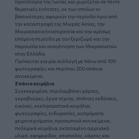
προϊστορία της Ιωνίας και χωρίζεται σε πέντε
θεματικές ενότητες, εκ των οποίων οι
βασικότερες αφορούν την περίοδο πριν από
την καταστροφή της Μικράς Ασίας, την
Μικρασιατική εκστρατεία και την αμέσως
επόμενη περίοδο με τον ξεριζωμό και την
παρουσία και αναγέννηση των Μικρασιατών
στην Ελλάδα.
Πρόκειται για μία συλλογή με πάνω από 100
φωτογραφίες και περίπου 200 σπάνια
αντικείμενα.
Σπάνια κειμήλια
Συγκεκριμένα, περιλαμβάνει χάρτες,
γκραβούρες, έργα τέχνης, σπάνιες εκδόσεις,
εικόνες, εκκλησιαστικά κειμήλια,
φωτογραφίες, ενδυμασίες, κοσμήματα,
χειροτεχνήματα, προσωπικά αντικείμενα,
πολεμικά κειμήλια, εκτεταμένο αρχειακό
υλικό, εφημερίδες, επιστολές, κάρτες και