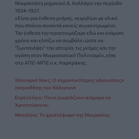
Μικρασιάτη μηχανικό Δ. Κολλάρο την περίοδο
1924-1927.
«Είναι μια έκθεση μνήμης, κειμηλίων με υλικό
που σπάνια συναντά κανείς συγκεντρωμένο.
Την έκθεση την προετοιμάζαμε εδώ και ενάμιση
χρόνο και ελπίζω να συμβάλει ώστε να
“ζωντανέψει” την ιστορία, τις μνήμες και την
αγάπη στον Μικρασιατικό Πολιτισμό», είπε
στο ΑΠΕ-ΜΠΕ ο κ. Λαμπράκης.
Χάουαρντ Χοκς: Ο σημαντικότερος «άγνωστος»
σκηνοθέτης του Χόλιγουντ
Εορτολόγιο: Ποιοί γιορτάζουν ανήμερα τα
Χριστούγεννα;
Μυτιλήνη: Το χριστόψωμο της Μικρασίας