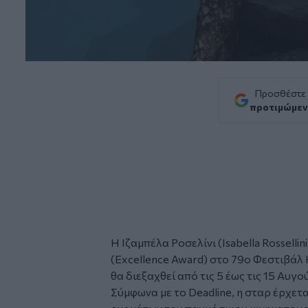
Προσθέστε
προτιμώμεν
Η Ιζαμπέλα Ροσελίνι (Isabella Rossellin
(Excellence Award) στο 79ο Φεστιβάλ
θα διεξαχθεί από τις 5 έως τις 15 Αυγο
Σύμφωνα με το Deadline, η σταρ έρχετ