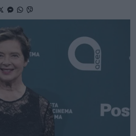
book
witter
Messenger
Whatsapp
Viber