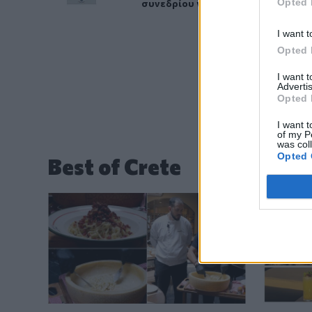
Opted 
συνεδρίου για τη Ρένα Κυριακού
I want t
Opted 
I want 
Advertis
Opted 
I want t
of my P
was col
Opted 
Best of Crete