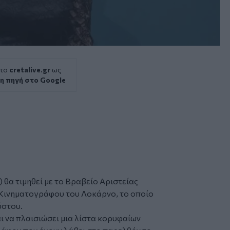
 το
cretalive.gr
ως
η πηγή στο Google
i) θα τιμηθεί με το Βραβείο Αριστείας
 Κινηματογράφου του Λοκάρνο, το οποίο
ύστου.
αι να πλαισιώσει μια λίστα κορυφαίων