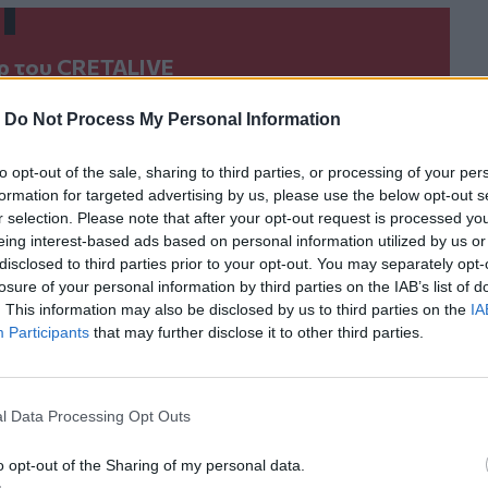
ερ του CRETALIVE
ΤΗΝ ΕΊΔΗΣΗ
-
Do Not Process My Personal Information
to opt-out of the sale, sharing to third parties, or processing of your per
formation for targeted advertising by us, please use the below opt-out s
r selection. Please note that after your opt-out request is processed y
eing interest-based ads based on personal information utilized by us or
disclosed to third parties prior to your opt-out. You may separately opt-
 Ομαδικής Έκθεσης Ζωγραφικής & Φωτογραφίας
Δήμος Πλατανιά: Συνεχίζονται οι καλοκαιρινές εκδηλώσ
ΠΟΛΙΤΙΣΜΟΣ
17:22
ατανιά» - Εγκαίνια Ομαδικής Έκθεσης Ζωγραφικής & Φωτογ
Δήμος Πλατανιά: Συνεχίζονται οι κ
Δήμος Πλατανιά: Συνεχίζονται οι
losure of your personal information by third parties on the IAB’s list of
καλοκαιρινές εκδηλώσεις
. This information may also be disclosed by us to third parties on the
IA
“Πολιτιστικό Καλοκαίρι 2026, 16ο
Participants
that may further disclose it to other third parties.
Φεστιβάλ Γη - Πολιτισμός-
Τουρισμός”
l Data Processing Opt Outs
υ συνεδρίου για τη Ρένα Κυριακού
Δημοτική Πινακοθήκη Χανίων: Συνεχίζονται οι δωρεάν 
ΠΟΛΙΤΙΣΜΟΣ
13:46
οση τα πρακτικά του συνεδρίου για τη Ρένα Κυριακού
Δημοτική Πινακοθήκη Χανίων: Συνεχ
Δημοτική Πινακοθήκη Χανίων:
o opt-out of the Sharing of my personal data.
Συνεχίζονται οι δωρεάν