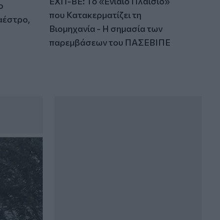
ΕΧΠ-ΒΕ: Το «Ενιαίο Πλαίσιο»
πρέπει να προσέξουμε
ο
που Κατακερματίζει τη
αέστρο,
03:16
Βιομηχανία - Η σημασία των
Οι ειδικοί εξηγούν: Το κλιματιστικό
παρεμβάσεων του ΠΑΣΕΒΙΠΕ
ρυθμίζει τη θερμοκρασία, ο
ανεμιστήρας οροφής αλλάζει την
αίσθηση