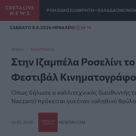
ΡΟΗ ΕΙΔΗΣΕΩΝ
ΚΡΗΤΗ
ΕΛΛΑΔΑ
ΟΙΚΟΝΟΜ
Homepage
ΣAΒΒΑΤΟ 8.8.2026
/
ΗΡΑΚΛΕΙΟ
29 °C
ΑΡΧΙΚΗ
/
ΠΟΛΙΤΙΣΜΌΣ
Στην Ιζαμπέλα Ροσελίνι το
Φεστιβάλ Κινηματογράφο
Όπως δήλωσε ο καλλιτεχνικός διευθυντής το
Nazzaro) πρόκειται για έναν «αληθινό θρύλ
14.05.2026
NEWSROOM