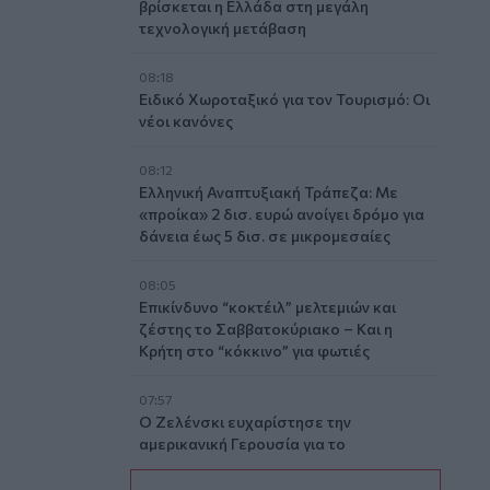
βρίσκεται η Ελλάδα στη μεγάλη
τεχνολογική μετάβαση
08:18
Ειδικό Χωροταξικό για τον Τουρισμό: Οι
νέοι κανόνες
08:12
Ελληνική Αναπτυξιακή Τράπεζα: Με
«προίκα» 2 δισ. ευρώ ανοίγει δρόμο για
δάνεια έως 5 δισ. σε μικρομεσαίες
08:05
Επικίνδυνο “κοκτέιλ” μελτεμιών και
ζέστης το Σαββατοκύριακο – Και η
Κρήτη στο “κόκκινο” για φωτιές
07:57
Ο Ζελένσκι ευχαρίστησε την
αμερικανική Γερουσία για το
νομοσχέδιο επιβολής κυρώσεων στη
Ρωσία