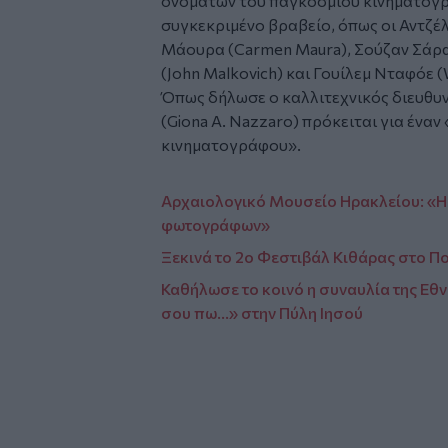
ονομάτων του παγκόσμιου κινηματογρ
συγκεκριμένο βραβείο, όπως οι Αντζέλ
Μάουρα (Carmen Maura), Σούζαν Σάρα
(John Malkovich) και Γουίλεμ Νταφόε (
Όπως δήλωσε ο καλλιτεχνικός διευθυν
(Giona A. Nazzaro) πρόκειται για ένα
κινηματογράφου».
Αρχαιολογικό Μουσείο Ηρακλείου: «
φωτογράφων»
Ξεκινά το 2ο Φεστιβάλ Κιθάρας στο Π
Καθήλωσε το κοινό η συναυλία της Εθ
σου πω…» στην Πύλη Ιησού