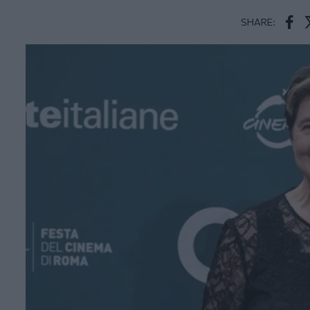
SHARE:
Face
T