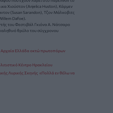
άφου που έχουν λάβει στο παρελθόν το
ικα Χιούστον (Anjelica Huston), Κάρμεν
ντον (Susan Sarandon), Τζον Μάλκοβιτς
Willem Dafoe).
τής του Φεστιβάλ Γκιόνα Α. Νάτσαρο
ν «αληθινό θρύλο του σύγχρονου
Η Αρχαία Ελλάδα οκτώ πρωτοπόρων
ολιτιστικό Κέντρο Ηρακλείου
νικής Λυρικής Σκηνής «Πολλά εν θέλω να