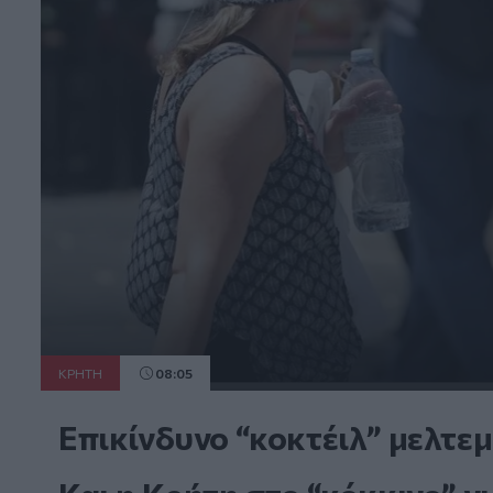
ΚΡΗΤΗ
08:05
Επικίνδυνο “κοκτέιλ” μελτε