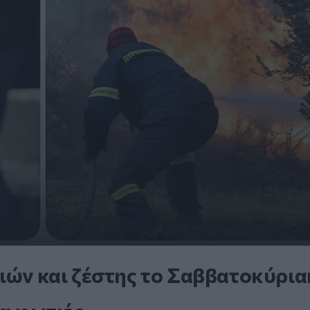
μιών και ζέστης το Σαββατοκύρια