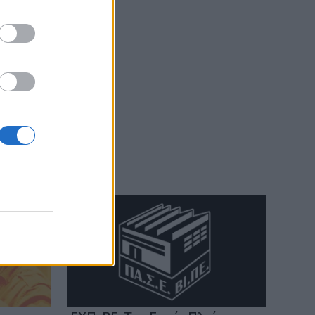
06:55
Πυρκαγιές: «Πολύ υψηλός» ο κίνδυνος
και σήμερα στην Κρήτη - Δείτε χάρτη
06:44
Σητεία: Καλύτερη η εικόνα με την φωτιά
στα Αχλάδια - Βίντεο
06:21
Το αφράτο και κρεμώδες νηστίσιμο
παγωτό βανίλια, χωρίς παγωτομηχανή
05:41
Φεύγουμε για διακοπές; Τα 7 πράγματα
που πρέπει να κάνουμε στο σπίτι πριν
κλείσουμε την πόρτα
04:11
Μαγειρεμένο ρύζι: Πόσο διατηρείται
στο ψυγείο και τα συχνά λάθη που