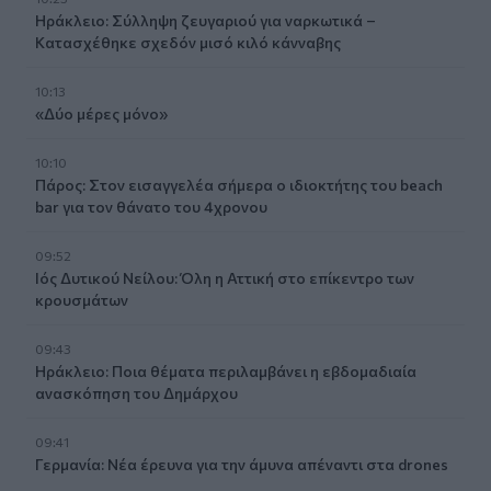
Ηράκλειο: Σύλληψη ζευγαριού για ναρκωτικά –
Κατασχέθηκε σχεδόν μισό κιλό κάνναβης
10:13
«Δύο μέρες μόνο»
10:10
Πάρος: Στον εισαγγελέα σήμερα ο ιδιοκτήτης του beach
bar για τον θάνατο του 4χρονου
09:52
Ιός Δυτικού Νείλου: Όλη η Αττική στο επίκεντρο των
κρουσμάτων
09:43
Ηράκλειο: Ποια θέματα περιλαμβάνει η εβδομαδιαία
ανασκόπηση του Δημάρχου
09:41
Γερμανία: Νέα έρευνα για την άμυνα απέναντι στα drones