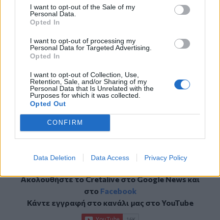
Διαβάστε περισσότερες ειδήσεις από
I want to opt-out of the Sale of my
την
Κρήτη
και τα
Χανιά
Personal Data.
Opted In
Ακροάσεις στις χορωδίες της Περιφερειακής
I want to opt-out of processing my
Personal Data for Targeted Advertising.
Ενότητας Ηρακλείου
Opted In
Περισσότεροι από 36.000 επισκέπτες στην
I want to opt-out of Collection, Use,
έκθεση “Κωνσταντίνος Βολανάκης - ίσαλος
Retention, Sale, and/or Sharing of my
Personal Data that Is Unrelated with the
γραμμή”
Purposes for which it was collected.
Opted Out
8η γιορτή σταφυλιού στον Προφήτη Ηλία με την
στήριξη της Περιφέρειας Κρήτης
CONFIRM
Data Deletion
Data Access
Privacy Policy
Ακολουθήστε το Cretalive στο
Google News
και
στο
Facebook
Κάντε εγγραφή στο κανάλι μας στο
YouTube