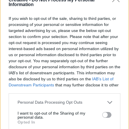
Information
Διάρκεια έκθεσης: 7 Σεπτεμβρίου - 3
If you wish to opt-out of the sale, sharing to third parties, or
Οκτωβρίου 2024
processing of your personal or sensitive information for
targeted advertising by us, please use the below opt-out
Διεύθυνση: Κέντρο Αρχιτεκτονικής Μεσογείου
section to confirm your selection. Please note that after your
(ΚΑΜ),
Μεγάλο Αρσενάλι
opt-out request is processed you may continue seeing
Ακτή Ενώσεως, Πλατεία Γεωργίου Κατεχάκη,
interest-based ads based on personal information utilized by
Χανιά 731 32
us or personal information disclosed to third parties prior to
your opt-out. You may separately opt-out of the further
disclosure of your personal information by third parties on the
Ώρες λειτουργίας: Τρίτη έως Σάββατο: 10:00-
IAB’s list of downstream participants. This information may
14:00 και 19:00-22:00,
also be disclosed by us to third parties on the
IAB’s List of
Κυριακή: 19:00-22:00, Δευτέρα: κλειστά
Downstream Participants
that may further disclose it to other
third parties.
Είσοδος Ελεύθερη
Personal Data Processing Opt Outs
Τηλέφωνο επικοινωνίας: 2821 034200
I want to opt-out of the Sharing of my
www.chania-culture.gr
personal data.
Opted In