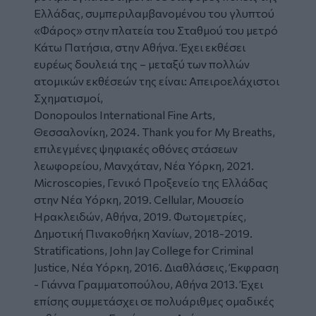
Ελλάδας, συμπεριλαμβανομένου του γλυπτού
«Φάρος» στην πλατεία του Σταθμού του μετρό
Κάτω Πατήσια, στην Αθήνα. Έχει εκθέσει
ευρέως δουλειά της – μεταξύ των πολλών
ατομικών εκθέσεών της είναι: Απειροελάχιστοι
Σχηματισμοί,
Donopoulos International Fine Arts,
Θεσσαλονίκη, 2024. Thank you for My Breaths,
επιλεγμένες ψηφιακές οθόνες στάσεων
λεωφορείου, Μανχάταν, Νέα Υόρκη, 2021.
Microscopies, Γενικό Προξενείο της Ελλάδας
στην Νέα Υόρκη, 2019. Cellular, Μουσείο
Ηρακλειδών, Αθήνα, 2019. Φωτομετρίες,
Δημοτική Πινακοθήκη Χανίων, 2018-2019.
Stratifications, John Jay College for Criminal
Justice, Νέα Υόρκη, 2016. Διαθλάσεις, Έκφραση
- Γιάννα Γραμματοπούλου, Αθήνα 2013. Έχει
επίσης συμμετάσχει σε πολυάριθμες ομαδικές