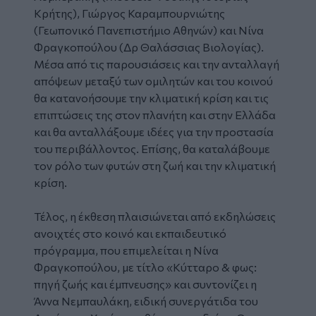
Κρήτης), Γιώργος Καραμπουρνιώτης
(Γεωπονικό Πανεπιστήμιο Αθηνών) και Νίνα
Φραγκοπούλου (Δρ Θαλάσσιας Βιολογίας).
Μέσα από τις παρουσιάσεις και την ανταλλαγή
απόψεων μεταξύ των ομιλητών και του κοινού
θα κατανοήσουμε την κλιματική κρίση και τις
επιπτώσεις της στον πλανήτη και στην Ελλάδα
και θα ανταλλάξουμε ιδέες για την προστασία
του περιβάλλοντος. Επίσης, θα καταλάβουμε
τον ρόλο των φυτών στη ζωή και την κλιματική
κρίση.
Τέλος, η έκθεση πλαισιώνεται από εκδηλώσεις
ανοιχτές στο κοινό και εκπαιδευτικό
πρόγραμμα, που επιμελείται η Νίνα
Φραγκοπούλου, με τίτλο «Κύτταρο & φως:
πηγή ζωής και έμπνευσης» και συντονίζει η
Άννα Νεμπαυλάκη, ειδική συνεργάτιδα του