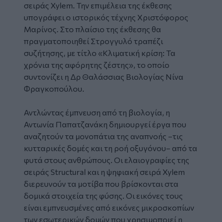
σειράς Xylem. Την επιμέλεια της έκθεσης
υπογράφει ο ιστορικός τέχνης Χριστόφορος
Μαρίνος. Στο πλαίσιο της έκθεσης θα
πραγματοποιηθεί Στρογγυλό τραπέζι
συζήτησης, με τίτλο «Κλιματική κρίση: Τα
χρόνια της αφόρητης ζέστης», το οποίο
συντονίζει η Δρ Θαλάσσιας Βιολογίας Νίνα
Φραγκοπούλου.
Αντλώντας έμπνευση από τη βιολογία, η
Αντωνία Παπατζανάκη δημιουργεί έργα που
αναζητούν τα μονοπάτια της αναπνοής –τις
κυτταρικές δομές και τη ροή οξυγόνου– από τα
φυτά στους ανθρώπους. Οι ελαιογραφίες της
σειράς Structural και η ψηφιακή σειρά Xylem
διερευνούν τα μοτίβα που βρίσκονται στα
δομικά στοιχεία της φύσης. Οι εικόνες τους
είναι εμπνευσμένες από εικόνες μικροσκοπίων
των εσωτερικών δομών που χρησιμοποιεί η