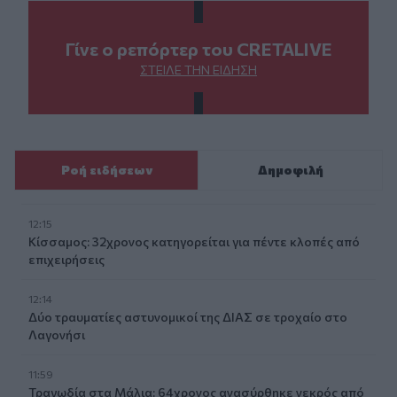
Γίνε ο ρεπόρτερ του CRETALIVE
ΣΤΕΊΛΕ ΤΗΝ ΕΊΔΗΣΗ
Ροή ειδήσεων
Δημοφιλή
12:15
Κίσσαμος: 32χρονος κατηγορείται για πέντε κλοπές από
επιχειρήσεις
12:14
Δύο τραυματίες αστυνομικοί της ΔΙΑΣ σε τροχαίο στο
Λαγονήσι
11:59
Τραγωδία στα Μάλια: 64χρονος ανασύρθηκε νεκρός από