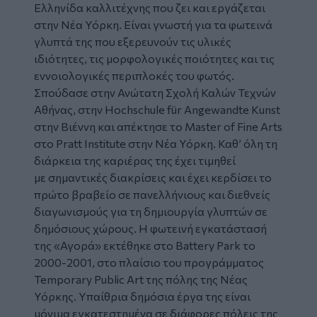
Ελληνίδα καλλιτέχνης που ζει και εργάζεται
στην Νέα Υόρκη. Είναι γνωστή για τα φωτεινά
γλυπτά της που εξερευνούν τις υλικές
ιδιότητες, τις μορφολογικές ποιότητες και τις
εννοιολογικές περιπλοκές του φωτός.
Σπούδασε στην Ανώτατη Σχολή Καλών Τεχνών
Αθήνας, στην Hochschule für Angewandte Kunst
στην Βιέννη και απέκτησε το Master of Fine Arts
στο Pratt Institute στην Νέα Υόρκη. Καθ’ όλη τη
διάρκεια της καριέρας της έχει τιμηθεί
με σημαντικές διακρίσεις και έχει κερδίσει το
πρώτο βραβείο σε πανελλήνιους και διεθνείς
διαγωνισμούς για τη δημιουργία γλυπτών σε
δημόσιους χώρους. Η φωτεινή εγκατάστασή
της «Αγορά» εκτέθηκε στο Battery Park το
2000-2001, στο πλαίσιο του προγράμματος
Temporary Public Art της πόλης της Νέας
Υόρκης. Υπαίθρια δημόσια έργα της είναι
μόνιμα εγκατεστημένα σε διάφορες πόλεις της