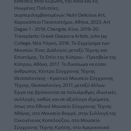
εκθέσεις στην Ευρώπη, την Ασία και τις
Ηνωμένες Πολιτείες,
συμπεριλαμβανομένων: Nutri Delicious Art,
Χαροκόπειο Πανεπιστήμιο, Αθήνα, 2023. Art
Dagao 1 - 2019, Chengde, Κίνα, 2019-20.
Transplants: Greek Diaspora Artists, John Jay
College, Νέα Υόρκη, 2018. Το Εγχείρημα των
Μουσών, Ένας Διάλογος μεταξύ Τέχνης και
Επιστήμης, Το Σπίτι της Κύπρου - Πρεσβεία της
Κύπρου, Αθήνα, 2017. Το δικαίωμα να είσαι
άνθρωπος, Κέντρο Σύγχρονης Τέχνης
Θεσσαλονίκης - Κρατικό Μουσείο Σύγχρονης
Τέχνης, Θεσσαλονίκη, 2017, μεταξύ άλλων.
Έργα της βρίσκονται σε πολυάριθμες ιδιωτικές
συλλογές, καθώς και σε αξιόλογα ιδρύματα,
όπως στο Εθνικό Μουσείο Σύγχρονης Τέχνης
Αθήνας, στο Μουσείο Βορρέ, στην Συλλογή της
Οικογένειας Κοπελούζου, στο Μουσείο
Σύγχρονης Τέχνης Κρήτης, στο Αμερικανικό