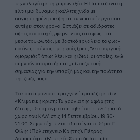
τεχνολογία με τη χειρωναξία. Η Παπατζανάκη
είναι μια δυναμική καλλιτέχνιδα με
συγκροτημένη σκέψη και συνεκτικό έργο που
αντέχει στον χρόνο. Εστιάζει σε αδιόρατες
όψεις και πτυχές, φέρνοντας στο φως –και
μέσω του φωτός, με βασικό εργαλείο το φως–
εικόνες σπάνιας ομορφιάς (μιας “λειτουργικής
ομορφιάς”, όπως λέει και η ίδια), οι οποίες, ενώ
περνούν απαρατήρητες, είναι ζωτικής
σημασίας για την ύπαρξή μας και την ποιότητα
της ζωής μας».
Το επιστημονικό στρογγυλό τραπέζι με τίτλο
«Κλιματική κρίση: Τα χρόνια της αφόρητης
ζέστης» θα πραγματοποιηθεί στο συνεδριακό
χώρο του ΚΑΜ στις 14 Σεπτεμβρίου, 19:30-
21:00. Συμμετέχουν οι ειδικοί για το θέμα: Γ.
Φίλης (Πολυτεχνείο Κρήτης), Πέτρος
Λυμπεράκης (Μουσείο Φυσικής Ιστορίας