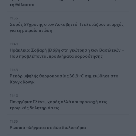
τη θάλασσα
11:55
Σορός 57χρονης στον Λυκαβηττό: Τι εξετάζουν οι αρχές
για τη μοιραία πτώση
11:49
Ηράκλειο: Σοβαρή βλάβη στη γεώτρηση των Βασιλειών –
Πού προβλέπονται προβλήματα υδροδότησης
11:43
Ρεκόρ υψηλής θερμοκρασίας 36,9°C σημειώθηκε στο
Χονγκ Κονγκ
11:40
Πανηγύρια: Γλέντι, χορός αλλά και προσοχή στις
τροφικές δηλητηριάσεις
11:35
Ρωσικά πλήγματα σε δύο διυλιστήρια