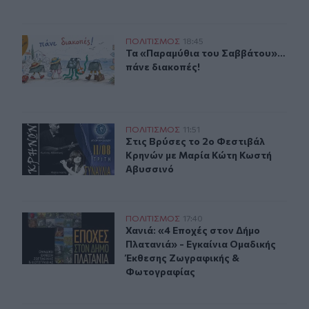
Τα «Παραμύθια του Σαββάτου»… πάνε διακοπές!
ΠΟΛΙΤΙΣΜΟΣ
18:45
Τα «Παραμύθια του Σαββάτου»… πά
Τα «Παραμύθια του Σαββάτου»…
πάνε διακοπές!
Στις Βρύσες το 2ο Φεστιβάλ Κρηνών με Μαρία Κώτη Κω
ΠΟΛΙΤΙΣΜΟΣ
11:51
Στις Βρύσες το 2ο Φεστιβάλ Κρηνώ
Στις Βρύσες το 2ο Φεστιβάλ
Κρηνών με Μαρία Κώτη Κωστή
Αβυσσινό
Χανιά: «4 Εποχές στον Δήμο Πλατανιά» - Εγκαίνια Ομ
ΠΟΛΙΤΙΣΜΟΣ
17:40
Χανιά: «4 Εποχές στον Δήμο Πλατα
Χανιά: «4 Εποχές στον Δήμο
Πλατανιά» - Εγκαίνια Ομαδικής
Έκθεσης Ζωγραφικής &
Φωτογραφίας