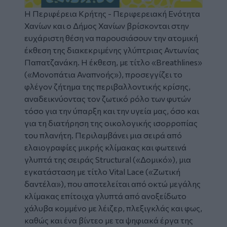
Η Περιφέρεια Κρήτης - Περιφερειακή Ενότητα
Χανίων και o Δήμος Χανίων βρίσκονται στην
ευχάριστη θέση να παρουσιάσουν την ατομική
έκθεση της διακεκριμένης γλύπτριας Αντωνίας
Παπατζανάκη. Η έκθεση, με τίτλο «Breathlines»
(«Μονοπάτια Αναπνοής»), προσεγγίζει το
φλέγον ζήτημα της περιβαλλοντικής κρίσης,
αναδεικνύοντας τον ζωτικό ρόλο των φυτών
τόσο για την ύπαρξη και την υγεία μας, όσο και
για τη διατήρηση της οικολογικής ισορροπίας
του πλανήτη. Περιλαμβάνει μια σειρά από
ελαιογραφίες μικρής κλίμακας και φωτεινά
γλυπτά της σειράς Structural («Δομικό»), μια
εγκατάσταση με τίτλο Vital Lace («Ζωτική
δαντέλα»), που αποτελείται από οκτώ μεγάλης
κλίμακας επίτοιχα γλυπτά από ανοξείδωτο
χάλυβα κομμένο με λέιζερ, πλεξιγκλάς και φως,
καθώς και ένα βίντεο με τα ψηφιακά έργα της