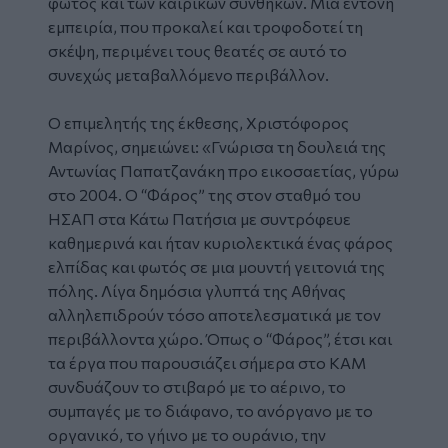
φωτός και των καιρικών συνθηκών. Μια έντονη
εμπειρία, που προκαλεί και τροφοδοτεί τη
σκέψη, περιμένει τους θεατές σε αυτό το
συνεχώς μεταβαλλόμενο περιβάλλον.
Ο επιμελητής της έκθεσης, Χριστόφορος
Μαρίνος, σημειώνει: «Γνώρισα τη δουλειά της
Αντωνίας Παπατζανάκη προ εικοσαετίας, γύρω
στο 2004. Ο “Φάρος” της στον σταθμό του
ΗΣΑΠ στα Κάτω Πατήσια με συντρόφευε
καθημερινά και ήταν κυριολεκτικά ένας φάρος
ελπίδας και φωτός σε μια μουντή γειτονιά της
πόλης. Λίγα δημόσια γλυπτά της Αθήνας
αλληλεπιδρούν τόσο αποτελεσματικά με τον
περιβάλλοντα χώρο. Όπως ο “Φάρος”, έτσι και
τα έργα που παρουσιάζει σήμερα στο ΚΑΜ
συνδυάζουν το στιβαρό με το αέρινο, το
συμπαγές με το διάφανο, το ανόργανο με το
οργανικό, το γήινο με το ουράνιο, την