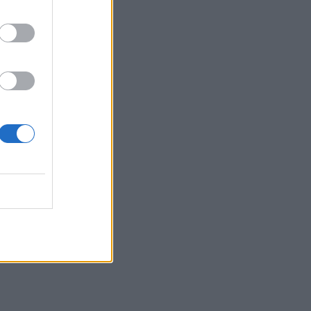
κανόνες για την πρόληψη του πνιγμού
00:00
Ανατριχιαστικό βίντεο από τον σεισμό
στην Ιαπωνία: Γιατροί προστατεύουν με
τα σώματά τους ασθενή την ώρα του
χειρουργείου
23:54
Τραμπ: Ο πόλεμος με το Ιράν "θα
τελειώσει σύντομα"
23:43
30χρονη έπεσε στη θάλασσα από την
γέφυρα της Χαλκίδας
23:32
Οι «μαύρες χήρες» της Ρωσίας:
Παντρεύονται νεοσύλλεκτους πριν
μεταβούν στο μέτωπο για να
εισπράξουν τις «παχυλές»