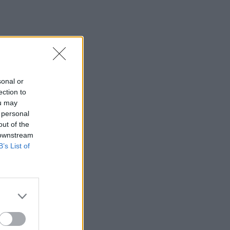
1.000 ευρώ
04:41
Τα φρούτα που επιλέγουν 4
ενδοκρινολόγοι για καλύτερο έλεγχο
του σακχάρου
sonal or
03:34
ection to
Το απολαυστικό βίντεο της Νατάσας
ou may
Θεοδωρίδου με τη μητέρα της
 personal
out of the
02:51
 downstream
Ο έρωτας θα πρωταγωνιστήσει στη ζωή
B’s List of
αυτών των ζωδίων τον Αύγουστο
01:42
Καύσωνας στο γραφείο: Πόσο μπορεί
να χαλαρώσει το dress code
00:31
Παιδιά στην πισίνα: 6 απαράβατοι