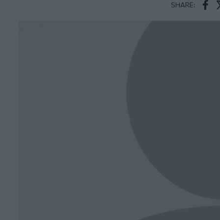
SHARE:
Face
T