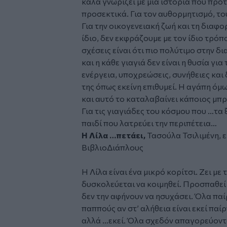
καλά γνωρίζει με μια ιστορία που προτρ
προσεκτικά. Για τον αυθορμητισμό, του
Για την οικογενειακή ζωή και τη διαφ
ίδιο, δεν εκφράζουμε με τον ίδιο τρόπ
σχέσεις είναι ότι πιο πολύτιμο στην δ
και η κάθε γιαγιά δεν είναι η θυσία γι
ενέργεια, υποχρεώσεις, συνήθειες και
της όπως εκείνη επιθυμεί. Η αγάπη όμω
και αυτό το καταλαβαίνει κάποιος μπρ
Για τις γιαγιάδες του κόσμου που …τα 
παιδί που λατρεύει την περιπέτεια…
Η Λίλα …πετάει,
Τασούλα Τσιλιμένη, ε
ΒιβλιοΔιάπλους
Η Λίλα είναι ένα μικρό κορίτσι. Ζει με 
δυσκολεύεται να κοιμηθεί. Προσπαθεί α
δεν την αφήνουν να ησυχάσει. Όλα παί
παππούς αν στ’ αλήθεια είναι εκεί πα
αλλά …εκεί. Όλα σχεδόν απαγορεύονται