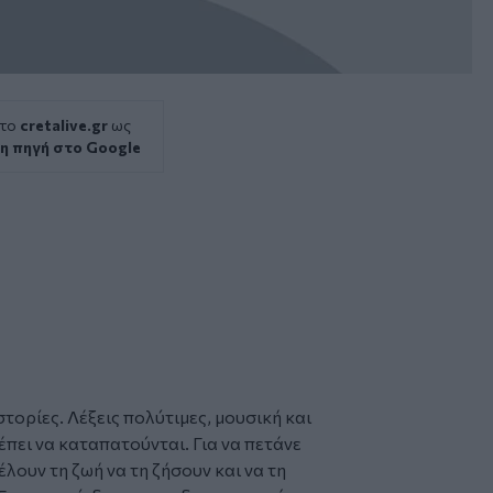
 το
cretalive.gr
ως
η πηγή στο Google
στορίες. Λέξεις πολύτιμες, μουσική και
έπει να καταπατούνται. Για να πετάνε
λουν τη ζωή να τη ζήσουν και να τη