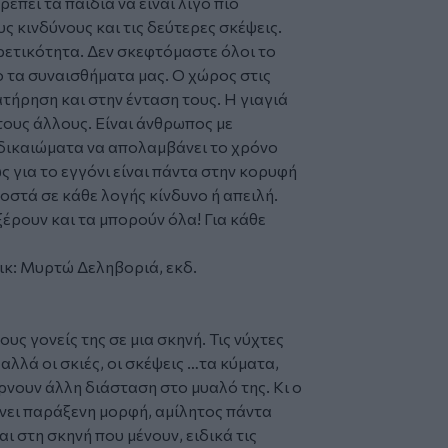
έπει τα παιδιά να είναι λίγο πιο
ς κινδύνους και τις δεύτερες σκέψεις.
ορετικότητα. Δεν σκεφτόμαστε όλοι το
ο τα συναισθήματα μας. Ο χώρος στις
ιατήρηση και στην ένταση τους. Η γιαγιά
α τους άλλους. Είναι άνθρωπος με
 δικαιώματα να απολαμβάνει το χρόνο
ς για το εγγόνι είναι πάντα στην κορυφή
οστά σε κάθε λογής κίνδυνο ή απειλή.
ξέρουν και τα μπορούν όλα! Για κάθε
ικ: Μυρτώ Δεληβοριά, εκδ.
τους γονείς της σε μια σκηνή. Τις νύχτες
λλά οι σκιές, οι σκέψεις …τα κύματα,
ρνουν άλλη διάσταση στο μυαλό της. Κι ο
ίρνει παράξενη μορφή, αμίλητος πάντα
 στη σκηνή που μένουν, ειδικά τις