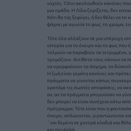
νύχτες. Όλοι ακολουθούν κανόνες που 
μια ομάδα. Η Λίλα ζορίζεται, δεν κατ
Κάτι θα της ξεφύγει, ή δεν θέλει να το 
ψάχνει με αγωνία το φως, το χρώμα, το
Τότε όλα αλλάζουν σε μια υπέροχη ισ
ιστορία για το όνειρο και το φως που 
τολμούν να παραβούν τα τετριμμένα, γ
τρομάζουν. Αντίθετα τους κάνουν να π
να ομορφαίνουν τα άσχημα, τα δύσκολ
Η ζωή είναι γεμάτη κανόνες και πρέπει
πράγματα να γίνονται κάπως συγκεκρι
κρατάμε τις σωστές αποφάσεις, να ακ
αν, αν τα πράγματα μπορούσαν να γίνου
δεν μπορεί να είναι συνέχεια κάτω από 
πρόγραμμα; Τότε είναι που η φαντασία 
όνειρο, απλώνονται, γιγαντώνονται κα
΄ναι δεμένη σε χοντρά κλαδιά και θέλε
και πιο ψηλά.