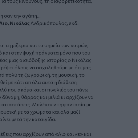
Για τους κίνδυνους, τη διαφορετικότητα,
μη σαν την αγάπη…
«Αι», Νικόλας
Ανδρικόπουλος, εκδ.
, τη μιζέρια και τα σημεία των καιρών;
ό και στην ψυχή πράγματα μόνο που του
έας μιας αισιόδοξης ιστορίας o
Νικόλας
ρέψει όλους να ασχοληθούμε με ότι μας
πά πολύ τη ζωγραφική, τη μουσική, το
θεί με κάτι απ όλα αυτά η διάθεση
ολύ που ακόμα και οι πινελιές του πάνω
 δύναμη, θάρρος και μιλιά κι αρχίζουν να
ι καταστάσεις. Μπλέκουν τη φαντασία με
η μουσική με τα χρώματα και όλα μαζί
ίνει μετά την καταιγίδα.
Λέξεις που αρχίζουν από «Αι» και «ε» και