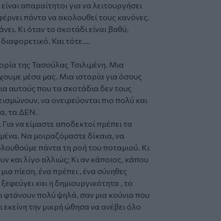
είναι απαραίτητοι για να λειτουργήσει
αφέρνει πάντα να ακολουθεί τους κανόνες.
κάνει. Κι όταν το σκοτάδι είναι βαθύ,
 διαφορετικό. Και τότε….
τορία της
Τασούλας Τσιλιμένη
. Μια
έχουμε μέσα μας. Μια ιστορία για όσους
ια αυτούς που τα σκοτάδια δεν τους
εισμώνουν, να ονειρεύονται πιο πολύ και
α, τα ΔΕΝ.
. Για να είμαστε αποδεκτοί πρέπει τα
μένα. Να μοιραζόμαστε δίκαια, να
ολουθούμε πάντα τη ροή του ποταμιού. Κι
ν και λίγο αλλιώς; Κι αν κάποιος, κάπου
μια πίεση, ένα πρέπει , ένα σύνηθες
ξεφεύγει και η δημιουργικότητα , το
ι φτάνουν πολύ ψηλά, σαν μια κούνια που
ι εκείνη την μικρή ώθησα να ανέβει όλο