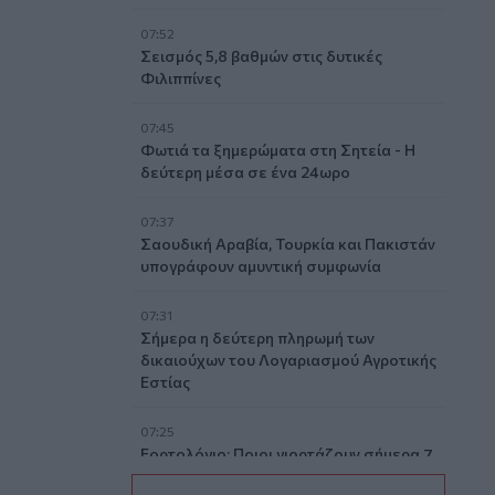
07:52
Σεισμός 5,8 βαθμών στις δυτικές
Φιλιππίνες
07:45
Φωτιά τα ξημερώματα στη Σητεία - Η
δεύτερη μέσα σε ένα 24ωρο
07:37
Σαουδική Αραβία, Τουρκία και Πακιστάν
υπογράφουν αμυντική συμφωνία
07:31
Σήμερα η δεύτερη πληρωμή των
δικαιούχων του Λογαριασμού Αγροτικής
Εστίας
07:25
Εορτολόγιο: Ποιοι γιορτάζουν σήμερα 7
Αυγούστου