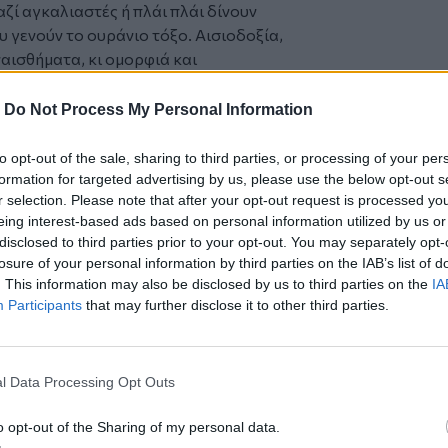
ζί αγκαλιαστές ή πλάι πλάι δίνουν
υ γενούν το ουράνιο τόξο. Αισιοδοξία,
ναισθήματα, κι ομορφιά και
ξεχνιούνται κι η μουσική, η ζωγραφική οι
 θριαμβεύουν.
-
Do Not Process My Personal Information
, χρώμα και χαρά. Μια ιστορία που αν
 , προσπαθώντας να το κάνετε κι εσείς στην
to opt-out of the sale, sharing to third parties, or processing of your per
ατα. Ένας τρόπος να διδάξεις
formation for targeted advertising by us, please use the below opt-out s
r selection. Please note that after your opt-out request is processed y
 γεμίζουν την ψυχή και ομορφιά που
eing interest-based ads based on personal information utilized by us or
ην καθημερινότητά μας.
disclosed to third parties prior to your opt-out. You may separately opt-
ή του ίδιου του κ.
Νικόλα
losure of your personal information by third parties on the IAB’s list of
ογράφος βραβευμένος με το βιβλίο αυτό
. This information may also be disclosed by us to third parties on the
IA
 πάθος, το μοναδικό κόκκινο του χρώμα
Participants
that may further disclose it to other third parties.
.
ουσικής, τον
Μάνο Χατζηδάκι
, τις νότες
το αποτέλεσμα είναι μαγικό, στα ματιά,
l Data Processing Opt Outs
o opt-out of the Sharing of my personal data.