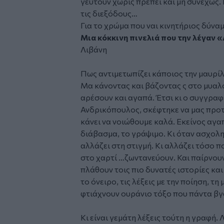
γευτούν χωρίς πρέπει και μη συνεχώς. 
τις διεξόδους…
Για το χρώμα που ναι κινητήριος δύνα
Μια κόκκινη πινελιά που την λέγαν 
Λιβάνη
Πως αντιμετωπίζει κάποιος την μαυρίλα
Μα κάνοντας και βάζοντας ς στο μυαλ
αρέσουν και αγαπά. Έτσι κι ο συγγραφ
Ανδρικόπουλος,
σκέφτηκε να μας προτ
κάνει να νοιώθουμε καλά. Εκείνος αγα
διάβασμα, το γράψιμο. Κι όταν ασχολη
αλλάζει στη στιγμή. Κι αλλάζει τόσο π
στο χαρτί …ζωντανεύουν. Και παίρνουν
πλάθουν τοις πιο δυνατές ιστορίες κα
το όνειρο, τις λέξεις με την ποίηση, τ
φτιάχνουν ουράνιο τόξο που πάντα βγα
Κι είναι γεμάτη λέξεις τούτη η γραφή. 