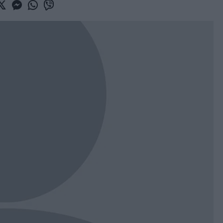
book
witter
Messenger
Whatsapp
Viber