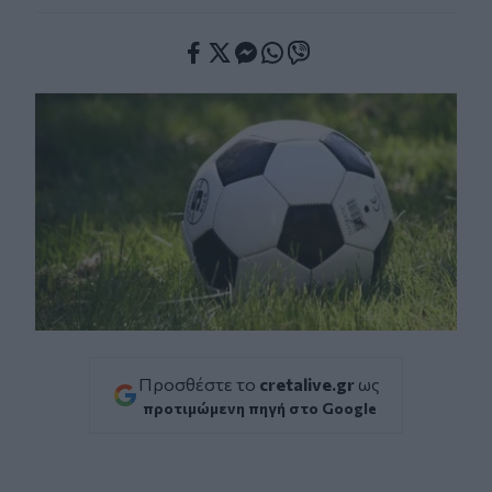
Facebook
Twitter
Messenger
Whatsapp
Viber
Προσθέστε το
cretalive.gr
ως
προτιμώμενη πηγή στο Google