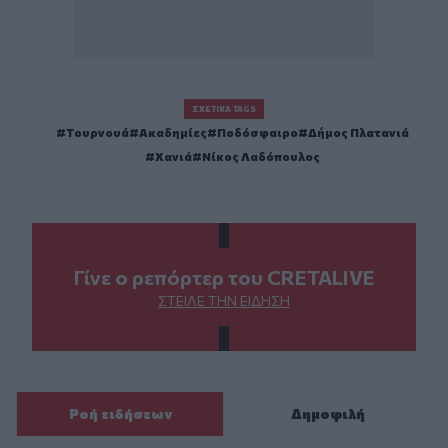
ΣΧΕΤΙΚΆ TAGS
Τουρνουά
Ακαδημίες
Ποδόσφαιρο
Δήμος Πλατανιά
Χανιά
Νίκος Λαδόπουλος
Γίνε ο ρεπόρτερ του CRETALIVE
ΣΤΕΊΛΕ ΤΗΝ ΕΊΔΗΣΗ
Ροή ειδήσεων
Δημοφιλή