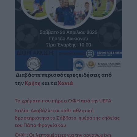
Διαβάστε περισσότερες ειδήσεις από
την
Κρήτη
και τα
Χανιά
Τα χρήματα που πήρε ο ΟΦΗ από την UEFA
Ιταλία: Αναβάλλεται κάθε αθλητική
δραστηριότητα το Σάββατο, ημέρα της κηδείας
του Πάπα Φραγκίσκου
ΟΦΗ: Οι λεπτομέρειες για την οργανωμένη