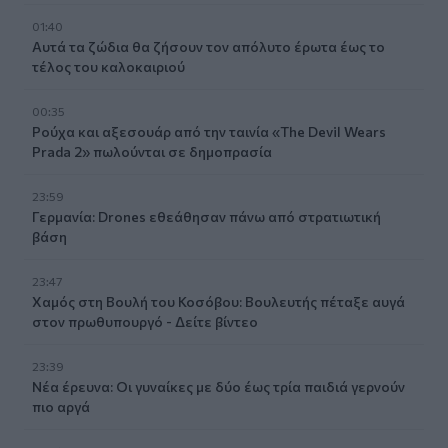
01:40
Αυτά τα ζώδια θα ζήσουν τον απόλυτο έρωτα έως το
τέλος του καλοκαιριού
00:35
Ρούχα και αξεσουάρ από την ταινία «The Devil Wears
Prada 2» πωλούνται σε δημοπρασία
23:59
Γερμανία: Drones εθεάθησαν πάνω από στρατιωτική
βάση
23:47
Χαμός στη Βουλή του Κοσόβου: Βουλευτής πέταξε αυγά
στον πρωθυπουργό - Δείτε βίντεο
23:39
Νέα έρευνα: Οι γυναίκες με δύο έως τρία παιδιά γερνούν
πιο αργά