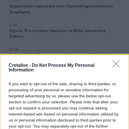
22:53
Διακινούσαν ναρκωτικά στην Πανεπιστημιούπολη του
Ζωγράφου
22:45
Σητεία: Ένα τσιγάρο παραλίγο να βάλει φωτιά στις
Λιθίνες
22:38
Ιωάννα Τούνη: Στο νοσοκομείο με τροφική δηλητηρίαση η
influencer
Cretalive -
Do Not Process My Personal
Information
22:32
Νέο χτύπημα στα Στενά του Ορμούζ: Βλήμα έπληξε
If you wish to opt-out of the sale, sharing to third parties, or
πλοίο κοντά στο Khasab του Ομάν
processing of your personal or sensitive information for
targeted advertising by us, please use the below opt-out
22:27
section to confirm your selection. Please note that after your
Παράνοια σε γάμο στη Μαδέρα: Νόμιζαν ότι
opt-out request is processed you may continue seeing
παντρεύονται ο Κριστιάνο Ρονάλντο με την Χεορχίνα -
interest-based ads based on personal information utilized by
Βίντεο
us or personal information disclosed to third parties prior to
your opt-out. You may separately opt-out of the further
22:14