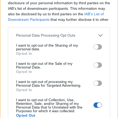
disclosure of your personal information by third parties on the
Nίκη της ΑΕΚ στο τελευταίο φιλικό πριν από τον ΟΦΗ
IAB’s list of downstream participants. This information may
also be disclosed by us to third parties on the
IAB’s List of
22:11
Downstream Participants
that may further disclose it to other
Γιάννης Κωνσταντέλιας: Μπαμπάς για δεύτερη φορά έγινε
third parties.
ο ποδοσφαιριστής του ΠΑΟΚ
Personal Data Processing Opt Outs
22:03
Τραγωδία στην Πάρο: Για ανθρωποκτονία από αμέλεια
I want to opt-out of the Sharing of my
personal data.
κατηγορούνται οι γονείς του 4χρονου και ο ιδιοκτήτης
Opted In
του beach bar
I want to opt-out of the Sale of my
21:56
Personal Data.
Opted In
Νέα διοίκηση για το Κέντρο Κρητικής Λογοτεχνίας
I want to opt-out of processing my
21:51
Personal Data for Targeted Advertising.
Στα ύψη το Σάββατο (08/08) ο υδράργυρος: Σε ποια
Opted In
περιοχή το θερμόμετρο έδειξε 39,5 (πίνακας)
I want to opt-out of Collection, Use,
Retention, Sale, and/or Sharing of my
Personal Data that Is Unrelated with the
Purposes for which it was collected.
ΠΕΡΙΣΣΟΤΕΡΑ
Opted Out