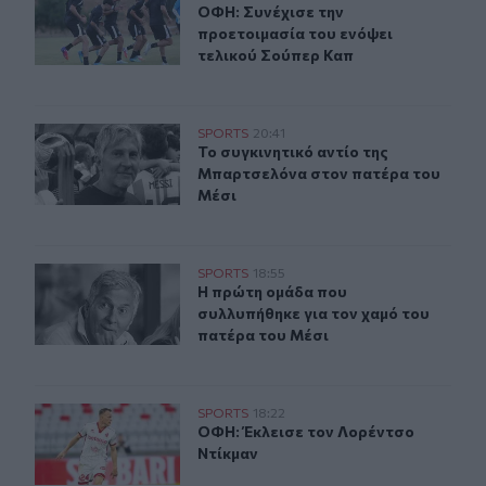
ΟΦΗ: Συνέχισε την προετοιμασία τ
ΟΦΗ: Συνέχισε την
προετοιμασία του ενόψει
τελικού Σούπερ Καπ
Το συγκινητικό αντίο της Μπαρτσελόνα στον πατέρα το
SPORTS
20:41
Το συγκινητικό αντίο της Μπαρτσε
Το συγκινητικό αντίο της
Μπαρτσελόνα στον πατέρα του
Μέσι
Η πρώτη ομάδα που συλλυπήθηκε για τον χαμό του πατ
SPORTS
18:55
Η πρώτη ομάδα που συλλυπήθηκε γι
Η πρώτη ομάδα που
συλλυπήθηκε για τον χαμό του
πατέρα του Μέσι
ΟΦΗ: Έκλεισε τον Λορέντσο Ντίκμαν
SPORTS
18:22
ΟΦΗ: Έκλεισε τον Λορέντσο Ντίκμ
ΟΦΗ: Έκλεισε τον Λορέντσο
Ντίκμαν