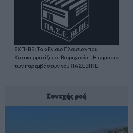
ΕΧΠ-ΒΕ: Το «Ενιαίο Πλαίσιο» που
Κατακερματίζει τη Βιομηχανία - Η σημασία
των παρεμβάσεων του ΠΑΣΕΒΙΠΕ
Συνεχής ροή