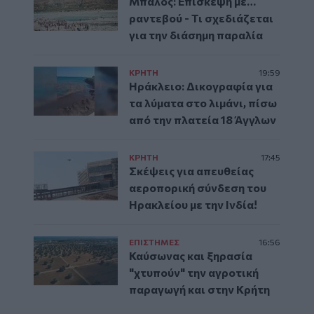
Μπάλος: Επίσκεψη με…
ραντεβού - Τι σχεδιάζεται
για την διάσημη παραλία
ΚΡΗΤΗ
19:59
Ηράκλειο: Δικογραφία για
τα λύματα στο λιμάνι, πίσω
από την πλατεία 18 Άγγλων
ΚΡΗΤΗ
17:45
Σκέψεις για απευθείας
αεροπορική σύνδεση του
Ηρακλείου με την Ινδία!
ΕΠΙΣΤΗΜΕΣ
16:56
Καύσωνας και ξηρασία
"χτυπούν" την αγροτική
παραγωγή και στην Κρήτη