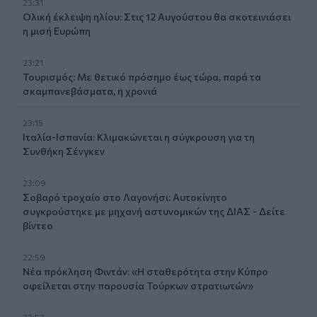
23:31
Ολική έκλειψη ηλίου: Στις 12 Αυγούστου θα σκοτεινιάσει
η μισή Ευρώπη
23:21
Τουρισμός: Με θετικό πρόσημο έως τώρα, παρά τα
σκαμπανεβάσματα, η χρονιά
23:15
Ιταλία-Ισπανία: Κλιμακώνεται η σύγκρουση για τη
Συνθήκη Σένγκεν
23:09
Σοβαρό τροχαίο στο Λαγονήσι: Αυτοκίνητο
συγκρούστηκε με μηχανή αστυνομικών της ΔΙΑΣ - Δείτε
βίντεο
22:59
Νέα πρόκληση Φιντάν: «Η σταθερότητα στην Κύπρο
οφείλεται στην παρουσία Τούρκων στρατιωτών»