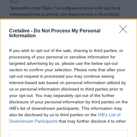
22:03
Τραγωδία στην Πάρο: Για ανθρωποκτονία από αμέλεια
κατηγορούνται οι γονείς του 4χρονου και ο ιδιοκτήτης
του beach bar
Cretalive -
Do Not Process My Personal
21:56
Information
Νέα διοίκηση για το Κέντρο Κρητικής Λογοτεχνίας
If you wish to opt-out of the sale, sharing to third parties, or
21:51
processing of your personal or sensitive information for
Στα ύψη το Σάββατο (08/08) ο υδράργυρος: Σε ποια
targeted advertising by us, please use the below opt-out
περιοχή το θερμόμετρο έδειξε 39,5 (πίνακας)
section to confirm your selection. Please note that after your
opt-out request is processed you may continue seeing
21:45
interest-based ads based on personal information utilized by
Μπάλος: Επίσκεψη με… ραντεβού - Τι σχεδιάζεται για την
us or personal information disclosed to third parties prior to
διάσημη παραλία
your opt-out. You may separately opt-out of the further
disclosure of your personal information by third parties on the
21:36
IAB’s list of downstream participants. This information may
Από τη Νέα Αλικαρνασσό στη Νίκαια της Γαλλίας με το
also be disclosed by us to third parties on the
IAB’s List of
Erasmus+
Downstream Participants
that may further disclose it to other
third parties.
21:30