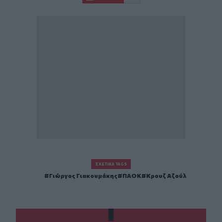
ΣΧΕΤΙΚΆ TAGS
Γιώργος Γιακουμάκης
ΠΑΟΚ
Κρουζ Αζούλ