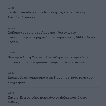
23:15
Ιταλία-Ισπανία: Κλιμακώνεται η σύγκρουση για τη
Συνθήκη Σένγκεν
23:09
Σοβαρό τροχαίο στο Λαγονήσι: Αυτοκίνητο
συγκρούστηκε με μηχανή αστυνομικών της ΔΙΑΣ - Δείτε
βίντεο
22:59
Νέα πρόκληση Φιντάν: «Η σταθερότητα στην Κύπρο
οφείλεται στην παρουσία Τούρκων στρατιωτών»
22:53
Διακινούσαν ναρκωτικά στην Πανεπιστημιούπολη του
Ζωγράφου
22:45
Σητεία: Ένα τσιγάρο παραλίγο να βάλει φωτιά στις
Λιθίνες