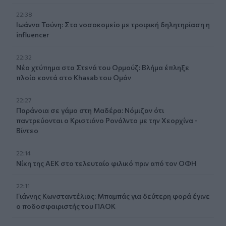
22:38
Ιωάννα Τούνη: Στο νοσοκομείο με τροφική δηλητηρίαση η
influencer
22:32
Νέο χτύπημα στα Στενά του Ορμούζ: Βλήμα έπληξε
πλοίο κοντά στο Khasab του Ομάν
22:27
Παράνοια σε γάμο στη Μαδέρα: Νόμιζαν ότι
παντρεύονται ο Κριστιάνο Ρονάλντο με την Χεορχίνα -
Βίντεο
22:14
Nίκη της ΑΕΚ στο τελευταίο φιλικό πριν από τον ΟΦΗ
22:11
Γιάννης Κωνσταντέλιας: Μπαμπάς για δεύτερη φορά έγινε
ο ποδοσφαιριστής του ΠΑΟΚ