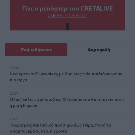
Γίνε ο ρεπόρτερ του CRETALIVE
ΣΤΕΊΛΕ ΤΗΝ ΕΊΔΗΣΗ
Ροή ειδήσεων
Δημοφιλή
23:39
Νέα έρευνα: Οι γυναίκες με δύο έως τρία παιδιά γερνούν
πιο αργά
23:31
Ολική έκλειψη ηλίου: Στις 12 Αυγούστου θα σκοτεινιάσει
η μισή Ευρώπη
23:21
Τουρισμός: Με θετικό πρόσημο έως τώρα, παρά τα
σκαμπανεβάσματα, η χρονιά