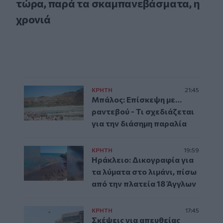
τώρα, παρά τα σκαμπανεβάσματα, η
χρονιά
ΚΡΗΤΗ
21:45
Μπάλος: Επίσκεψη με…
ραντεβού - Τι σχεδιάζεται
για την διάσημη παραλία
ΚΡΗΤΗ
19:59
Ηράκλειο: Δικογραφία για
τα λύματα στο λιμάνι, πίσω
από την πλατεία 18 Άγγλων
ΚΡΗΤΗ
17:45
Σκέψεις για απευθείας