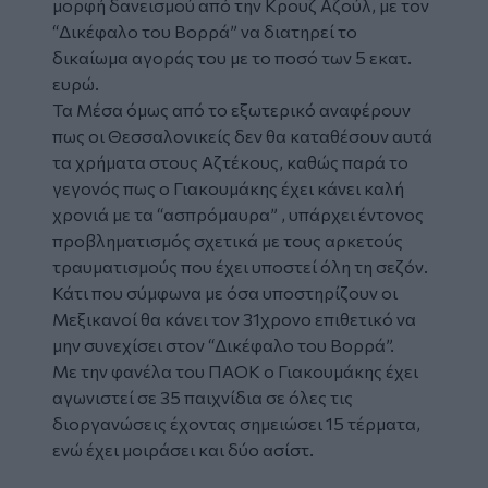
μορφή δανεισμού από την Κρουζ Αζούλ, με τον
“Δικέφαλο του Βορρά” να διατηρεί το
δικαίωμα αγοράς του με το ποσό των 5 εκατ.
ευρώ.
Τα Μέσα όμως από το εξωτερικό αναφέρουν
πως οι Θεσσαλονικείς δεν θα καταθέσουν αυτά
τα χρήματα στους Αζτέκους, καθώς παρά το
γεγονός πως ο Γιακουμάκης έχει κάνει καλή
χρονιά με τα “ασπρόμαυρα” , υπάρχει έντονος
προβληματισμός σχετικά με τους αρκετούς
τραυματισμούς που έχει υποστεί όλη τη σεζόν.
Κάτι που σύμφωνα με όσα υποστηρίζουν οι
Μεξικανοί θα κάνει τον 31χρονο επιθετικό να
μην συνεχίσει στον “Δικέφαλο του Βορρά”.
Με την φανέλα του ΠΑΟΚ ο Γιακουμάκης έχει
αγωνιστεί σε 35 παιχνίδια σε όλες τις
διοργανώσεις έχοντας σημειώσει 15 τέρματα,
ενώ έχει μοιράσει και δύο ασίστ.
Tweet