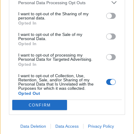
Βουλγαρία: Μη επανδρωμένο αεροσκάφος συνετρίβη
Personal Data Processing Opt Outs
κοντά σε αγωγό φυσικού αερίου
I want to opt-out of the Sharing of my
personal data.
21:25
Opted In
Τραγωδία στην Αλεξανδρούπολη: Νεκρός άνδρας που
έπεσε σε πηγάδι
I want to opt-out of the Sale of my
Personal Data.
Opted In
ΠΕΡΙΣΣΟΤΕΡΑ
I want to opt-out of processing my
Personal Data for Targeted Advertising.
Opted In
I want to opt-out of Collection, Use,
Retention, Sale, and/or Sharing of my
Personal Data that Is Unrelated with the
Purposes for which it was collected.
ΣΧΕΤΙΚA AΡΘΡΑ
Opted Out
CONFIRM
Nίκη της ΑΕΚ στο τελευταίο φιλικό πριν από τον ΟΦΗ
SPORTS
22:14
Nίκη της ΑΕΚ στο τελευταίο φιλικό
Nίκη της ΑΕΚ στο τελευταίο
φιλικό πριν από τον ΟΦΗ
Data Deletion
Data Access
Privacy Policy