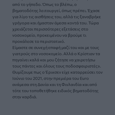
από το γήπεδο. Όπως το βλέπω, ο
βηματοδότης λειτουργεί, όπως πρέπει. Έχασε
για λίγο τις αισθήσεις του, αλλά τις ξαναβρήκε
γρήγορα και ήμασταν άμεσα κοντά του. Τώρα
χρειάζεται περισσότερες εξετάσεις στο
νοσοκομείο, προκειμένου να βρούμε τι
προκάλεσε το περιστατικό.
Είμαστε σε συνεχή επαφή μαζί του και με τους
γιατρούς στο νοσοκομείο. Αλλά ο Κρίστιαν τα
πηγαίνει καλά και μου ζήτησε να χαιρετήσω
τους πάντες και όλους τους ποδοσφαιριστές»
.
Θυμίζουμε πως ο Έρικσεν είχε καταρρεύσει τον
Ιούνιο του 2021, στην πρεμιέρα του Euro
ανάμεσα στη Δανία και τη Φινλανδία και από
τότε του τοποθετήθηκε ειδικός βηματοδότης
στην καρδιά.
Tweet
URL