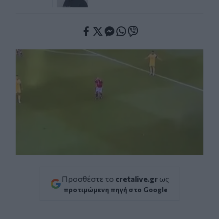
Facebook
Twitter
Messenger
Whatsapp
Viber
Προσθέστε το
cretalive.gr
ως
προτιμώμενη πηγή στο Google