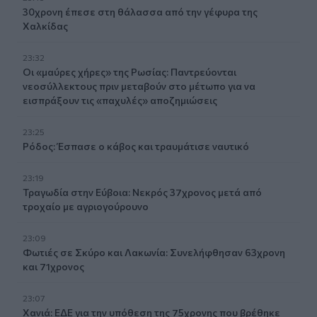
30χρονη έπεσε στη θάλασσα από την γέφυρα της
Χαλκίδας
23:32
Οι «μαύρες χήρες» της Ρωσίας: Παντρεύονται
νεοσύλλεκτους πριν μεταβούν στο μέτωπο για να
εισπράξουν τις «παχυλές» αποζημιώσεις
23:25
Ρόδος: Έσπασε ο κάβος και τραυμάτισε ναυτικό
23:19
Τραγωδία στην Εύβοια: Νεκρός 37χρονος μετά από
τροχαίο με αγριογούρουνο
23:09
Φωτιές σε Σκύρο και Λακωνία: Συνελήφθησαν 63χρονη
και 71χρονος
23:07
Χανιά: ΕΔΕ για την υπόθεση της 75χρονης που βρέθηκε