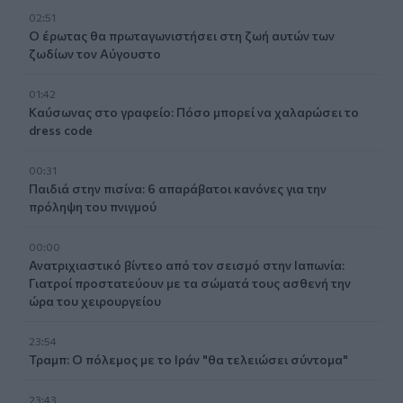
02:51
Ο έρωτας θα πρωταγωνιστήσει στη ζωή αυτών των
ζωδίων τον Αύγουστο
01:42
Καύσωνας στο γραφείο: Πόσο μπορεί να χαλαρώσει το
dress code
00:31
Παιδιά στην πισίνα: 6 απαράβατοι κανόνες για την
πρόληψη του πνιγμού
00:00
Ανατριχιαστικό βίντεο από τον σεισμό στην Ιαπωνία:
Γιατροί προστατεύουν με τα σώματά τους ασθενή την
ώρα του χειρουργείου
23:54
Τραμπ: Ο πόλεμος με το Ιράν "θα τελειώσει σύντομα"
23:43