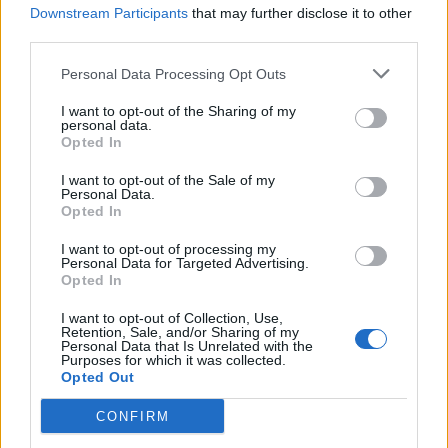
Μετρό Θεσσαλονίκης
Downstream Participants
that may further disclose it to other
third parties.
22:05
Personal Data Processing Opt Outs
Τζόκερ: Αυτοί είναι οι τυχεροί αριθμοί που κερδίζουν
πάνω από 2 εκατ. ευρώ
I want to opt-out of the Sharing of my
personal data.
Opted In
ΠΕΡΙΣΣΟΤΕΡΑ
I want to opt-out of the Sale of my
Personal Data.
Opted In
I want to opt-out of processing my
Personal Data for Targeted Advertising.
Opted In
ΣΧΕΤΙΚA AΡΘΡΑ
I want to opt-out of Collection, Use,
Retention, Sale, and/or Sharing of my
Personal Data that Is Unrelated with the
ΟΦΗ: Μεγάλο προβάδισμα πρόκρισης για την ΤΣΣΚΑ Σ
SPORTS
21:14
Purposes for which it was collected.
ΟΦΗ: Μεγάλο προβάδισμα πρόκριση
ΟΦΗ: Μεγάλο προβάδισμα
Opted Out
πρόκρισης για την ΤΣΣΚΑ
Σόφιας
CONFIRM