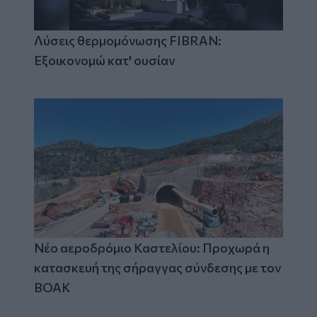
Λύσεις θερμομόνωσης FIBRAN:
Εξοικονομώ κατ' ουσίαν
Νέο αεροδρόμιο Καστελίου: Προχωρά η
κατασκευή της σήραγγας σύνδεσης με τον
ΒΟΑΚ