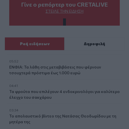
Γίνε ο ρεπόρτερ του CRETALIVE
ΣΤΕΊΛΕ ΤΗΝ ΕΊΔΗΣΗ
Ροή ειδήσεων
Δημοφιλή
05:52
ΕΝΦΙΑ: Τα λάθη στις μεταβιβάσεις που φέρνουν
τσουχτερά πρόστιμα έως 1.000 ευρώ
04:41
Τα φρούτα που επιλέγουν 4 ενδοκρινολόγοι για καλύτερο
έλεγχο του σακχάρου
03:34
Το απολαυστικό βίντεο της Νατάσας Θεοδωρίδου με τη
μητέρα της