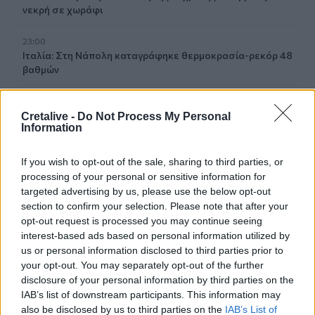
νεκρή σε χωράφι
23:00
Ιταλία: Στη Νάπολη καταγράφηκε θερμοκρασία-ρεκόρ 48
βαθμών
22:32
Υπόθεση Marfin: Έφθασε στην Ελλάδα η 46χρονη
Cretalive -
Do Not Process My Personal
Information
κατηγορούμενη για εμπρησμό
22:30
If you wish to opt-out of the sale, sharing to third parties, or
Αυτές είναι οι πιο επικίνδυνες εβδομάδες για μεγάλες
processing of your personal or sensitive information for
πυρκαγιές
targeted advertising by us, please use the below opt-out
section to confirm your selection. Please note that after your
22:21
opt-out request is processed you may continue seeing
Χρήστος Δάντης: «Δεν περίμενα την αχαριστία, 22 χρόνια
interest-based ads based on personal information utilized by
μετά και συνάδελφοι προσπαθούν να ξεχάσουν ότι
us or personal information disclosed to third parties prior to
έγραψα αυτό το τραγούδι»
your opt-out. You may separately opt-out of the further
disclosure of your personal information by third parties on the
22:14
IAB’s list of downstream participants. This information may
Ξεκινούν τα δοκιμαστικά δρομολόγια της επέκτασης του
also be disclosed by us to third parties on the
IAB’s List of