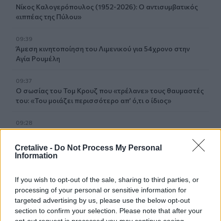
Νίκος Καλογερόπουλος (1952-2026): O αντισυμβατικός
«ιππέας της Πύλου»
09:39
Άμεση κινητοποίηση του Λιμενικού για 54χρονο στην
Αγία Ρουμέλη
09:37
Ο σωσίας του Τομ Κρουζ που «τρέλανε» τους θαυμαστές
του: «Του μοιάζει περισσότερο απ’ ό,τι ο ίδιος»
09:28
Η Ρίκα Διαλυνά έγινε 95: Η φωτογραφία πάνω σε σκάφος
από τη δεκαετία του 1960
Cretalive -
Do Not Process My Personal
Information
09:22
Συναγερμός ανοιχτά του Πλακιά - Θαλαμηγός έμεινε από
If you wish to opt-out of the sale, sharing to third parties, or
καύσιμα
processing of your personal or sensitive information for
targeted advertising by us, please use the below opt-out
09:20
section to confirm your selection. Please note that after your
Άγρια δολοφονία φοιτήτριας στην Αριζόνα: Ήθελε να τον
opt-out request is processed you may continue seeing