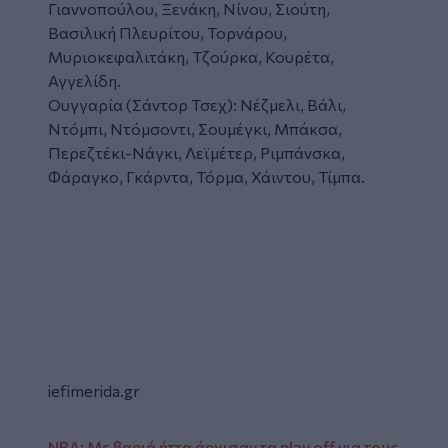
Γιαννοπούλου, Ξενάκη, Νίνου, Σιούτη,
Βασιλική Πλευρίτου, Τορνάρου,
Μυριοκεφαλιτάκη, Τζούρκα, Κουρέτα,
Αγγελίδη.
Ουγγαρία (Σάντορ Τσεχ): Νέζμελι, Βάλι,
Ντόμπι, Ντόμσοντι, Σουμέγκι, Μπάκσα,
Περεζτέκι-Νάγκι, Λεϊμέτερ, Ριμπάνσκα,
Φάραγκο, Γκάρντα, Τόρμα, Χάιντου, Τίμπα.
Glomex
Video
iefimerida.gr
NBA: Με βαριά ήττα άρχισαν τα play off για τους