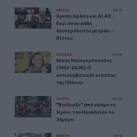
ΚΡΗΤΗ
08:15
Άμεση Δράση και ΔΙ.ΑΣ:
Εκεί όπου κάθε
δευτερόλεπτο μετράει -
Βίντεο
ΕΛΛAΔΑ
09:46
Νίκος Καλογερόπουλος
(1952-2026): O
αντισυμβατικός «ιππέας
της Πύλου»
ΚΡΗΤΗ
08:25
"Βούλιαξε" από κόσμο το
λιμάνι του Ηρακλείου το
3ήμερο
ΚΡΗΤΗ
10:16