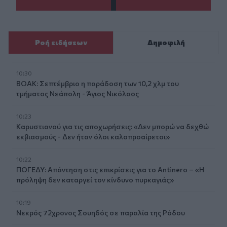
Ροή ειδήσεων
Δημοφιλή
10:30
ΒΟΑΚ: Σεπτέμβριο η παράδοση των 10,2 χλμ του
τμήματος Νεάπολη - Άγιος Νικόλαος
10:23
Καρυστιανού για τις αποχωρήσεις: «Δεν μπορώ να δεχθώ
εκβιασμούς - Δεν ήταν όλοι καλοπροαίρετοι»
10:22
ΠΟΓΕΔΥ: Απάντηση στις επικρίσεις για το Antinero – «Η
πρόληψη δεν καταργεί τον κίνδυνο πυρκαγιάς»
10:19
Νεκρός 72χρονος Σουηδός σε παραλία της Ρόδου