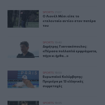
Ο Λιονέλ Μέσι είπε το «τελευταίο αντίο» στον πατέρα τ
SPORTS
21:07
Ο Λιονέλ Μέσι είπε το «τελευταίο α
Ο Λιονέλ Μέσι είπε το
«τελευταίο αντίο» στον πατέρα
του
Δημήτρης Γιαννακόπουλος: «Πέρασα πολλαπλά εμφράγμα
SPORTS
19:40
Δημήτρης Γιαννακόπουλος: «Πέρασα
Δημήτρης Γιαννακόπουλος:
«Πέρασα πολλαπλά εμφράγματα,
πήγα κι ήρθα...»
Ευρωπαϊκό Κολύμβησης: Πρεμιέρα με 13 ελληνικές συμ
SPORTS
18:50
Ευρωπαϊκό Κολύμβησης: Πρεμιέρα μ
Ευρωπαϊκό Κολύμβησης:
Πρεμιέρα με 13 ελληνικές
συμμετοχές
ΟΦΗ: Σπουδαία επένδυση με τον Κωνσταντίνο Παπαδά
SPORTS
18:05