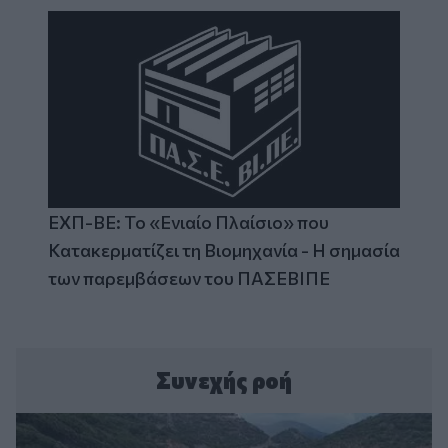
ΕΧΠ-ΒΕ: Το «Ενιαίο Πλαίσιο» που
Κατακερματίζει τη Βιομηχανία - Η σημασία
των παρεμβάσεων του ΠΑΣΕΒΙΠΕ
Συνεχής ροή