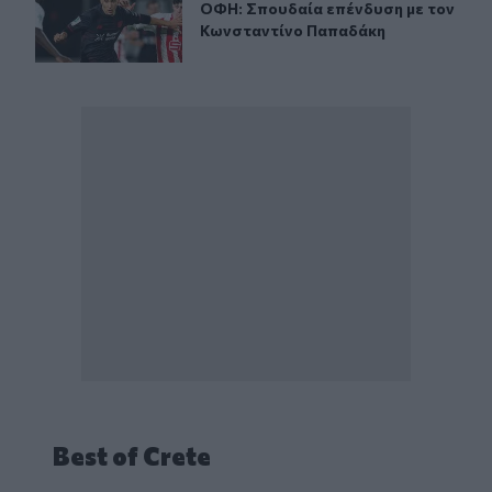
ΟΦΗ: Σπουδαία επένδυση με τον Κ
ΟΦΗ: Σπουδαία επένδυση με τον
Κωνσταντίνο Παπαδάκη
Best of Crete