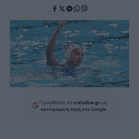
Facebook
Twitter
Messenger
Whatsapp
Viber
Προσθέστε το
cretalive.gr
ως
προτιμώμενη πηγή στο Google