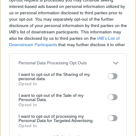
χωρίσει και την στραγγάλισε
interest-based ads based on personal information utilized by
us or personal information disclosed to third parties prior to
09:15
your opt-out. You may separately opt-out of the further
Ρίτα Αντωνοπούλου και Νεοκλής Νεοφυτίδης τιμούν Μίκη
disclosure of your personal information by third parties on the
Θεοδωράκη και Θάνο Μικρούτσικο
IAB’s list of downstream participants. This information may
also be disclosed by us to third parties on the
IAB’s List of
09:15
Downstream Participants
that may further disclose it to other
Σπουδές Νομικής στη νέα εποχή: Πέρα από τα
third parties.
δικαστήρια και τους κώδικες
Personal Data Processing Opt Outs
09:10
I want to opt-out of the Sharing of my
Πάρος: Στο επίκεντρο των ερευνών ο 69χρονος
personal data.
“ναυαγοσώστης” - Τι ορίζει ο νόμος
Opted In
09:04
I want to opt-out of the Sale of my
Personal Data.
Θεσσαλονίκη: Τέσσερα άτομα χτύπησαν 19χρονο για να
Opted In
τον ληστέψουν στο Ωραιόκαστρο
I want to opt-out of processing my
08:57
Personal Data for Targeted Advertising.
Opted In
Τουρισμός για όλους 2026 -2027: Διαθέσιμη η
πλατφόρμα για όλα τα ΑΦΜ