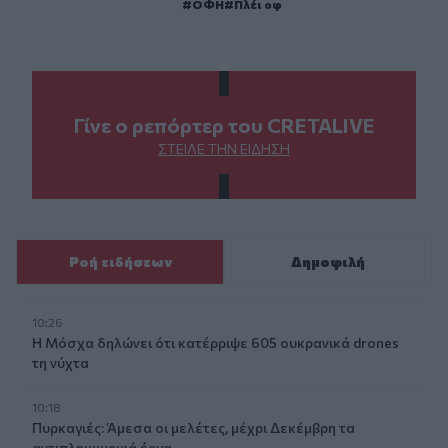
ΟΦΗ
Πλέι οφ
Γίνε ο ρεπόρτερ του CRETALIVE
ΣΤΕΊΛΕ ΤΗΝ ΕΊΔΗΣΗ
Ροή ειδήσεων
Δημοφιλή
10:26
Η Μόσχα δηλώνει ότι κατέρριψε 605 ουκρανικά drones
τη νύχτα
10:18
Πυρκαγιές: Άμεσα οι μελέτες, μέχρι Δεκέμβρη τα
αντιπλημμυρικά έργα