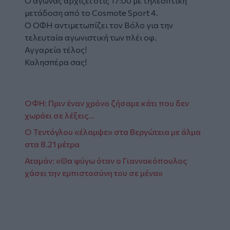
O αγώνας αρχίζει στις 17:00 με τηλεοπτική
μετάδοση από το Cosmote Sport 4.
Ο ΟΦΗ αντιμετωπίζει τον Βόλο για την
τελευταία αγωνιστική των πλέι οφ.
Αγγαρεία τέλος!
Καλησπέρα σας!
ΟΦΗ: Πριν έναν χρόνο ζήσαμε κάτι που δεν
χωράει σε λέξεις…
Ο Τεντόγλου «έλαμψε» στα Βεργώτεια με άλμα
στα 8.21 μέτρα
Αταμάν: «Θα φύγω όταν ο Γιαννακόπουλος
χάσει την εμπιστοσύνη του σε μένα»