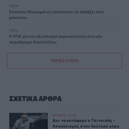
08:19
Ελούντα: Ηλικιωμένος απειλούσε να πηδήξει από
μπαλκόνι
08:12
Η ΥΠΑ για τον εξοπλισμό αεροναυτιλίας στο νέο
αεροδρόμιο Καστελλίου
ΠΕΡΙΣΣΟΤΕΡΑ
ΣΧΕΤΙΚA AΡΘΡΑ
Αποκλεισμός για τον Τσιτσιπά στον δεύτερο γύρο του 
SPORTS
21:08
Δεν τα κατάφερε ο Τσιτσιπάς - Απο
Δεν τα κατάφερε ο Τσιτσιπάς -
Αποκλεισμός στον δεύτερο γύρο