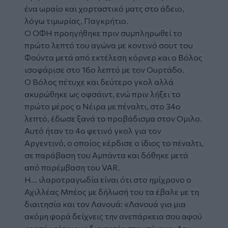
ένα ωραίο και χορταστικό ματς στο άδειο,
λόγω τιμωρίας, Παγκρήτιο.
Ο ΟΦΗ προηγήθηκε πριν συμπληρωθεί το
πρώτο λεπτό του αγώνα με κοντινό σουτ του
Φούντα μετά από εκτέλεση κόρνερ και ο Βόλος
ισοφάρισε στο 16ο λεπτό με τον Ουρτάδο.
Ο Βόλος πέτυχε και δεύτερο γκολ αλλά
ακυρώθηκε ως οφσάιντ, ενώ πριν λήξει το
πρώτο μέρος ο Νέιρα με πέναλτι, στο 34ο
λεπτό, έδωσε ξανά το προβάδισμα στον Ομιλο.
Αυτό ήταν το 4ο φετινό γκολ για τον
Αργεντινό, ο οποίος κέρδισε ο ίδιος το πέναλτι,
σε παράβαση του Αμπάντα και δόθηκε μετά
από παρέμβαση του VAR.
Η... ιλαροτραγωδία είναι ότι στο ημίχρονο ο
Αχιλλέας Μπέος με δήλωσή του τα έβαλε με τη
διαιτησία και τον Λανουά: «Λανουά για μια
ακόμη φορά δείχνεις την ανεπάρκεια σου αφού