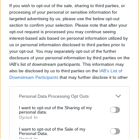
09:22
If you wish to opt-out of the sale, sharing to third parties, or
Ιός Δυτικού Νείλου: Στα 65 τα κρούσματα στην Ελλάδα
processing of your personal or sensitive information for
targeted advertising by us, please use the below opt-out
09:12
section to confirm your selection. Please note that after your
Ρωσία: Διαψεύδει εμπλοκή σε στρατολόγηση
opt-out request is processed you may continue seeing
Κολομβιανών μισθοφόρων
interest-based ads based on personal information utilized by
us or personal information disclosed to third parties prior to
09:07
your opt-out. You may separately opt-out of the further
Ηράκλειο: Μια σύλληψη για την έκρηξη φιάλης που
disclosure of your personal information by third parties on the
αναστάτωσε την Θερίσσου
IAB’s list of downstream participants. This information may
also be disclosed by us to third parties on the
IAB’s List of
09:06
Downstream Participants
that may further disclose it to other
Νέα επιχείρηση για μετανάστες ανοιχτά της Ιεράπετρας
third parties.
09:03
Personal Data Processing Opt Outs
Caravel: Η νέα πολυτέλεια βρίσκεται στις εμπειρίες που
αξίζουν
I want to opt-out of the Sharing of my
personal data.
Opted In
09:00
"Επένδυση" - παγίδα: 55χρονος στην Κρήτη έχασε
I want to opt-out of the Sale of my
100.000€ από επιτήδειους
Personal Data.
Opted In