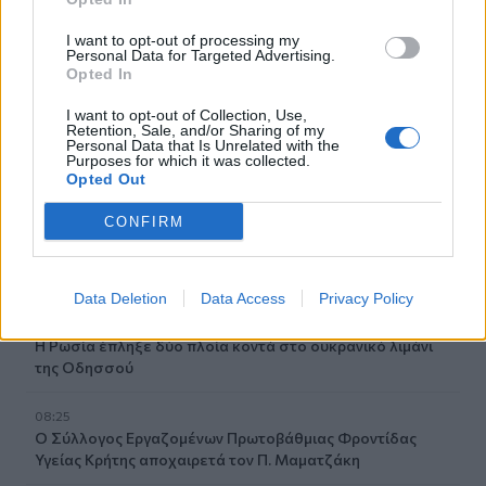
08:54
I want to opt-out of processing my
35 χρόνια ίντερνετ: Το πρώτο website το οποίο υπάρχει
Personal Data for Targeted Advertising.
ακόμα
Opted In
I want to opt-out of Collection, Use,
08:47
Retention, Sale, and/or Sharing of my
Δήμος Βιάννου: Οι ώρες και οι μέρες λειτουργίας του
Personal Data that Is Unrelated with the
Γραφείου Δακοκτονίας
Purposes for which it was collected.
Opted Out
08:40
CONFIRM
Νέα δομή φιλοξενίας μεταναστών: Τι προβλέπει η
απόφαση που δημοσιεύθηκε στην Εφημερίδα της
Κυβέρνησης
Data Deletion
Data Access
Privacy Policy
08:33
Η Ρωσία έπληξε δύο πλοία κοντά στο ουκρανικό λιμάνι
της Οδησσού
08:25
Ο Σύλλογος Εργαζομένων Πρωτοβάθμιας Φροντίδας
Υγείας Κρήτης αποχαιρετά τον Π. Μαματζάκη