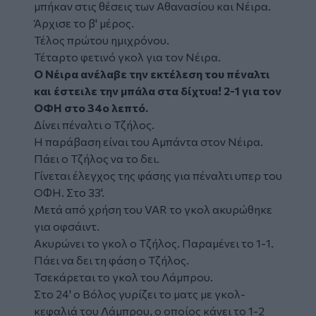
μπήκαν στις θέσεις των Αθανασίου και Νέιρα.
Άρχισε το β' μέρος.
Τέλος πρώτου ημιχρόνου.
Τέταρτο φετινό γκολ για τον Νέιρα.
Ο Νέιρα ανέλαβε την εκτέλεση του πέναλτι
και έστειλε την μπάλα στα δίχτυα! 2-1 για τον
ΟΦΗ στο 34ο λεπτό.
Δίνει πέναλτι ο Τζήλος.
Η παράβαση είναι του Αμπάντα στον Νέιρα.
Πάει ο Τζήλος να το δει.
Γίνεται έλεγχος της φάσης για πέναλτι υπερ του
ΟΦΗ. Στο 33'.
Μετά από χρήση του VAR το γκολ ακυρώθηκε
για οφσάιντ.
Ακυρώνει το γκολ ο Τζήλος. Παραμένει το 1-1.
Πάει να δει τη φάση ο Τζήλος.
Τσεκάρεται το γκολ του Λάμπρου.
Στο 24' ο Βόλος γυρίζει το ματς με γκολ-
κεφαλιά του Λάμπρου, ο οποίος κάνει το 1-2