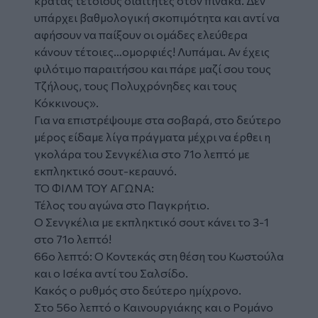
κρατάς τέτοιους διαιτητές στον πίνακα. Δεν
υπάρχει βαθμολογική σκοπιμότητα και αντί να
αφήσουν να παίξουν οι ομάδες ελεύθερα
κάνουν τέτοιες…ομορφιές! Λυπάμαι. Αν έχεις
φιλότιμο παραιτήσου και πάρε μαζί σου τους
Τζήλους, τους Πολυχρόνηδες και τους
Κόκκινους».
Για να επιστρέψουμε στα σοβαρά, στο δεύτερο
μέρος είδαμε λίγα πράγματα μέχρι να έρθει η
γκολάρα του Σενγκέλια στο 71ο λεπτό με
εκπληκτικό σουτ-κεραυνό.
ΤΟ ΦΙΛΜ ΤΟΥ ΑΓΩΝΑ:
Τέλος του αγώνα στο Παγκρήτιο.
Ο Σενγκέλια με εκπληκτικό σουτ κάνει το 3-1
στο 71ο λεπτό!
66ο λεπτό: Ο Κοντεκάς στη θέση του Κωστούλα
και ο Ισέκα αντί του Σαλσίδο.
Κακός ο ρυθμός στο δεύτερο ημίχρονο.
Στο 56ο λεπτό ο Καινουργιάκης και ο Ρομάνο