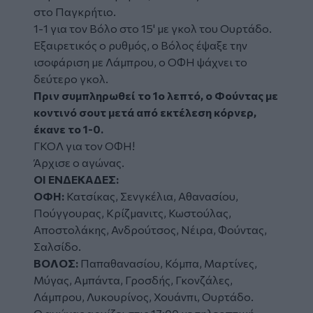
στο Παγκρήτιο.
1-1 για τον Βόλο στο 15' με γκολ του Ουρτάδο.
Εξαιρετικός ο ρυθμός, ο Βόλος έψαξε την
ισοφάριση με Λάμπρου, ο ΟΦΗ ψάχνει το
δεύτερο γκολ.
Πριν συμπληρωθεί το 1ο λεπτό, ο Φούντας με
κοντινό σουτ μετά από εκτέλεση κόρνερ,
έκανε το 1-0.
ΓΚΟΛ για τον ΟΦΗ!
Άρχισε ο αγώνας.
ΟΙ ΕΝΔΕΚΑΔΕΣ:
ΟΦΗ:
Κατσίκας, Σενγκέλια, Αθανασίου,
Πούγγουρας, Κρίζμανιτς, Κωστούλας,
Αποστολάκης, Ανδρούτσος, Νέιρα, Φούντας,
Σαλσίδο.
ΒΟΛΟΣ:
Παπαθανασίου, Κόμπα, Μαρτίνες,
Μύγας, Αμπάντα, Γροσδής, Γκονζάλες,
Λάμπρου, Λυκουρίνος, Χουάνπι, Ουρτάδο.