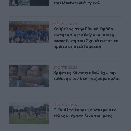
του Masters Μόντρεαλ
Κούβελος στην Εθνική Ομάδα κωπηλασίας: «Χαίρομαι πο
SPORTS
14:20
Κούβελος στην Εθνική Ομάδα κωπηλ
Κούβελος στην Εθνική Ομάδα
κωπηλασίας: «Χαίρομαι που η
ανακαίνιση του Σχινιά έφερε τα
πρώτα αποτελέσματα»
Χρήστος Κόντης: «Εγώ έχω την ευθύνη όταν δεν παίζου
SPORTS
22:22
Χρήστος Κόντης: «Εγώ έχω την ευθύ
Χρήστος Κόντης: «Εγώ έχω την
ευθύνη όταν δεν παίζουμε καλά»
Ο ΟΦΗ τα έκανε μούσκεμα στο τέλος κι έχασε δικό του 
SPORTS
19:54
Ο ΟΦΗ τα έκανε μούσκεμα στο τέλος
Ο ΟΦΗ τα έκανε μούσκεμα στο
τέλος κι έχασε δικό του ματς