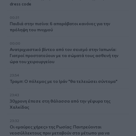
dress code
00:31
Παιδιά στην πισίνα: 6 απαράβατοι κανόνες για την
πρόληψη του πνιγμού
00:00
Ανατριχιαστικό βίντεο από τον σεισμό στην Ιαπωνία:
Γιατροί προστατεύουν με τα σώματά τους ασθενή την
ώρα του χειρουργείου
23:54
Τραμπ: Ο πόλεμος με το Ιράν "θα τελειώσει σύντομα"
23:43
30χρονη έπεσε στη θάλασσα από την γέφυρα της
Χαλκίδας
23:32
Οι «μαύρες χήρες» της Ρωσίας: Παντρεύονται
νεοσύλλεκτους πριν μεταβούν στο μέτωπο για να