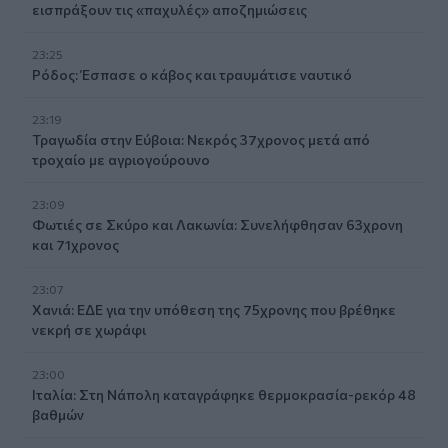
εισπράξουν τις «παχυλές» αποζημιώσεις
23:25
Ρόδος: Έσπασε ο κάβος και τραυμάτισε ναυτικό
23:19
Τραγωδία στην Εύβοια: Νεκρός 37χρονος μετά από
τροχαίο με αγριογούρουνο
23:09
Φωτιές σε Σκύρο και Λακωνία: Συνελήφθησαν 63χρονη
και 71χρονος
23:07
Χανιά: ΕΔΕ για την υπόθεση της 75χρονης που βρέθηκε
νεκρή σε χωράφι
23:00
Ιταλία: Στη Νάπολη καταγράφηκε θερμοκρασία-ρεκόρ 48
βαθμών