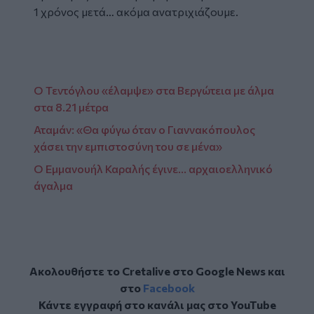
1 χρόνος μετά… ακόμα ανατριχιάζουμε.
Facebook
Ο Τεντόγλου «έλαμψε» στα Βεργώτεια με άλμα
στα 8.21 μέτρα
Αταμάν: «Θα φύγω όταν ο Γιαννακόπουλος
χάσει την εμπιστοσύνη του σε μένα»
Ο Εμμανουήλ Καραλής έγινε... αρχαιοελληνικό
άγαλμα
Ακολουθήστε το Cretalive στο
Google News
και
στο
Facebook
Κάντε εγγραφή στο κανάλι μας στο
YouTube