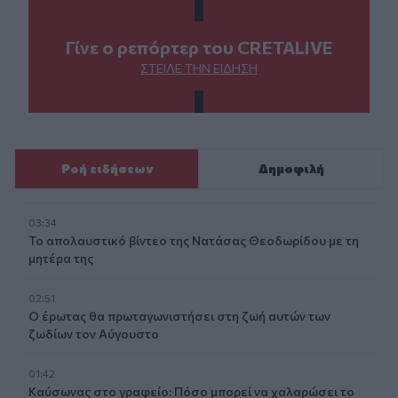
Γίνε ο ρεπόρτερ του CRETALIVE
ΣΤΕΊΛΕ ΤΗΝ ΕΊΔΗΣΗ
Ροή ειδήσεων
Δημοφιλή
03:34
Το απολαυστικό βίντεο της Νατάσας Θεοδωρίδου με τη
μητέρα της
02:51
Ο έρωτας θα πρωταγωνιστήσει στη ζωή αυτών των
ζωδίων τον Αύγουστο
01:42
Καύσωνας στο γραφείο: Πόσο μπορεί να χαλαρώσει το