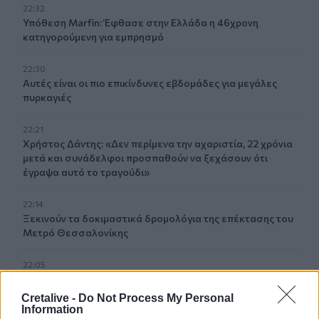
22:32
Υπόθεση Marfin: Έφθασε στην Ελλάδα η 46χρονη
κατηγορούμενη για εμπρησμό
22:30
Αυτές είναι οι πιο επικίνδυνες εβδομάδες για μεγάλες
πυρκαγιές
22:21
Χρήστος Δάντης: «Δεν περίμενα την αχαριστία, 22 χρόνια
μετά και συνάδελφοι προσπαθούν να ξεχάσουν ότι
έγραψα αυτό το τραγούδι»
22:14
Ξεκινούν τα δοκιμαστικά δρομολόγια της επέκτασης του
Μετρό Θεσσαλονίκης
22:05
Τζόκερ: Αυτοί είναι οι τυχεροί αριθμοί που κερδίζουν
πάνω από 2 εκατ. ευρώ
Cretalive -
Do Not Process My Personal
Information