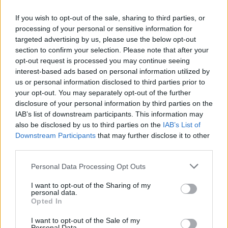
21:56
Συρία: Βόμβα εξερράγη σε λεωφορείο κοντά στη
If you wish to opt-out of the sale, sharing to third parties, or
Δαμασκό – Τουλάχιστον 2 νεκροί και 13 τραυματίες
processing of your personal or sensitive information for
targeted advertising by us, please use the below opt-out
21:43
section to confirm your selection. Please note that after your
Απίστευτο περιστατικό σε αγώνα μπέιζμπολ: Μπαστούνι
opt-out request is processed you may continue seeing
παίκτη εκτοξεύτηκε στις κερκίδες και τραυμάτισε θεατή
interest-based ads based on personal information utilized by
- Δείτε βίντεο
us or personal information disclosed to third parties prior to
your opt-out. You may separately opt-out of the further
disclosure of your personal information by third parties on the
ΠΕΡΙΣΣΟΤΕΡΑ
IAB’s list of downstream participants. This information may
also be disclosed by us to third parties on the
IAB’s List of
Downstream Participants
that may further disclose it to other
third parties.
Personal Data Processing Opt Outs
ΣΧΕΤΙΚA AΡΘΡΑ
I want to opt-out of the Sharing of my
personal data.
Opted In
ΟΦΗ: Μεγάλο προβάδισμα πρόκρισης για την ΤΣΣΚΑ Σ
SPORTS
21:14
ΟΦΗ: Μεγάλο προβάδισμα πρόκριση
ΟΦΗ: Μεγάλο προβάδισμα
I want to opt-out of the Sale of my
πρόκρισης για την ΤΣΣΚΑ
Personal Data.