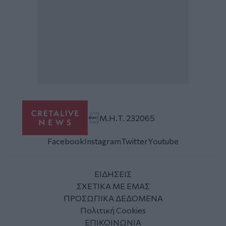
Μ.Η.Τ. 232065
Facebook
Instagram
Twitter
Youtube
ΕΙΔΗΣΕΙΣ
ΣΧΕΤΙΚΑ ΜΕ ΕΜΑΣ
ΠΡΟΣΩΠΙΚΑ ΔΕΔΟΜΕΝΑ
Πολιτική Cookies
ΕΠΙΚΟΙΝΩΝΙΑ