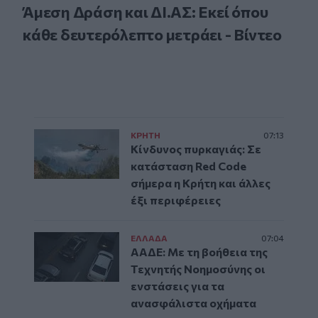
Άμεση Δράση και ΔΙ.ΑΣ: Εκεί όπου
κάθε δευτερόλεπτο μετράει - Βίντεο
ΚΡΗΤΗ
07:13
Κίνδυνος πυρκαγιάς: Σε
κατάσταση Red Code
σήμερα η Κρήτη και άλλες
έξι περιφέρειες
ΕΛΛAΔΑ
07:04
ΑΑΔΕ: Με τη βοήθεια της
Τεχνητής Νοημοσύνης οι
ενστάσεις για τα
ανασφάλιστα οχήματα