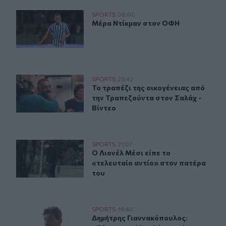
Μέρα Ντίκμαν στον ΟΦΗ
SPORTS
08:00
Μέρα Ντίκμαν στον ΟΦΗ
Μέρα Ντίκμαν στον ΟΦΗ
Το τραπέζι της οικογένειας από την Τραπεζούντα στον Σ
SPORTS
23:42
Το τραπέζι της οικογένειας από τη
Το τραπέζι της οικογένειας από
την Τραπεζούντα στον Σαλάχ -
Βίντεο
Ο Λιονέλ Μέσι είπε το «τελευταίο αντίο» στον πατέρα τ
SPORTS
21:07
Ο Λιονέλ Μέσι είπε το «τελευταίο α
Ο Λιονέλ Μέσι είπε το
«τελευταίο αντίο» στον πατέρα
του
Δημήτρης Γιαννακόπουλος: «Πέρασα πολλαπλά εμφράγμα
SPORTS
19:40
Δημήτρης Γιαννακόπουλος: «Πέρασα
Δημήτρης Γιαννακόπουλος: