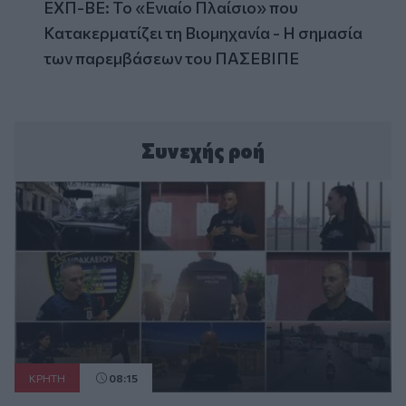
ΕΧΠ-ΒΕ: Το «Ενιαίο Πλαίσιο» που
Κατακερματίζει τη Βιομηχανία - Η σημασία
των παρεμβάσεων του ΠΑΣΕΒΙΠΕ
Συνεχής ροή
ΚΡΗΤΗ
08:15