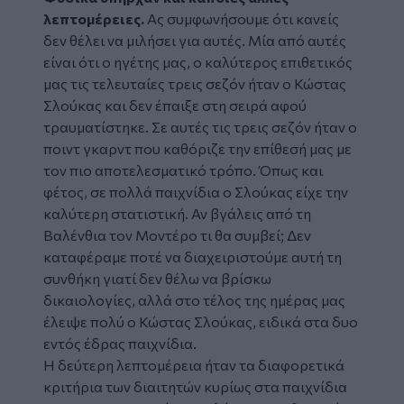
λεπτομέρειες.
Ας συμφωνήσουμε ότι κανείς
δεν θέλει να μιλήσει για αυτές. Μία από αυτές
είναι ότι ο ηγέτης μας, ο καλύτερος επιθετικός
μας τις τελευταίες τρεις σεζόν ήταν ο Κώστας
Σλούκας και δεν έπαιξε στη σειρά αφού
τραυματίστηκε. Σε αυτές τις τρεις σεζόν ήταν ο
ποιντ γκαρντ που καθόριζε την επίθεσή μας με
τον πιο αποτελεσματικό τρόπο. Όπως και
φέτος, σε πολλά παιχνίδια ο Σλούκας είχε την
καλύτερη στατιστική. Αν βγάλεις από τη
Βαλένθια τον Μοντέρο τι θα συμβεί; Δεν
καταφέραμε ποτέ να διαχειριστούμε αυτή τη
συνθήκη γιατί δεν θέλω να βρίσκω
δικαιολογίες, αλλά στο τέλος της ημέρας μας
έλειψε πολύ ο Κώστας Σλούκας, ειδικά στα δυο
εντός έδρας παιχνίδια.
Η δεύτερη λεπτομέρεια ήταν τα διαφορετικά
κριτήρια των διαιτητών κυρίως στα παιχνίδια