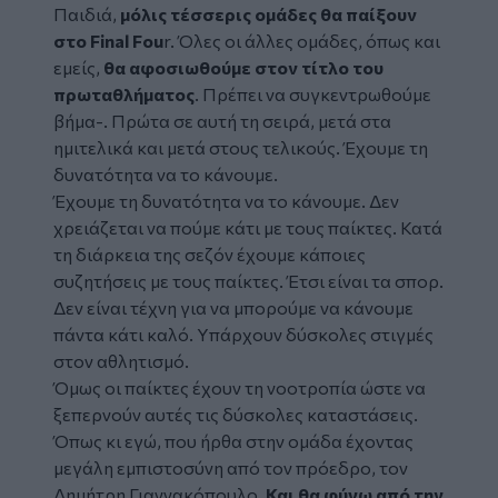
Παιδιά,
μόλις τέσσερις ομάδες θα παίξουν
στο Final Fou
r. Όλες οι άλλες ομάδες, όπως και
εμείς,
θα αφοσιωθούμε στον τίτλο του
πρωταθλήματος
. Πρέπει να συγκεντρωθούμε
βήμα-. Πρώτα σε αυτή τη σειρά, μετά στα
ημιτελικά και μετά στους τελικούς. Έχουμε τη
δυνατότητα να το κάνουμε.
Έχουμε τη δυνατότητα να το κάνουμε. Δεν
χρειάζεται να πούμε κάτι με τους παίκτες. Κατά
τη διάρκεια της σεζόν έχουμε κάποιες
συζητήσεις με τους παίκτες. Έτσι είναι τα σπορ.
Δεν είναι τέχνη για να μπορούμε να κάνουμε
πάντα κάτι καλό. Υπάρχουν δύσκολες στιγμές
στον αθλητισμό.
Όμως οι παίκτες έχουν τη νοοτροπία ώστε να
ξεπερνούν αυτές τις δύσκολες καταστάσεις.
Όπως κι εγώ, που ήρθα στην ομάδα έχοντας
μεγάλη εμπιστοσύνη από τον πρόεδρο, τον
Δημήτρη Γιαννακόπουλο.
Και θα φύγω από την