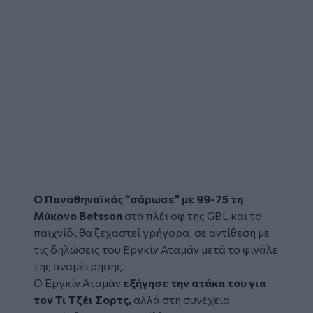
Ο Παναθηναϊκός “σάρωσε” με 99-75 τη
Μύκονο Betsson
στα πλέι οφ της GBL και το
παιχνίδι θα ξεχαστεί γρήγορα, σε αντίθεση με
τις δηλώσεις του
Εργκίν Αταμάν
μετά το φινάλε
της αναμέτρησης.
Ο Εργκίν Αταμάν
εξήγησε την ατάκα του για
τον Τι Τζέι Σορτς,
αλλά στη συνέχεια