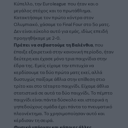
Κύπελλο, την Euroleague που ήταν και ο
μεγάλος στόχος και το πρωτάθλημα.
Κατακτήσαμε τον πρώτο κόντρα στον
Ολυμπιακό, χάσαμε το Final Four στο 5ο ματς.
Δεν είναι εύκολο αυτό για εμάς, ιδίως επειδή
προηγηθήκαμε με 2-0.
Πρέπει να σεβαστούμε τη Βαλένθια
, που
έπαιξε εξαιρετικά στην κανονική περίοδο, ήταν
δεύτερη και έχασε μόνο τρια παιχνίδια στην
έδρα της. Εμείς είχαμε την επιτυχία να
κερδίσουμε τα δύο πρώτα ματς εκεί, αλλά
δυστυχώς παίξαμε άθλια στην επίθεση στιο
τρίτο και στο τέταρτο παιχνίδι. Είχαμε άθλια
στατιστικά σε αυτά τα δύο παιχνίδι. Το πέμπτο
παιχνίδι είναι πάντα δύσκολο και ιστορικά η
γηπεδούχους ομάδα έχει πάντα το πνευματικό
πλεονέκτημα. Το χρησιμοποίησαν αυτό και
κέρδισαν τη σειρά.
Φυσικά υπήρχαν και κάποιες άλλες