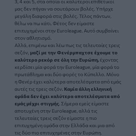
3, 4 και 5, στα οποία οι καλύτεροι επιθετικοί
μας δεν πήγαν να σουτάρουν βολές. Υπήρχε
μεγάλη διαφορά στις βολές. Τέλος πάντων,
θέλω να πω κάτι. Φέτος δεν είμαστε
επιτυχημένοι στην Euroleague. Αυτό συμβαίνει
στον αθλητισμό.
Αλλά, επιμένω και λέω πως τις τελευταίες τρεις
σεζόν,
μαζί με την Φενέρμπαχτσε έχουμε το
καλύτερο ρεκόρ σε όλη την Ευρώπη,
έχοντας
κερδίσει μία φορά την Euroleague, μία φορά το
πρωτάθλημα και δύο φορές το Κύπελλο. Μόνο
η Φενέρ έχει καλύτερα αποτελέσματα από εμάς
αυτές τις τρεις σεζόν
. Καμία άλλη ελληνική
ομάδα δεν έχει καλύτερα αποτελέσματα από
εμάς μέχρι στιγμής
. Σήμερα εμείς είμαστε
αποτυχένη στην Euroleague, αλλά τις
τελευταίες τρεις σεζόν είμαστε η πιο
επιτυχημένη ομάδα στην Ελλάδα και μια από
τις δύο πιο επιτυχημένες στην Ευρώπη.