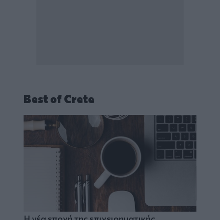
Best of Crete
Η νέα εποχή της επιχειρηματικής