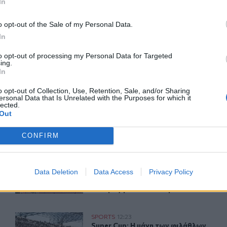
In
 Ρονάλντο
Μουντιάλ 2026
o opt-out of the Sale of my Personal Data.
In
to opt-out of processing my Personal Data for Targeted
ing.
ερ του CRETALIVE
In
ΤΗΝ ΕΊΔΗΣΗ
o opt-out of Collection, Use, Retention, Sale, and/or Sharing
ersonal Data that Is Unrelated with the Purposes for which it
lected.
Out
CONFIRM
 Σόφιας
Ο κόσμος του ΟΦΗ «εξαφάνισε» 3.000 εισιτήρια σε λιγό
SPORTS
16:36
ισης για την ΤΣΣΚΑ Σόφιας
Ο κόσμος του ΟΦΗ «εξαφάνισε» 3.00
Ο κόσμος του ΟΦΗ «εξαφάνισε»
Data Deletion
Data Access
Privacy Policy
3.000 εισιτήρια σε λιγότερο από
48 ώρες για το Σούπερ Καπ
Super Cup: Η μάχη των φιλάθλων για τα διαθέσιμα εισιτή
SPORTS
12:23
ίζει» το ΑΕΚ - ΟΦΗ
Super Cup: Η μάχη των φιλάθλων για 
Super Cup: Η μάχη των φιλάθλων