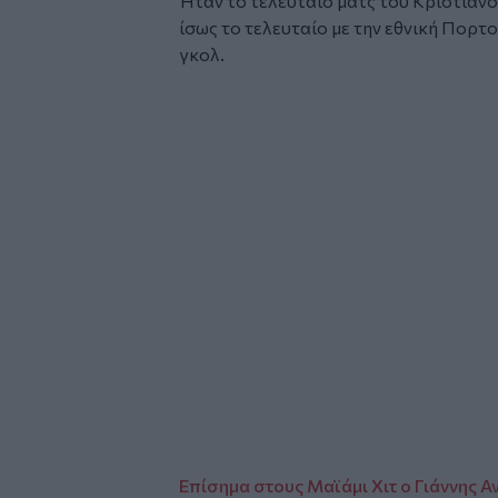
Ήταν το τελευταίο ματς του Κριστιάν
ίσως το τελευταίο με την εθνική Πορτο
γκολ.
Glomex
Video
Glomex
Video
Επίσημα στους Μαϊάμι Χιτ ο Γιάννης 