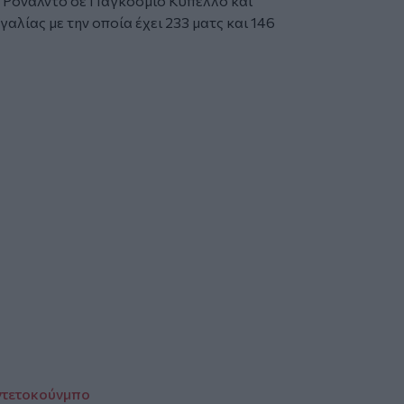
ο Ρονάλντο σε Παγκόσμιο Κύπελλο και
γαλίας με την οποία έχει 233 ματς και 146
Αντετοκούνμπο