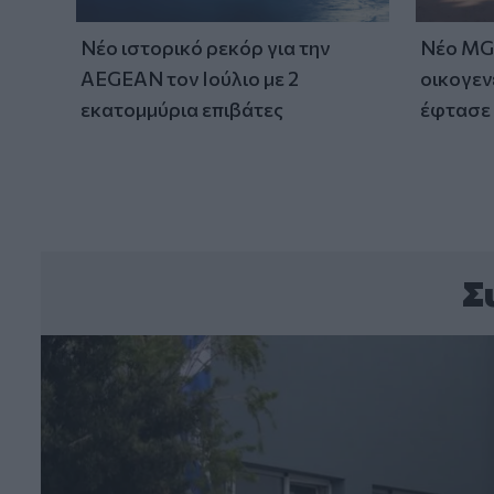
Νέο ιστορικό ρεκόρ για την
Νέο MG 
AEGEAN τον Ιούλιο με 2
οικογεν
εκατομμύρια επιβάτες
έφτασε 
Σ