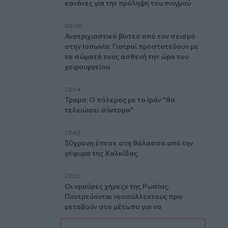
κανόνες για την πρόληψη του πνιγμού
00:00
Ανατριχιαστικό βίντεο από τον σεισμό
στην Ιαπωνία: Γιατροί προστατεύουν με
τα σώματά τους ασθενή την ώρα του
χειρουργείου
23:54
Τραμπ: Ο πόλεμος με το Ιράν "θα
τελειώσει σύντομα"
23:43
30χρονη έπεσε στη θάλασσα από την
γέφυρα της Χαλκίδας
23:32
Οι «μαύρες χήρες» της Ρωσίας:
Παντρεύονται νεοσύλλεκτους πριν
μεταβούν στο μέτωπο για να
εισπράξουν τις «παχυλές»
αποζημιώσεις