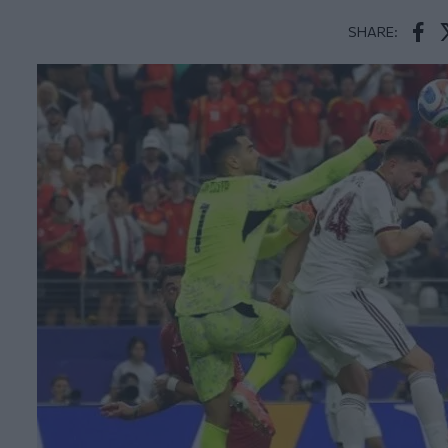
SHARE:
Face
T