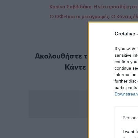
Κορίνα Σαββιδάκη: Η νέα προσθήκη στο
Ο ΟΦΗ και οι μεταγραφές: Ο Κόντης έλ
Cretalive 
If you wish 
Ακολουθήστε το Cretalive στ
sensitive in
confirm you
Κάντε εγγραφή στο 
continue se
information 
further disc
participants
Downstream 
Persona
I want t
ΣΧΕΤ