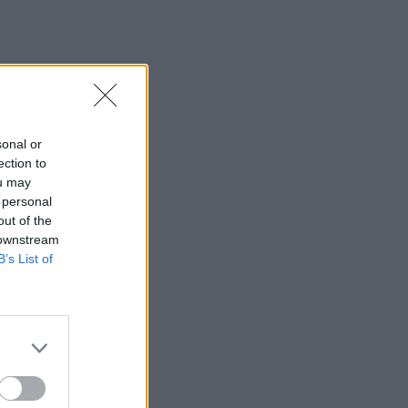
θερμοκρασία-ρεκόρ 48 βαθμών
22:32
Υπόθεση Marfin: Έφθασε στην Ελλάδα
η 46χρονη κατηγορούμενη για
εμπρησμό
sonal or
22:30
ection to
Αυτές είναι οι πιο επικίνδυνες
ou may
εβδομάδες για μεγάλες πυρκαγιές
 personal
out of the
22:21
 downstream
Χρήστος Δάντης: «Δεν περίμενα την
B’s List of
αχαριστία, 22 χρόνια μετά και
συνάδελφοι προσπαθούν να ξεχάσουν
ότι έγραψα αυτό το τραγούδι»
22:14
Ξεκινούν τα δοκιμαστικά δρομολόγια
της επέκτασης του Μετρό
Θεσσαλονίκης