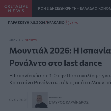
ΡΟΗ ΕΙΔΗΣΕΩΝ
ΚΡΗΤΗ
ΕΛΛΑΔΑ
ΟΙΚΟΝΟΜ
Homepage
ΠΑΡΑΣΚΕΥΗ 7.8.2026
/
ΗΡΑΚΛΕΙΟ
27 °C
ΑΡΧΙΚΗ
/
SPORTS
Μουντιάλ 2026: Η Ισπανία
Ρονάλντο στο last dance
Η Ισπανία νίκησε 1-0 την Πορτογαλία με γκ
Κριστιάνο Ρονάλντο… τέλος από τα Μουντιά
ΕΠΙΜΈΛΕΙΑ:
07.07.2026
ΣΤΑΎΡΟΣ ΚΑΡΑΪ́ΝΔΡΟΣ