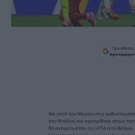
Προσθέστε
προτιμώμεν
Με γκολ του Μερίνο στις καθυστερήσει
στο Ντάλας και προκρίθηκε στους προ
θα αντιμετωπίσει τις ΗΠΑ ή το Βέλγιο.