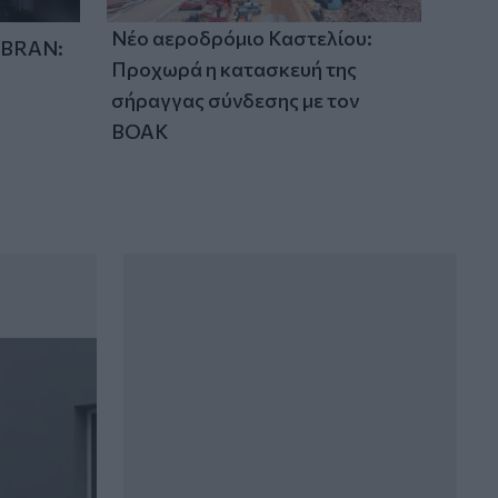
Νέο αεροδρόμιο Καστελίου:
IBRAN:
Προχωρά η κατασκευή της
σήραγγας σύνδεσης με τον
ΒΟΑΚ