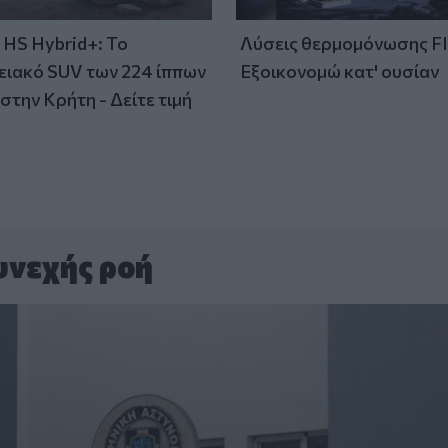
HS Hybrid+: Το
Λύσεις θερμομόνωσης F
ειακό SUV των 224 ίππων
Εξοικονομώ κατ' ουσίαν
στην Κρήτη - Δείτε τιμή
υνεχής ροή