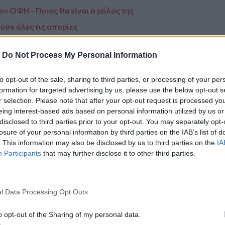
ν ΟΦΗ - Ποιος θα είναι ο ρόλος της
υσε όλες τις απορίες
-
Do Not Process My Personal Information
to opt-out of the sale, sharing to third parties, or processing of your per
ο
Google News
και στο
Facebook
formation for targeted advertising by us, please use the below opt-out s
r selection. Please note that after your opt-out request is processed y
κανάλι μας στο
YouTube
eing interest-based ads based on personal information utilized by us or
disclosed to third parties prior to your opt-out. You may separately opt-
losure of your personal information by third parties on the IAB’s list of
. This information may also be disclosed by us to third parties on the
IA
Participants
that may further disclose it to other third parties.
l Data Processing Opt Outs
o opt-out of the Sharing of my personal data.
ΙΚΆ TAGS