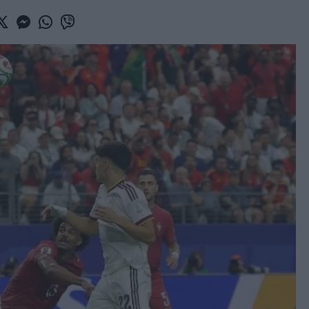
book
witter
Messenger
Whatsapp
Viber