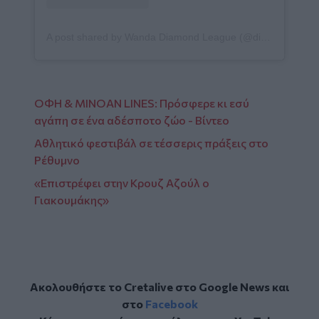
A post shared by Wanda Diamond League (@diamondleagueathletics)
ΟΦΗ & MINOAN LINES: Πρόσφερε κι εσύ
αγάπη σε ένα αδέσποτο ζώο - Βίντεο
Αθλητικό φεστιβάλ σε τέσσερις πράξεις στο
Ρέθυμνο
«Επιστρέφει στην Κρουζ Αζούλ ο
Γιακουμάκης»
Ακολουθήστε το Cretalive στο
Google News
και
στο
Facebook