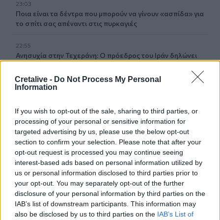
23:03
Ποια είναι τα δέντρα που μπορούν να γίνουν «ασπίδα» για
το σπίτι σας απέναντι στις πυρκαγιές
22:55
Ανησυχία στην Τεχεράνη: Ο πρόεδρος του Ιράν δηλώνει
ότι η επαφή με τον Χαμενεΐ είναι δύσκολη
Cretalive -
Do Not Process My Personal
Information
22:49
Φωτιά στα Αϊβαλιώτικα Βόλου
If you wish to opt-out of the sale, sharing to third parties, or
22:43
processing of your personal or sensitive information for
Συνελήφθη οπλισμένος άνδρας κοντά σε γήπεδο γκολφ
targeted advertising by us, please use the below opt-out
του Τραμπ στην Καλιφόρνια
section to confirm your selection. Please note that after your
opt-out request is processed you may continue seeing
22:37
interest-based ads based on personal information utilized by
Κόλπος του Άντεν: Πλήγμα των Χούθι σε τάνκερ της
us or personal information disclosed to third parties prior to
Σαουδικής Αραβίας
your opt-out. You may separately opt-out of the further
disclosure of your personal information by third parties on the
22:30
IAB’s list of downstream participants. This information may
Αδειοδωρόσημο Αυγούστου 2026: Πότε καταβάλλεται
also be disclosed by us to third parties on the
IAB’s List of