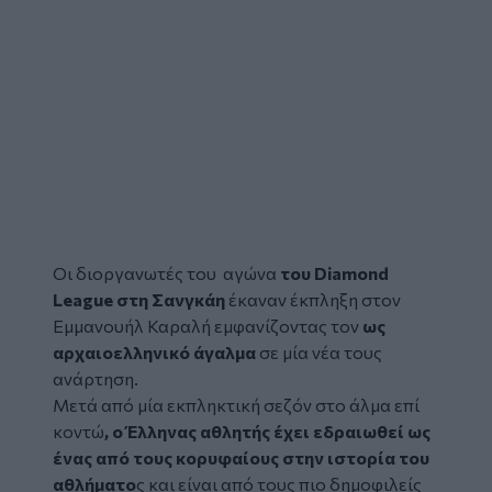
Οι διοργανωτές του αγώνα
του Diamond
League στη Σανγκάη
έκαναν έκπληξη στον
Εμμανουήλ Καραλή
εμφανίζοντας τον
ως
αρχαιοελληνικό άγαλμα
σε μία νέα τους
ανάρτηση.
Μετά από μία εκπληκτική σεζόν στο άλμα επί
κοντώ
, ο Έλληνας αθλητής έχει εδραιωθεί ως
ένας από τους κορυφαίους στην ιστορία του
αθλήματο
ς και είναι από τους πιο δημοφιλείς