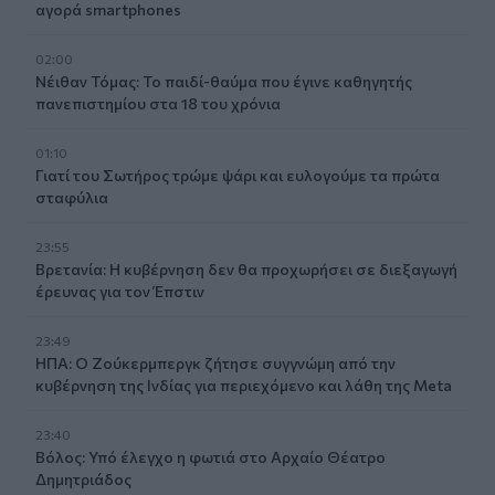
αγορά smartphones
02:00
Νέιθαν Τόμας: Το παιδί-θαύμα που έγινε καθηγητής
πανεπιστημίου στα 18 του χρόνια
01:10
Γιατί του Σωτήρος τρώμε ψάρι και ευλογούμε τα πρώτα
σταφύλια
23:55
Βρετανία: Η κυβέρνηση δεν θα προχωρήσει σε διεξαγωγή
έρευνας για τον Έπστιν
23:49
ΗΠΑ: Ο Ζούκερμπεργκ ζήτησε συγγνώμη από την
κυβέρνηση της Ινδίας για περιεχόμενο και λάθη της Meta
23:40
Βόλος: Υπό έλεγχο η φωτιά στο Αρχαίο Θέατρο
Δημητριάδος