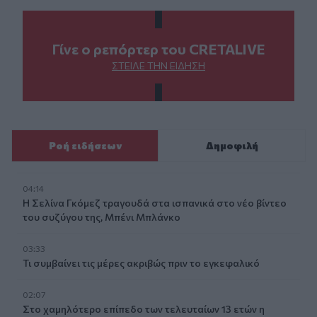
Γίνε ο ρεπόρτερ του CRETALIVE
ΣΤΕΊΛΕ ΤΗΝ ΕΊΔΗΣΗ
Ροή ειδήσεων
Δημοφιλή
04:14
Η Σελίνα Γκόμεζ τραγουδά στα ισπανικά στο νέο βίντεο
του συζύγου της, Μπένι Μπλάνκο
03:33
Τι συμβαίνει τις μέρες ακριβώς πριν το εγκεφαλικό
02:07
Στο χαμηλότερο επίπεδο των τελευταίων 13 ετών η