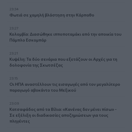
23:34
Φωτιά σε χαμηλή βλάστηση στην Κάρπαθο
23:27
Κολομβία: Διασώθηκε ιπποποταμάκι από την αποικία του
Πάμπλο Εσκομπάρ
23:21
Κυψέλη: Τα δύο σενάρια που εξετάζουν οι Αρχές για τη
δολοφονία της Σκωτσέζας
23:15
Οι ΗΠΑ αναστέλλουν τις εισαγωγές από τον μεγαλύτερο
παραγωγό αβοκάντο του Μεξικού
23:09
Κατσαφάδος από τα Βίλια: «Κανένας δεν μένει πίσω» -
Σε εξέλιξη οι διαδικασίες αποζημιώσεων για τους
πληγέντες