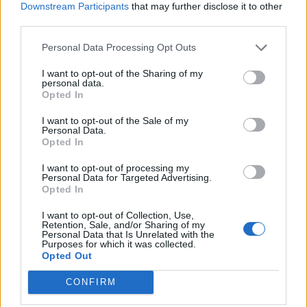
στους οικοδόμους
Downstream Participants
that may further disclose it to other
third parties.
22:24
Παρίσταναν τους λογιστές και άρπαξαν 15.000 ευρώ από
Personal Data Processing Opt Outs
ηλικιωμένη
I want to opt-out of the Sharing of my
personal data.
Opted In
ΠΕΡΙΣΣΟΤΕΡΑ
I want to opt-out of the Sale of my
Personal Data.
Opted In
I want to opt-out of processing my
Personal Data for Targeted Advertising.
Opted In
ΣΧΕΤΙΚA AΡΘΡΑ
I want to opt-out of Collection, Use,
Retention, Sale, and/or Sharing of my
Personal Data that Is Unrelated with the
Αποκλεισμός για τον Τσιτσιπά στον δεύτερο γύρο του 
SPORTS
21:08
Purposes for which it was collected.
Δεν τα κατάφερε ο Τσιτσιπάς - Απο
Δεν τα κατάφερε ο Τσιτσιπάς -
Opted Out
Αποκλεισμός στον δεύτερο γύρο
του Masters Μόντρεαλ
CONFIRM