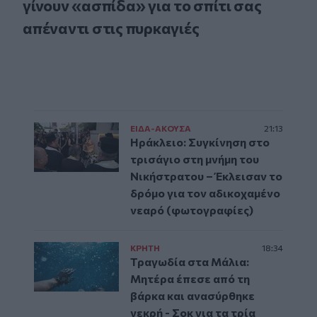
γίνουν «ασπίδα» για το σπίτι σας
απέναντι στις πυρκαγιές
ΕΙΔΑ-ΑΚΟΥΣΑ
21:13
Ηράκλειο: Συγκίνηση στο
τρισάγιο στη μνήμη του
Νικήστρατου – Έκλεισαν το
δρόμο για τον αδικοχαμένο
νεαρό (φωτογραφίες)
ΚΡΗΤΗ
18:34
Τραγωδία στα Μάλια:
Μητέρα έπεσε από τη
βάρκα και ανασύρθηκε
νεκρή - Σοκ για τα τρία