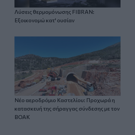
Λύσεις θερμομόνωσης FIBRAN:
Εξοικονομώ κατ' ουσίαν
Νέο αεροδρόμιο Καστελίου: Προχωρά η
κατασκευή της σήραγγας σύνδεσης με τον
ΒΟΑΚ