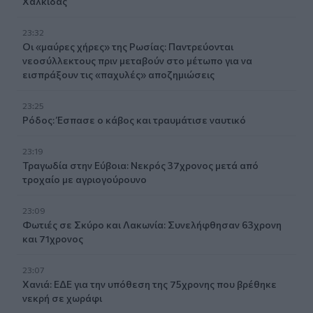
Χαλκίδας
23:32
Οι «μαύρες χήρες» της Ρωσίας: Παντρεύονται
νεοσύλλεκτους πριν μεταβούν στο μέτωπο για να
εισπράξουν τις «παχυλές» αποζημιώσεις
23:25
Ρόδος: Έσπασε ο κάβος και τραυμάτισε ναυτικό
23:19
Τραγωδία στην Εύβοια: Νεκρός 37χρονος μετά από
τροχαίο με αγριογούρουνο
23:09
Φωτιές σε Σκύρο και Λακωνία: Συνελήφθησαν 63χρονη
και 71χρονος
23:07
Χανιά: ΕΔΕ για την υπόθεση της 75χρονης που βρέθηκε
νεκρή σε χωράφι