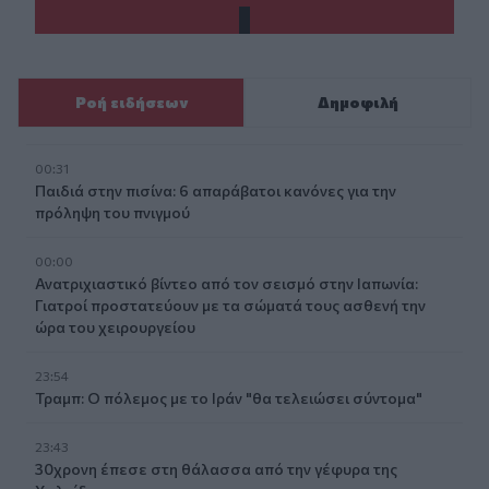
Ροή ειδήσεων
Δημοφιλή
00:31
Παιδιά στην πισίνα: 6 απαράβατοι κανόνες για την
πρόληψη του πνιγμού
00:00
Ανατριχιαστικό βίντεο από τον σεισμό στην Ιαπωνία:
Γιατροί προστατεύουν με τα σώματά τους ασθενή την
ώρα του χειρουργείου
23:54
Τραμπ: Ο πόλεμος με το Ιράν "θα τελειώσει σύντομα"
23:43
30χρονη έπεσε στη θάλασσα από την γέφυρα της