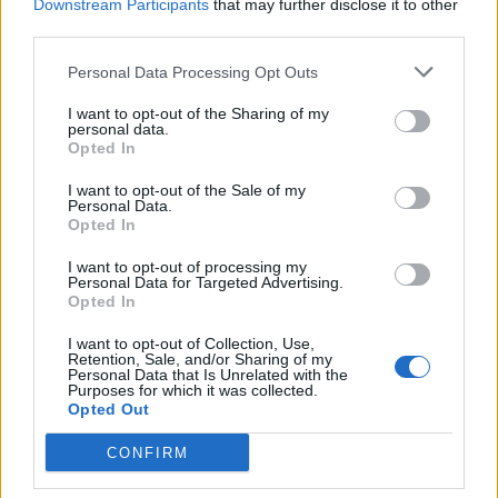
Downstream Participants
that may further disclose it to other
third parties.
21:15
Μουσική λαϊκή βραδιά στο Πάρκο Κνωσού την
Personal Data Processing Opt Outs
Παρασκευή 7 Αυγούστου
I want to opt-out of the Sharing of my
personal data.
Opted In
ΠΕΡΙΣΣΟΤΕΡΑ
I want to opt-out of the Sale of my
Personal Data.
Opted In
I want to opt-out of processing my
Personal Data for Targeted Advertising.
ΣΧΕΤΙΚA AΡΘΡΑ
Opted In
I want to opt-out of Collection, Use,
Retention, Sale, and/or Sharing of my
ΟΦΗ: Μεγάλο προβάδισμα πρόκρισης για την ΤΣΣΚΑ Σ
SPORTS
21:14
Personal Data that Is Unrelated with the
ΟΦΗ: Μεγάλο προβάδισμα πρόκριση
ΟΦΗ: Μεγάλο προβάδισμα
Purposes for which it was collected.
Opted Out
πρόκρισης για την ΤΣΣΚΑ
Σόφιας
CONFIRM