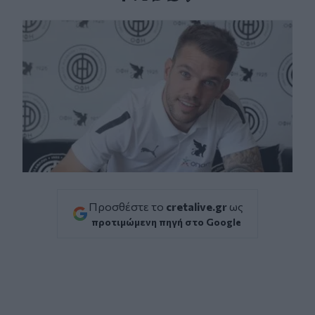
Facebook
Twitter
Messenger
Whatsapp
Viber
Προσθέστε το
cretalive.gr
ως
προτιμώμενη πηγή στο Google