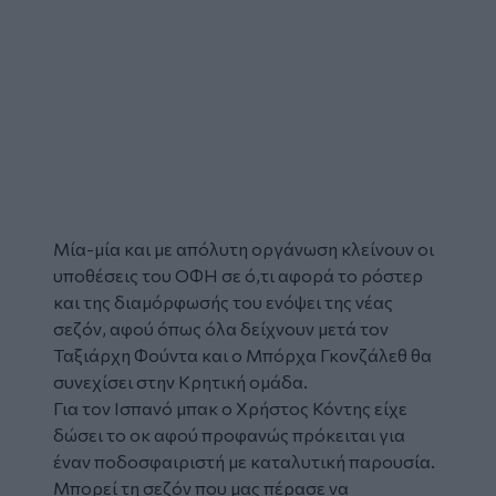
Μία-μία και με απόλυτη οργάνωση κλείνουν οι
υποθέσεις του ΟΦΗ σε ό,τι αφορά το ρόστερ
και της διαμόρφωσής του ενόψει της νέας
σεζόν, αφού όπως όλα δείχνουν μετά τον
Ταξιάρχη Φούντα και ο Μπόρχα Γκονζάλεθ θα
συνεχίσει στην Κρητική ομάδα.
Για τον Ισπανό μπακ ο Χρήστος Κόντης είχε
δώσει το οκ αφού προφανώς πρόκειται για
έναν ποδοσφαιριστή με καταλυτική παρουσία.
Μπορεί τη σεζόν που μας πέρασε να