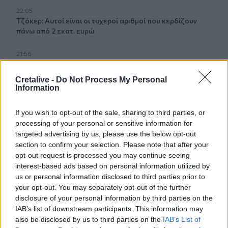
22:05
Τζόκερ: Αυτοί είναι οι τυχεροί αριθμοί που κερδίζουν
πάνω από 2 εκατ. ευρώ
21:56
Συρία: Βόμβα εξερράγη σε λεωφορείο κοντά στη
Δαμασκό – Τουλάχιστον 2 νεκροί και 13 τραυματίες
Cretalive -
Do Not Process My Personal
Information
21:43
Απίστευτο περιστατικό σε αγώνα μπέιζμπολ: Μπαστούνι
If you wish to opt-out of the sale, sharing to third parties, or
παίκτη εκτοξεύτηκε στις κερκίδες και τραυμάτισε θεατή
processing of your personal or sensitive information for
- Δείτε βίντεο
targeted advertising by us, please use the below opt-out
section to confirm your selection. Please note that after your
21:30
opt-out request is processed you may continue seeing
Γκουτέρες: Άμεσος τερματισμός των επιθέσεων κατά
interest-based ads based on personal information utilized by
αμάχων σε Ουκρανία και Ρωσία
us or personal information disclosed to third parties prior to
your opt-out. You may separately opt-out of the further
21:26
disclosure of your personal information by third parties on the
Αδιάκοπες οι ροές μεταναστών στην Κρήτη: Νέα
IAB’s list of downstream participants. This information may
«καραβιά» στον Τσούτσουρα - Ανάμεσά τους γυναίκες
also be disclosed by us to third parties on the
IAB’s List of
και μικρά παιδιά