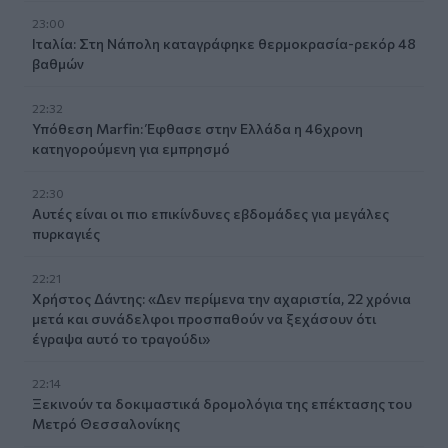
23:00
Ιταλία: Στη Νάπολη καταγράφηκε θερμοκρασία-ρεκόρ 48
βαθμών
22:32
Υπόθεση Marfin: Έφθασε στην Ελλάδα η 46χρονη
κατηγορούμενη για εμπρησμό
22:30
Αυτές είναι οι πιο επικίνδυνες εβδομάδες για μεγάλες
πυρκαγιές
22:21
Χρήστος Δάντης: «Δεν περίμενα την αχαριστία, 22 χρόνια
μετά και συνάδελφοι προσπαθούν να ξεχάσουν ότι
έγραψα αυτό το τραγούδι»
22:14
Ξεκινούν τα δοκιμαστικά δρομολόγια της επέκτασης του
Μετρό Θεσσαλονίκης