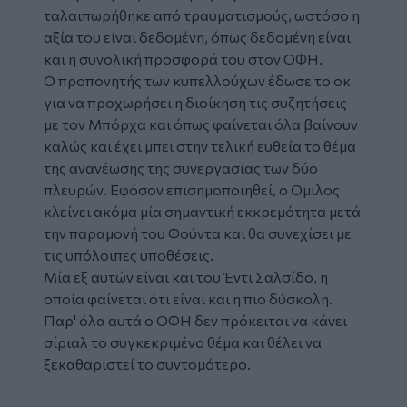
ταλαιπωρήθηκε από τραυματισμούς, ωστόσο η
αξία του είναι δεδομένη, όπως δεδομένη είναι
και η συνολική προσφορά του στον ΟΦΗ.
Ο προπονητής των κυπελλούχων έδωσε το οκ
για να προχωρήσει η διοίκηση τις συζητήσεις
με τον Μπόρχα και όπως φαίνεται όλα βαίνουν
καλώς και έχει μπει στην τελική ευθεία το θέμα
της ανανέωσης της συνεργασίας των δύο
πλευρών. Εφόσον επισημοποιηθεί, ο Ομιλος
κλείνει ακόμα μία σημαντική εκκρεμότητα μετά
την παραμονή του Φούντα και θα συνεχίσει με
τις υπόλοιπες υποθέσεις.
Μία εξ αυτών είναι και του Έντι Σαλσίδο, η
οποία φαίνεται ότι είναι και η πιο δύσκολη.
Παρ' όλα αυτά ο ΟΦΗ δεν πρόκειται να κάνει
σίριαλ το συγκεκριμένο θέμα και θέλει να
ξεκαθαριστεί το συντομότερο.