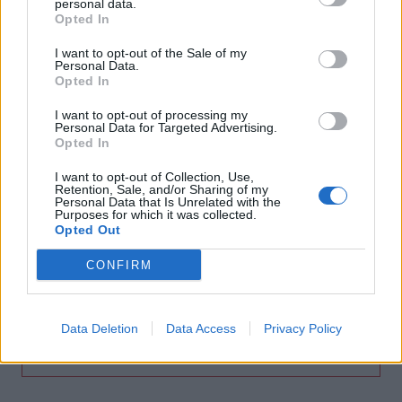
personal data.
μπαλκόνι
Opted In
08:12
I want to opt-out of the Sale of my
Η ΥΠΑ για τον εξοπλισμό αεροναυτιλίας στο νέο
Personal Data.
Opted In
αεροδρόμιο Καστελλίου
I want to opt-out of processing my
08:06
Personal Data for Targeted Advertising.
Σήμερα το τελευταίο αντίο στον Λάκη Χαλκιά
Opted In
I want to opt-out of Collection, Use,
08:00
Retention, Sale, and/or Sharing of my
Πλήθος κόσμου στην προβολή της ταινίας
Personal Data that Is Unrelated with the
Purposes for which it was collected.
«Καποδίστριας» στα Υακίνθεια 2026
Opted Out
07:54
CONFIRM
Σήμερα απολογείται ο 26χρονος Αφγανός για τη
δολοφονία της Βρετανίδας στην Κυψέλη
Data Deletion
Data Access
Privacy Policy
ΠΕΡΙΣΣΟΤΕΡΑ