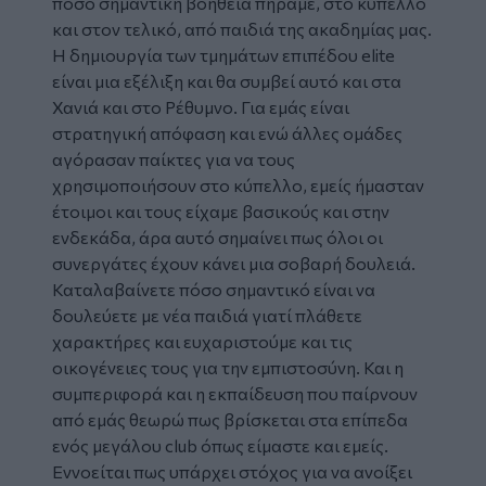
πόσο σημαντική βοήθεια πήραμε, στο κύπελλο
και στον τελικό, από παιδιά της ακαδημίας μας.
Η δημιουργία των τμημάτων επιπέδου elite
είναι μια εξέλιξη και θα συμβεί αυτό και στα
Χανιά και στο Ρέθυμνο. Για εμάς είναι
στρατηγική απόφαση και ενώ άλλες ομάδες
αγόρασαν παίκτες για να τους
χρησιμοποιήσουν στο κύπελλο, εμείς ήμασταν
έτοιμοι και τους είχαμε βασικούς και στην
ενδεκάδα, άρα αυτό σημαίνει πως όλοι οι
συνεργάτες έχουν κάνει μια σοβαρή δουλειά.
Καταλαβαίνετε πόσο σημαντικό είναι να
δουλεύετε με νέα παιδιά γιατί πλάθετε
χαρακτήρες και ευχαριστούμε και τις
οικογένειες τους για την εμπιστοσύνη. Και η
συμπεριφορά και η εκπαίδευση που παίρνουν
από εμάς θεωρώ πως βρίσκεται στα επίπεδα
ενός μεγάλου club όπως είμαστε και εμείς.
Εννοείται πως υπάρχει στόχος για να ανοίξει