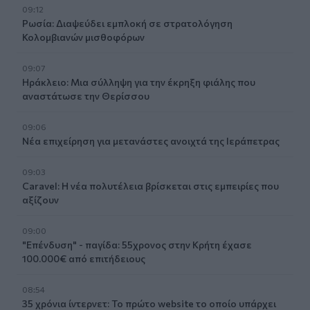
09:12
Ρωσία: Διαψεύδει εμπλοκή σε στρατολόγηση
Κολομβιανών μισθοφόρων
09:07
Ηράκλειο: Μια σύλληψη για την έκρηξη φιάλης που
αναστάτωσε την Θερίσσου
09:06
Νέα επιχείρηση για μετανάστες ανοιχτά της Ιεράπετρας
09:03
Caravel: Η νέα πολυτέλεια βρίσκεται στις εμπειρίες που
αξίζουν
09:00
"Επένδυση" - παγίδα: 55χρονος στην Κρήτη έχασε
100.000€ από επιτήδειους
08:54
35 χρόνια ίντερνετ: Το πρώτο website το οποίο υπάρχει