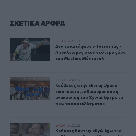
ΣΧΕΤΙΚA AΡΘΡΑ
Αποκλεισμός για τον Τσιτσιπά στον δεύτερο γύρο του 
SPORTS
21:08
Δεν τα κατάφερε ο Τσιτσιπάς - Απο
Δεν τα κατάφερε ο Τσιτσιπάς -
Αποκλεισμός στον δεύτερο γύρο
του Masters Μόντρεαλ
Κούβελος στην Εθνική Ομάδα κωπηλασίας: «Χαίρομαι πο
SPORTS
14:20
Κούβελος στην Εθνική Ομάδα κωπηλ
Κούβελος στην Εθνική Ομάδα
κωπηλασίας: «Χαίρομαι που η
ανακαίνιση του Σχινιά έφερε τα
πρώτα αποτελέσματα»
Χρήστος Κόντης: «Εγώ έχω την ευθύνη όταν δεν παίζου
SPORTS
22:22
Χρήστος Κόντης: «Εγώ έχω την ευθύ
Χρήστος Κόντης: «Εγώ έχω την