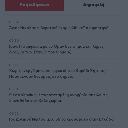
Ροή ειδήσεων
Δημοφιλή
09:54
Άγιος Νικόλαος: Αγροτικό "καρφώθηκε" σε φορτηγό
09:50
Ιράν: Η συμφωνία με το Ομάν δεν σημαίνει πλήρες
άνοιγμα των Στενών του Ορμούζ
09:44
Χωρίς ενεργό μέτωπο η φωτιά στο Καρύδι Σητείας -
Παραμένουν δυνάμεις στο σημείο
09:31
Θεσσαλονίκη: Η παρατεταμένη ανομβρία απειλεί τη
λιμνοθάλασσα Καλοχωρίου
09:22
Ιός Δυτικού Νείλου: Στα 65 τα κρούσματα στην Ελλάδα