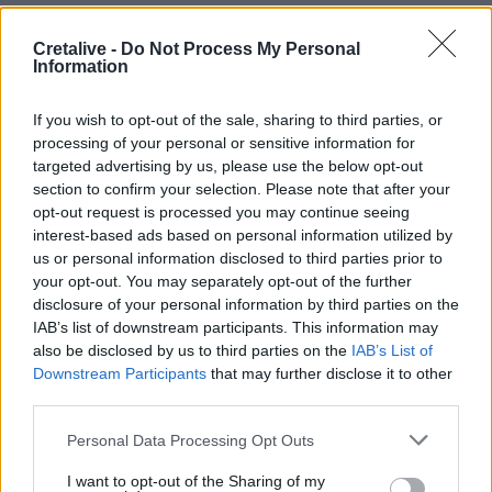
ακόμα
Cretalive -
Do Not Process My Personal
08:47
Information
Δήμος Βιάννου: Οι ώρες και οι μέρες λειτουργίας του
Γραφείου Δακοκτονίας
If you wish to opt-out of the sale, sharing to third parties, or
processing of your personal or sensitive information for
08:40
targeted advertising by us, please use the below opt-out
Νέα δομή φιλοξενίας μεταναστών: Τι προβλέπει η
section to confirm your selection. Please note that after your
απόφαση που δημοσιεύθηκε στην Εφημερίδα της
opt-out request is processed you may continue seeing
Κυβέρνησης
interest-based ads based on personal information utilized by
us or personal information disclosed to third parties prior to
08:33
your opt-out. You may separately opt-out of the further
Η Ρωσία έπληξε δύο πλοία κοντά στο ουκρανικό λιμάνι
disclosure of your personal information by third parties on the
της Οδησσού
IAB’s list of downstream participants. This information may
also be disclosed by us to third parties on the
IAB’s List of
08:25
Downstream Participants
that may further disclose it to other
Ο Σύλλογος Εργαζομένων Πρωτοβάθμιας Φροντίδας
third parties.
Υγείας Κρήτης αποχαιρετά τον Π. Μαματζάκη
Personal Data Processing Opt Outs
08:19
Ελούντα: Ηλικιωμένος απειλούσε να πηδήξει από
I want to opt-out of the Sharing of my