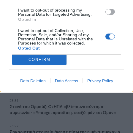
Βιολόγος: «Αυτό που προσελκύει τα κουνούπια δεν είναι
I want to opt-out of processing my
το γλυκό αίμα, αλλά οι χημικές ενώσεις που εκπέμπουμε»
Personal Data for Targeted Advertising.
Opted In
00:31
I want to opt-out of Collection, Use,
Σητεία: Πυρκαγιά στα Αχλάδια - Ολονύχτια μάχη με τις
Retention, Sale, and/or Sharing of my
φλόγες (Βίντεο)
Personal Data that Is Unrelated with the
Purposes for which it was collected.
Opted Out
23:55
Υπό έλεγχο η φωτιά σε ισόγειο κατάστημα στο Παλαιό
CONFIRM
Φάληρο - Εκκενώθηκε προληπτικά πολυκατοικία
23:38
Data Deletion
Data Access
Privacy Policy
Ενές Καντέρ: Ο Τούρκος πρώην σέντερ δηλώνει
υποψήφιος να παίξει στο... WNBA
23:31
Στενά του Ορμούζ: Οι ΗΠΑ «βλέπουν» σύντομα
συμφωνία - «Υπάρχει πρόοδος μεταξύ Ιράν και Ομάν»
23:27
Σοκαριστικά στοιχεία άφησε πίσω της η μέγα-πυρκαγιά