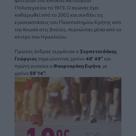
φοιτητών του Εθνικού Μετσόβιου
Πολυτεχνείου το 1973. Ο αγώνας έχει
καθιερωθεί από το 2002 και συνδέει τις
εγκαταστάσεις του Πανεπιστημίου Κρήτης από
την Κνωσό στις Βούτες, περνώντας μέσα από το
κέντρο του Ηρακλείου.
Πρώτος άνδρας τερμάτισε ο
Σερπετσιδάκης
Γεώργιος
σημειώνοντας χρόνο
48’ 49’’
και
πρώτη γυναίκα η
Φουρναράκη Ειρήνη
με
χρόνο
59’ 14’’.
Image