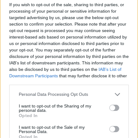
If you wish to opt-out of the sale, sharing to third parties, or
ΣΤΕΊΛΕ ΤΗΝ ΕΊΔΗΣΗ
processing of your personal or sensitive information for
targeted advertising by us, please use the below opt-out
section to confirm your selection. Please note that after your
opt-out request is processed you may continue seeing
interest-based ads based on personal information utilized by
Ροή ειδήσεων
Δημοφιλή
us or personal information disclosed to third parties prior to
your opt-out. You may separately opt-out of the further
disclosure of your personal information by third parties on the
03:16
IAB’s list of downstream participants. This information may
Οι ειδικοί εξηγούν: Το κλιματιστικό ρυθμίζει τη
also be disclosed by us to third parties on the
IAB’s List of
θερμοκρασία, ο ανεμιστήρας οροφής αλλάζει την
Downstream Participants
that may further disclose it to other
αίσθηση
third parties.
02:30
Personal Data Processing Opt Outs
Αυξάνονται οι ενδείξεις για ζωή στον Άρη
I want to opt-out of the Sharing of my
personal data.
01:30
Opted In
Ειδικός λέει ποια φυτά να βάλεις στο μπαλκόνι σου το
καλοκαίρι
I want to opt-out of the Sale of my
Personal Data.
Opted In
00:31