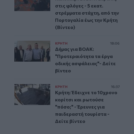
στις φλόγες - 5 εκατ.
στρέμματα στάχτη, από την
Πορτογαλία έως την Κρήτη
(Βίντεο)
ΚΡΗΤΗ
18:06
Δήμας για ΒΟΑΚ:
"Προτεραιότητα τα έργα
οδικής ασφάλειας"- Δείτε
βίντεο
ΚΡΗΤΗ
16:37
Κρήτη: Έδειχνε το 10χρονο
κορίτσι και ρωτούσε
"πόσο;" - Έρευνες για
παιδεραστή τουρίστα -
Δείτε βίντεο