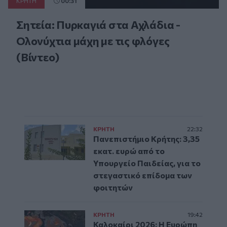
ΚΡΗΤΗ
00:31
Σητεία: Πυρκαγιά στα Αχλάδια -
Ολονύχτια μάχη με τις φλόγες
(Βίντεο)
ΚΡΗΤΗ
22:32
Πανεπιστήμιο Κρήτης: 3,35
εκατ. ευρώ από το
Υπουργείο Παιδείας, για το
στεγαστικό επίδομα των
φοιτητών
ΚΡΗΤΗ
19:42
Καλοκαίρι 2026: Η Ευρώπη