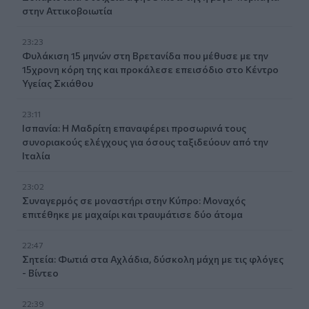
στην Αττικοβοιωτία
23:23
Φυλάκιση 15 μηνών στη Βρετανίδα που μέθυσε με την
15χρονη κόρη της και προκάλεσε επεισόδιο στο Κέντρο
Υγείας Σκιάθου
23:11
Ισπανία: Η Μαδρίτη επαναφέρει προσωρινά τους
συνοριακούς ελέγχους για όσους ταξιδεύουν από την
Ιταλία
23:02
Συναγερμός σε μοναστήρι στην Κύπρο: Μοναχός
επιτέθηκε με μαχαίρι και τραυμάτισε δύο άτομα
22:47
Σητεία: Φωτιά στα Αχλάδια, δύσκολη μάχη με τις φλόγες
- Βίντεο
22:39