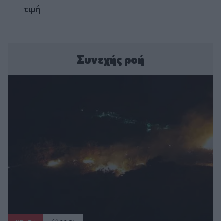
τιμή
Συνεχής ροή