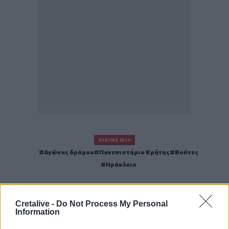
ΣΧΕΤΙΚΆ TAGS
Αγώνας δρόμου
Πανεπιστήμιο Κρήτης
Βούτες
Ηράκλειο
Cretalive -
Do Not Process My Personal
Information
Γίνε ο ρεπόρτερ του CRETALIVE