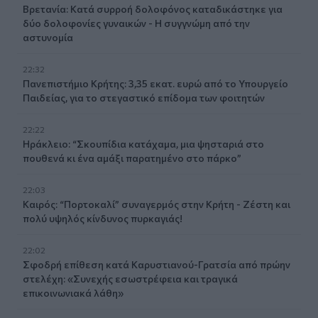
Βρετανία: Κατά συρροή δολοφόνος καταδικάστηκε για
δύο δολοφονίες γυναικών - Η συγγνώμη από την
αστυνομία
22:32
Πανεπιστήμιο Κρήτης: 3,35 εκατ. ευρώ από το Υπουργείο
Παιδείας, για το στεγαστικό επίδομα των φοιτητών
22:22
Ηράκλειο: “Σκουπίδια κατάχαμα, μια ψησταριά στο
πουθενά κι ένα αμάξι παρατημένο στο πάρκο”
22:03
Καιρός: “Πορτοκαλί” συναγερμός στην Κρήτη - Ζέστη και
πολύ υψηλός κίνδυνος πυρκαγιάς!
22:02
Σφοδρή επίθεση κατά Καρυστιανού-Γρατσία από πρώην
στελέχη: «Συνεχής εσωστρέφεια και τραγικά
επικοινωνιακά λάθη»