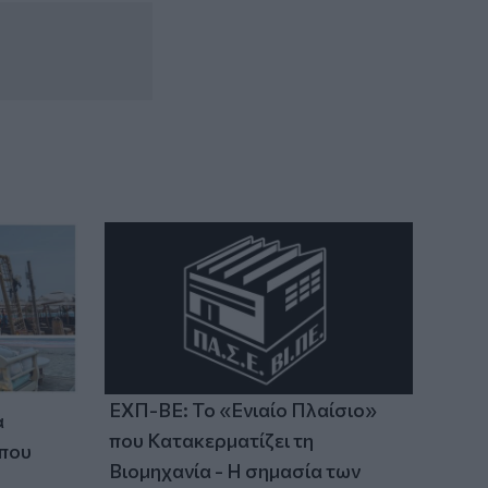
14:37
ΟΦΗ: Η τρίτη φανέλα για τη νέα σεζόν -
«Το πορτοκαλί που κουβαλά την
ιστορία μας»
14:34
Χαμός με τον Μπρούκλιν Μπέκαμ που
έβρασε ζυμαρικά με θαλασσινό νερό
(video)
ΕΧΠ-ΒΕ: Το «Ενιαίο Πλαίσιο»
α
που Κατακερματίζει τη
 που
Βιομηχανία - Η σημασία των