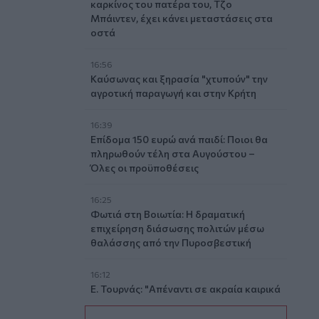
καρκίνος του πατέρα του, Τζο
Μπάιντεν, έχει κάνει μεταστάσεις στα
οστά
16:56
Καύσωνας και ξηρασία "χτυπούν" την
αγροτική παραγωγή και στην Κρήτη
16:39
Επίδομα 150 ευρώ ανά παιδί: Ποιοι θα
πληρωθούν τέλη στα Αυγούστου –
Όλες οι προϋποθέσεις
16:25
Φωτιά στη Βοιωτία: Η δραματική
επιχείρηση διάσωσης πολιτών μέσω
θαλάσσης από την Πυροσβεστική
16:12
Ε. Τουρνάς: "Απέναντι σε ακραία καιρικά
φαινόμενα δεν υπάρχουν περιθώρια
εφησυχασμού"