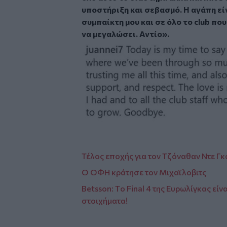
υποστήριξη και σεβασμό. Η αγάπη εί
συμπαίκτη μου και σε όλο το club 
να μεγαλώσει. Αντίο».
Image
Τέλος εποχής για τον Τζόναθαν Ντε Γκ
Ο ΟΦΗ κράτησε τον Μιχαϊλοβιτς
Betsson: Τo Final 4 της Ευρωλίγκας εί
στοιχήματα!