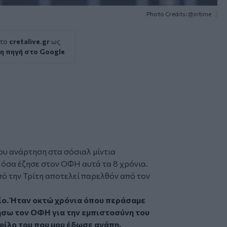
Photo Credits: @intime
 το
cretalive.gr
ως
η πηγή στο Google
ου ανάρτηση στα σόσιαλ μίντια
 όσα έζησε στον ΟΦΗ αυτά τα 8 χρόνια.
πό την Τρίτη αποτελεί παρελθόν από τον
τίο. Ήταν οκτώ χρόνια όπου περάσαμε
ήσω τον ΟΦΗ για την εμπιστοσύνη του
 φίλο του που μου έδωσε αγάπη,