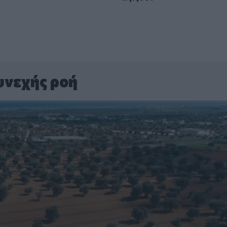
υνεχής ροή