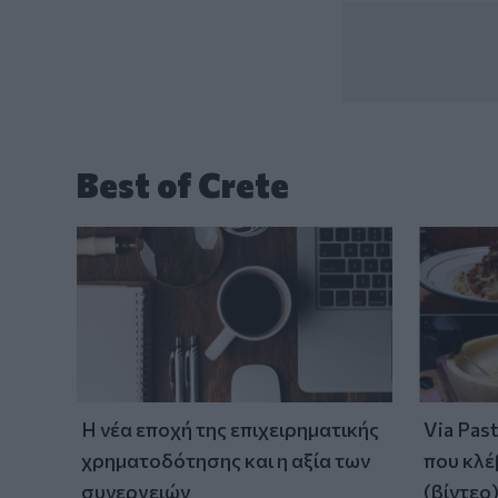
Best of Crete
Η νέα εποχή της επιχειρηματικής
Via Pas
χρηματοδότησης και η αξία των
που κλέ
συνεργειών
(βίντεο