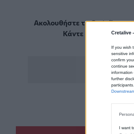
Ακολουθήστε το Cretalive στ
Κάντε εγγραφή στο 
Cretalive 
If you wish 
sensitive in
confirm you
continue se
information 
further disc
participants
Downstream 
ΣΧΕΤ
Χουάν Νέ
Persona
I want t