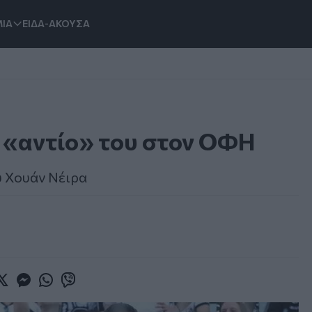
ΙΑ
ΕΙΔΑ-ΑΚΟΥΣΑ
ο «αντίο» του στον ΟΦΗ
υ Χουάν Νέιρα
book
witter
Messenger
Whatsapp
Viber