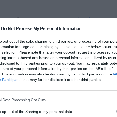
ο
Google News
και στο
Facebook
κανάλι μας στο
YouTube
-
Do Not Process My Personal Information
to opt-out of the sale, sharing to third parties, or processing of your per
formation for targeted advertising by us, please use the below opt-out s
r selection. Please note that after your opt-out request is processed y
eing interest-based ads based on personal information utilized by us or
disclosed to third parties prior to your opt-out. You may separately opt-
losure of your personal information by third parties on the IAB’s list of
. This information may also be disclosed by us to third parties on the
IA
Participants
that may further disclose it to other third parties.
ΙΚΆ TAGS
ιρα
Νέιρα
ΟΦΗ
l Data Processing Opt Outs
o opt-out of the Sharing of my personal data.