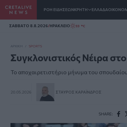
ΡΟΗ ΕΙΔΗΣΕΩΝ
ΚΡΗΤΗ
ΕΛΛΑΔΑ
ΟΙΚΟΝΟΜ
Homepage
ΣAΒΒΑΤΟ 8.8.2026
/
ΗΡΑΚΛΕΙΟ
33 °C
ΑΡΧΙΚΗ
/
SPORTS
Συγκλονιστικός Νέιρα στ
Το αποχαιρετιστήριο μήνυμα του σπουδαίο
20.05.2026
ΣΤΑΎΡΟΣ ΚΑΡΑΪ́ΝΔΡΟΣ
SHARE:
Face
T