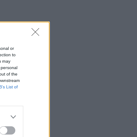
τζίρος – Αυξημένες οι πιέσεις από το
ηλεκτρονικό εμπόριο
15:29
Συναγερμός για άνδρα περιπατητή που
ζήτησε τις πρώτες βοήθειες κοντά στο
φαράγγι του Τράφουλα
sonal or
ection to
15:26
ou may
Στέφανος Τσιτσιπάς: Διακοπές στην
 personal
Ελβετία με τη νέα του σύντροφο
out of the
(photos)
 downstream
B’s List of
15:21
Λιονέλ Μέσι: Πέθανε ο πατέρας του
15:17
Ιός Δυτικού Νείλου: Έως τον Οκτώβριο η
έξαρση των κρουσμάτων - Τα
συμπτώματα που δεν πρέπει να
αγνοήσουμε