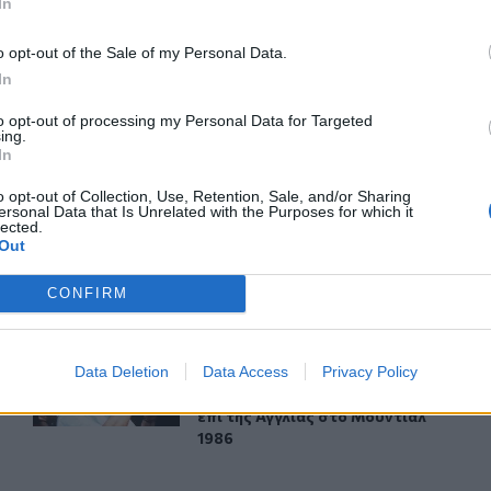
In
ερ του CRETALIVE
o opt-out of the Sale of my Personal Data.
ΤΗΝ ΕΊΔΗΣΗ
In
to opt-out of processing my Personal Data for Targeted
ing.
In
o opt-out of Collection, Use, Retention, Sale, and/or Sharing
ersonal Data that Is Unrelated with the Purposes for which it
lected.
ΟΦΗ: Η τρίτη φανέλα για τη νέα σεζόν - «Το πορτοκαλί 
SPORTS
14:37
Out
του
ΟΦΗ: Η τρίτη φανέλα για τη νέα σεζ
ΟΦΗ: Η τρίτη φανέλα για τη νέα
σεζόν - «Το πορτοκαλί που
κουβαλά την ιστορία μας»
CONFIRM
ης και κοκαΐνης
Δημοπρατείται η μπάλα των ιστορικών γκολ του Μαραντ
SPORTS
21:11
Data Deletion
Data Access
Privacy Policy
ς επιπτώσεις ηρωίνης και κοκαΐνης
Δημοπρατείται η μπάλα των ιστορικ
Δημοπρατείται η μπάλα των
ιστορικών γκολ του Μαραντόνα
επί της Αγγλίας στο Μουντιάλ
1986