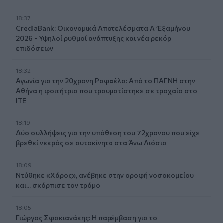
18:37
CrediaBank: Οικονομικά Αποτελέσματα A ’Εξαμήνου
2026 - Υψηλοί ρυθμοί ανάπτυξης και νέα ρεκόρ
επιδόσεων
18:32
Αγωνία για την 20χρονη Ραφαέλα: Από το ΠΑΓΝΗ στην
Αθήνα η φοιτήτρια που τραυματίστηκε σε τροχαίο στο
ΙΤΕ
18:19
Δύο συλλήψεις για την υπόθεση του 72χρονου που είχε
βρεθεί νεκρός σε αυτοκίνητο στα Άνω Λιόσια
18:09
Ντύθηκε «Χάρος», ανέβηκε στην οροφή νοσοκομείου
και... σκόρπισε τον τρόμο
18:05
Γιώργος Σφακιανάκης: Η παρέμβαση για το