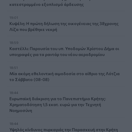
κατεστραμμένο εξοπλισμό άρδευσης
19:01
Κυψέλη: Η πρώτη δήλωση της οικογένειας της 38χρονης
Λίζα που βρέθηκε νεκρή
18:59
Καστέλλι: Παρουσία του υπ. Υποδομών Χρίστου Δήμα οι
υπογραφές για τα ραντάρ του νέου αεροδρομίου
18:51
Μία ακόμη εθελοντική αιμοδοσία στο αίθριο της Λότζια
το Σάββατο (08-08)
18:44
Ευρωπαϊκή διάκριση για το Πανεπιστήμιο Κρήτης:
Χρηματοδότηση 1,5 εκατ. ευρώ για την Τεχνητή
Νοημοσύνη
18:44
Υψηλός κίνδυνος πυρκαγιάς την Παρασκευή στην Κρήτη