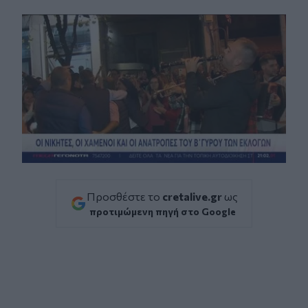
Facebook
Twitter
Messenger
Whatsapp
Viber
Προσθέστε το
cretalive.gr
ως
προτιμώμενη πηγή στο Google