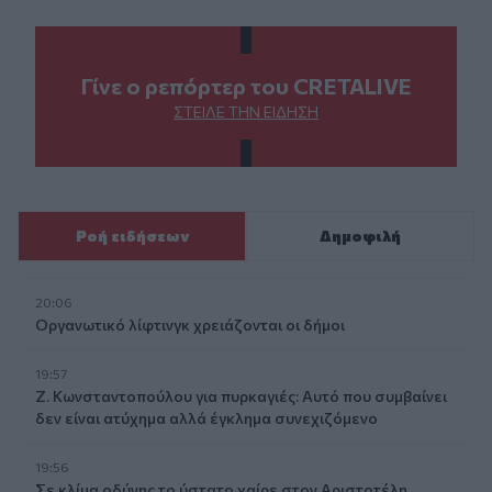
Γίνε ο ρεπόρτερ του CRETALIVE
ΣΤΕΊΛΕ ΤΗΝ ΕΊΔΗΣΗ
Ροή ειδήσεων
Δημοφιλή
20:06
Οργανωτικό λίφτινγκ χρειάζονται οι δήμοι
19:57
Ζ. Κωνσταντοπούλου για πυρκαγιές: Αυτό που συμβαίνει
δεν είναι ατύχημα αλλά έγκλημα συνεχιζόμενο
19:56
Σε κλίμα οδύνης το ύστατο χαίρε στον Αριστοτέλη