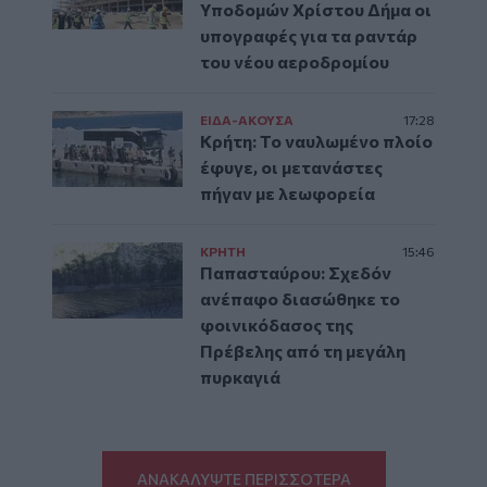
Υποδομών Χρίστου Δήμα οι
υπογραφές για τα ραντάρ
του νέου αεροδρομίου
ΕΙΔΑ-ΑΚΟΥΣΑ
17:28
Κρήτη: Το ναυλωμένο πλοίο
έφυγε, οι μετανάστες
πήγαν με λεωφορεία
ΚΡΗΤΗ
15:46
Παπασταύρου: Σχεδόν
ανέπαφο διασώθηκε το
φοινικόδασος της
Πρέβελης από τη μεγάλη
πυρκαγιά
ΑΝΑΚΑΛΥΨΤΕ ΠΕΡΙΣΣΟΤΕΡΑ