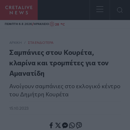
Homepage
/
28 °C
ΠΕΜΠΤΗ 6.8.2026
ΗΡΑΚΛΕΙΟ
ΑΡΧΙΚΗ
/
ΣΤΑ ΕΝΔΌΤΕΡΑ
Σαμπάνιες στου Κουρέτα,
κλαρίνα και τρομπέτες για τον
Αμανατίδη
Ανοίγουν σαμπάνιες στο εκλογικό κέντρο
του Δημήτρη Κουρέτα
15.10.2023