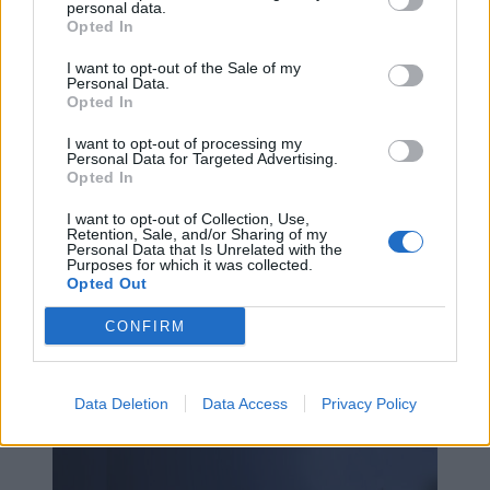
Ιούλιο με 2 εκατομμύρια επιβάτες
personal data.
Opted In
I want to opt-out of the Sale of my
Personal Data.
Opted In
I want to opt-out of processing my
Personal Data for Targeted Advertising.
Opted In
I want to opt-out of Collection, Use,
Retention, Sale, and/or Sharing of my
Personal Data that Is Unrelated with the
Purposes for which it was collected.
Opted Out
Νέο MG HS Hybrid+: Το οικογενειακό SUV
των 224 ίππων έφτασε στην Κρήτη - Δείτε
CONFIRM
τιμή
Data Deletion
Data Access
Privacy Policy