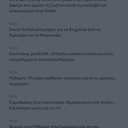
Δαμίγο που έχασε τη ζωή του κατά τη συντριβή των
ελικοπτέρων στην Ψάθα
19:42
Χανιά: Εκδήλωση μνήμης για τα 81 χρόνια από τη
Χιροσίμα και το Ναγκασάκι
19:33
Σενετάκης για ΒΟΑΚ: «Η Κρήτη αποκτά επιτέλους έναν
υπερσύγχρονο αυτοκινητόδρομο»
19:23
Ρέθυμνο: 19 κτίρια κρίθηκαν «κόκκινα» μετά τις φονικές
πυρκαγιές
19:16
Σαμοθράκη: Στο νοσοκομείο 15χρονη μετά από πτώση –
Ειδοποίησε μόνη της το 112
19:14
Φωτιές στο Ρέθυμνο: Αποζημιώσεις και για τον