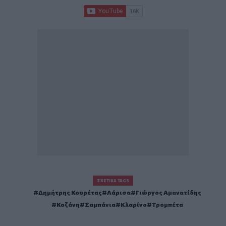
ΣΧΕΤΙΚΆ TAGS
Δημήτρης Κουρέτας
Λάρισα
Γιώργος Αμανατίδης
Κοζάνη
Σαμπάνια
Κλαρίνο
Τρομπέτα