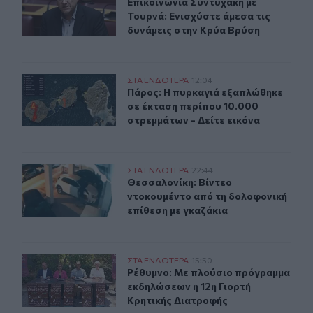
Επικοινωνία Συντυχάκη με Τουρνά: 
Επικοινωνία Συντυχάκη με
Τουρνά: Ενισχύστε άμεσα τις
δυνάμεις στην Κρύα Βρύση
Πάρος: Η πυρκαγιά εξαπλώθηκε σε έκταση περίπου 10.0
ΣΤΑ ΕΝΔΟΤΕΡΑ
12:04
Πάρος: Η πυρκαγιά εξαπλώθηκε σε έ
Πάρος: Η πυρκαγιά εξαπλώθηκε
σε έκταση περίπου 10.000
στρεμμάτων - Δείτε εικόνα
Θεσσαλονίκη: Βίντεο ντοκουμέντο από τη δολοφονική ε
ΣΤΑ ΕΝΔΟΤΕΡΑ
22:44
Θεσσαλονίκη: Βίντεο ντοκουμέντο 
Θεσσαλονίκη: Βίντεο
ντοκουμέντο από τη δολοφονική
επίθεση με γκαζάκια
Ρέθυμνο: Με πλούσιο πρόγραμμα εκδηλώσεων η 12η Γιο
ΣΤΑ ΕΝΔΟΤΕΡΑ
15:50
Ρέθυμνο: Με πλούσιο πρόγραμμα εκ
Ρέθυμνο: Με πλούσιο πρόγραμμα
εκδηλώσεων η 12η Γιορτή
Κρητικής Διατροφής