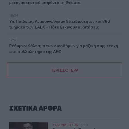
μεταναστευτικό με φόντο τη Θέουτα
18:04
Υπ. Παιδείας: Ανακοινώθηκαν 95 ειδικότητες και 860
τμήματα των ΣΑΕΚ – Πότε ξεκινούν οι αιτήσεις
17:56
Ρέθυμνο: Κάλεσμα των οικοδόμων για μαζική συμμετοχή
στο συλλαλητήριο της ΔΕΘ
ΠΕΡΙΣΣΟΤΕΡΑ
ΣΧΕΤΙΚA AΡΘΡΑ
Επικοινωνία Συντυχάκη με Τουρνά: Ενισχύστε άμεσα τις
ΣΤΑ ΕΝΔΟΤΕΡΑ
18:50