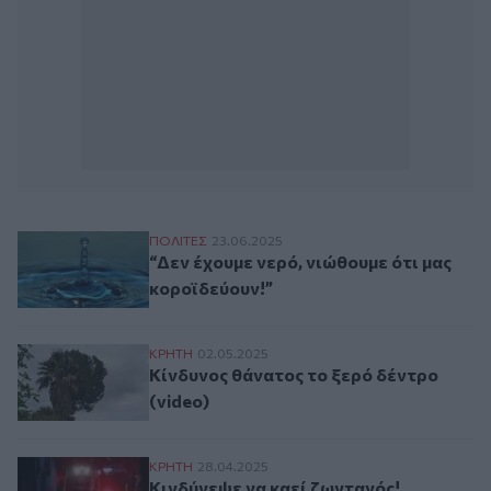
“Δεν έχουμε νερό, νιώθουμε ότι μας κοροϊ
ΠΟΛΙΤΕΣ
23.06.2025
“Δεν έχουμε νερό, νιώθουμε ότι μας
κοροϊδεύουν!”
Κίνδυνος θάνατος το ξερό δέντρο (video)
ΚΡΗΤΗ
02.05.2025
Κίνδυνος θάνατος το ξερό δέντρο
(video)
Κινδύνεψε να καεί ζωντανός! Συνελήφθη 
ΚΡΗΤΗ
28.04.2025
Κινδύνεψε να καεί ζωντανός!