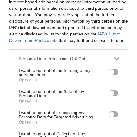
interest-based ads based on personal information utilized by
12:32
us or personal information disclosed to third parties prior to
Το Μουσείο Μόδας στο Μπαθ έλαβε 7,2 εκ. λίρες για τη
your opt-out. You may separately opt-out of the further
μεταφορά σε ιστορικό κτίριο
disclosure of your personal information by third parties on the
IAB’s list of downstream participants. This information may
12:31
also be disclosed by us to third parties on the
IAB’s List of
Φεστιβάλ Κρήτης: Μάγεψε η μουσικοχορευτική
Downstream Participants
that may further disclose it to other
παράσταση "Donna Nobis Pace - Echoes of Hope"» -
third parties.
Κατάμεστο το "Μάνος Χατζιδάκις"
Personal Data Processing Opt Outs
12:30
Ο Ντ. Τραμπ αρνείται ότι αντιμετωπίζει έλλειψη
I want to opt-out of the Sharing of my
personal data.
πυρομαχικών
Opted In
12:23
I want to opt-out of the Sale of my
Οι φίλοι της ΑΕΚ κάνουν … ανάρπαστα τα εισιτήρια του
Personal Data.
Opted In
Super Cup με τον ΟΦΗ!
I want to opt-out of processing my
12:22
Personal Data for Targeted Advertising.
ΥΠΠΟ: Αυτοψία της Λ. Μενδώνη στα Αιγόσθενα για τις
Opted In
επιπτώσεις της πυρκαγιάς
I want to opt-out of Collection, Use,