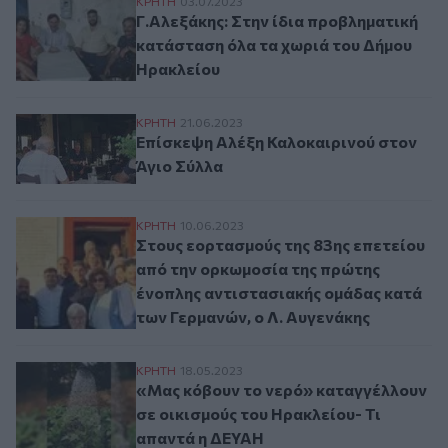
Γ.Αλεξάκης: Στην ίδια προβληματική κατ
ΚΡΗΤΗ
03.07.2023
Γ.Αλεξάκης: Στην ίδια προβληματική
κατάσταση όλα τα χωριά του Δήμου
Ηρακλείου
Επίσκεψη Αλέξη Καλοκαιρινού στον Άγιο 
ΚΡΗΤΗ
21.06.2023
Επίσκεψη Αλέξη Καλοκαιρινού στον
Άγιο Σύλλα
Στους εορτασμούς της 83ης επετείου από
ΚΡΗΤΗ
10.06.2023
Στους εορτασμούς της 83ης επετείου
από την ορκωμοσία της πρώτης
ένοπλης αντιστασιακής ομάδας κατά
των Γερμανών, ο Λ. Αυγενάκης
«Μας κόβουν το νερό» καταγγέλλουν σε ο
ΚΡΗΤΗ
18.05.2023
«Μας κόβουν το νερό» καταγγέλλουν
σε οικισμούς του Ηρακλείου- Τι
απαντά η ΔΕΥΑΗ