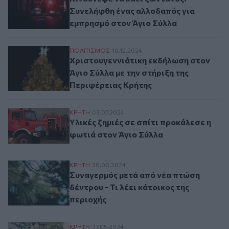
Συνελήφθη ένας αλλοδαπός για
εμπρησμό στον Άγιο Σύλλα
Χριστουγεννιάτικη εκδήλωση στον Άγιο Σύ
ΠΟΛΙΤΙΣΜΟΣ
10.12.2024
Χριστουγεννιάτικη εκδήλωση στον
Άγιο Σύλλα με την στήριξη της
Περιφέρειας Κρήτης
Υλικές ζημιές σε σπίτι προκάλεσε η φωτιά
ΚΡΗΤΗ
03.07.2024
Υλικές ζημιές σε σπίτι προκάλεσε η
φωτιά στον Άγιο Σύλλα
Συναγερμός μετά από νέα πτώση δέντρου -
ΚΡΗΤΗ
20.06.2024
Συναγερμός μετά από νέα πτώση
δέντρου - Τι λέει κάτοικος της
περιοχής
Περιοδεία και σύσκεψη του Γιώργου Στεφ
ΚΡΗΤΗ
27.05.2024