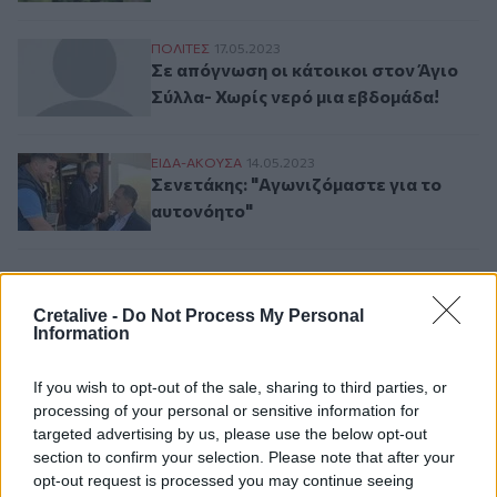
Σε απόγνωση οι κάτοικοι στον Άγιο Σύλλα
ΠΟΛΙΤΕΣ
17.05.2023
Σε απόγνωση οι κάτοικοι στον Άγιο
Σύλλα- Χωρίς νερό μια εβδομάδα!
Σενετάκης: "Αγωνιζόμαστε για το αυτονόη
ΕΙΔΑ-ΑΚΟΥΣΑ
14.05.2023
Σενετάκης: "Αγωνιζόμαστε για το
αυτονόητο"
Σελιδοποίηση
Current page
1
Cretalive -
Do Not Process My Personal
Προηγούμενη σελίδα
Next page
Information
If you wish to opt-out of the sale, sharing to third parties, or
processing of your personal or sensitive information for
targeted advertising by us, please use the below opt-out
Ροή ειδήσεων
Δημοφιλή
section to confirm your selection. Please note that after your
opt-out request is processed you may continue seeing