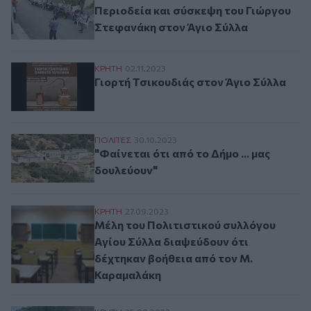
Περιοδεία και σύσκεψη του Γιώργου
Στεφανάκη στον Άγιο Σύλλα
Γιορτή Τσικουδιάς στον Άγιο Σύλλα
ΚΡΗΤΗ
02.11.2023
Γιορτή Τσικουδιάς στον Άγιο Σύλλα
"Φαίνεται ότι από το Δήμο ... μας δουλεύο
ΠΟΛΙΤΕΣ
30.10.2023
"Φαίνεται ότι από το Δήμο ... μας
δουλεύουν"
Μέλη του Πολιτιστικού συλλόγου Αγίου Σ
ΚΡΗΤΗ
27.09.2023
Μέλη του Πολιτιστικού συλλόγου
Αγίου Σύλλα διαψεύδουν ότι
δέχτηκαν βοήθεια από τον Μ.
Καραμαλάκη