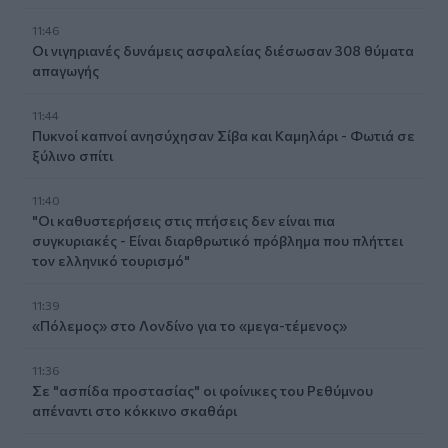
11:46
Οι νιγηριανές δυνάμεις ασφαλείας διέσωσαν 308 θύματα
απαγωγής
11:44
Πυκνοί καπνοί ανησύχησαν Σίβα και Καμηλάρι - Φωτιά σε
ξύλινο σπίτι
11:40
"Οι καθυστερήσεις στις πτήσεις δεν είναι πια
συγκυριακές - Είναι διαρθρωτικό πρόβλημα που πλήττει
τον ελληνικό τουρισμό"
11:39
«Πόλεμος» στο Λονδίνο για το «μεγα-τέμενος»
11:36
Σε "ασπίδα προστασίας" οι φοίνικες του Ρεθύμνου
απέναντι στο κόκκινο σκαθάρι