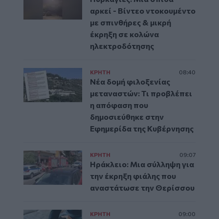
αρκεί - Βίντεο ντοκουμέντο
με σπινθήρες & μικρή
έκρηξη σε κολώνα
ηλεκτροδότησης
ΚΡΗΤΗ
08:40
Νέα δομή φιλοξενίας
μεταναστών: Τι προβλέπει
η απόφαση που
δημοσιεύθηκε στην
Εφημερίδα της Κυβέρνησης
ΚΡΗΤΗ
09:07
Ηράκλειο: Μια σύλληψη για
την έκρηξη φιάλης που
αναστάτωσε την Θερίσσου
ΚΡΗΤΗ
09:00