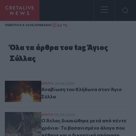
Homepage
/
32 °C
ΠΕΜΠΤΗ 6.8.2026
ΗΡΑΚΛΕΙΟ
Όλα τα άρθρα του tag Άγιος
Σύλλας
Αναβίωση του Κλήδωνα στον Άγιο Σύλλα
ΚΡΗΤΗ
24.06.2026
Αναβίωση του Κλήδωνα στον Άγιο
Σύλλα
Ο Άτλας δικαιώθηκε μετά από πέντε χρόν
ΚΡΗΤΗ
05.06.2026
Ο Άτλας δικαιώθηκε μετά από πέντε
χρόνια- Το βασανισμένο άλογο που
πέθανε και η δικαστική απόφαση