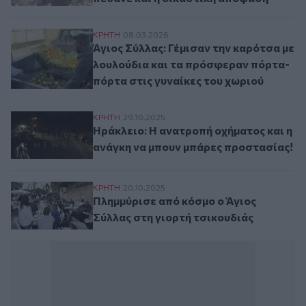
Άγιος Σύλλας: Γέμισαν την καρότσα με λο
ΚΡΗΤΗ
08.03.2026
Άγιος Σύλλας: Γέμισαν την καρότσα με
λουλούδια και τα πρόσφεραν πόρτα-
πόρτα στις γυναίκες του χωριού
Ηράκλειο: Η ανατροπή οχήματος και η αν
ΚΡΗΤΗ
29.10.2025
Ηράκλειο: Η ανατροπή οχήματος και η
ανάγκη να μπουν μπάρες προστασίας!
Πλημμύρισε από κόσμο ο Άγιος Σύλλας στ
ΚΡΗΤΗ
20.10.2025
Πλημμύρισε από κόσμο ο Άγιος
Σύλλας στη γιορτή τσικουδιάς