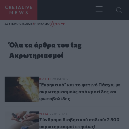
Homepage
/
30 °C
ΔΕΥΤΕΡΑ 10.8.2026
ΗΡΑΚΛΕΙΟ
Όλα τα άρθρα του tag
Ακρωτηριασμοί
"Εκρηκτικό" και το φετινό Πάσχα, με ακ
ΚΡΗΤΗ
20.04.2025
"Εκρηκτικό" και το φετινό Πάσχα, με
ακρωτηριασμούς από κροτίδες και
φωτοβολίδες
Σύνδρομο διαβητικού ποδιού: 2.500 ακρω
ΥΓΕΙΑ
27.01.2023
Σύνδρομο διαβητικού ποδιού: 2.500
ακρωτηριασμοί ετησίως!