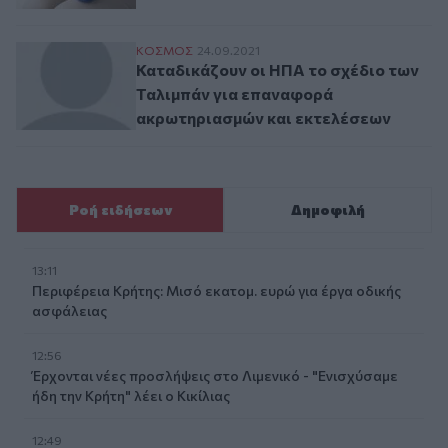
Καταδικάζουν οι ΗΠΑ το σχέδιο των Ταλ
ΚΟΣΜΟΣ
24.09.2021
Καταδικάζουν οι ΗΠΑ το σχέδιο των
Ταλιμπάν για επαναφορά
ακρωτηριασμών και εκτελέσεων
Ροή ειδήσεων
Δημοφιλή
13:11
Περιφέρεια Κρήτης: Μισό εκατομ. ευρώ για έργα οδικής
ασφάλειας
12:56
Έρχονται νέες προσλήψεις στο Λιμενικό - "Ενισχύσαμε
ήδη την Κρήτη" λέει ο Κικίλιας
12:49