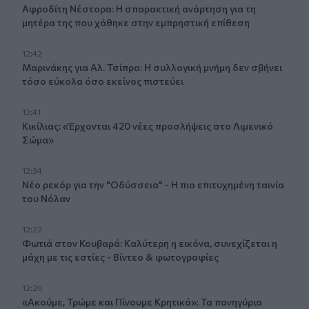
Αφροδίτη Νέστορα: Η σπαρακτική ανάρτηση για τη
μητέρα της που χάθηκε στην εμπρηστική επίθεση
12:42
Μαρινάκης για Αλ. Τσίπρα: Η συλλογική μνήμη δεν σβήνει
τόσο εύκολα όσο εκείνος πιστεύει
12:41
Κικίλιας: «Έρχονται 420 νέες προσλήψεις στο Λιμενικό
Σώμα»
12:34
Νέο ρεκόρ για την "Οδύσσεια" - Η πιο επιτυχημένη ταινία
του Νόλαν
12:22
Φωτιά στον Κουβαρά: Καλύτερη η εικόνα, συνεχίζεται η
μάχη με τις εστίες - Βίντεο & φωτογραφίες
12:20
«Ακούμε, Τρώμε και Πίνουμε Κρητικά»: Τα πανηγύρια