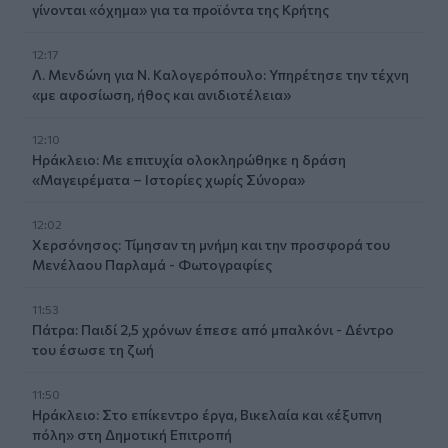
γίνονται «όχημα» για τα προϊόντα της Κρήτης
12:17
Λ. Μενδώνη για Ν. Καλογερόπουλο: Υπηρέτησε την τέχνη
«με αφοσίωση, ήθος και ανιδιοτέλεια»
12:10
Ηράκλειο: Με επιτυχία ολοκληρώθηκε η δράση
«Μαγειρέματα – Ιστορίες χωρίς Σύνορα»
12:02
Χερσόνησος: Τίμησαν τη μνήμη και την προσφορά του
Μενέλαου Παρλαμά - Φωτογραφίες
11:53
Πάτρα: Παιδί 2,5 χρόνων έπεσε από μπαλκόνι - Δέντρο
του έσωσε τη ζωή
11:50
Ηράκλειο: Στο επίκεντρο έργα, Βικελαία και «έξυπνη
πόλη» στη Δημοτική Επιτροπή