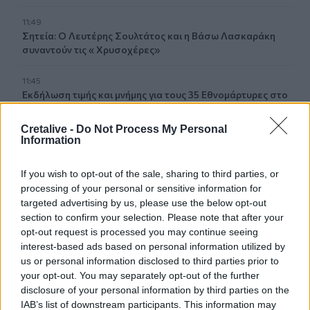
11:49
Σητεία: Ο Λευτέρης Σουλτάτος και η Βάσω Λασκαράκη
συναντούν τις « Χρυσοχέρες»
11:45
Εκδήλωση τιμής και μνήμης για τους 35 Εθνομάρτυρες στο
Σάρχο
Cretalive -
Do Not Process My Personal
11:42
Information
Forbes: Οι καλύτεροι προορισμοί για συνταξιοδότηση
στο εξωτερικό το 2026 - Τι γράφει για την Ελλάδα
If you wish to opt-out of the sale, sharing to third parties, or
processing of your personal or sensitive information for
11:34
targeted advertising by us, please use the below opt-out
Χανιά: Η παράδοση ζωντανεύει στους δρόμους των
section to confirm your selection. Please note that after your
Χανίων
opt-out request is processed you may continue seeing
interest-based ads based on personal information utilized by
11:30
us or personal information disclosed to third parties prior to
Μήλος: 33χρονος τουρίστας... εγκλωβίστηκε σε βράχο 20
your opt-out. You may separately opt-out of the further
μέτρων και τον διέσωσε το Λιμενικό τα ξημερώματα
disclosure of your personal information by third parties on the
IAB’s list of downstream participants. This information may