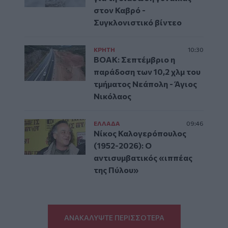
στον Καβρό -
Συγκλονιστικό βίντεο
ΚΡΗΤΗ
10:30
ΒΟΑΚ: Σεπτέμβριο η
παράδοση των 10,2 χλμ του
τμήματος Νεάπολη - Άγιος
Νικόλαος
ΕΛΛAΔΑ
09:46
Νίκος Καλογερόπουλος
(1952-2026): O
αντισυμβατικός «ιππέας
της Πύλου»
ΑΝΑΚΑΛΥΨΤΕ ΠΕΡΙΣΣΟΤΕΡΑ