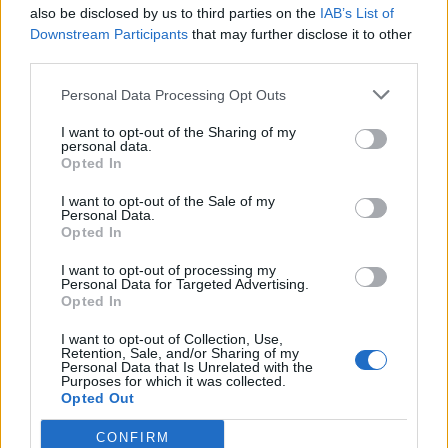
11:28
also be disclosed by us to third parties on the
IAB’s List of
«Η δίκη του Μάνου Χατζιδάκι» στα Χανιά
Downstream Participants
that may further disclose it to other
third parties.
11:22
Χανιά: Μάχη με τα κύματα για τη διάσωση γυναίκας στον
Personal Data Processing Opt Outs
Καβρό - Συγκλονιστικό βίντεο
I want to opt-out of the Sharing of my
personal data.
Opted In
ΠΕΡΙΣΣΟΤΕΡΑ
I want to opt-out of the Sale of my
Personal Data.
Opted In
I want to opt-out of processing my
Personal Data for Targeted Advertising.
Opted In
I want to opt-out of Collection, Use,
Retention, Sale, and/or Sharing of my
Personal Data that Is Unrelated with the
Purposes for which it was collected.
Opted Out
CONFIRM