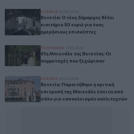
Βενετία: Ο νέος δήμαρχος θέλει εισιτήριο
ΚΟΣΜΟΣ
20.06.2026
Βενετία: Ο νέος δήμαρχος θέλει
εισιτήριο 50 ευρώ για τους
ημερήσιους επισκέπτες
61η Μπιενάλε της Βενετίας: Οι συμμετοχέ
ΠΟΛΙΤΙΣΜΟΣ
17.05.2026
61η Μπιενάλε της Βενετίας: Οι
συμμετοχές που ξεχώρισαν
Βενετία: Παραιτήθηκε η κριτική επιτροπή
ΚΟΣΜΟΣ
30.04.2026
Βενετία: Παραιτήθηκε η κριτική
επιτροπή της Μπιενάλε έπειτα από
σάλο για «αποκλεισμό» καλλιτεχνών