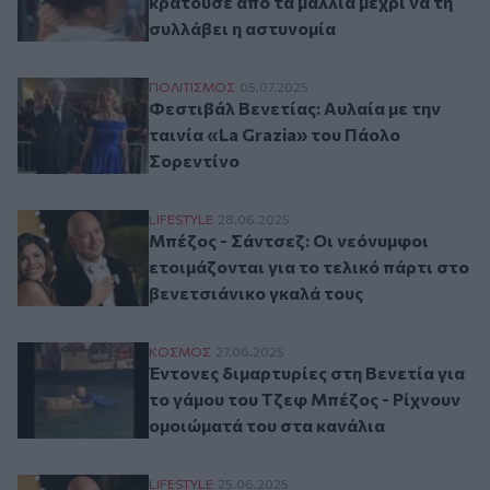
κρατούσε από τα μαλλιά μέχρι να τη
συλλάβει η αστυνομία
Φεστιβάλ Βενετίας: Αυλαία με την ταινία 
ΠΟΛΙΤΙΣΜΟΣ
05.07.2025
Φεστιβάλ Βενετίας: Αυλαία με την
ταινία «La Grazia» του Πάολο
Σορεντίνο
Μπέζος - Σάντσεζ: Οι νεόνυμφοι ετοιμάζον
LIFESTYLE
28.06.2025
Μπέζος - Σάντσεζ: Οι νεόνυμφοι
ετοιμάζονται για το τελικό πάρτι στο
βενετσιάνικο γκαλά τους
Έντονες διμαρτυρίες στη Βενετία για το 
ΚΟΣΜΟΣ
27.06.2025
Έντονες διμαρτυρίες στη Βενετία για
το γάμου του Τζεφ Μπέζος - Ρίχνουν
ομοιώματά του στα κανάλια
Τζεφ Μπέζος - Λόρεν Σάντσεζ: Όλα έτοιμα
LIFESTYLE
25.06.2025