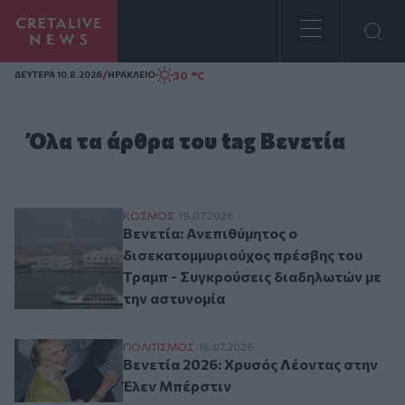
Homepage
/
30 °C
ΔΕΥΤΕΡΑ 10.8.2026
ΗΡΑΚΛΕΙΟ
Όλα τα άρθρα του tag Βενετία
Βενετία: Ανεπιθύμητος ο δισεκατομμυριο
ΚΟΣΜΟΣ
19.07.2026
Βενετία: Ανεπιθύμητος ο
δισεκατομμυριούχος πρέσβης του
Τραμπ - Συγκρούσεις διαδηλωτών με
την αστυνομία
Βενετία 2026: Χρυσός Λέοντας στην Έλεν
ΠΟΛΙΤΙΣΜΟΣ
16.07.2026
Βενετία 2026: Χρυσός Λέοντας στην
Έλεν Μπέρστιν