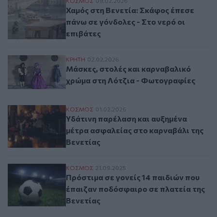
Χαμός στη Βενετία: Σκάφος έπεσε πάνω σε
ΚΟΣΜΟΣ
09.02.2026
Χαμός στη Βενετία: Σκάφος έπεσε
πάνω σε γόνδολες - Στο νερό οι
επιβάτες
Μάσκες, στολές και καρναβαλικό χρώμα 
ΚΡΗΤΗ
02.02.2026
Μάσκες, στολές και καρναβαλικό
χρώμα στη Λότζια - Φωτογραφίες
Υδάτινη παρέλαση και αυξημένα μέτρα ασ
ΚΟΣΜΟΣ
01.02.2026
Υδάτινη παρέλαση και αυξημένα
μέτρα ασφαλείας στο καρναβάλι της
Βενετίας
Πρόστιμα σε γονείς 14 παιδιών που έπαιζ
ΚΟΣΜΟΣ
21.09.2025
Πρόστιμα σε γονείς 14 παιδιών που
έπαιζαν ποδόσφαιρο σε πλατεία της
Βενετίας