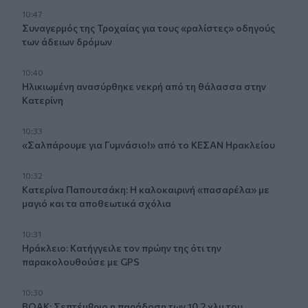
10:47
Συναγερμός της Τροχαίας για τους «ραλίστες» οδηγούς
των άδειων δρόμων
10:40
Ηλικιωμένη ανασύρθηκε νεκρή από τη θάλασσα στην
Κατερίνη
10:33
«Σαλπάρουμε για Γυμνάσιο!» από το ΚΕΣΑΝ Ηρακλείου
10:32
Κατερίνα Παπουτσάκη: Η καλοκαιρινή «πασαρέλα» με
μαγιό και τα αποθεωτικά σχόλια
10:31
Ηράκλειο: Κατήγγειλε τον πρώην της ότι την
παρακολουθούσε με GPS
10:30
ΒΟΑΚ: Σεπτέμβριο η παράδοση των 10,2 χλμ του