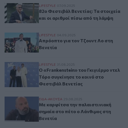
82ο Φεστιβάλ Βενετίας: Τα στοιχεία και ο
LIFESTYLE
07.09.2025
82ο Φεστιβάλ Βενετίας: Τα στοιχεία
και οι αριθμοί πίσω από τη λάμψη
Απρόοπτο για τον Τζουντ Λο στη Βενετία
LIFESTYLE
04.09.2025
Απρόοπτο για τον Τζουντ Λο στη
Βενετία
Ο «Frankenstein» του Γκιγιέρμο ντελ Τόρ
LIFESTYLE
31.08.2025
Ο «Frankenstein» του Γκιγιέρμο ντελ
Τόρο συγκίνησε το κοινό στο
Φεστιβάλ Βενετίας
Με καρφίτσα την παλαιστινιακή σημαία στ
ΕΙΔΑ-ΑΚΟΥΣΑ
29.08.2025
Με καρφίτσα την παλαιστινιακή
σημαία στο πέτο ο Λάνθιμος στη
Βενετία