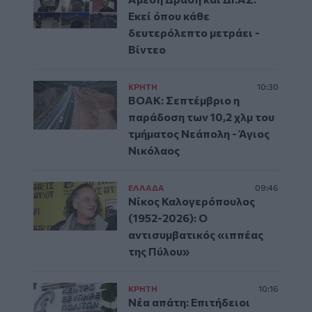
Εκεί όπου κάθε
δευτερόλεπτο μετράει -
Βίντεο
ΚΡΗΤΗ
10:30
ΒΟΑΚ: Σεπτέμβριο η
παράδοση των 10,2 χλμ του
τμήματος Νεάπολη - Άγιος
Νικόλαος
ΕΛΛAΔΑ
09:46
Νίκος Καλογερόπουλος
(1952-2026): O
αντισυμβατικός «ιππέας
της Πύλου»
ΚΡΗΤΗ
10:16
Νέα απάτη: Επιτήδειοι