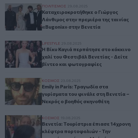
Καταχειροκροτήθηκε ο Γιώργος Λάνθιμος σ
ΠΟΛΙΤΙΣΜΟΣ
29.08.2025
Καταχειροκροτήθηκε ο Γιώργος
Λάνθιμος στην πρεμιέρα της ταινίας
«Bugonia» στην Βενετία
Η Βίκυ Καγιά περπάτησε στο κόκκινο χαλί
LIFESTYLE
29.08.2025
Η Βίκυ Καγιά περπάτησε στο κόκκινο
χαλί του Φεστιβάλ Βενετίας - Δείτε
βίντεο και φωτογραφίες
Emily in Paris: Τραγωδία στα γυρίσματα τ
ΚΟΣΜΟΣ
23.08.2025
Emily in Paris: Τραγωδία στα
γυρίσματα του φινάλε στη Βενετία –
Νεκρός ο βοηθός σκηνοθέτη
Βενετία: Τουρίστρια έπιασε 14χρονη κλέφ
ΚΟΣΜΟΣ
19.08.2025
Βενετία: Τουρίστρια έπιασε 14χρονη
κλέφτρα πορτοφολιών - Την