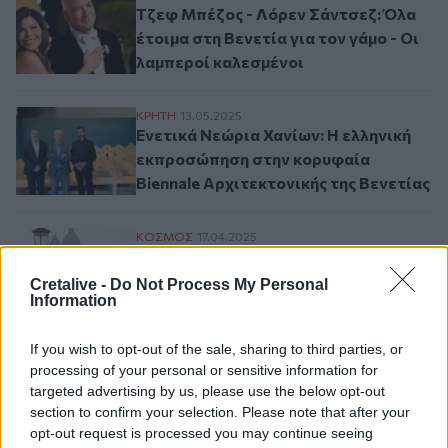
Τζεφ Μπέζος - Λόρεν Σάντσεζ: Όλα
έτοιμα στη Βενετία για τον γάμο - Οι
λαμπεροί καλεσμένοι
Ενετικά Νεώρια Χανίων: Η ελληνική εκπρ
ΚΡΗΤΗ
13.05.2025
Ενετικά Νεώρια Χανίων: Η ελληνική
εκπροσώπηση στην κορυφαία
Biennale Αρχιτεκτονικής της Βενετίας
Επιστρέφει το εισιτήριο των 5 ευρώ για ε
ΚΟΣΜΟΣ
17.04.2025
Επιστρέφει το εισιτήριο των 5 ευρώ
για επίσκεψη στη Βενετία
Cretalive -
Do Not Process My Personal
Information
If you wish to opt-out of the sale, sharing to third parties, or
Σελιδοποίηση
Current page
processing of your personal or sensitive information for
1
Προηγούμενη σελίδα
Next page
targeted advertising by us, please use the below opt-out
section to confirm your selection. Please note that after your
opt-out request is processed you may continue seeing