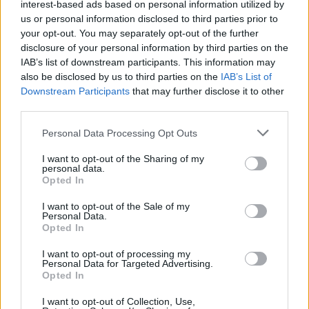
interest-based ads based on personal information utilized by
us or personal information disclosed to third parties prior to
Ροή ειδήσεων
Δημοφιλή
your opt-out. You may separately opt-out of the further
disclosure of your personal information by third parties on the
IAB’s list of downstream participants. This information may
11:34
also be disclosed by us to third parties on the
IAB’s List of
Χανιά: Η παράδοση ζωντανεύει στους δρόμους των
Downstream Participants
that may further disclose it to other
Χανίων
third parties.
11:28
Personal Data Processing Opt Outs
«Η δίκη του Μάνου Χατζιδάκι» στα Χανιά
I want to opt-out of the Sharing of my
personal data.
11:22
Opted In
Χανιά: Μάχη με τα κύματα για τη διάσωση γυναίκας στον
Καβρό - Συγκλονιστικό βίντεο
I want to opt-out of the Sale of my
Personal Data.
Opted In
11:19
Το μεγάλο στοίχημα του ΠΑΣΟΚ στην Κρήτη με την
I want to opt-out of processing my
εκδήλωση για την 3η του Σεπτέμβρη!
Personal Data for Targeted Advertising.
Opted In
11:13
I want to opt-out of Collection, Use,
Φωτιά στον Κουβαρά Αττικής: Κάηκε εργοστάσιο -