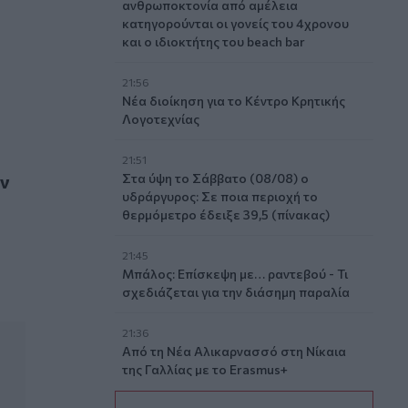
ανθρωποκτονία από αμέλεια
κατηγορούνται οι γονείς του 4χρονου
και ο ιδιοκτήτης του beach bar
21:56
Νέα διοίκηση για το Κέντρο Κρητικής
Λογοτεχνίας
21:51
ς – Φλώρινας
ων
Στα ύψη το Σάββατο (08/08) ο
υδράργυρος: Σε ποια περιοχή το
θερμόμετρο έδειξε 39,5 (πίνακας)
21:45
Μπάλος: Επίσκεψη με… ραντεβού - Τι
σχεδιάζεται για την διάσημη παραλία
21:36
Από τη Νέα Αλικαρνασσό στη Νίκαια
της Γαλλίας με το Erasmus+