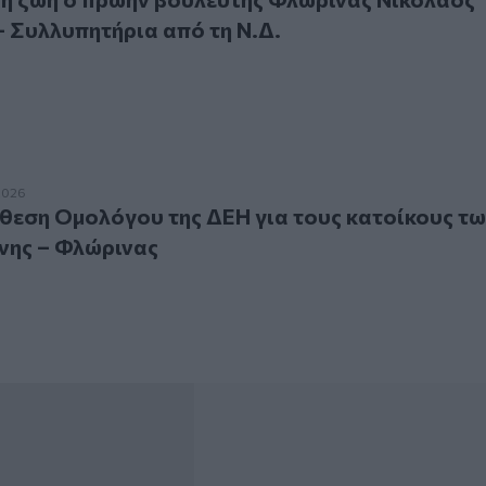
 Συλλυπητήρια από τη Ν.Δ.
ση Ομολόγου της ΔΕΗ για τους κατοίκους των νομών Κοζάνη
2026
άθεση Ομολόγου της ΔΕΗ για τους κατοίκους τ
νης – Φλώρινας