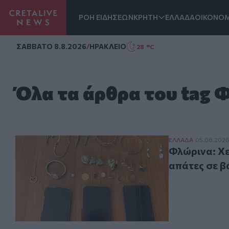
ΡΟΗ ΕΙΔΗΣΕΩΝ
ΚΡΗΤΗ
ΕΛΛΑΔΑ
ΟΙΚΟΝΟΜ
Homepage
ΣAΒΒΑΤΟ 8.8.2026
/
ΗΡΑΚΛΕΙΟ
28 °C
Όλα τα άρθρα του tag 
Φλώρινα: Χειρο
ΕΛΛAΔΑ
05.08.2026 
Φλώρινα: Χε
απάτες σε β