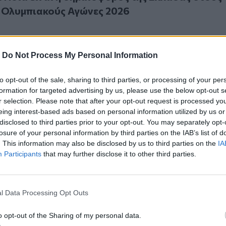
 Ολυμπιακούς Αγώνες 2026
-
Do Not Process My Personal Information
to opt-out of the sale, sharing to third parties, or processing of your per
τερ στη Φλώρινα – Πού εντοπίστηκε το επίκεντρο
formation for targeted advertising by us, please use the below opt-out s
 Ρίχτερ στη Φλώρινα – Πού εντοπίστηκε το
r selection. Please note that after your opt-out request is processed y
eing interest-based ads based on personal information utilized by us or
disclosed to third parties prior to your opt-out. You may separately opt-
losure of your personal information by third parties on the IAB’s list of
. This information may also be disclosed by us to third parties on the
IA
Participants
that may further disclose it to other third parties.
λεία αύριο στην Φλώρινα λόγω χιονιά
l Data Processing Opt Outs
σχολεία αύριο στην Φλώρινα λόγω χιονιά
o opt-out of the Sharing of my personal data.