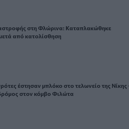
ροφής στη Φλώρινα: Καταπλακώθηκε αυτοκίνητο μετά από 
ταστροφής στη Φλώρινα: Καταπλακώθηκε
μετά από κατολίσθηση
ες έστησαν μπλόκο στο τελωνείο της Νίκης - Κλειστός ο δ
ρότες έστησαν μπλόκο στο τελωνείο της Νίκης 
 δρόμος στον κόμβο Φιλώτα