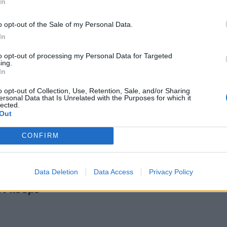
In
o opt-out of the Sale of my Personal Data.
In
to opt-out of processing my Personal Data for Targeted
ing.
κης: «Τους διακατέχει η νοοτροπία να θέλουν το Κράτος ω
In
υλάκης: «Τους διακατέχει η νοοτροπία να θέλ
ως λάφυρο»
o opt-out of Collection, Use, Retention, Sale, and/or Sharing
ersonal Data that Is Unrelated with the Purposes for which it
lected.
Out
CONFIRM
δύο ελληνικοί δρόμοι που έχουν γίνει viral σε ολόκληρο τον κ
Data Deletion
Data Access
Privacy Policy
οι δύο ελληνικοί δρόμοι που έχουν γίνει viral σε
ον κόσμο