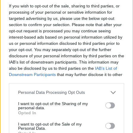
Χειμερινοί Ολυμπιακοί Αγώνες:
If you wish to opt-out of the sale, sharing to third parties, or
Ντοπέ το κορίτσι θαύμα που έγραψε
processing of your personal or sensitive information for
ιστορία
targeted advertising by us, please use the below opt-out
section to confirm your selection. Please note that after your
opt-out request is processed you may continue seeing
interest-based ads based on personal information utilized by
Σελιδοποίηση
Current page
1
us or personal information disclosed to third parties prior to
Προηγούμενη σελίδα
Next page
your opt-out. You may separately opt-out of the further
disclosure of your personal information by third parties on the
IAB’s list of downstream participants. This information may
also be disclosed by us to third parties on the
IAB’s List of
Downstream Participants
that may further disclose it to other
Ροή ειδήσεων
Δημοφιλή
third parties.
Personal Data Processing Opt Outs
23:15
Ιταλία-Ισπανία: Κλιμακώνεται η σύγκρουση για τη
I want to opt-out of the Sharing of my
personal data.
Συνθήκη Σένγκεν
Opted In
23:09
I want to opt-out of the Sale of my
Personal Data.
Σοβαρό τροχαίο στο Λαγονήσι: Αυτοκίνητο