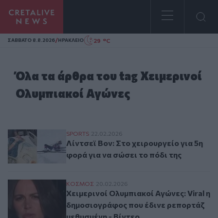
Homepage
/
29 °C
ΣAΒΒΑΤΟ 8.8.2026
ΗΡΑΚΛΕΙΟ
Όλα τα άρθρα του tag Χειμερινοί
Ολυμπιακοί Αγώνες
Λίντσεϊ Βον: Στο χειρουργείο για 5η φορά 
SPORTS
22.02.2026
Λίντσεϊ Βον: Στο χειρουργείο για 5η
φορά για να σώσει το πόδι της
Χειμερινοί Ολυμπιακοί Αγώνες: Viral η δ
ΚΟΣΜΟΣ
20.02.2026
Χειμερινοί Ολυμπιακοί Αγώνες: Viral η
δημοσιογράφος που έδινε ρεπορτάζ
μεθυσμένη - Βίντεο