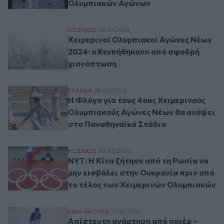
Ολυμπιακών Αγώνων
Χειμερινοί Ολυμπιακοί Αγώνες Νέων 202
ΚΟΣΜΟΣ
20.01.2024
Χειμερινοί Ολυμπιακοί Αγώνες Νέων
2024: «Χτυπήθηκαν» από σφοδρή
χιονόπτωση
H Φλόγα για τους 4ους Χειμερινούς Ολυμ
ΕΛΛAΔΑ
28.09.2023
H Φλόγα για τους 4ους Χειμερινούς
Ολυμπιακούς Αγώνες Νέων θα ανάψει
στο Παναθηναϊκό Στάδιο
ΝΥΤ: Η Κίνα ζήτησε από τη Ρωσία να μην 
ΚΟΣΜΟΣ
02.03.2022
ΝΥΤ: Η Κίνα ζήτησε από τη Ρωσία να
μην εισβάλει στην Ουκρανία πριν από
το τέλος των Χειμερινών Ολυμπιακών
Απίστευτη ανάρτηση από σκιέρ – «Μπορεί
ΕΙΔΑ-ΑΚΟΥΣΑ
21.02.2022
Απίστευτη ανάρτηση από σκιέρ –