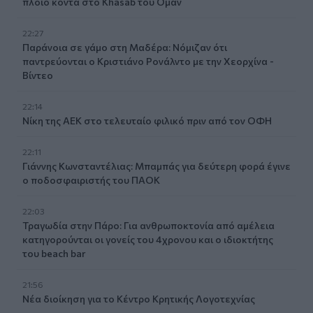
πλοίο κοντά στο Khasab του Ομάν
22:27
Παράνοια σε γάμο στη Μαδέρα: Νόμιζαν ότι
παντρεύονται ο Κριστιάνο Ρονάλντο με την Χεορχίνα -
Βίντεο
22:14
Nίκη της ΑΕΚ στο τελευταίο φιλικό πριν από τον ΟΦΗ
22:11
Γιάννης Κωνσταντέλιας: Μπαμπάς για δεύτερη φορά έγινε
ο ποδοσφαιριστής του ΠΑΟΚ
22:03
Τραγωδία στην Πάρο: Για ανθρωποκτονία από αμέλεια
κατηγορούνται οι γονείς του 4χρονου και ο ιδιοκτήτης
του beach bar
21:56
Νέα διοίκηση για το Κέντρο Κρητικής Λογοτεχνίας