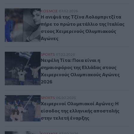
Η ανιψιά της Τζίνα Λολομπριτζίτα πήρε τ
ΚΟΣΜΟΣ
07.02.2026
Η ανιψιά της Τζίνα Λολομπριτζίτα
πήρε το πρώτο μετάλλιο της Ιταλίας
στους Χειμερινούς Ολυμπιακούς
Αγώνες
Νεφέλη Τίτα: Ποια είναι η σημαιοφόρος 
SPORTS
07.02.2026
Νεφέλη Τίτα: Ποια είναι η
σημαιοφόρος της Ελλάδας στους
Χειμερινούς Ολυμπιακούς Αγώνες
2026
Χειμερινοί Ολυμπιακοί Αγώνες: Η είσοδος
SPORTS
06.02.2026
Χειμερινοί Ολυμπιακοί Αγώνες: Η
είσοδος της ελληνικής αποστολής
στην τελετή έναρξης
ΚΟΣΜΟΣ
02.02.2026