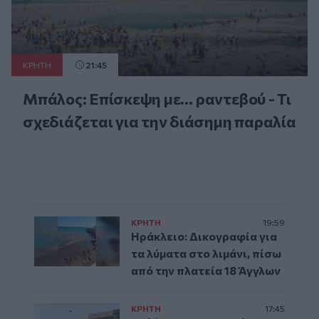
ΚΡΗΤΗ
21:45
Μπάλος: Επίσκεψη με… ραντεβού - Τι
σχεδιάζεται για την διάσημη παραλία
ΚΡΗΤΗ
19:59
Ηράκλειο: Δικογραφία για
τα λύματα στο λιμάνι, πίσω
από την πλατεία 18 Άγγλων
ΚΡΗΤΗ
17:45