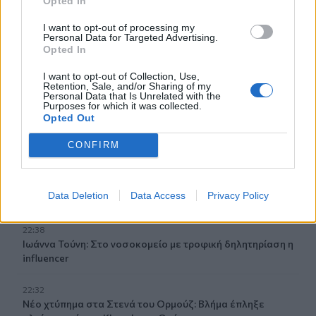
Opted In
συγκρούστηκε με μηχανή αστυνομικών της ΔΙΑΣ - Δείτε
βίντεο
I want to opt-out of processing my
Personal Data for Targeted Advertising.
Opted In
22:59
Νέα πρόκληση Φιντάν: «Η σταθερότητα στην Κύπρο
I want to opt-out of Collection, Use,
οφείλεται στην παρουσία Τούρκων στρατιωτών»
Retention, Sale, and/or Sharing of my
Personal Data that Is Unrelated with the
Purposes for which it was collected.
22:53
Opted Out
Διακινούσαν ναρκωτικά στην Πανεπιστημιούπολη του
Ζωγράφου
CONFIRM
22:45
Σητεία: Ένα τσιγάρο παραλίγο να βάλει φωτιά στις
Data Deletion
Data Access
Privacy Policy
Λιθίνες
22:38
Ιωάννα Τούνη: Στο νοσοκομείο με τροφική δηλητηρίαση η
influencer
22:32
Νέο χτύπημα στα Στενά του Ορμούζ: Βλήμα έπληξε