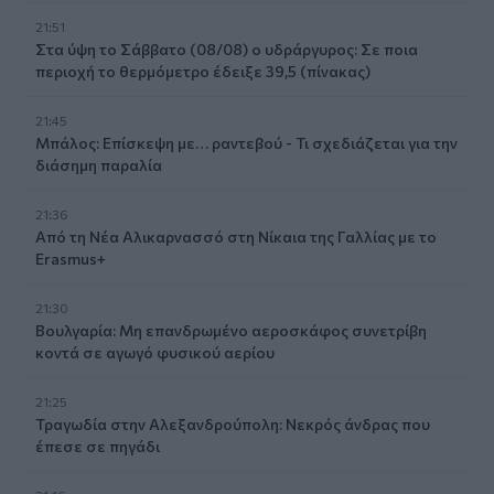
21:51
Στα ύψη το Σάββατο (08/08) ο υδράργυρος: Σε ποια
περιοχή το θερμόμετρο έδειξε 39,5 (πίνακας)
21:45
Μπάλος: Επίσκεψη με… ραντεβού - Τι σχεδιάζεται για την
διάσημη παραλία
21:36
Από τη Νέα Αλικαρνασσό στη Νίκαια της Γαλλίας με το
Erasmus+
21:30
Βουλγαρία: Μη επανδρωμένο αεροσκάφος συνετρίβη
κοντά σε αγωγό φυσικού αερίου
21:25
Τραγωδία στην Αλεξανδρούπολη: Νεκρός άνδρας που
έπεσε σε πηγάδι