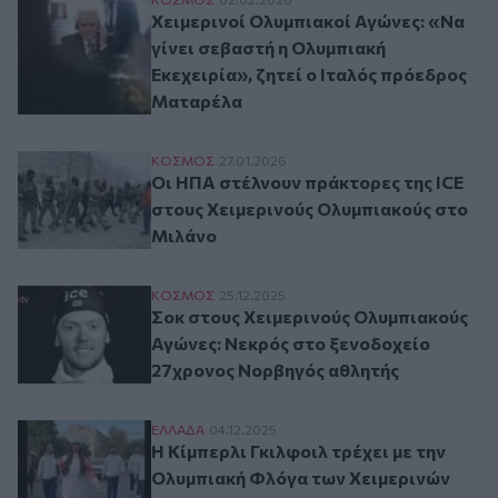
Χειμερινοί Ολυμπιακοί Αγώνες: «Να γίνει
Χειμερινοί Ολυμπιακοί Αγώνες: «Να
γίνει σεβαστή η Ολυμπιακή
Εκεχειρία», ζητεί ο Ιταλός πρόεδρος
Ματαρέλα
Οι ΗΠΑ στέλνουν πράκτορες της ICE στο
ΚΟΣΜΟΣ
27.01.2026
Οι ΗΠΑ στέλνουν πράκτορες της ICE
στους Χειμερινούς Ολυμπιακούς στο
Μιλάνο
Σοκ στους Χειμερινούς Ολυμπιακούς Αγώ
ΚΟΣΜΟΣ
25.12.2025
Σοκ στους Χειμερινούς Ολυμπιακούς
Αγώνες: Νεκρός στο ξενοδοχείο
27χρονος Νορβηγός αθλητής
Η Κίμπερλι Γκιλφοιλ τρέχει με την Ολυμ
ΕΛΛAΔΑ
04.12.2025
Η Κίμπερλι Γκιλφοιλ τρέχει με την
Ολυμπιακή Φλόγα των Χειμερινών