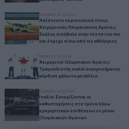
Απίστευτο περιστατικό στους Χειμερινούς
ΚΟΣΜΟΣ
18.02.2026
Απίστευτο περιστατικό στους
Χειμερινούς Ολυμπιακούς Αγώνες:
Σκύλος εισέβαλε στην πίστα του σκι
και έτρεχε πίσω από τις αθλήτριες
Χειμερινοί Ολυμπιακοί Αγώνες: Τραγουδι
SPORTS
17.02.2026
Χειμερινοί Ολυμπιακοί Αγώνες:
Τραγουδιστής metal συγκροτήματος
κέρδισε χάλκινο μετάλλιο
Ιταλία: Συνεχίζονται οι καθυστερήσεις 
ΚΟΣΜΟΣ
14.02.2026
Ιταλία: Συνεχίζονται οι
καθυστερήσεις στα τρένα λόγω
εμπρηστικών επιθέσεων εν μέσω
Ολυμπιακών Αγώνων