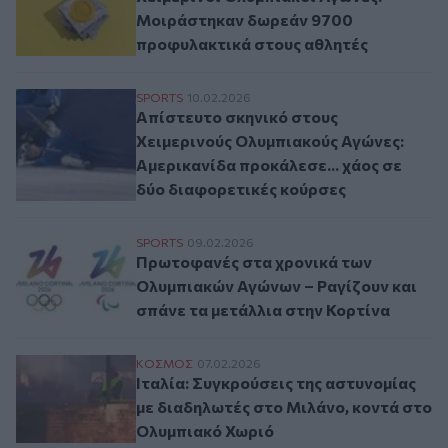
Μοιράστηκαν δωρεάν 9700
προφυλακτικά στους αθλητές
Απίστευτο σκηνικό στους Χειμερινούς Ολ
SPORTS
10.02.2026
Απίστευτο σκηνικό στους
Χειμερινούς Ολυμπιακούς Αγώνες:
Αμερικανίδα προκάλεσε... χάος σε
δύο διαφορετικές κούρσες
Πρωτοφανές στα χρονικά των Ολυμπιακών 
SPORTS
09.02.2026
Πρωτοφανές στα χρονικά των
Ολυμπιακών Αγώνων – Ραγίζουν και
σπάνε τα μετάλλια στην Κορτίνα
Ιταλία: Συγκρούσεις της αστυνομίας με 
ΚΟΣΜΟΣ
07.02.2026
Ιταλία: Συγκρούσεις της αστυνομίας
με διαδηλωτές στο Μιλάνο, κοντά στο
Ολυμπιακό Χωριό