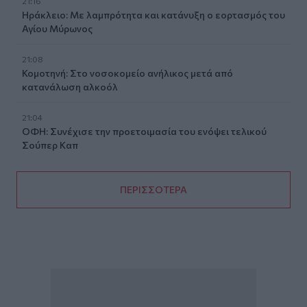
21:16
Ηράκλειο: Με λαμπρότητα και κατάνυξη ο εορτασμός του
Αγίου Μύρωνος
21:08
Κομοτηνή: Στο νοσοκομείο ανήλικος μετά από
κατανάλωση αλκοόλ
21:04
ΟΦΗ: Συνέχισε την προετοιμασία του ενόψει τελικού
Σούπερ Καπ
ΠΕΡΙΣΣΟΤΕΡΑ