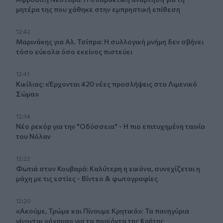
μητέρα της που χάθηκε στην εμπρηστική επίθεση
12:42
Μαρινάκης για Αλ. Τσίπρα: Η συλλογική μνήμη δεν σβήνει
τόσο εύκολα όσο εκείνος πιστεύει
12:41
Κικίλιας: «Έρχονται 420 νέες προσλήψεις στο Λιμενικό
Σώμα»
12:34
Νέο ρεκόρ για την "Οδύσσεια" - Η πιο επιτυχημένη ταινία
του Νόλαν
12:22
Φωτιά στον Κουβαρά: Καλύτερη η εικόνα, συνεχίζεται η
μάχη με τις εστίες - Βίντεο & φωτογραφίες
12:20
«Ακούμε, Τρώμε και Πίνουμε Κρητικά»: Τα πανηγύρια
γίνονται «όχημα» για τα προϊόντα της Κρήτης