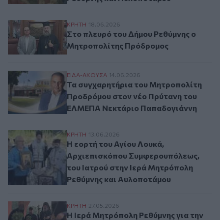
Στο πλευρό του Δήμου Ρεθύμνης ο Μητρ
ΚΡΗΤΗ
18.06.2026
Στο πλευρό του Δήμου Ρεθύμνης ο
Μητροπολίτης Πρόδρομος
Τα συγχαρητήρια του Μητροπολίτη Προ
ΕΙΔΑ-ΑΚΟΥΣΑ
14.06.2026
Τα συγχαρητήρια του Μητροπολίτη
Προδρόμου στον νέο Πρύτανη του
ΕΛΜΕΠΑ Νεκτάριο Παπαδογιάννη
Η εορτή του Αγίου Λουκά, Αρχιεπισκόπο
ΚΡΗΤΗ
13.06.2026
Η εορτή του Αγίου Λουκά,
Αρχιεπισκόπου Συμφερουπόλεως,
του Ιατρού στην Ιερά Μητρόπολη
Ρεθύμνης και Αυλοποτάμου
Η Ιερά Μητρόπολη Ρεθύμνης για την εκλο
ΚΡΗΤΗ
27.05.2026
Η Ιερά Μητρόπολη Ρεθύμνης για την