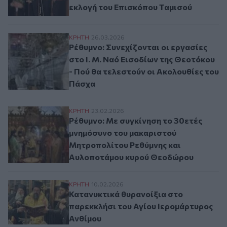
εκλογή του Επισκόπου Ταμισού
Ρέθυμνο: Συνεχίζονται οι εργασίες στο Ι
ΚΡΗΤΗ
26.03.2026
Ρέθυμνο: Συνεχίζονται οι εργασίες
στο Ι. Μ. Ναό Εισοδίων της Θεοτόκου
- Πού θα τελεστούν οι Ακολουθίες του
Πάσχα
Ρέθυμνο: Με συγκίνηση το 30ετές μνημό
ΚΡΗΤΗ
23.02.2026
Ρέθυμνο: Με συγκίνηση το 30ετές
μνημόσυνο του μακαριστού
Μητροπολίτου Ρεθύμνης και
Αυλοποτάμου κυρού Θεοδώρου
Κατανυκτικά θυρανοίξια στο παρεκκλήσι 
ΚΡΗΤΗ
10.02.2026
Κατανυκτικά θυρανοίξια στο
παρεκκλήσι του Αγίου Ιερομάρτυρος
Ανθίμου