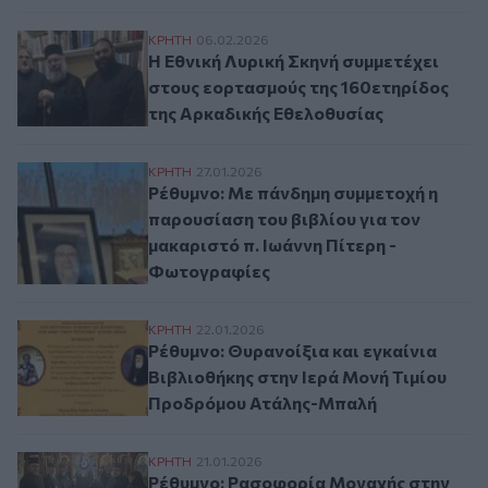
Η Εθνική Λυρική Σκηνή συμμετέχει στους
ΚΡΗΤΗ
06.02.2026
Η Εθνική Λυρική Σκηνή συμμετέχει
στους εορτασμούς της 160ετηρίδος
της Αρκαδικής Εθελοθυσίας
Ρέθυμνο: Με πάνδημη συμμετοχή η παρουσ
ΚΡΗΤΗ
27.01.2026
Ρέθυμνο: Με πάνδημη συμμετοχή η
παρουσίαση του βιβλίου για τον
μακαριστό π. Ιωάννη Πίτερη -
Φωτογραφίες
Ρέθυμνο: Θυρανοίξια και εγκαίνια Βιβλι
ΚΡΗΤΗ
22.01.2026
Ρέθυμνο: Θυρανοίξια και εγκαίνια
Βιβλιοθήκης στην Ιερά Μονή Τιμίου
Προδρόμου Ατάλης-Μπαλή
Ρέθυμνο: Ρασοφορία Μοναχής στην Ιερά 
ΚΡΗΤΗ
21.01.2026
Ρέθυμνο: Ρασοφορία Μοναχής στην