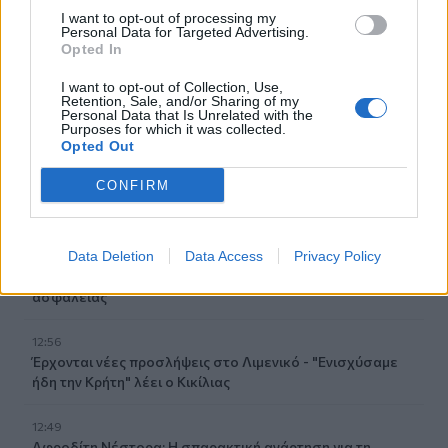
13:33
I want to opt-out of processing my
Πέθανε ο φιλόσοφος και συγγραφέας, Στέλιος Ράμφος
Personal Data for Targeted Advertising.
Opted In
13:26
Μήλος: Μπαράζ αντιδράσεων και εισαγγελική
I want to opt-out of Collection, Use,
Retention, Sale, and/or Sharing of my
παρέμβαση για το ελικόπτερο που προσγειώθηκε στο
Personal Data that Is Unrelated with the
Σαρακήνικο
Purposes for which it was collected.
Opted Out
13:22
CONFIRM
Δήμος Φαιστού: Εκδήλωση Μνήμης Πεσόντων
Σκουρβούλων
Data Deletion
Data Access
Privacy Policy
13:11
Περιφέρεια Κρήτης: Μισό εκατομ. ευρώ για έργα οδικής
ασφάλειας
12:56
Έρχονται νέες προσλήψεις στο Λιμενικό - "Ενισχύσαμε
ήδη την Κρήτη" λέει ο Κικίλιας
12:49
Αφροδίτη Νέστορα: Η σπαρακτική ανάρτηση για τη