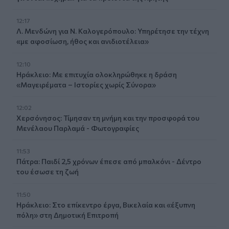
12:17
Λ. Μενδώνη για Ν. Καλογερόπουλο: Υπηρέτησε την τέχνη
«με αφοσίωση, ήθος και ανιδιοτέλεια»
12:10
Ηράκλειο: Με επιτυχία ολοκληρώθηκε η δράση
«Μαγειρέματα – Ιστορίες χωρίς Σύνορα»
12:02
Χερσόνησος: Τίμησαν τη μνήμη και την προσφορά του
Μενέλαου Παρλαμά - Φωτογραφίες
11:53
Πάτρα: Παιδί 2,5 χρόνων έπεσε από μπαλκόνι - Δέντρο
του έσωσε τη ζωή
11:50
Ηράκλειο: Στο επίκεντρο έργα, Βικελαία και «έξυπνη
πόλη» στη Δημοτική Επιτροπή