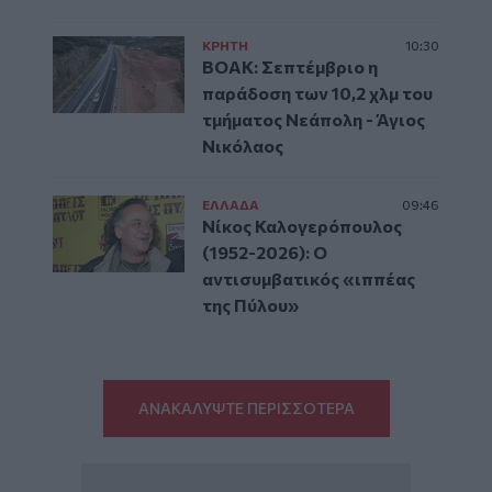
ΚΡΗΤΗ
10:30
ΒΟΑΚ: Σεπτέμβριο η
παράδοση των 10,2 χλμ του
τμήματος Νεάπολη - Άγιος
Νικόλαος
ΕΛΛAΔΑ
09:46
Νίκος Καλογερόπουλος
(1952-2026): O
αντισυμβατικός «ιππέας
της Πύλου»
ΑΝΑΚΑΛΥΨΤΕ ΠΕΡΙΣΣΟΤΕΡΑ