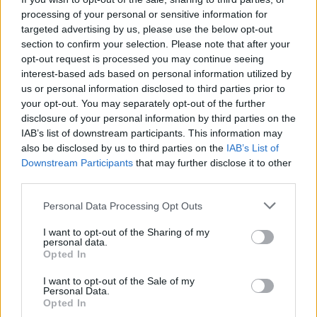
processing of your personal or sensitive information for
Σελιδοποίηση
Current page
1
Προηγούμενη σελίδα
Next page
targeted advertising by us, please use the below opt-out
section to confirm your selection. Please note that after your
opt-out request is processed you may continue seeing
interest-based ads based on personal information utilized by
us or personal information disclosed to third parties prior to
your opt-out. You may separately opt-out of the further
Ροή ειδήσεων
Δημοφιλή
disclosure of your personal information by third parties on the
IAB’s list of downstream participants. This information may
also be disclosed by us to third parties on the
IAB’s List of
13:48
Downstream Participants
that may further disclose it to other
ΓΕΕΘΑ: Υπεγράφη το Κοινό Σχέδιο Δράσης Ελλάδας –
third parties.
Κύπρου – Ιορδανίας για το 2026
Personal Data Processing Opt Outs
13:38
Συνταγή για γαρίδες tempura με κρούστα καρύδας
I want to opt-out of the Sharing of my
personal data.
Opted In
13:35
Δήμος Μινώα Πεδιάδας: Συνολικά 285 ζώα έλαβαν
I want to opt-out of the Sale of my
κτηνιατρική φροντίδα!
Personal Data.
Opted In