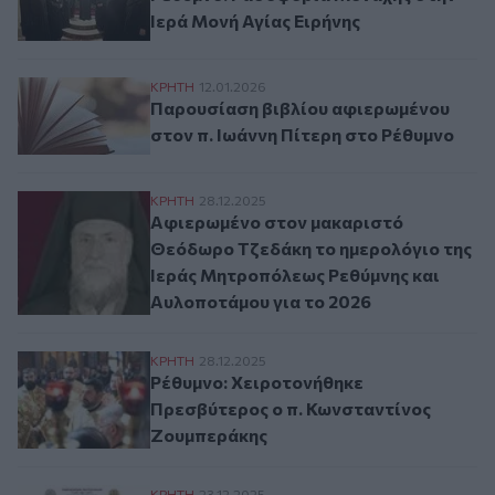
Ιερά Μονή Αγίας Ειρήνης
Παρουσίαση βιβλίου αφιερωμένου στον π.
ΚΡΗΤΗ
12.01.2026
Παρουσίαση βιβλίου αφιερωμένου
στον π. Ιωάννη Πίτερη στο Ρέθυμνο
Αφιερωμένο στον μακαριστό Θεόδωρο Τζε
ΚΡΗΤΗ
28.12.2025
Αφιερωμένο στον μακαριστό
Θεόδωρο Τζεδάκη το ημερολόγιο της
Ιεράς Μητροπόλεως Ρεθύμνης και
Αυλοποτάμου για το 2026
Ρέθυμνο: Χειροτονήθηκε Πρεσβύτερος ο 
ΚΡΗΤΗ
28.12.2025
Ρέθυμνο: Χειροτονήθηκε
Πρεσβύτερος ο π. Κωνσταντίνος
Ζουμπεράκης
ΚΡΗΤΗ
23.12.2025