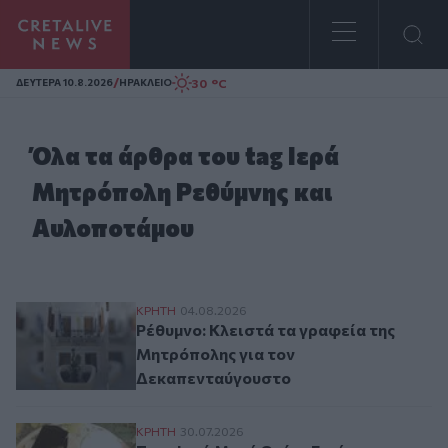
Homepage
/
30 °C
ΔΕΥΤΕΡΑ 10.8.2026
ΗΡΑΚΛΕΙΟ
Όλα τα άρθρα του tag Ιερά
Μητρόπολη Ρεθύμνης και
Αυλοποτάμου
Ρέθυμνο: Κλειστά τα γραφεία της Μητρό
ΚΡΗΤΗ
04.08.2026
Ρέθυμνο: Κλειστά τα γραφεία της
Μητρόπολης για τον
Δεκαπενταύγουστο
Στην Ιερά Μονή Οσίας Ειρήνης Χρυσοβα
ΚΡΗΤΗ
30.07.2026