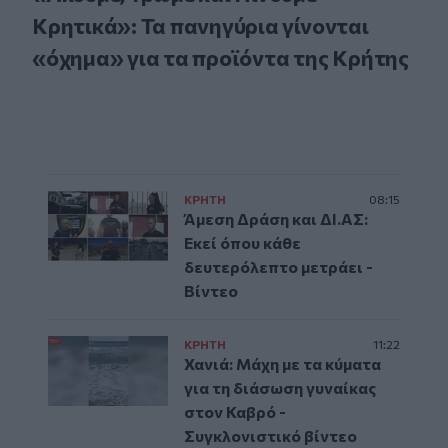
Κρητικά»: Τα πανηγύρια γίνονται
«όχημα» για τα προϊόντα της Κρήτης
ΚΡΗΤΗ
08:15
Άμεση Δράση και ΔΙ.ΑΣ:
Εκεί όπου κάθε
δευτερόλεπτο μετράει -
Βίντεο
ΚΡΗΤΗ
11:22
Χανιά: Μάχη με τα κύματα
για τη διάσωση γυναίκας
στον Καβρό -
Συγκλονιστικό βίντεο