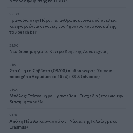
ο ποδοσφαιριστής του ΠΑΟΚ
22:03
Τραγωδία στην Πάρο: Για ανθρωποκτονία από αμέλεια
κατηγορούνται οι γονείς του 4χρονου και ο ιδιοκτήτης
του beach bar
21:56
Νέα διοίκηση για το Κέντρο Κρητικής Λογοτεχνίας
21:51
Στα ύψη το Σάββατο (08/08) ο υδράργυρος: Σε ποια
περιοχή το θερμόμετρο έδειξε 39,5 (πίνακας)
21:45
Μπάλος: Επίσκεψη με… ραντεβού - Τι σχεδιάζεται για την
διάσημη παραλία
21:36
Από τη Νέα Αλικαρνασσό στη Νίκαια της Γαλλίας με το
Erasmus+