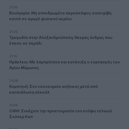
21:30
Βουλγαρία: Μη επανδρωμένο αεροσκάφος συνετρίβη
κοντά σε αγωγό φυσικού αερίου
21:25
Τραγωδία στην Αλεξανδρούπολη: Νεκρός άνδρας που
έπεσε σε πηγάδι
21:16
Ηράκλειο: Με λαμπρότητα και κατάνυξη ο εορτασμός του
Αγίου Μύρωνος
21:08
Κομοτηνή: Στο νοσοκομείο ανήλικος μετά από
κατανάλωση αλκοόλ
21:04
ΟΦΗ: Συνέχισε την προετοιμασία του ενόψει τελικού
Σούπερ Καπ