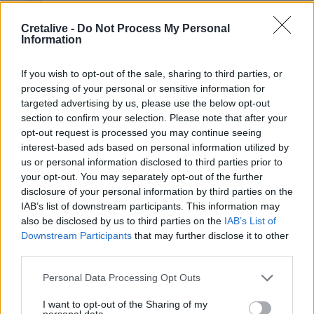
21:01
Νεκρός ανασύρθηκε 43χρονος από τη θάλασσα ανάμεσα
Cretalive -
Do Not Process My Personal
σε Αγκίστρι και Αίγινα
Information
20:47
If you wish to opt-out of the sale, sharing to third parties, or
Καιρός: Ισχυροί άνεμοι έως 7 μποφόρ την Κυριακή
processing of your personal or sensitive information for
(09/08) στην Κρήτη – Red Code για πυρκαγιές στο νησί
targeted advertising by us, please use the below opt-out
section to confirm your selection. Please note that after your
20:41
opt-out request is processed you may continue seeing
Το συγκινητικό αντίο της Μπαρτσελόνα στον πατέρα του
interest-based ads based on personal information utilized by
Μέσι
us or personal information disclosed to third parties prior to
your opt-out. You may separately opt-out of the further
20:40
disclosure of your personal information by third parties on the
Ταϊλάνδη: Η στιγμή που ο 14χρονος ανοίγει πυρ και
IAB’s list of downstream participants. This information may
σκορπάει τον θάνατο σε σχολείο - Σοκαριστικό βίντεο
also be disclosed by us to third parties on the
IAB’s List of
Downstream Participants
that may further disclose it to other
20:20
third parties.
Η Χαμάς δηλώνει εκ νέου έτοιμη να εφαρμόσει το σχέδιο
των ΗΠΑ για τη Γάζα
Personal Data Processing Opt Outs
I want to opt-out of the Sharing of my
ΠΕΡΙΣΣΟΤΕΡΑ
personal data.