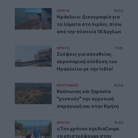
ΚΡΗΤΗ
19:59
Ηράκλειο: Δικογραφία για
τα λύματα στο λιμάνι, πίσω
από την πλατεία 18 Άγγλων
ΚΡΗΤΗ
17:45
Σκέψεις για απευθείας
αεροπορική σύνδεση του
Ηρακλείου με την Ινδία!
ΕΠΙΣΤΗΜΕΣ
16:56
Καύσωνας και ξηρασία
"χτυπούν" την αγροτική
παραγωγή και στην Κρήτη
ΚΡΗΤΗ
15:40
«Του χρόνου σχεδιάζουμε
να επιστρέψουμε στην