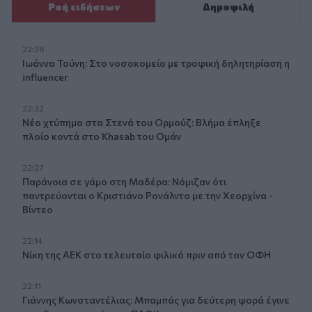
Ροή ειδήσεων
Δημοφιλή
22:38
Ιωάννα Τούνη: Στο νοσοκομείο με τροφική δηλητηρίαση η
influencer
22:32
Νέο χτύπημα στα Στενά του Ορμούζ: Βλήμα έπληξε
πλοίο κοντά στο Khasab του Ομάν
22:27
Παράνοια σε γάμο στη Μαδέρα: Νόμιζαν ότι
παντρεύονται ο Κριστιάνο Ρονάλντο με την Χεορχίνα -
Βίντεο
22:14
Nίκη της ΑΕΚ στο τελευταίο φιλικό πριν από τον ΟΦΗ
22:11
Γιάννης Κωνσταντέλιας: Μπαμπάς για δεύτερη φορά έγινε