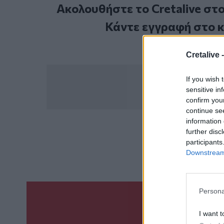
Ακολουθήστε το Cretalive στ
Κάντε εγγραφή στο 
Cretalive 
If you wish 
sensitive in
confirm you
continue se
information 
further disc
ΣΧΕΤ
participants
Λωρίδα της Γ
Downstream 
Persona
Γίνε ο ρεπόρτ
I want t
ΣΤΕΊΛΕ 