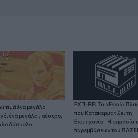
ΕΧΠ-ΒΕ: Το «Ενιαίο Πλα
ύ τιμά ένα μεγάλο
που Κατακερματίζει τη
γό, ένα μεγάλο μαέστρο,
Βιομηχανία - Η σημασία 
άλο δάσκαλο
παρεμβάσεων του ΠΑΣΕ