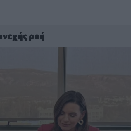
υνεχής ροή