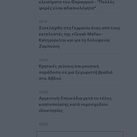
κλεισίματα του Φαραγγιού - "Πολλές
φορές είναι αδικαιολόγητα"
13:13
Συνελήφθη στη Γερμανία ένας από τους
εκτελεστές της «Greek Mafia» -
Κατηγορείται και για τη δολοφονία
Ζαμπούνη
13:03
Κρητικές γεύσεις και μουσική
παράδοση σε μια ξεχωριστή βραδιά
στο Αβδού
13:03
Αργεντινή: Επεισόδια μετά το τέλος
κινητοποίησης κατά νομοσχεδίου
ιδιοκτησίας
12:56
Στη Σάμο για τη γιορτή της
Μεταμόρφωσης του Σωτήρος ο