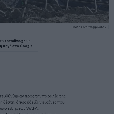
Photo Credits: @pixabay
 το
cretalive.gr
ως
η πηγή στο Google
τευθύνθηκαν προς την παραλία της
η ζέστη, όπως έδειξαν εικόνες που
ρείο ειδήσεων WAFA.