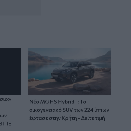
11:25
Στην κορυφή της Δίκτης για τον Αφέντη
Χριστό - Εκεί όπου η πίστη συναντά την
παράδοση - Φωτογραφίες
ίσιο»
Νέο MG HS Hybrid+: Το
οικογενειακό SUV των 224 ίππων
των
έφτασε στην Κρήτη - Δείτε τιμή
ΒΙΠΕ