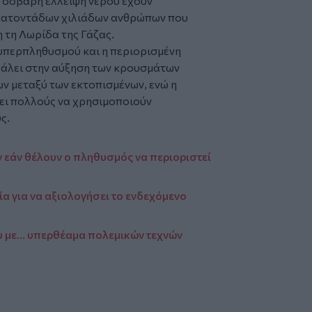
η σοβαρή έλλειψη νερού έχουν
εκατοντάδων χιλιάδων ανθρώπων που
 τη Λωρίδα της Γάζας.
 υπερπληθυσμού και η περιορισμένη
άλει στην αύξηση των κρουσμάτων
 μεταξύ των εκτοπισμένων, ενώ η
ει πολλούς να χρησιμοποιούν
ς.
 εάν θέλουν ο πληθυσμός να περιοριστεί
α για να αξιολογήσει το ενδεχόμενο
υ με... υπερθέαμα πολεμικών τεχνών