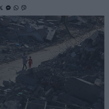
book
witter
Messenger
Whatsapp
Viber