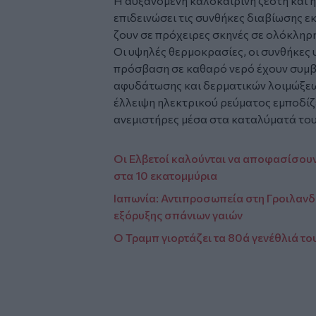
Η αυξανόμενη καλοκαιρινή ζέστη και 
επιδεινώσει τις συνθήκες διαβίωσης 
ζουν σε πρόχειρες σκηνές σε ολόκληρη
Οι υψηλές θερμοκρασίες, οι συνθήκες
πρόσβαση σε καθαρό νερό έχουν συμβ
αφυδάτωσης και δερματικών λοιμώξεων
έλλειψη ηλεκτρικού ρεύματος εμποδίζ
ανεμιστήρες μέσα στα καταλύματά του
Οι Ελβετοί καλούνται να αποφασίσουν
στα 10 εκατομμύρια
Ιαπωνία: Αντιπροσωπεία στη Γροιλανδί
εξόρυξης σπάνιων γαιών
Ο Τραμπ γιορτάζει τα 80ά γενέθλιά το