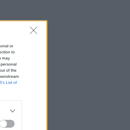
Από τον αργαλειό στο εφτάζυμο: Η
Κασταμονίτσα ζωντανεύει μνήμες και
γεύσεις άλλων εποχών
12:32
Συνελήφθη στη Γερμανία 31χρονος
καταζητούμενος για τρεις
sonal or
ανθρωποκτονίες στην Ελλάδα
ection to
ou may
12:25
 personal
Λακωνία: Θανατηφόρο τροχαίο στον
out of the
Κλαδά
 downstream
B’s List of
12:23
Με τα σκάφη τους έσωσαν δεκάδες
ανθρώπους - Το "ευχαριστώ" στους
ιδιώτες που συνέδραμαν στην πυρκαγιά
του Αγίου Βασιλείου
12:20
Και επίσημα το Ειδικό Χωροταξικό