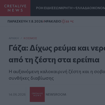
ΡΟΗ ΕΙΔΗΣΕΩΝ
ΚΡΗΤΗ
ΕΛΛΑΔΑ
ΟΙΚΟΝΟΜ
Homepage
ΠΑΡΑΣΚΕΥΗ 7.8.2026
/
ΗΡΑΚΛΕΙΟ
33 °C
ΑΡΧΙΚΗ
/
ΚΌΣΜΟΣ
Γάζα: Δίχως ρεύμα και νε
από τη ζέστη στα ερείπια
Η αυξανόμενη καλοκαιρινή ζέστη και η σοβα
συνθήκες διαβίωσης
14.06.2026
NEWSROOM