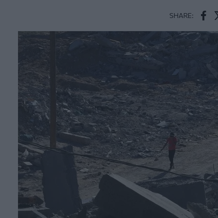
SHARE:
Face
T