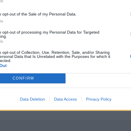
In
o opt-out of the Sale of my Personal Data.
In
to opt-out of processing my Personal Data for Targeted
ing.
In
κατά νομοσχεδίου ιδιοκτησίας
Xειροπέδες σε 16χρονο στη Φλωρεντία για την κατηγορ
ΚΟΣΜΟΣ
12:39
έλος κινητοποίησης κατά νομοσχεδίου ιδιοκτησίας
Xειροπέδες σε 16χρονο στη Φλωρεν
Xειροπέδες σε 16χρονο στη
o opt-out of Collection, Use, Retention, Sale, and/or Sharing
Φλωρεντία για την κατηγορία
ersonal Data that Is Unrelated with the Purposes for which it
lected.
προπαγανδιστικής δράσης με
Out
τρομοκρατικό κίνητρο
CONFIRM
παππούδες του και 6 άτομα σε σχολείο
Ξεπέρασαν τις 4.000 τα κρούσματα Εμπολα στο Κονγκό
ΚΟΣΜΟΣ
10:46
δη - Εκτέλεσε τους παππούδες του και 6 άτομα σε σχολείο
Ξεπέρασαν τις 4.000 τα κρούσματα
Ξεπέρασαν τις 4.000 τα
κρούσματα Εμπολα στο Κονγκό
Data Deletion
Data Access
Privacy Policy