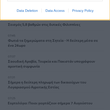
07:59
Τα πρωτοσέλιδα των εφημερίδων
Data Deletion
Data Access
Privacy Policy
07:52
Σεισμός 5,8 βαθμών στις δυτικές Φιλιππίνες
07:45
Φωτιά τα ξημερώματα στη Σητεία - Η δεύτερη μέσα σε
ένα 24ωρο
07:37
Σαουδική Αραβία, Τουρκία και Πακιστάν υπογράφουν
αμυντική συμφωνία
07:31
Σήμερα η δεύτερη πληρωμή των δικαιούχων του
Λογαριασμού Αγροτικής Εστίας
07:25
Εορτολόγιο: Ποιοι γιορτάζουν σήμερα 7 Αυγούστου