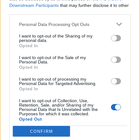
«Καμίνι» τις επόμενες ημέρες η Κρήτη και μελτέμια έως 8
Downstream Participants
that may further disclose it to other
μποφόρ
third parties.
Personal Data Processing Opt Outs
08:30
Via Pastarella: Η καρμπονάρα που κλέβει την παράσταση
I want to opt-out of the Sharing of my
(βίντεο)
personal data.
Opted In
08:22
Φωτιά σε εγκαταλελειμμένο κτίριο στο Μοσχάτο
I want to opt-out of the Sale of my
Personal Data.
Opted In
08:15
ΟΦΗ: Αυτός πρέπει να είναι, καταρχήν, ο στόχος στο
I want to opt-out of processing my
Σούπερ Καπ
Personal Data for Targeted Advertising.
Opted In
08:08
I want to opt-out of Collection, Use,
Πυρά σε λύκειο στην Ταϊλάνδη - Τουλάχιστον 2 νεκροί
Retention, Sale, and/or Sharing of my
Personal Data that Is Unrelated with the
Purposes for which it was collected.
08:06
Opted Out
«Τριλογία» επετειακών εκδηλώσεων 160 ετών από την
Αρκαδική Εθελοθυσία
CONFIRM