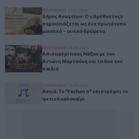
Δήμος Ανωγείων: Ο «Αμέθυστος» παρουσιά
ΠΟΛΙΤΙΣΜΟΣ
03.07.2026
Δήμος Ανωγείων: Ο «Αμέθυστος»
παρουσιάζεται ως ένα πρωτότυπο
μουσικό – οινικό δρώμενο
Απισωμερίτικος Νάξου με τον Αντώνη Μαρ
ΠΟΛΙΤΙΣΜΟΣ
29.06.2026
Απισωμερίτικος Νάξου με τον
Αντώνη Μαρτσάκη και τα δυο του
παιδιά
Χανιά: Το "Festum π" επιστρέφει το φετιν
ΠΟΛΙΤΙΣΜΟΣ
19.06.2026
Χανιά: Το "Festum π" επιστρέφει το
φετινό καλοκαίρι