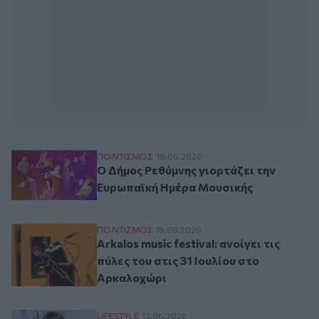
Ο Δήμος Ρεθύμνης γιορτάζει την Ευρωπα
ΠΟΛΙΤΙΣΜΟΣ
18.06.2026
Ο Δήμος Ρεθύμνης γιορτάζει την
Ευρωπαϊκή Ημέρα Μουσικής
Arkalos music festival: ανοίγει τις πύλες 
ΠΟΛΙΤΙΣΜΟΣ
15.06.2026
Arkalos music festival: ανοίγει τις
πύλες του στις 31 Ιουλίου στο
Αρκαλοχώρι
Τέιλορ Σουίφτ: Έγινε η νεότερη γυναίκα στ
LIFESTYLE
13.06.2026