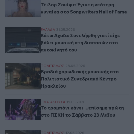
Τέιλορ Σουίφτ: Έγινε η νεότερη
γυναίκα στο Songwriters Hall of Fame
Κάτω Αχαΐα: Συνελήφθη γιατί είχε βάλει 
ΕΛΛAΔΑ
31.05.2026
Κάτω Αχαΐα: Συνελήφθη γιατί είχε
βάλει μουσική στη διαπασών στο
αυτοκίνητό του
Βραδιά χορωδιακής μουσικής στο Πολιτι
ΠΟΛΙΤΙΣΜΟΣ
28.05.2026
Βραδιά χορωδιακής μουσικής στο
Πολιτιστικό Συνεδριακό Κέντρο
Ηρακλείου
Το τρομπόνι κάνει …επίσημη πρώτη στο 
ΕΙΔΑ-ΑΚΟΥΣΑ
19.05.2026
Το τρομπόνι κάνει …επίσημη πρώτη
στο ΠΣΚΗ το Σάββατο 23 Μαΐου
Ποίηση & Μουσική στο Πολιτιστικό Συνεδ
ΠΟΛΙΤΙΣΜΟΣ
12.05.2026