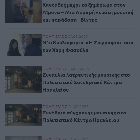
Καντάδες μέχρι το ξημέρωμα στον
Αΐμονα – Μια Λαμπρή γεμάτη μουσική
και παράδοση - Βίντεο
Νέα Κυκλοφορία: «Η Ζωγραφιά» από τον
ΠΟΛΙΤΙΣΜΟΣ
21.03.2026
Νέα Κυκλοφορία: «Η Ζωγραφιά» από
τον Χάρη Φασούλα
Συναυλία λατρευτικής μουσικής στο Πολι
ΠΟΛΙΤΙΣΜΟΣ
26.02.2026
Συναυλία λατρευτικής μουσικής στο
Πολιτιστικό Συνεδριακό Κέντρο
Ηρακλείου
Συνέδριο σύγχρονης μουσικής στο Πολιτ
ΠΟΛΙΤΙΣΜΟΣ
24.02.2026
Συνέδριο σύγχρονης μουσικής στο
Πολιτιστικό Κέντρο Ηρακλείου
Κήπος Σάρχου: διάλεξη για τη μουσική σ
ΠΟΛΙΤΙΣΜΟΣ
23.02.2026