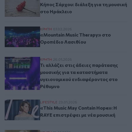
Κήπος Σάρχου: διάλεξη για τη μουσική
στο Ηράκλειο
«Mountain Music Therapy» στο Οροπέδιο 
ΚΡΗΤΗ
07.02.2026
«Mountain Music Therapy» στο
Οροπέδιο Λασιθίου
Τι αλλάζει στις άδειες παράτασης μουσικ
ΚΡΗΤΗ
26.01.2026
Τι αλλάζει στις άδειες παράτασης
μουσικής για τα καταστήματα
υγειονομικού ενδιαφέροντος στο
Ρέθυμνο
«This Music May Contain Hope»: Η RAYE ε
LIFESTYLE
23.01.2026
«This Music May Contain Hope»: Η
RAYE επιστρέφει με νέα μουσική