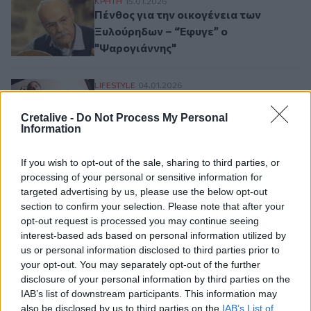
Πένθος για την οικογένεια των Ξυλούρηδ
ΚΡΗΤΗ
15.01.2026
Πένθος για την οικογένεια των
Ξυλούρηδων – “Έφυγε” ο
"Ψαρογιάννης"
Έκθεση – φόρος τιμής στον Φράνκο Μπατ
LIFESTYLE
04.01.2026
Έκθεση – φόρος τιμής στον Φράνκο
Μπατιάτο
Cretalive -
Do Not Process My Personal
Information
If you wish to opt-out of the sale, sharing to third parties, or
Σελιδοποίηση
processing of your personal or sensitive information for
Current page
1
Προηγούμενη σελίδα
Next page
targeted advertising by us, please use the below opt-out
section to confirm your selection. Please note that after your
opt-out request is processed you may continue seeing
interest-based ads based on personal information utilized by
us or personal information disclosed to third parties prior to
Ροή ειδήσεων
Δημοφιλή
your opt-out. You may separately opt-out of the further
disclosure of your personal information by third parties on the
IAB’s list of downstream participants. This information may
08:34
also be disclosed by us to third parties on the
IAB’s List of