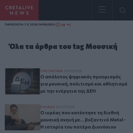
Homepage
/
29 °C
ΠΑΡΑΣΚΕΥΗ 7.8.2026
ΗΡΑΚΛΕΙΟ
Όλα τα άρθρα του tag Μουσική
Ο απόλυτος ψηφιακός προορισμός για μουσ
ΟΙΚΟΝΟΜΙΑ
07.07.2026
Ο απόλυτος ψηφιακός προορισμός
για μουσική, πολιτισμό και αθλητισμό
με την ενέργεια της ΔΕΗ
Ο ιερέας που κατέκτησε τη διεθνή μουσικ
ΕΛΛAΔΑ
03.07.2026
Ο ιερέας που κατέκτησε τη διεθνή
μουσική σκηνή με… βυζαντινό Metal -
Η ιστορία του πατέρα Διονύσιου