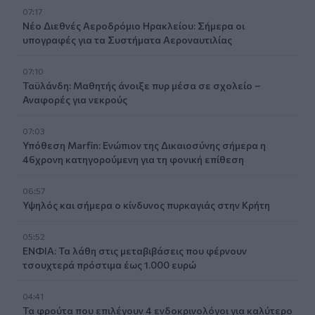
07:17
Νέο Διεθνές Αεροδρόμιο Ηρακλείου: Σήμερα οι
υπογραφές για τα Συστήματα Αεροναυτιλίας
07:10
Ταϋλάνδη: Μαθητής άνοιξε πυρ μέσα σε σχολείο –
Αναφορές για νεκρούς
07:03
Υπόθεση Marfin: Ενώπιον της Δικαιοσύνης σήμερα η
46χρονη κατηγορούμενη για τη φονική επίθεση
06:57
Υψηλός και σήμερα ο κίνδυνος πυρκαγιάς στην Κρήτη
05:52
ΕΝΦΙΑ: Τα λάθη στις μεταβιβάσεις που φέρνουν
τσουχτερά πρόστιμα έως 1.000 ευρώ
04:41
Τα φρούτα που επιλέγουν 4 ενδοκρινολόγοι για καλύτερο