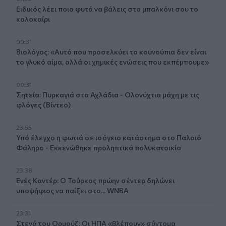
Ειδικός λέει ποια φυτά να βάλεις στο μπαλκόνι σου το
καλοκαίρι
00:31
Βιολόγος: «Αυτό που προσελκύει τα κουνούπια δεν είναι
το γλυκό αίμα, αλλά οι χημικές ενώσεις που εκπέμπουμε»
00:31
Σητεία: Πυρκαγιά στα Αχλάδια - Ολονύχτια μάχη με τις
φλόγες (Βίντεο)
23:55
Υπό έλεγχο η φωτιά σε ισόγειο κατάστημα στο Παλαιό
Φάληρο - Εκκενώθηκε προληπτικά πολυκατοικία
23:38
Ενές Καντέρ: Ο Τούρκος πρώην σέντερ δηλώνει
υποψήφιος να παίξει στο... WNBA
23:31
Στενά του Ορμούζ: Οι ΗΠΑ «βλέπουν» σύντομα