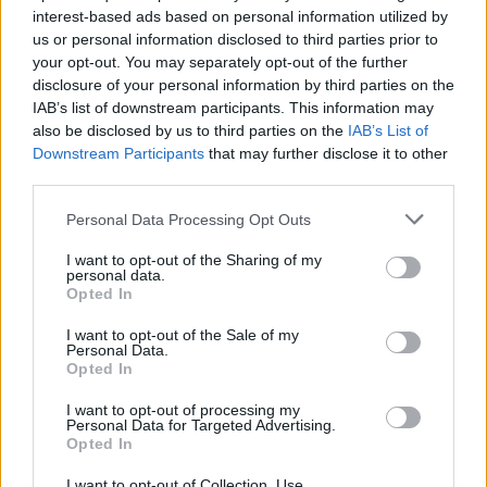
interest-based ads based on personal information utilized by
us or personal information disclosed to third parties prior to
07:07
your opt-out. You may separately opt-out of the further
Τέσσερις ασκήσεις σε όρθια στάση που μετά τα 60
disclosure of your personal information by third parties on the
ενδυναμώνουν τους γλουτούς καλύτερα από τα squats -
IAB’s list of downstream participants. This information may
Βίντεο
also be disclosed by us to third parties on the
IAB’s List of
Downstream Participants
that may further disclose it to other
07:06
third parties.
Εορτολόγιο: Ποιοι γιορτάζουν σήμερα 8 Αυγούστου
Personal Data Processing Opt Outs
07:00
Αντί για καφέ: Τρία ροφήματα για άμεσο "ξύπνημα" και
I want to opt-out of the Sharing of my
ενέργεια που διαρκεί
personal data.
Opted In
06:55
I want to opt-out of the Sale of my
Πυρκαγιές: «Πολύ υψηλός» ο κίνδυνος και σήμερα στην
Personal Data.
Κρήτη - Δείτε χάρτη
Opted In
I want to opt-out of processing my
06:44
Personal Data for Targeted Advertising.
Σητεία: Καλύτερη η εικόνα με την φωτιά στα Αχλάδια -
Opted In
Βίντεο
I want to opt-out of Collection, Use,