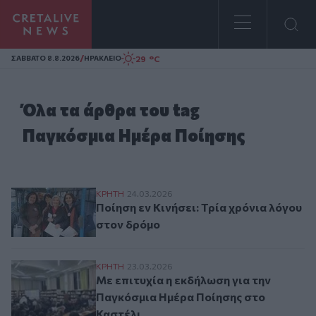
Homepage
/
29 °C
ΣAΒΒΑΤΟ 8.8.2026
ΗΡΑΚΛΕΙΟ
Όλα τα άρθρα του tag
Παγκόσμια Ημέρα Ποίησης
Ποίηση εν Κινήσει: Τρία χρόνια λόγου στ
ΚΡΗΤΗ
24.03.2026
Ποίηση εν Κινήσει: Τρία χρόνια λόγου
στον δρόμο
Με επιτυχία η εκδήλωση για την Παγκόσμ
ΚΡΗΤΗ
23.03.2026
Με επιτυχία η εκδήλωση για την
Παγκόσμια Ημέρα Ποίησης στο
Καστέλι