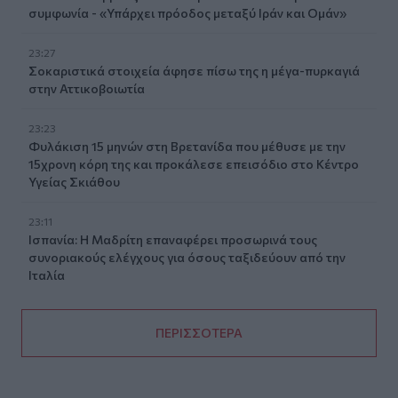
συμφωνία - «Υπάρχει πρόοδος μεταξύ Ιράν και Ομάν»
23:27
Σοκαριστικά στοιχεία άφησε πίσω της η μέγα-πυρκαγιά
στην Αττικοβοιωτία
23:23
Φυλάκιση 15 μηνών στη Βρετανίδα που μέθυσε με την
15χρονη κόρη της και προκάλεσε επεισόδιο στο Κέντρο
Υγείας Σκιάθου
23:11
Ισπανία: Η Μαδρίτη επαναφέρει προσωρινά τους
συνοριακούς ελέγχους για όσους ταξιδεύουν από την
Ιταλία
ΠΕΡΙΣΣΟΤΕΡΑ