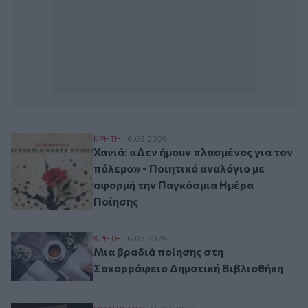
Χανιά: «Δεν ήμουν πλασμένος για τον πό
ΚΡΗΤΗ
16.03.2026
Χανιά: «Δεν ήμουν πλασμένος για τον
πόλεμο» - Ποιητικό αναλόγιο με
αφορμή την Παγκόσμια Ημέρα
Ποίησης
Μια βραδιά ποίησης στη Σακορράφειο Δη
ΚΡΗΤΗ
16.03.2026
Μια βραδιά ποίησης στη
Σακορράφειο Δημοτική Βιβλιοθήκη