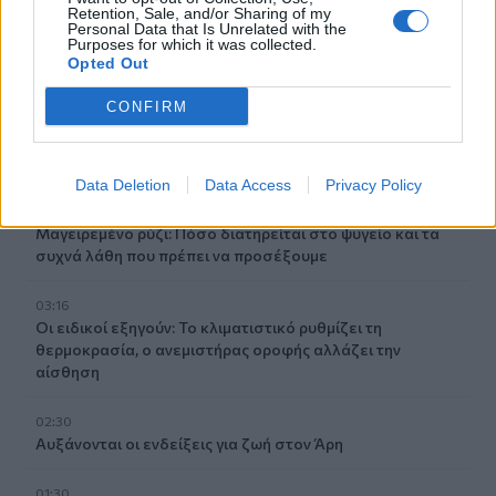
Retention, Sale, and/or Sharing of my
06:21
Personal Data that Is Unrelated with the
Το αφράτο και κρεμώδες νηστίσιμο παγωτό βανίλια,
Purposes for which it was collected.
Opted Out
χωρίς παγωτομηχανή
CONFIRM
05:41
Φεύγουμε για διακοπές; Τα 7 πράγματα που πρέπει να
κάνουμε στο σπίτι πριν κλείσουμε την πόρτα
Data Deletion
Data Access
Privacy Policy
04:11
Μαγειρεμένο ρύζι: Πόσο διατηρείται στο ψυγείο και τα
συχνά λάθη που πρέπει να προσέξουμε
03:16
Οι ειδικοί εξηγούν: Το κλιματιστικό ρυθμίζει τη
θερμοκρασία, ο ανεμιστήρας οροφής αλλάζει την
αίσθηση
02:30
Αυξάνονται οι ενδείξεις για ζωή στον Άρη
01:30