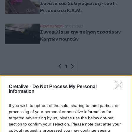
Σονάτα του Σεληνόφωτος» του Γ.
Ρίτσου στο Κ.Α.Μ.
Συνομιλία με την ποίηση τεσσάρων Κρητώ
ΠΟΛΙΤΙΣΜΟΣ
01.02.2023
Συνομιλία με την ποίηση τεσσάρων
Κρητών ποιητών
Σελιδοποίηση
Current page
1
Προηγούμενη σελίδα
Next page
Cretalive -
Do Not Process My Personal
Information
Ροή ειδήσεων
Δημοφιλή
If you wish to opt-out of the sale, sharing to third parties, or
processing of your personal or sensitive information for
targeted advertising by us, please use the below opt-out
07:15
section to confirm your selection. Please note that after your
ΑΑΔΕ: Ανοιχτό το σύστημα Ενιαίας Αίτησης Ενίσχυσης
opt-out request is processed you may continue seeing
2025 – Μέχρι πότε μπορούν να γίνουν διορθώσεις