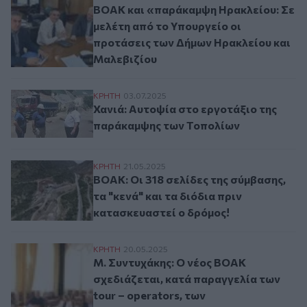
ΒΟΑΚ και «παράκαμψη Ηρακλείου: Σε
μελέτη από το Υπουργείο οι
προτάσεις των Δήμων Ηρακλείου και
Μαλεβιζίου
Χανιά: Αυτοψία στο εργοτάξιο της παράκ
ΚΡΗΤΗ
03.07.2025
Χανιά: Αυτοψία στο εργοτάξιο της
παράκαμψης των Τοπολίων
ΒΟΑΚ: Οι 318 σελίδες της σύμβασης, τα "κ
ΚΡΗΤΗ
21.05.2025
ΒΟΑΚ: Οι 318 σελίδες της σύμβασης,
τα "κενά" και τα διόδια πριν
κατασκευαστεί ο δρόμος!
Μ. Συντυχάκης: O νέος ΒΟΑΚ σχεδιάζεται,
ΚΡΗΤΗ
20.05.2025
Μ. Συντυχάκης: O νέος ΒΟΑΚ
σχεδιάζεται, κατά παραγγελία των
tour – operators, των