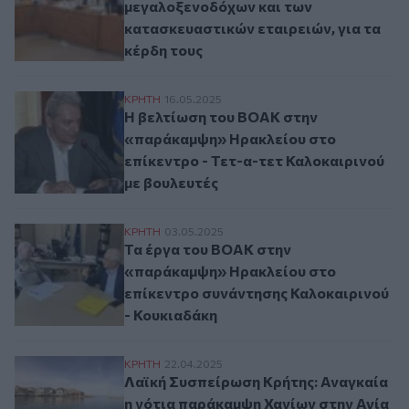
μεγαλοξενοδόχων και των
κατασκευαστικών εταιρειών, για τα
κέρδη τους
Η βελτίωση του ΒΟΑΚ στην «παράκαμψη» Η
ΚΡΗΤΗ
16.05.2025
Η βελτίωση του ΒΟΑΚ στην
«παράκαμψη» Ηρακλείου στο
επίκεντρο - Τετ-α-τετ Καλοκαιρινού
με βουλευτές
Τα έργα του ΒΟΑΚ στην «παράκαμψη» Ηρα
ΚΡΗΤΗ
03.05.2025
Τα έργα του ΒΟΑΚ στην
«παράκαμψη» Ηρακλείου στο
επίκεντρο συνάντησης Καλοκαιρινού
- Κουκιαδάκη
Λαϊκή Συσπείρωση Κρήτης: Αναγκαία η νό
ΚΡΗΤΗ
22.04.2025
Λαϊκή Συσπείρωση Κρήτης: Αναγκαία
η νότια παράκαμψη Χανίων στην Αγία