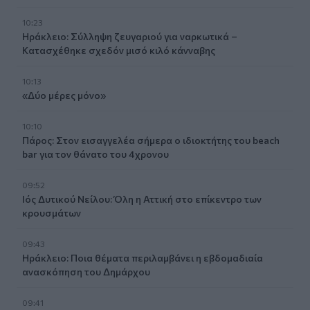
10:23
Ηράκλειο: Σύλληψη ζευγαριού για ναρκωτικά –
Κατασχέθηκε σχεδόν μισό κιλό κάνναβης
10:13
«Δύο μέρες μόνο»
10:10
Πάρος: Στον εισαγγελέα σήμερα ο ιδιοκτήτης του beach
bar για τον θάνατο του 4χρονου
09:52
Ιός Δυτικού Νείλου: Όλη η Αττική στο επίκεντρο των
κρουσμάτων
09:43
Ηράκλειο: Ποια θέματα περιλαμβάνει η εβδομαδιαία
ανασκόπηση του Δημάρχου
09:41