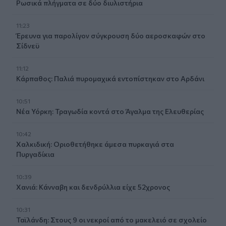
Ρωσικά πλήγματα σε δύο διυλιστήρια
11:23
Έρευνα για παρολίγον σύγκρουση δύο αεροσκαφών στο
Σίδνεϋ
11:12
Κάρπαθος: Παλιά πυρομαχικά εντοπίστηκαν στο Αρδάνι
10:51
Νέα Υόρκη: Τραγωδία κοντά στο Άγαλμα της Ελευθερίας
10:42
Χαλκιδική: Οριοθετήθηκε άμεσα πυρκαγιά στα
Πυργαδίκια
10:39
Χανιά: Κάνναβη και δενδρύλλια είχε 52χρονος
10:31
Ταϊλάνδη: Στους 9 οι νεκροί από το μακελειό σε σχολείο