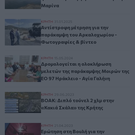
Μαρίνα
Αντίστροφη μέτρηση για την παράκαμψη 
ΚΡΗΤΗ
31.01.2025
Αντίστροφη μέτρηση για την
παράκαμψη του Αρκαλοχωρίου -
Φωτογραφίες & βίντεο
Δρομολογείται η ολοκλήρωση μελετών τη
ΚΡΗΤΗ
15.05.2024
Δρομολογείται η ολοκλήρωση
μελετών της παράκαμψης Μοιρών της
ΕΟ 97 Ηράκλειο - Αγία Γαλήνη
ΒΟΑΚ: Διπλό τούνελ 2 χλμ στην «Κακιά Σ
ΚΡΗΤΗ
29.06.2023
ΒΟΑΚ: Διπλό τούνελ 2 χλμ στην
«Κακιά Σκάλα» της Κρήτης
Ερώτηση στη Βουλή για την παράκαμψη τ
ΚΡΗΤΗ
21.04.2023
Ερώτηση στη Βουλή για την