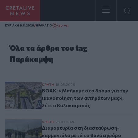
Homepage
/
32 °C
ΚΥΡΙΑΚΗ 9.8.2026
ΗΡΑΚΛΕΙΟ
Όλα τα άρθρα του tag
Παράκαμψη
ΒΟΑΚ: «Μπήκαμε στο δρόμο για την ικανο
ΚΡΗΤΗ
18.05.2026
ΒΟΑΚ: «Μπήκαμε στο δρόμο για την
ικανοποίηση των αιτημάτων μας»,
λέει ο Καλοκαιρινός
Διαμαρτυρία στη διασταύρωση-καρμανιό
ΚΡΗΤΗ
23.03.2026
Διαμαρτυρία στη διασταύρωση-
καρμανιόλα μετά το θανατηφόρο