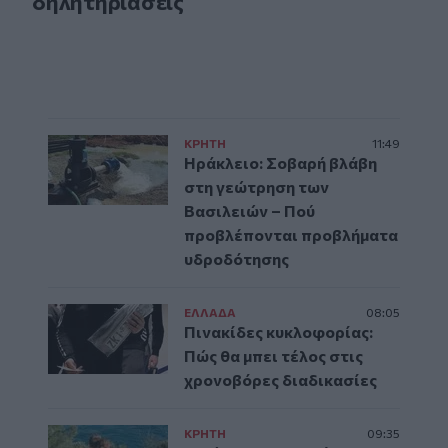
δηλητηριάσεις
ΚΡΗΤΗ
11:49
Ηράκλειο: Σοβαρή βλάβη
στη γεώτρηση των
Βασιλειών – Πού
προβλέπονται προβλήματα
υδροδότησης
ΕΛΛAΔΑ
08:05
Πινακίδες κυκλοφορίας:
Πώς θα μπει τέλος στις
χρονοβόρες διαδικασίες
ΚΡΗΤΗ
09:35