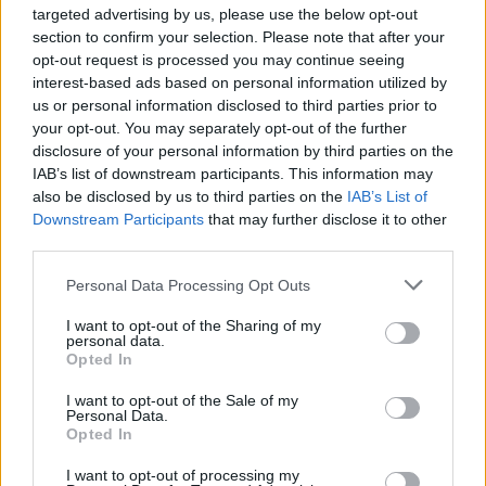
targeted advertising by us, please use the below opt-out
Περιβαλλοντικών Επιπτώσεων
section to confirm your selection. Please note that after your
opt-out request is processed you may continue seeing
interest-based ads based on personal information utilized by
Σελιδοποίηση
us or personal information disclosed to third parties prior to
Current page
1
Προηγούμενη σελίδα
Next page
your opt-out. You may separately opt-out of the further
disclosure of your personal information by third parties on the
IAB’s list of downstream participants. This information may
also be disclosed by us to third parties on the
IAB’s List of
Downstream Participants
that may further disclose it to other
third parties.
Ροή ειδήσεων
Δημοφιλή
Personal Data Processing Opt Outs
12:15
I want to opt-out of the Sharing of my
Κίσσαμος: 32χρονος κατηγορείται για πέντε κλοπές από
personal data.
επιχειρήσεις
Opted In
I want to opt-out of the Sale of my
12:14
Personal Data.
Δύο τραυματίες αστυνομικοί της ΔΙΑΣ σε τροχαίο στο
Opted In
Λαγονήσι
I want to opt-out of processing my