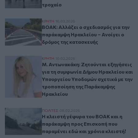
τροχαίο
ΒΟΑΚ: Αλλάζει ο σχεδιασμός για την παρ
ΚΡΗΤΗ
16.03.2026
ΒΟΑΚ: Αλλάζει ο σχεδιασμός για την
παράκαμψη Ηρακλείου – Ανοίγει ο
δρόμος της κατασκευής
Μ. Αντωνακάκη: Ζητούνται εξηγήσεις γι
ΚΡΗΤΗ
10.02.2026
Μ. Αντωνακάκη: Ζητούνται εξηγήσεις
για τη συμφωνία Δήμου Ηρακλείου και
Υπουργείου Υποδομών σχετικά με την
τροποποίηση της Παράκαμψης
Ηρακλείου
Η κλειστή γέφυρα του ΒΟΑΚ και η παράκα
ΠΟΛΙΤΕΣ
08.02.2026
Η κλειστή γέφυρα του ΒΟΑΚ και η
παράκαμψη προς Επισκοπή που
παραμένει εδώ και χρόνια κλειστή!