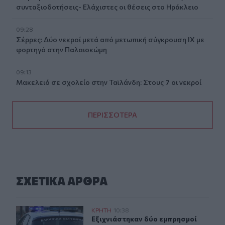
συνταξιοδοτήσεις- Ελάχιστες οι θέσεις στο Ηράκλειο
09:28
Σέρρες: Δύο νεκροί μετά από μετωπική σύγκρουση ΙΧ με
φορτηγό στην Παλαιοκώμη
09:13
Μακελειό σε σχολείο στην Ταϊλάνδη: Στους 7 οι νεκροί
ΠΕΡΙΣΣΟΤΕΡΑ
ΣΧΕΤΙΚA AΡΘΡΑ
Εξιχνιάστηκαν δύο εμπρησμοί στο Ρέθυμνο - Δικογραφ
ΚΡΗΤΗ
10:38
Εξιχνιάστηκαν δύο εμπρησμοί στο 
Εξιχνιάστηκαν δύο εμπρησμοί