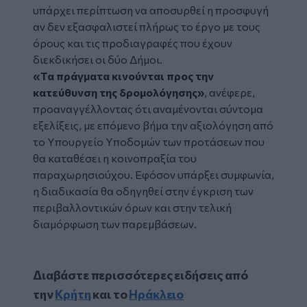
υπάρχει περίπτωση να αποσυρθεί η προσφυγή
αν δεν εξασφαλιστεί πλήρως το έργο με τους
όρους και τις προδιαγραφές που έχουν
διεκδικήσει οι δύο Δήμοι.
«Τα πράγματα κινούνται προς την
κατεύθυνση της δρομολόγησης»
, ανέφερε,
προαναγγέλλοντας ότι αναμένονται σύντομα
εξελίξεις, με επόμενο βήμα την αξιολόγηση από
το Υπουργείο Υποδομών των προτάσεων που
θα καταθέσει η κοινοπραξία του
παραχωρησιούχου. Εφόσον υπάρξει συμφωνία,
η διαδικασία θα οδηγηθεί στην έγκριση των
περιβαλλοντικών όρων και στην τελική
διαμόρφωση των παρεμβάσεων.
Διαβάστε περισσότερες ειδήσεις από
την
Κρήτη
και το
Ηράκλειο