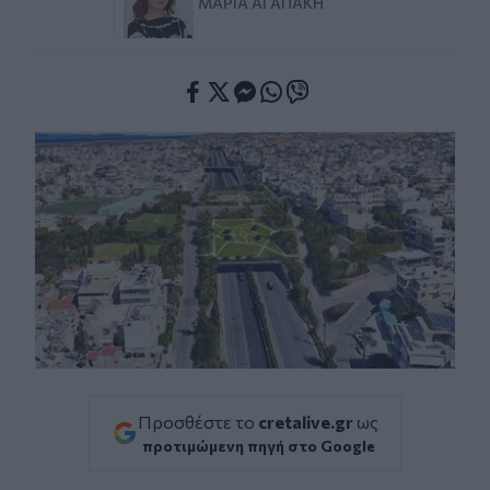
ΜΑΡΊΑ ΑΓΑΠΆΚΗ
Facebook
Twitter
Messenger
Whatsapp
Viber
Προσθέστε το
cretalive.gr
ως
προτιμώμενη πηγή στο Google