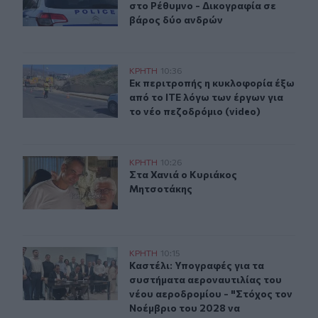
στο Ρέθυμνο - Δικογραφία σε
βάρος δύο ανδρών
Εκ περιτροπής η κυκλοφορία έξω από το ΙΤΕ λόγω των έ
ΚΡΗΤΗ
10:36
Εκ περιτροπής η κυκλοφορία έξω απ
Εκ περιτροπής η κυκλοφορία έξω
από το ΙΤΕ λόγω των έργων για
το νέο πεζοδρόμιο (video)
Στα Χανιά ο Κυριάκος Μητσοτάκης
ΚΡΗΤΗ
10:26
Στα Χανιά ο Κυριάκος Μητσοτάκης
Στα Χανιά ο Κυριάκος
Μητσοτάκης
Καστέλι: Υπογραφές για τα συστήματα αεροναυτιλίας το
ΚΡΗΤΗ
10:15
Καστέλι: Υπογραφές για τα συστήμα
Καστέλι: Υπογραφές για τα
συστήματα αεροναυτιλίας του
νέου αεροδρομίου - "Στόχος τον
Νοέμβριο του 2028 να