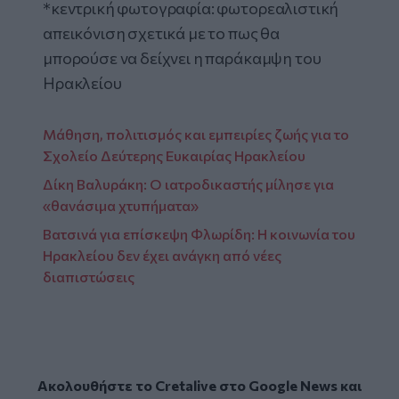
*κεντρική φωτογραφία: φωτορεαλιστική
απεικόνιση σχετικά με το πως θα
μπορούσε να δείχνει η παράκαμψη του
Ηρακλείου
Μάθηση, πολιτισμός και εμπειρίες ζωής για το
Σχολείο Δεύτερης Ευκαιρίας Ηρακλείου
Δίκη Βαλυράκη: Ο ιατροδικαστής μίλησε για
«θανάσιμα χτυπήματα»
Βατσινά για επίσκεψη Φλωρίδη: Η κοινωνία του
Ηρακλείου δεν έχει ανάγκη από νέες
διαπιστώσεις
Ακολουθήστε το Cretalive στο
Google News
και