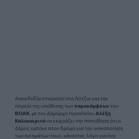
Αισιοδοξία επικρατεί στη Λότζια για την
πορεία της υπόθεσης των
παρακάμψεων
του
ΒΟΑΚ
, με τον Δήμαρχο Ηρακλείου
Αλέξη
Καλοκαιρινό
να εκφράζει την πεποίθηση ότι ο
Δήμος «μπήκε στον δρόμο για την ικανοποίηση
των αιτημάτων του», κάνοντας λόγο για ένα