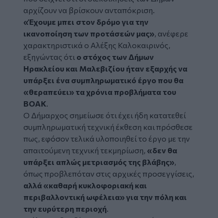
αρχίζουν να βρίσκουν ανταπόκριση.
«Έχουμε μπει στον δρόμο για την
ικανοποίηση των προτάσεών μας»
, ανέφερε
χαρακτηριστικά ο Αλέξης Καλοκαιρινός,
εξηγώντας ότι
ο στόχος των Δήμων
Ηρακλείου
και Μαλεβιζίου ήταν εξαρχής να
υπάρξει ένα συμπληρωματικό έργο
που θα
«θεραπεύει» τα χρόνια προβλήματα του
ΒΟΑΚ
.
Ο Δήμαρχος σημείωσε ότι έχει ήδη κατατεθεί
συμπληρωματική τεχνική έκθεση και πρόσθεσε
πως, εφόσον τελικά υλοποιηθεί το έργο με την
απαιτούμενη τεχνική τεκμηρίωση,
«δεν θα
υπάρξει απλώς μετριασμός της βλάβης»
,
όπως προβλεπόταν στις αρχικές προσεγγίσεις,
αλλά
«καθαρή κυκλοφοριακή και
περιβαλλοντική ωφέλεια»
για την πόλη και
την ευρύτερη περιοχή
.