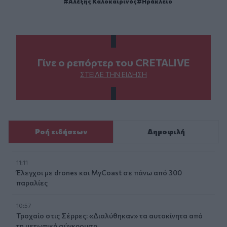
Αλέξης Καλοκαιρινός
Ηράκλειο
Γίνε ο ρεπόρτερ του CRETALIVE
ΣΤΕΊΛΕ ΤΗΝ ΕΊΔΗΣΗ
Ροή ειδήσεων
Δημοφιλή
11:11
Έλεγχοι με drones και MyCoast σε πάνω από 300
παραλίες
10:57
Τροχαίο στις Σέρρες: «Διαλύθηκαν» τα αυτοκίνητα από
τη μετωπική σύγκρουση