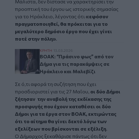
Μάλιστα, δεν δίστασε να χαρακτηρίσει την
προοπτική του έργου ως ιστορικής σημασίας
για το Ηράκλειο, λέγοντας ότι
«εφόσον
πραγματοποιηθεί, θα πρόκειται για το
μεγαλύτερο δημόσιο έργο που έχει γίνει
ποτέ στην πόλη»
.
ΒΟΑΚ: “Πράσινο φως” από τον Δήμα για τι
ΚΡΗΤΗ
13.03.2026
ΒΟΑΚ: “Πράσινο φως” από τον
Δήμα για τις παρακάμψεις σε
Ηράκλειο και Μαλεβίζι
Σε ό,τι αφορά τη συζήτηση που έχει
προσδιοριστεί για τις 27 Μαΐου,
οι δύο Δήμοι
ζήτησαν
την αναβολή της εκδίκασης της
προσφυγής που έχουν καταθέσει οι δύο
Δήμοι για τα έργα στον ΒΟΑΚ, εκτιμώντας
ότι το αίτημα θα γίνει δεκτό λόγω των
εξελίξεων που βρίσκονται σε εξέλιξη
.
Ο Δήμαρχος ξεκαθάρισε πάντως ότι δεν