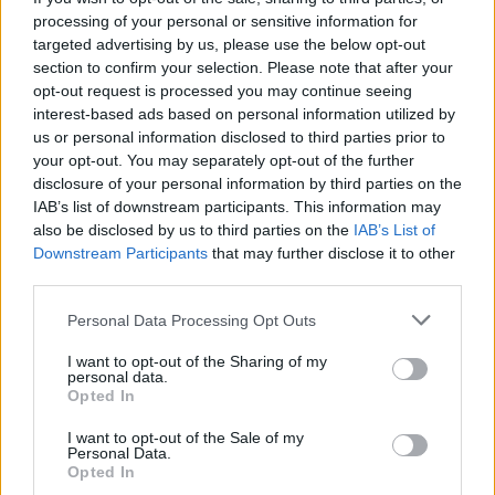
πολίτες!
processing of your personal or sensitive information for
targeted advertising by us, please use the below opt-out
section to confirm your selection. Please note that after your
10:15
opt-out request is processed you may continue seeing
Καστέλι: Υπογραφές για τα συστήματα αεροναυτιλίας
interest-based ads based on personal information utilized by
του νέου αεροδρομίου - "Στόχος τον Νοέμβριο του 2028
να λειτουργεί"
us or personal information disclosed to third parties prior to
your opt-out. You may separately opt-out of the further
disclosure of your personal information by third parties on the
10:09
IAB’s list of downstream participants. This information may
Η μεγάλη αλλαγή στις συσκευασίες: Τι αλλάζει στην ΕΕ
also be disclosed by us to third parties on the
IAB’s List of
από τις 12 Αυγούστου
Downstream Participants
that may further disclose it to other
third parties.
10:07
Τι θα δούμε στα Κηποθέατρα Ηρακλείου το
Personal Data Processing Opt Outs
Σαββατοκύριακο
I want to opt-out of the Sharing of my
10:00
personal data.
Opted In
«Το Δικαίωμα» γίνεται λογοτεχνία: Ο Δήμος Αγίου
Νικολάου προκηρύσσει τον 33ο Πανελλήνιο Λογοτεχνικό
I want to opt-out of the Sale of my
Διαγωνισμό
Personal Data.
Opted In
09:57