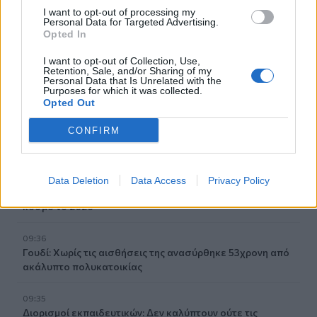
Κέιτι Πέρι και Τζάστιν Τριντό αχώριστοι στις διακοπές
I want to opt-out of processing my
Personal Data for Targeted Advertising.
τους στην Ελλάδα
Opted In
09:54
I want to opt-out of Collection, Use,
Retention, Sale, and/or Sharing of my
Περιφέρεια Κρήτης: Σε εξέλιξη το Πρόγραμμα
Personal Data that Is Unrelated with the
Καταπολέμησης Κουνουπιών 2026–2028
Purposes for which it was collected.
Opted Out
09:47
CONFIRM
ΒΟΑΚ: Κυκλοφοριακές ρυθμίσεις στην περιοχή της
γέφυρας Ξηροποτάμου
09:47
Data Deletion
Data Access
Privacy Policy
Τα ισχυρότερα και τα ασθενέστερα διαβατήρια στον
κόσμο το 2026
09:36
Γουδί: Χωρίς τις αισθήσεις της ανασύρθηκε 53χρονη από
ακάλυπτο πολυκατοικίας
09:35
Διορισμοί εκπαιδευτικών: Δεν καλύπτουν ούτε τις