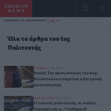
Homepage
/
26 °C
ΠΑΡΑΣΚΕΥΗ 7.8.2026
ΗΡΑΚΛΕΙΟ
Όλα τα άρθρα του tag
Πολιτευτής
Βουλή: Την άρση ασυλίας του Κυρ. Βελόπ
ΕΛΛAΔΑ
06.05.2026
Βουλή: Την άρση ασυλίας του Κυρ.
Βελόπουλου εισηγείται η Επιτροπή
Δεοντολογίας
Ο τοπικός πολιτευτής, οι πολλές στροφές
ΕΙΔΑ-ΑΚΟΥΣΑ
19.04.2022
Ο τοπικός πολιτευτής, οι πολλές
στροφές και η… Γεσθημανή!