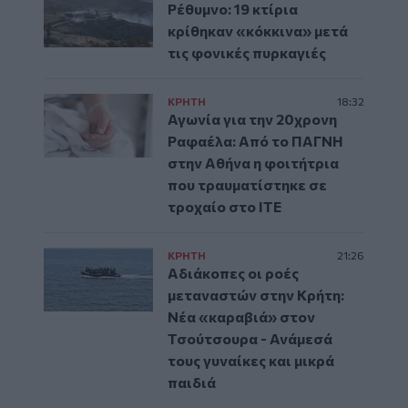
Ρέθυμνο: 19 κτίρια
κρίθηκαν «κόκκινα» μετά
τις φονικές πυρκαγιές
ΚΡΗΤΗ
18:32
Αγωνία για την 20χρονη
Ραφαέλα: Από το ΠΑΓΝΗ
στην Αθήνα η φοιτήτρια
που τραυματίστηκε σε
τροχαίο στο ΙΤΕ
ΚΡΗΤΗ
21:26
Αδιάκοπες οι ροές
μεταναστών στην Κρήτη:
Νέα «καραβιά» στον
Τσούτσουρα - Ανάμεσά
τους γυναίκες και μικρά
παιδιά