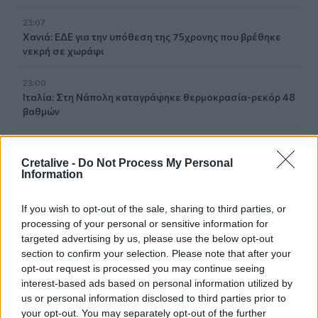
23:07
Χανιά: ΕΔΕ για την υπόθεση της 75χρονης που βρέθηκε
νεκρή σε χωράφι
23:00
Ιταλία: Στη Νάπολη καταγράφηκε θερμοκρασία-ρεκόρ 48
βαθμών
22:32
Υπόθεση Marfin: Έφθασε στην Ελλάδα η 46χρονη
Cretalive -
Do Not Process My Personal
κατηγορούμενη για εμπρησμό
Information
22:30
If you wish to opt-out of the sale, sharing to third parties, or
Αυτές είναι οι πιο επικίνδυνες εβδομάδες για μεγάλες
processing of your personal or sensitive information for
πυρκαγιές
targeted advertising by us, please use the below opt-out
section to confirm your selection. Please note that after your
22:21
opt-out request is processed you may continue seeing
Χρήστος Δάντης: «Δεν περίμενα την αχαριστία, 22 χρόνια
interest-based ads based on personal information utilized by
μετά και συνάδελφοι προσπαθούν να ξεχάσουν ότι
us or personal information disclosed to third parties prior to
έγραψα αυτό το τραγούδι»
your opt-out. You may separately opt-out of the further