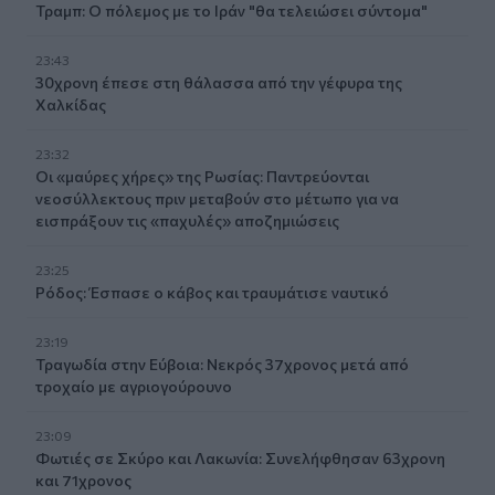
Τραμπ: Ο πόλεμος με το Ιράν "θα τελειώσει σύντομα"
23:43
30χρονη έπεσε στη θάλασσα από την γέφυρα της
Χαλκίδας
23:32
Οι «μαύρες χήρες» της Ρωσίας: Παντρεύονται
νεοσύλλεκτους πριν μεταβούν στο μέτωπο για να
εισπράξουν τις «παχυλές» αποζημιώσεις
23:25
Ρόδος: Έσπασε ο κάβος και τραυμάτισε ναυτικό
23:19
Τραγωδία στην Εύβοια: Νεκρός 37χρονος μετά από
τροχαίο με αγριογούρουνο
23:09
Φωτιές σε Σκύρο και Λακωνία: Συνελήφθησαν 63χρονη
και 71χρονος