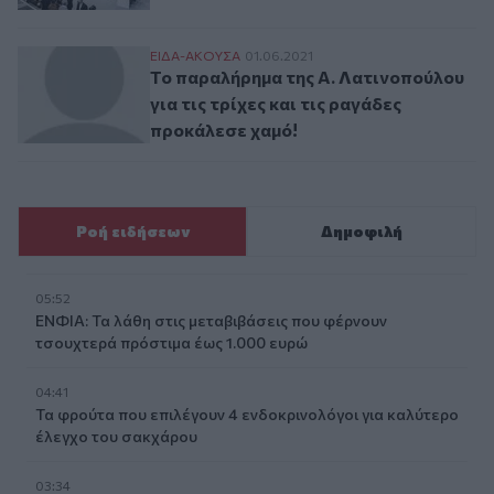
Το παραλήρημα της Α. Λατινοπούλου για τ
ΕΙΔΑ-ΑΚΟΥΣΑ
01.06.2021
Το παραλήρημα της Α. Λατινοπούλου
για τις τρίχες και τις ραγάδες
προκάλεσε χαμό!
Ροή ειδήσεων
Δημοφιλή
05:52
ΕΝΦΙΑ: Τα λάθη στις μεταβιβάσεις που φέρνουν
τσουχτερά πρόστιμα έως 1.000 ευρώ
04:41
Τα φρούτα που επιλέγουν 4 ενδοκρινολόγοι για καλύτερο
έλεγχο του σακχάρου
03:34