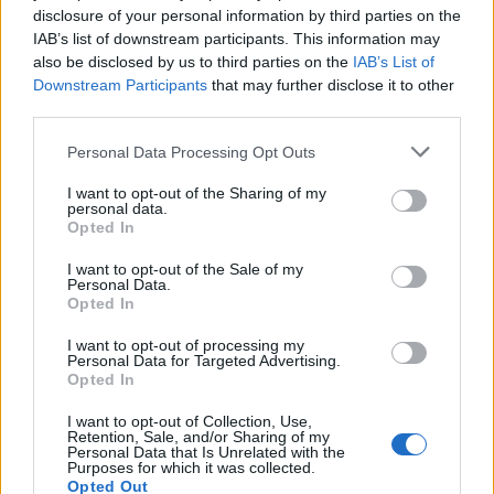
disclosure of your personal information by third parties on the
22:14
IAB’s list of downstream participants. This information may
Ξεκινούν τα δοκιμαστικά δρομολόγια της επέκτασης του
also be disclosed by us to third parties on the
IAB’s List of
Μετρό Θεσσαλονίκης
Downstream Participants
that may further disclose it to other
third parties.
22:05
Τζόκερ: Αυτοί είναι οι τυχεροί αριθμοί που κερδίζουν
Personal Data Processing Opt Outs
πάνω από 2 εκατ. ευρώ
I want to opt-out of the Sharing of my
personal data.
Opted In
ΠΕΡΙΣΣΟΤΕΡΑ
I want to opt-out of the Sale of my
Personal Data.
Opted In
I want to opt-out of processing my
Personal Data for Targeted Advertising.
Opted In
I want to opt-out of Collection, Use,
Retention, Sale, and/or Sharing of my
Personal Data that Is Unrelated with the
Purposes for which it was collected.
Opted Out