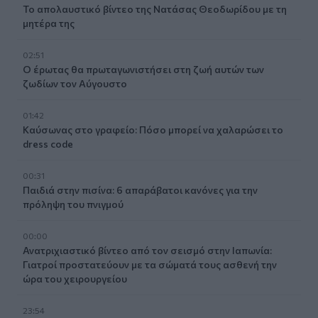
Το απολαυστικό βίντεο της Νατάσας Θεοδωρίδου με τη
μητέρα της
02:51
Ο έρωτας θα πρωταγωνιστήσει στη ζωή αυτών των
ζωδίων τον Αύγουστο
01:42
Καύσωνας στο γραφείο: Πόσο μπορεί να χαλαρώσει το
dress code
00:31
Παιδιά στην πισίνα: 6 απαράβατοι κανόνες για την
πρόληψη του πνιγμού
00:00
Ανατριχιαστικό βίντεο από τον σεισμό στην Ιαπωνία:
Γιατροί προστατεύουν με τα σώματά τους ασθενή την
ώρα του χειρουργείου
23:54