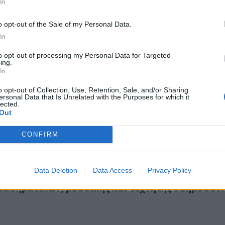
In
o opt-out of the Sale of my Personal Data.
In
to opt-out of processing my Personal Data for Targeted
ing.
στον Δήμο Χανίων το ευρωπαϊκό έργο «RuralRevive»
In
ηκε στον Δήμο Χανίων το ευρωπαϊκό έργο
e»
o opt-out of Collection, Use, Retention, Sale, and/or Sharing
ersonal Data that Is Unrelated with the Purposes for which it
lected.
Out
CONFIRM
26 επιστρέφει στα Χανιά με ένα διεθνές πρόγραμμα μαθηματι
Data Deletion
Data Access
Privacy Policy
 2026 επιστρέφει στα Χανιά με ένα διεθνές
αθηματικών, μουσικής και τεχνητής νοημοσύν