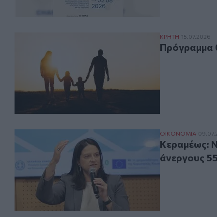
Πρόγραμμα θετι
ΚΡΗΤΗ
15.07.2026
Πρόγραμμα θ
Κεραμέως: Νέο 
ΟΙΚΟΝΟΜΙΑ
09.07.
Κεραμέως: Ν
άνεργους 55