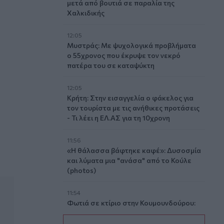
μετά από βουτιά σε παραλία της
Χαλκιδικής
12:05
Μυστράς: Με ψυχολογικά προβλήματα
ο 55χρονος που έκρυψε τον νεκρό
πατέρα του σε καταψύκτη
12:05
θήνα
Κρήτη: Στην εισαγγελία ο φάκελος για
τον τουρίστα με τις ανήθικες προτάσεις
- Τι λέει η ΕΛ.ΑΣ για τη 10χρονη
11:56
«Η θάλασσα βάφτηκε καφέ»: Δυσοσμία
και λύματα μια "ανάσα" από το Κούλε
(photos)
11:54
Φωτιά σε κτίριο στην Κουμουνδούρου:
Πυροσβέστες απεγκλώβισαν άτομο