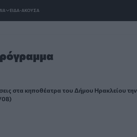
ΙΑ
ΕΙΔΑ-ΑΚΟΥΣΑ
Πρόγραμμα
 στα κηποθέατρα του Δήμου Ηρακλείου την Τετάρτη (05/08
εις στα κηποθέατρα του Δήμου Ηρακλείου την
/08)