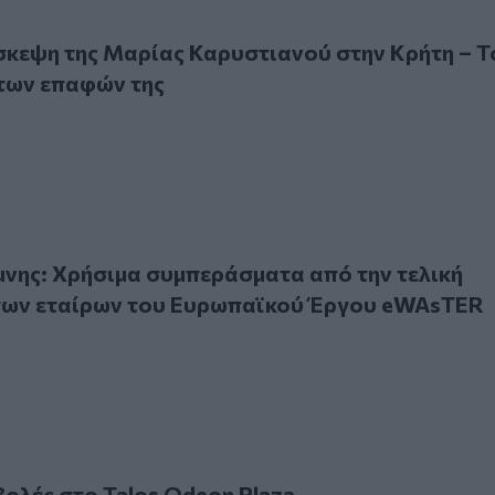
ψη της Μαρίας Καρυστιανού στην Κρήτη – Το πρόγραμμα τω
σκεψη της Μαρίας Καρυστιανού στην Κρήτη – Τ
των επαφών της
: Χρήσιμα συμπεράσματα από την τελική συνάντηση των ε
νης: Χρήσιμα συμπεράσματα από την τελική
των εταίρων του Ευρωπαϊκού Έργου eWAsTER
ς στο Talos Odeon Plaza
βολές στο Talos Odeon Plaza