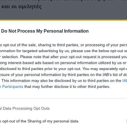
 και οι ομιλητές
-
Do Not Process My Personal Information
to opt-out of the sale, sharing to third parties, or processing of your per
 αφιερωμένος στην ιστορία και τον πολιτισμό στον Δήμο Μ
.2026
formation for targeted advertising by us, please use the below opt-out s
τος αφιερωμένος στην ιστορία και τον πολιτι
r selection. Please note that after your opt-out request is processed y
Μινώα Πεδιάδας
eing interest-based ads based on personal information utilized by us or
disclosed to third parties prior to your opt-out. You may separately opt-
losure of your personal information by third parties on the IAB’s list of
. This information may also be disclosed by us to third parties on the
IA
Participants
that may further disclose it to other third parties.
νίων: Ξεκινούν οι αιτήσεις για τον τελευταίο κύκλο του πρ
l Data Processing Opt Outs
ο Χανίων: Ξεκινούν οι αιτήσεις για τον τελευτα
ρογράμματος «Action4All» με επίδομα έως 1.5
o opt-out of the Sharing of my personal data.