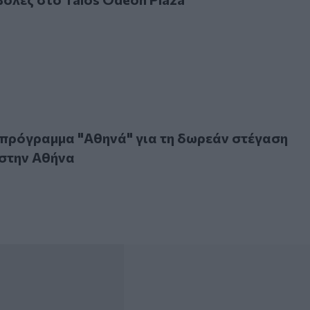
όγραμμα "Αθηνά" για τη δωρεάν στέγαση φοιτητριών στην Α
 πρόγραμμα "Αθηνά" για τη δωρεάν στέγαση
 στην Αθήνα