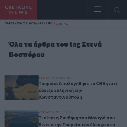
Homepage
/
26 °C
ΠΑΡΑΣΚΕΥΗ 7.8.2026
ΗΡΑΚΛΕΙΟ
Όλα τα άρθρα του tag Στενά
Βοσπόρου
Τουρκία: Απολογήθηκε το CBS γιατί έδειξ
ΚΟΣΜΟΣ
03.03.2022
Τουρκία: Απολογήθηκε το CBS γιατί
έδειξε ελληνική την
Κωνσταντινούπολη
Τι είναι η Συνθήκη του Μοντρέ που δίνει
ΚΟΣΜΟΣ
01.03.2022
Τι είναι η Συνθήκη του Μοντρέ που
δίνει στην Τουρκία τον έλεγχο στα