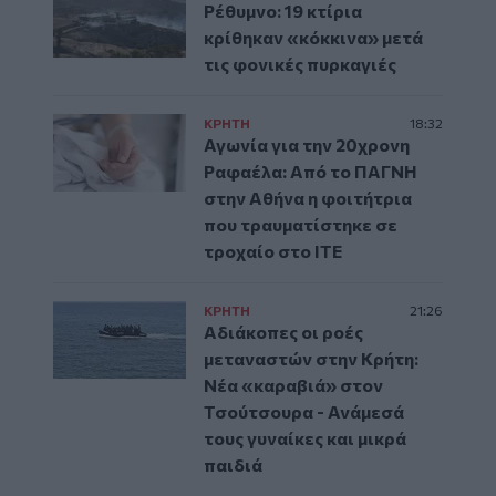
Ρέθυμνο: 19 κτίρια
κρίθηκαν «κόκκινα» μετά
τις φονικές πυρκαγιές
ΚΡΗΤΗ
18:32
Αγωνία για την 20χρονη
Ραφαέλα: Από το ΠΑΓΝΗ
στην Αθήνα η φοιτήτρια
που τραυματίστηκε σε
τροχαίο στο ΙΤΕ
ΚΡΗΤΗ
21:26
Αδιάκοπες οι ροές
μεταναστών στην Κρήτη:
Νέα «καραβιά» στον
Τσούτσουρα - Ανάμεσά
τους γυναίκες και μικρά
παιδιά