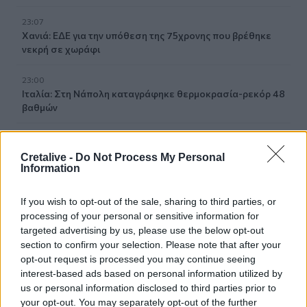
23:07
Χανιά: ΕΔΕ για την υπόθεση της 75χρονης που βρέθηκε
νεκρή σε χωράφι
23:00
Ιταλία: Στη Νάπολη καταγράφηκε θερμοκρασία-ρεκόρ 48
βαθμών
22:32
Υπόθεση Marfin: Έφθασε στην Ελλάδα η 46χρονη
Cretalive -
Do Not Process My Personal
κατηγορούμενη για εμπρησμό
Information
22:30
If you wish to opt-out of the sale, sharing to third parties, or
Αυτές είναι οι πιο επικίνδυνες εβδομάδες για μεγάλες
processing of your personal or sensitive information for
πυρκαγιές
targeted advertising by us, please use the below opt-out
section to confirm your selection. Please note that after your
22:21
opt-out request is processed you may continue seeing
Χρήστος Δάντης: «Δεν περίμενα την αχαριστία, 22 χρόνια
interest-based ads based on personal information utilized by
μετά και συνάδελφοι προσπαθούν να ξεχάσουν ότι
us or personal information disclosed to third parties prior to
έγραψα αυτό το τραγούδι»
your opt-out. You may separately opt-out of the further