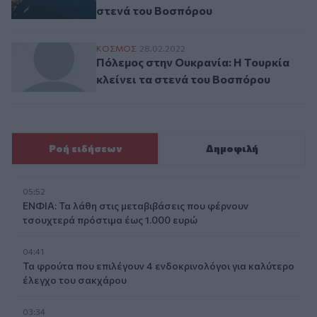
στενά του Βοσπόρου
Πόλεμος στην Ουκρανία: Η Τουρκία κλείν
ΚΟΣΜΟΣ
28.02.2022
Πόλεμος στην Ουκρανία: Η Τουρκία
κλείνει τα στενά του Βοσπόρου
Ροή ειδήσεων
Δημοφιλή
05:52
ΕΝΦΙΑ: Τα λάθη στις μεταβιβάσεις που φέρνουν
τσουχτερά πρόστιμα έως 1.000 ευρώ
04:41
Τα φρούτα που επιλέγουν 4 ενδοκρινολόγοι για καλύτερο
έλεγχο του σακχάρου
03:34