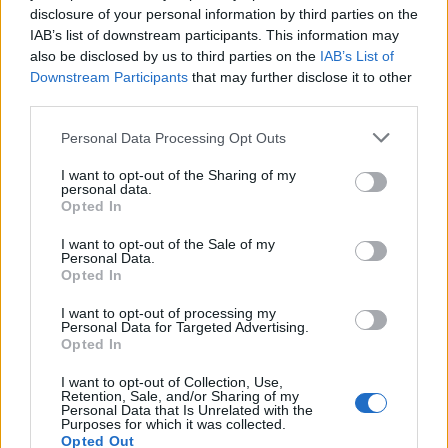
disclosure of your personal information by third parties on the
22:14
IAB’s list of downstream participants. This information may
Ξεκινούν τα δοκιμαστικά δρομολόγια της επέκτασης του
also be disclosed by us to third parties on the
IAB’s List of
Μετρό Θεσσαλονίκης
Downstream Participants
that may further disclose it to other
third parties.
22:05
Τζόκερ: Αυτοί είναι οι τυχεροί αριθμοί που κερδίζουν
Personal Data Processing Opt Outs
πάνω από 2 εκατ. ευρώ
I want to opt-out of the Sharing of my
personal data.
Opted In
ΠΕΡΙΣΣΟΤΕΡΑ
I want to opt-out of the Sale of my
Personal Data.
Opted In
I want to opt-out of processing my
Personal Data for Targeted Advertising.
Opted In
I want to opt-out of Collection, Use,
Retention, Sale, and/or Sharing of my
Personal Data that Is Unrelated with the
Purposes for which it was collected.
Opted Out