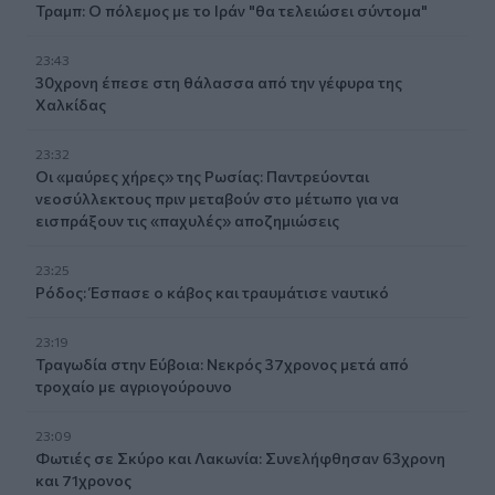
Τραμπ: Ο πόλεμος με το Ιράν "θα τελειώσει σύντομα"
23:43
30χρονη έπεσε στη θάλασσα από την γέφυρα της
Χαλκίδας
23:32
Οι «μαύρες χήρες» της Ρωσίας: Παντρεύονται
νεοσύλλεκτους πριν μεταβούν στο μέτωπο για να
εισπράξουν τις «παχυλές» αποζημιώσεις
23:25
Ρόδος: Έσπασε ο κάβος και τραυμάτισε ναυτικό
23:19
Τραγωδία στην Εύβοια: Νεκρός 37χρονος μετά από
τροχαίο με αγριογούρουνο
23:09
Φωτιές σε Σκύρο και Λακωνία: Συνελήφθησαν 63χρονη
και 71χρονος