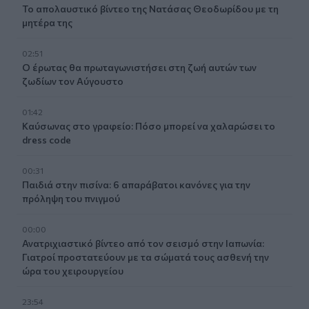
Το απολαυστικό βίντεο της Νατάσας Θεοδωρίδου με τη
μητέρα της
02:51
Ο έρωτας θα πρωταγωνιστήσει στη ζωή αυτών των
ζωδίων τον Αύγουστο
01:42
Καύσωνας στο γραφείο: Πόσο μπορεί να χαλαρώσει το
dress code
00:31
Παιδιά στην πισίνα: 6 απαράβατοι κανόνες για την
πρόληψη του πνιγμού
00:00
Ανατριχιαστικό βίντεο από τον σεισμό στην Ιαπωνία:
Γιατροί προστατεύουν με τα σώματά τους ασθενή την
ώρα του χειρουργείου
23:54