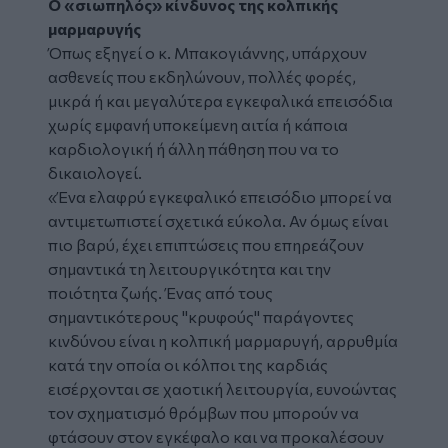
Ο «σιωπηλός» κίνδυνος της κολπικής
μαρμαρυγής
Όπως εξηγεί ο κ. Μπακογιάννης, υπάρχουν
ασθενείς που εκδηλώνουν, πολλές φορές,
μικρά ή και μεγαλύτερα εγκεφαλικά επεισόδια
χωρίς εμφανή υποκείμενη αιτία ή κάποια
καρδιολογική ή άλλη πάθηση που να το
δικαιολογεί.
«Ένα ελαφρύ εγκεφαλικό επεισόδιο μπορεί να
αντιμετωπιστεί σχετικά εύκολα. Αν όμως είναι
πιο βαρύ, έχει επιπτώσεις που επηρεάζουν
σημαντικά τη λειτουργικότητα και την
ποιότητα ζωής. Ένας από τους
σημαντικότερους "κρυφούς" παράγοντες
κινδύνου είναι η κολπική μαρμαρυγή, αρρυθμία
κατά την οποία οι κόλποι της καρδιάς
εισέρχονται σε χαοτική λειτουργία, ευνοώντας
τον σχηματισμό θρόμβων που μπορούν να
φτάσουν στον εγκέφαλο και να προκαλέσουν