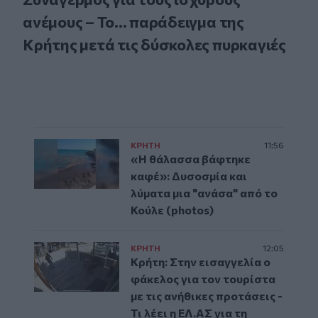
ανέμους – Το... παράδειγμα της
Κρήτης μετά τις δύσκολες πυρκαγιές
ΚΡΗΤΗ
11:56
«Η θάλασσα βάφτηκε
καφέ»: Δυσοσμία και
λύματα μια "ανάσα" από το
Κούλε (photos)
ΚΡΗΤΗ
12:05
Κρήτη: Στην εισαγγελία ο
φάκελος για τον τουρίστα
με τις ανήθικες προτάσεις -
Τι λέει η ΕΛ.ΑΣ για τη