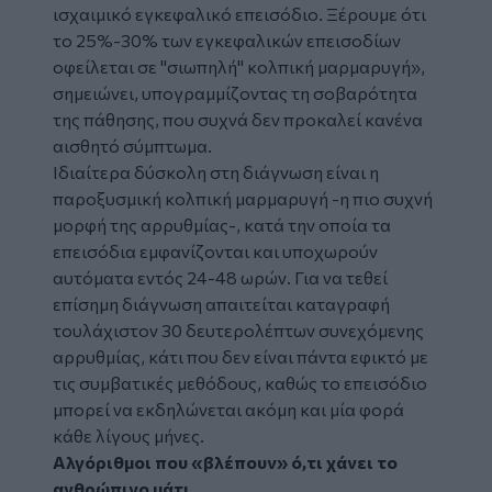
ισχαιμικό εγκεφαλικό επεισόδιο. Ξέρουμε ότι
το 25%-30% των εγκεφαλικών επεισοδίων
οφείλεται σε "σιωπηλή" κολπική μαρμαρυγή»,
σημειώνει, υπογραμμίζοντας τη σοβαρότητα
της πάθησης, που συχνά δεν προκαλεί κανένα
αισθητό σύμπτωμα.
Ιδιαίτερα δύσκολη στη διάγνωση είναι η
παροξυσμική κολπική μαρμαρυγή -η πιο συχνή
μορφή της αρρυθμίας-, κατά την οποία τα
επεισόδια εμφανίζονται και υποχωρούν
αυτόματα εντός 24-48 ωρών. Για να τεθεί
επίσημη διάγνωση απαιτείται καταγραφή
τουλάχιστον 30 δευτερολέπτων συνεχόμενης
αρρυθμίας, κάτι που δεν είναι πάντα εφικτό με
τις συμβατικές μεθόδους, καθώς το επεισόδιο
μπορεί να εκδηλώνεται ακόμη και μία φορά
κάθε λίγους μήνες.
Αλγόριθμοι που «βλέπουν» ό,τι χάνει το
ανθρώπινο μάτι