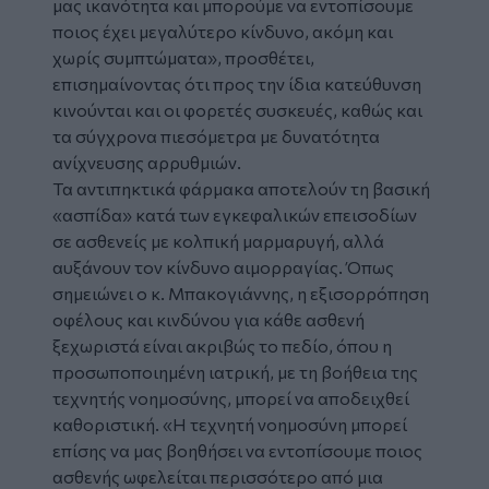
μας ικανότητα και μπορούμε να εντοπίσουμε
ποιος έχει μεγαλύτερο κίνδυνο, ακόμη και
χωρίς συμπτώματα», προσθέτει,
επισημαίνοντας ότι προς την ίδια κατεύθυνση
κινούνται και οι φορετές συσκευές, καθώς και
τα σύγχρονα πιεσόμετρα με δυνατότητα
ανίχνευσης αρρυθμιών.
Τα αντιπηκτικά φάρμακα αποτελούν τη βασική
«ασπίδα» κατά των εγκεφαλικών επεισοδίων
σε ασθενείς με κολπική μαρμαρυγή, αλλά
αυξάνουν τον κίνδυνο αιμορραγίας. Όπως
σημειώνει ο κ. Μπακογιάννης, η εξισορρόπηση
οφέλους και κινδύνου για κάθε ασθενή
ξεχωριστά είναι ακριβώς το πεδίο, όπου η
προσωποποιημένη ιατρική, με τη βοήθεια της
τεχνητής νοημοσύνης, μπορεί να αποδειχθεί
καθοριστική. «Η τεχνητή νοημοσύνη μπορεί
επίσης να μας βοηθήσει να εντοπίσουμε ποιος
ασθενής ωφελείται περισσότερο από μια