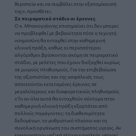
θεραπεία και να συμβάλει στην εξατομίκευσή
της», προσθέτει.
Σε πειραματικό στάδιο οι έρευνες
Ο κ. Μπακογιάννης επισημαίνει ότι δεν μπορεί
να προβλεφθεί με βεβαιότητα πότε η τεχνητή
νοημοσύνη θα ενταχθεί στην καθημερινή
κλινική πράξη, καθώς οι περισσότεροι
αλγόριθμοι βρίσκονται ακόμη σε πειραματικό
στάδιο, με μελέτες που έχουν διεξαχθεί κυρίως
σε μικρούς πληθυσμούς. Για την επιβεβαίωση
της αξιοπιστίας και της ασφάλειάς τους
απαιτούνται εκτεταμένες έρευνες σε
μεγαλύτερους και διαφορετικούς πληθυσμούς.
«Το αν όλα αυτά θα ενταχθούν σύντομα στην
καθημερινή κλινική πράξη εξαρτάται από
πολλούς παράγοντες: τη διαθεσιμότητα
δεδομένων, το ρυθμιστικό πλαίσιο και τη
συνολική οργάνωση του συστήματος υγείας. Αν
εφαρμοστούν μαζικά τέτοια εργαλεία, μπορεί