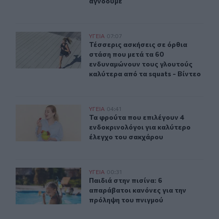
αγνοούμε
Τέσσερις ασκήσεις σε όρθια στάση που μετά τα 60 ενδυ
ΥΓΕΙΑ
07:07
Τέσσερις ασκήσεις σε όρθια στάση 
Τέσσερις ασκήσεις σε όρθια
στάση που μετά τα 60
ενδυναμώνουν τους γλουτούς
καλύτερα από τα squats - Βίντεο
Τα φρούτα που επιλέγουν 4 ενδοκρινολόγοι για καλύτ
ΥΓΕΙΑ
04:41
Τα φρούτα που επιλέγουν 4 ενδοκρ
Τα φρούτα που επιλέγουν 4
ενδοκρινολόγοι για καλύτερο
έλεγχο του σακχάρου
Παιδιά στην πισίνα: 6 απαράβατοι κανόνες για την πρό
ΥΓΕΙΑ
00:31
Παιδιά στην πισίνα: 6 απαράβατοι 
Παιδιά στην πισίνα: 6
απαράβατοι κανόνες για την
πρόληψη του πνιγμού