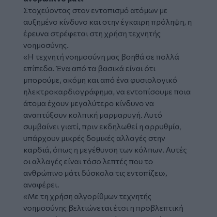
Στοχεύοντας στον εντοπισμό ατόμων με
αυξημένο κίνδυνο και στην έγκαιρη πρόληψη, η
έρευνα στρέφεται στη χρήση τεχνητής
νοημοσύνης.
«Η τεχνητή νοημοσύνη μας βοηθά σε πολλά
επίπεδα. Ένα από τα βασικά είναι ότι
μπορούμε, ακόμη και από ένα φυσιολογικό
ηλεκτροκαρδιογράφημα, να εντοπίσουμε ποια
άτομα έχουν μεγαλύτερο κίνδυνο να
αναπτύξουν κολπική μαρμαρυγή. Αυτό
συμβαίνει γιατί, πριν εκδηλωθεί η αρρυθμία,
υπάρχουν μικρές δομικές αλλαγές στην
καρδιά, όπως η μεγέθυνση των κόλπων. Αυτές
οι αλλαγές είναι τόσο λεπτές που το
ανθρώπινο μάτι δύσκολα τις εντοπίζει»,
αναφέρει.
«Με τη χρήση αλγορίθμων τεχνητής
νοημοσύνης βελτιώνεται έτσι η προβλεπτική