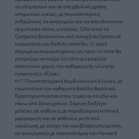
να οδηγήσουν και σε υπερβολική χρήση
υπηρεσιών υγείας, με περισσότερους
ανθρώπους να ανησυχούν και να απευθύνονται
συχνότερα στους γιατρούς. Όλα αυτά τα
ζητήματα βρίσκονται υπό συνεχή συζήτηση σε
ευρωπαϊκό και διεθνές επίπεδο. Γι’ αυτό
παραμένω συγκρατημένος ως προς το πότε θα
μπορούμε να πούμε ότι τέτοια εργαλεία
αποτελούν μέρος της καθημερινής κλινικής
πρακτικής», εξηγεί.
Η Γ’ Πανεπιστημιακή Καρδιολογική Κλινική, με
πρωτοπόρο τον καθηγητή Βασίλη Βασιλικό,
δραστηριοποιείται στον τομέα αυτό εδώ και
πάνω από δέκα χρόνια. Σήμερα διεξάγει
μελέτες σε ασθενείς με παροξυσμική κολπική
μαρμαρυγή και σε ασθενείς μετά από
κατάλυση, με στόχο την πρόβλεψη υποτροπής,
σε συνεργασία με πανεπιστήμια του Harvard