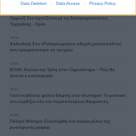
Data Deletion
Data Access
Privacy Policy
14:12
Φρουροί της Επανάστασης: Το άνοιγμα των Στενών του
Ορμούζ δεν σχετίζεται με τις διαπραγματεύσεις
Τεχεράνης - Ομάν
14:04
Χαλκιδική: Στο «Παπαγεωργίου» οδηγός μοτοσικλέτας
που τραυματίστηκε σε τροχαίο
13:54
ΒΟΑΚ: Κλείνει την Τρίτη στον Ξηροπόταμο – Πώς θα
γίνεται η κυκλοφορία
13:52
Γιατί να βάλετε φύλλα δάφνης στο πλυντήριο: Το μυστικό
που κερδίζει όλο και περισσότερους θαυμαστές
13:46
Παλαιό Φάληρο: Συνελήφθη ένα ακόμα μέλος της
ρωσόφωνης μαφίας