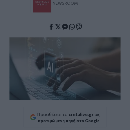
NEWSROOM
Facebook
Twitter
Messenger
Whatsapp
Viber
Προσθέστε το
cretalive.gr
ως
προτιμώμενη πηγή στο Google