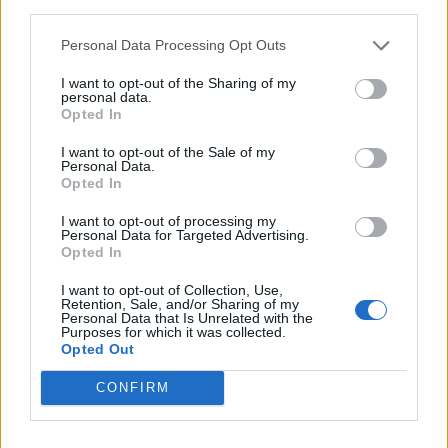
third parties.
άνω των 60 – Οι οδηγίες για ασφαλές κολύμπι
Personal Data Processing Opt Outs
14:42
Αλέξης Τσίπρας: Στις 2 Σεπτεμβρίου η παρουσίαση του
I want to opt-out of the Sharing of my
personal data.
οικονομικού προγράμματος της ΕΛ.Α.Σ.
Opted In
14:37
I want to opt-out of the Sale of my
Personal Data.
ΟΦΗ: Η τρίτη φανέλα για τη νέα σεζόν - «Το πορτοκαλί
Opted In
που κουβαλά την ιστορία μας»
I want to opt-out of processing my
14:34
Personal Data for Targeted Advertising.
Χαμός με τον Μπρούκλιν Μπέκαμ που έβρασε ζυμαρικά
Opted In
με θαλασσινό νερό (video)
I want to opt-out of Collection, Use,
Retention, Sale, and/or Sharing of my
14:26
Personal Data that Is Unrelated with the
Purposes for which it was collected.
Καλοκαίρι και αλλεργίες: Πότε απαιτείται προσοχή και
Opted Out
ποια συμπτώματα δεν πρέπει να αγνοούμε
CONFIRM
14:23
ΟΦΗ: Φουλάρει για sold out στο Σούπερ Καπ με την ΑΕΚ!