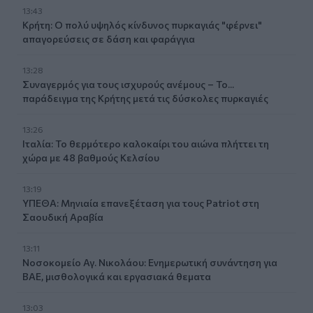
13:43
Κρήτη: Ο πολύ υψηλός κίνδυνος πυρκαγιάς "φέρνει"
απαγορεύσεις σε δάση και φαράγγια
13:28
Συναγερμός για τους ισχυρούς ανέμους – Το...
παράδειγμα της Κρήτης μετά τις δύσκολες πυρκαγιές
13:26
Ιταλία: Το θερμότερο καλοκαίρι του αιώνα πλήττει τη
χώρα με 48 βαθμούς Κελσίου
13:19
ΥΠΕΘΑ: Μηνιαία επανεξέταση για τους Patriot στη
Σαουδική Αραβία
13:11
Νοσοκομείο Αγ. Νικολάου: Ενημερωτική συνάντηση για
ΒΑΕ, μισθολογικά και εργασιακά θεματα
13:03