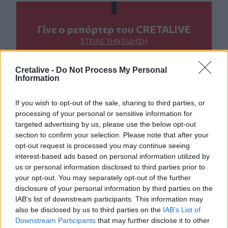
Γίνε ο ρεπόρτερ του CRETALIVE
ΣΤΕΊΛΕ ΤΗΝ ΕΊΔΗΣΗ
Cretalive -
Do Not Process My Personal
Information
Ροή ειδήσεων
Δημοφιλή
If you wish to opt-out of the sale, sharing to third parties, or
processing of your personal or sensitive information for
targeted advertising by us, please use the below opt-out
15:03
section to confirm your selection. Please note that after your
Άμεση κι αποτελεσματική επέμβαση της πυροσβεστικής
opt-out request is processed you may continue seeing
για φωτιά στα Νέα Ρούματα
interest-based ads based on personal information utilized by
us or personal information disclosed to third parties prior to
14:59
your opt-out. You may separately opt-out of the further
Θρίλερ στον Λυκαβηττό: Σε 57χρονη γυναίκα από την
disclosure of your personal information by third parties on the
Κυψέλη ανήκει η σορός (photos)
IAB’s list of downstream participants. This information may
also be disclosed by us to third parties on the
IAB’s List of
14:52
Downstream Participants
that may further disclose it to other
Πνιγμοί στην Ελλάδα: Γιατί κινδυνεύουν περισσότερο οι