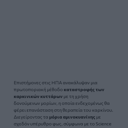
Επιστήμονες στις ΗΠΑ ανακάλυψαν μια
πρωτοποριακή μέθοδο
καταστροφής
των
καρκινικών κυττάρων
με τη χρήση
δονούμενων μορίων, η οποία ενδεχομένως θα
φέρει επανάσταση στη θεραπεία του καρκίνου.
Διεγείροντας τα
μόρια αμινοκυανίνης
με
σχεδόν υπέρυθρο φως, σύμφωνα με το
Science