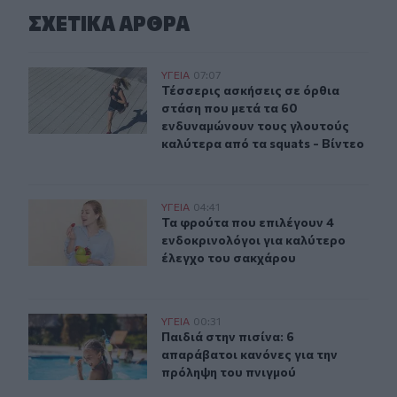
ΣΧΕΤΙΚA AΡΘΡΑ
Τέσσερις ασκήσεις σε όρθια στάση που μετά τα 60 ενδυ
ΥΓΕΙΑ
07:07
Τέσσερις ασκήσεις σε όρθια στάση 
Τέσσερις ασκήσεις σε όρθια
στάση που μετά τα 60
ενδυναμώνουν τους γλουτούς
καλύτερα από τα squats - Βίντεο
Τα φρούτα που επιλέγουν 4 ενδοκρινολόγοι για καλύτ
ΥΓΕΙΑ
04:41
Τα φρούτα που επιλέγουν 4 ενδοκρ
Τα φρούτα που επιλέγουν 4
ενδοκρινολόγοι για καλύτερο
έλεγχο του σακχάρου
Παιδιά στην πισίνα: 6 απαράβατοι κανόνες για την πρό
ΥΓΕΙΑ
00:31
Παιδιά στην πισίνα: 6 απαράβατοι 
Παιδιά στην πισίνα: 6
απαράβατοι κανόνες για την
πρόληψη του πνιγμού