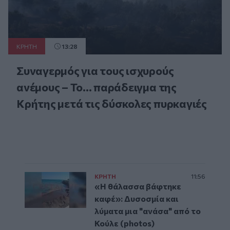
ΚΡΗΤΗ
13:28
Συναγερμός για τους ισχυρούς
ανέμους – Το... παράδειγμα της
Κρήτης μετά τις δύσκολες πυρκαγιές
ΚΡΗΤΗ
11:56
«Η θάλασσα βάφτηκε
καφέ»: Δυσοσμία και
λύματα μια "ανάσα" από το
Κούλε (photos)