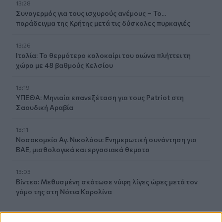
13:28
Συναγερμός για τους ισχυρούς ανέμους – Το...
παράδειγμα της Κρήτης μετά τις δύσκολες πυρκαγιές
13:26
Ιταλία: Το θερμότερο καλοκαίρι του αιώνα πλήττει τη
χώρα με 48 βαθμούς Κελσίου
13:19
ΥΠΕΘΑ: Μηνιαία επανεξέταση για τους Patriot στη
Σαουδική Αραβία
13:11
Νοσοκομείο Αγ. Νικολάου: Ενημερωτική συνάντηση για
ΒΑΕ, μισθολογικά και εργασιακά θεματα
13:03
Βίντεο: Μεθυσμένη σκότωσε νύφη λίγες ώρες μετά τον
γάμο της στη Νότια Καρολίνα
13:02