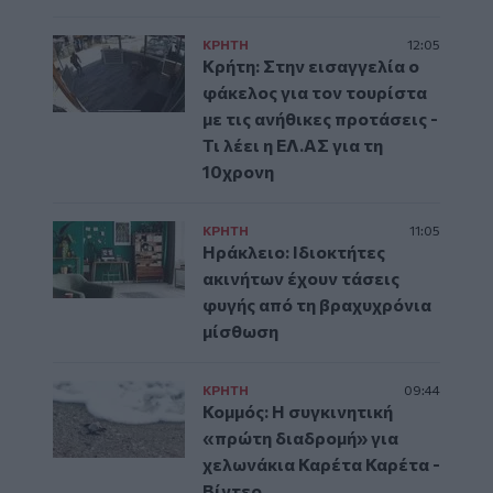
ΚΡΗΤΗ
12:05
Κρήτη: Στην εισαγγελία ο
φάκελος για τον τουρίστα
με τις ανήθικες προτάσεις -
Τι λέει η ΕΛ.ΑΣ για τη
10χρονη
ΚΡΗΤΗ
11:05
Ηράκλειο: Ιδιοκτήτες
ακινήτων έχουν τάσεις
φυγής από τη βραχυχρόνια
μίσθωση
ΚΡΗΤΗ
09:44
Κομμός: Η συγκινητική
«πρώτη διαδρομή» για
χελωνάκια Καρέτα Καρέτα -
Βίντεο