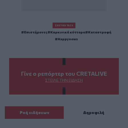
ΣΧΕΤΙΚΆ TAGS
Επιστήμονες
Καρκινικά κύτταρα
Καταστροφή
Happynews
Γίνε ο ρεπόρτερ του CRETALIVE
ΣΤΕΊΛΕ ΤΗΝ ΕΊΔΗΣΗ
Ροή ειδήσεων
Δημοφιλή