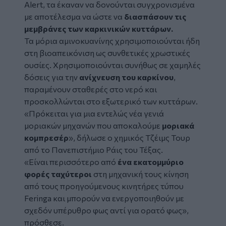
Alert
, τα έκαναν να δονούνται συγχρονισμένα
με αποτέλεσμα να ώστε να
διασπάσουν τις
μεμβράνες των καρκινικών κυττάρων.
Τα μόρια αμινοκυανίνης χρησιμοποιούνται ήδη
στη βιοαπεικόνιση ως συνθετικές χρωστικές
ουσίες. Χρησιμοποιούνται συνήθως σε χαμηλές
δόσεις για την
ανίχνευση του καρκίνου
,
παραμένουν σταθερές στο νερό και
προσκολλώνται στο εξωτερικό των κυττάρων.
«Πρόκειται για μια εντελώς νέα γενιά
μοριακών μηχανών που αποκαλούμε
μοριακά
κομπρεσέρ
», δήλωσε ο χημικός Τζέιμς Τουρ
από το Πανεπιστήμιο Ράις του Τέξας.
«Είναι περισσότερο από
ένα εκατομμύριο
φορές ταχύτεροι
στη μηχανική τους κίνηση
από τους προηγούμενους κινητήρες τύπου
Feringa και μπορούν να ενεργοποιηθούν με
σχεδόν υπέρυθρο φως αντί για ορατό φως»,
πρόσθεσε.