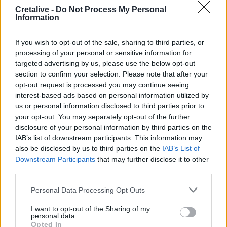
Νέες ειδικότητες στη Σχολή Ανώτερης Επαγγελματικής
Cretalive -
Do Not Process My Personal
Κατάρτισης Χανίων
Information
13:00
If you wish to opt-out of the sale, sharing to third parties, or
Τουρισμός για Όλους 2026: Άνοιξε η πλατφόρμα για τα
processing of your personal or sensitive information for
ΑΦΜ που λήγουν σε 7 ή 8
targeted advertising by us, please use the below opt-out
section to confirm your selection. Please note that after your
12:54
opt-out request is processed you may continue seeing
Κάλεσα σε σύσκεψη για το πρώην Λατομείο Ανώπολης
interest-based ads based on personal information utilized by
us or personal information disclosed to third parties prior to
12:46
your opt-out. You may separately opt-out of the further
Βρέθηκε σορός στον Λυκαβηττό κοντά στο εκκλησάκι
disclosure of your personal information by third parties on the
των Αγίων Ισιδώρων
IAB’s list of downstream participants. This information may
also be disclosed by us to third parties on the
IAB’s List of
12:42
Downstream Participants
that may further disclose it to other
Τζο Μπάιντεν: «Ο καρκίνος έχει εξαπλωθεί, είναι πολύ
third parties.
επώδυνο», λέει ο γιος του
Personal Data Processing Opt Outs
12:38
Χανιά: Διεθνές Συνέδριο για τη Βιολογία των Φορέων
I want to opt-out of the Sharing of my
personal data.
Μεταδοτικών Ασθενειών
Opted In