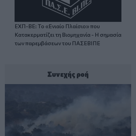
ΕΧΠ-ΒΕ: Το «Ενιαίο Πλαίσιο» που
Κατακερματίζει τη Βιομηχανία - Η σημασία
των παρεμβάσεων του ΠΑΣΕΒΙΠΕ
Συνεχής ροή