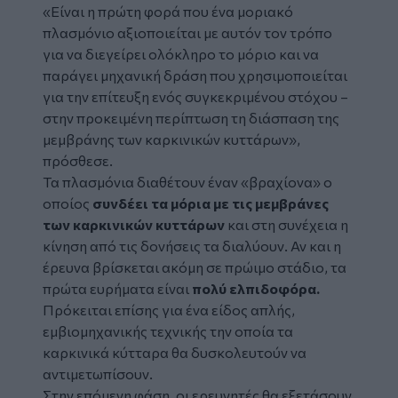
«Είναι η πρώτη φορά που ένα μοριακό
πλασμόνιο αξιοποιείται με αυτόν τον τρόπο
για να διεγείρει ολόκληρο το μόριο και να
παράγει μηχανική δράση που χρησιμοποιείται
για την επίτευξη ενός συγκεκριμένου στόχου –
στην προκειμένη περίπτωση τη διάσπαση της
μεμβράνης των καρκινικών κυττάρων»,
πρόσθεσε.
Τα πλασμόνια διαθέτουν έναν «βραχίονα» ο
οποίος
συνδέει τα μόρια με τις μεμβράνες
των καρκινικών κυττάρων
και στη συνέχεια η
κίνηση από τις δονήσεις τα διαλύουν. Αν και η
έρευνα βρίσκεται ακόμη σε πρώιμο στάδιο, τα
πρώτα ευρήματα είναι
πολύ ελπιδοφόρα.
Πρόκειται επίσης για ένα είδος απλής,
εμβιομηχανικής τεχνικής την οποία τα
καρκινικά κύτταρα θα δυσκολευτούν να
αντιμετωπίσουν.
Στην επόμενη φάση, οι ερευνητές θα εξετάσουν