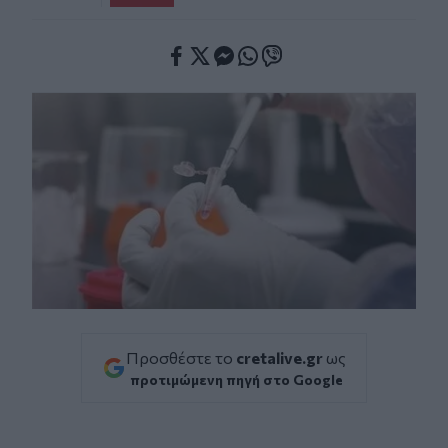
Facebook
Twitter
Messenger
Whatsapp
Viber
Προσθέστε το
cretalive.gr
ως
προτιμώμενη πηγή στο Google