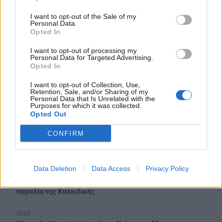
12:33
I want to opt-out of the Sale of my
Στις φλόγες δύο διυλιστήρια πετρελαίου στη Ρωσία μετά
Personal Data.
Opted In
από ουκρανική επίθεση με drones
I want to opt-out of processing my
12:29
Personal Data for Targeted Advertising.
Οι «αγκαζαρισμένες» ξαπλώστρες στις παραλίες
Opted In
I want to opt-out of Collection, Use,
12:21
Retention, Sale, and/or Sharing of my
Δήμος Βιάννου: Χιλιάδες επισκέπτες κάθε ηλικίας στην
Personal Data that Is Unrelated with the
Purposes for which it was collected.
8η Γιορτή Μπανάνας
Opted Out
12:14
CONFIRM
Συνεδρίασε η Επιτροπή Εκτίμησης Κινδύνου λόγω των
υψηλών θερμοκρασιών και της ενίσχυσης των ανέμων
Data Deletion
Data Access
Privacy Policy
12:10
8χρονος τραυματίστηκε στο κεφάλι μετά από βουτιά σε
παραλία της Χαλκιδικής
12:05