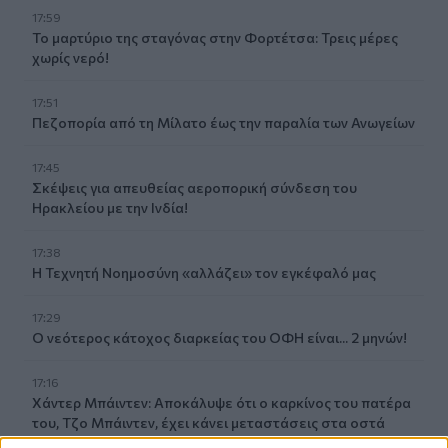
17:59
Το μαρτύριο της σταγόνας στην Φορτέτσα: Τρεις μέρες
χωρίς νερό!
17:51
Πεζοπορία από τη Μίλατο έως την παραλία των Ανωγείων
17:45
Σκέψεις για απευθείας αεροπορική σύνδεση του
Ηρακλείου με την Ινδία!
17:38
Η Τεχνητή Νοημοσύνη «αλλάζει» τον εγκέφαλό μας
17:29
Ο νεότερος κάτοχος διαρκείας του ΟΦΗ είναι... 2 μηνών!
17:16
Χάντερ Μπάιντεν: Αποκάλυψε ότι ο καρκίνος του πατέρα
του, Τζο Μπάιντεν, έχει κάνει μεταστάσεις στα οστά