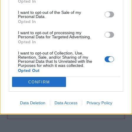
Opted In
Αττικόν: Εκτός λειτουργίας και οι δύο αξονικοί
τομογράφοι
I want to opt-out of the Sale of my
Personal Data.
Opted In
15:48
Ταϊλάνδη: Στους 9 οι νεκροί μετά τον θάνατο ενός
I want to opt-out of processing my
12χρονου κοριτσιού στην επίθεση με πυροβολισμούς σε
Personal Data for Targeted Advertising.
σχολείο
Opted In
I want to opt-out of Collection, Use,
15:40
Retention, Sale, and/or Sharing of my
«Του χρόνου σχεδιάζουμε να επιστρέψουμε στην
Personal Data that Is Unrelated with the
Purposes for which it was collected.
Κρήτη», μετά τη φωτιά στο νότιο Ρέθυμνο
Opted Out
15:38
CONFIRM
Θερινές εκπτώσεις: Χαμηλότερος ο τζίρος – Αυξημένες
οι πιέσεις από το ηλεκτρονικό εμπόριο
Data Deletion
Data Access
Privacy Policy
ΠΕΡΙΣΣΟΤΕΡΑ