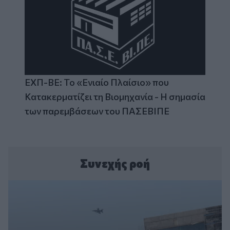
ΕΧΠ-ΒΕ: Το «Ενιαίο Πλαίσιο» που
Κατακερματίζει τη Βιομηχανία - Η σημασία
των παρεμβάσεων του ΠΑΣΕΒΙΠΕ
Συνεχής ροή