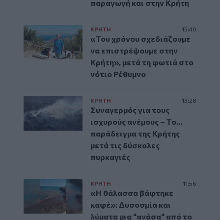
παραγωγή και στην Κρήτη
ΚΡΗΤΗ
15:40
«Του χρόνου σχεδιάζουμε
να επιστρέψουμε στην
Κρήτη», μετά τη φωτιά στο
νότιο Ρέθυμνο
ΚΡΗΤΗ
13:28
Συναγερμός για τους
ισχυρούς ανέμους – Το...
παράδειγμα της Κρήτης
μετά τις δύσκολες
πυρκαγιές
ΚΡΗΤΗ
11:56
«Η θάλασσα βάφτηκε
καφέ»: Δυσοσμία και
λύματα μια "ανάσα" από το