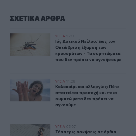
ΣΧΕΤΙΚA AΡΘΡΑ
Ιός Δυτικού Νείλου: Έως τον Οκτώβριο η έξαρση των κ
ΥΓΕΙΑ
15:17
Ιός Δυτικού Νείλου: Έως τον Οκτώ
Ιός Δυτικού Νείλου: Έως τον
Οκτώβριο η έξαρση των
κρουσμάτων - Τα συμπτώματα
που δεν πρέπει να αγνοήσουμε
Καλοκαίρι και αλλεργίες: Πότε απαιτείται προσοχή και
ΥΓΕΙΑ
14:26
Καλοκαίρι και αλλεργίες: Πότε απα
Καλοκαίρι και αλλεργίες: Πότε
απαιτείται προσοχή και ποια
συμπτώματα δεν πρέπει να
αγνοούμε
Τέσσερις ασκήσεις σε όρθια στάση που μετά τα 60 ενδυ
ΥΓΕΙΑ
07:07
Τέσσερις ασκήσεις σε όρθια στάση 
Τέσσερις ασκήσεις σε όρθια