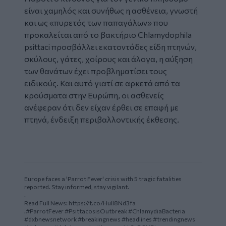
είναι χαμηλός και συνήθως η ασθένεια, γνωστή
και ως «πυρετός των παπαγάλων» που
προκαλείται από το βακτήριο Chlamydophila
psittaci προσβάλλει εκατοντάδες είδη πτηνών,
σκύλους, γάτες, χοίρους και άλογα, η αύξηση
των θανάτων έχει προβληματίσει τους
ειδικούς. Και αυτό γιατί σε αρκετά από τα
κρούσματα στην Ευρώπη, οι ασθενείς
ανέφεραν ότι δεν είχαν έρθει σε επαφή με
πτηνά, ένδειξη περιβαλλοντικής έκθεσης.
Europe faces a 'Parrot Fever' crisis with 5 tragic fatalities
reported. Stay informed, stay vigilant.
.
Read Full News:
https://t.co/Hull8Nd3fa
.
#ParrotFever
#PsittacosisOutbreak
#ChlamydiaBacteria
#dxbnewsnetwork
#breakingnews
#headlines
#trendingnews