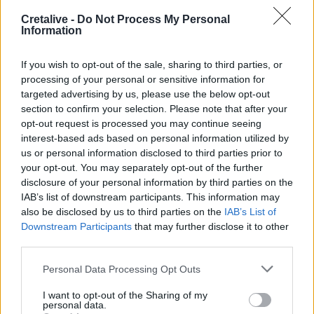
16:56
Cretalive -
Do Not Process My Personal
Καύσωνας και ξηρασία "χτυπούν" την αγροτική παραγωγή
Information
και στην Κρήτη
If you wish to opt-out of the sale, sharing to third parties, or
16:39
processing of your personal or sensitive information for
Επίδομα 150 ευρώ ανά παιδί: Ποιοι θα πληρωθούν τέλη
targeted advertising by us, please use the below opt-out
στα Αυγούστου – Όλες οι προϋποθέσεις
section to confirm your selection. Please note that after your
opt-out request is processed you may continue seeing
16:25
interest-based ads based on personal information utilized by
Φωτιά στη Βοιωτία: Η δραματική επιχείρηση διάσωσης
us or personal information disclosed to third parties prior to
πολιτών μέσω θαλάσσης από την Πυροσβεστική
your opt-out. You may separately opt-out of the further
disclosure of your personal information by third parties on the
16:12
IAB’s list of downstream participants. This information may
Ε. Τουρνάς: "Απέναντι σε ακραία καιρικά φαινόμενα δεν
also be disclosed by us to third parties on the
IAB’s List of
υπάρχουν περιθώρια εφησυχασμού"
Downstream Participants
that may further disclose it to other
third parties.
15:57
Φωτιά σε χαμηλή βλάστηση στη Σίνδο - Σηκώθηκε
Personal Data Processing Opt Outs
ελικόπτερο
I want to opt-out of the Sharing of my
personal data.
15:54