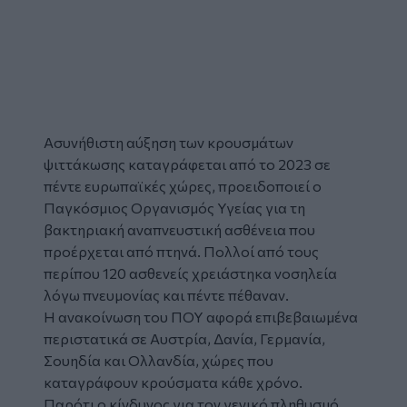
Ασυνήθιστη αύξηση των
κρουσμάτων
ψιττάκωσης καταγράφεται από το 2023 σε
πέντε ευρωπαϊκές χώρες, προειδοποιεί ο
Παγκόσμιος Οργανισμός Υγείας
για τη
βακτηριακή αναπνευστική ασθένεια που
προέρχεται από πτηνά. Πολλοί από τους
περίπου 120 ασθενείς χρειάστηκα νοσηλεία
λόγω πνευμονίας και πέντε πέθαναν.
Η ανακοίνωση του ΠΟΥ αφορά επιβεβαιωμένα
περιστατικά σε Αυστρία, Δανία, Γερμανία,
Σουηδία και Ολλανδία, χώρες που
καταγράφουν κρούσματα κάθε χρόνο.
Παρότι ο κίνδυνος για τον γενικό πληθυσμό