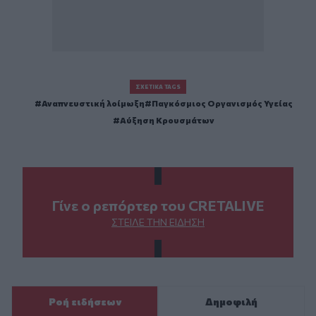
ΣΧΕΤΙΚΆ TAGS
Αναπνευστική λοίμωξη
Παγκόσμιος Οργανισμός Υγείας
Αύξηση Κρουσμάτων
Γίνε ο ρεπόρτερ του CRETALIVE
ΣΤΕΊΛΕ ΤΗΝ ΕΊΔΗΣΗ
Ροή ειδήσεων
Δημοφιλή