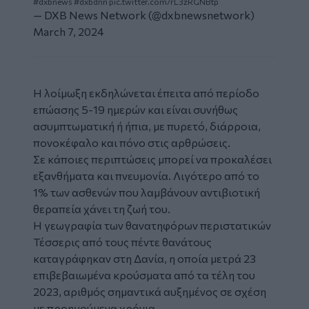
#dxbnews
#dxbdnn
pic.twitter.com/rL3zRGNBtp
— DXB News Network (@dxbnewsnetwork)
March 7, 2024
Η λοίμωξη εκδηλώνεται έπειτα από περίοδο
επώασης 5-19 ημερών και είναι συνήθως
ασυμπτωματική ή ήπια, με πυρετό, διάρροια,
πονοκέφαλο και πόνο στις αρθρώσεις.
Σε κάποιες περιπτώσεις μπορεί να προκαλέσει
εξανθήματα και πνευμονία. Λιγότερο από το
1% των ασθενών που λαμβάνουν αντιβιοτική
θεραπεία χάνει τη ζωή του.
Η γεωγραφία των θανατηφόρων περιστατικών
Τέσσερις από τους πέντε θανάτους
καταγράφηκαν στη Δανία, η οποία μετρά 23
επιβεβαιωμένα κρούσματα από τα τέλη του
2023, αριθμός σημαντικά αυξημένος σε σχέση
με προηγούμενα χρόνια.