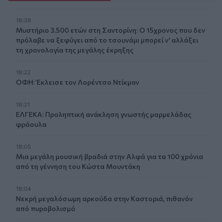
18:38
Μυστήριο 3.500 ετών στη Σαντορίνη: Ο 15χρονος που δεν
πρόλαβε να ξεφύγει από το τσουνάμι μπορεί ν' αλλάξει
τη χρονολογία της μεγάλης έκρηξης
18:22
ΟΦΗ: Έκλεισε τον Λορέντσο Ντίκμαν
18:21
ΕΛΓΕΚΑ: Προληπτική ανάκληση γνωστής μαρμελάδας
φράουλα
18:05
Μια μεγάλη μουσική βραδιά στην Αλφά για τα 100 χρόνια
από τη γέννηση του Κώστα Μουντάκη
18:04
Νεκρή μεγαλόσωμη αρκούδα στην Καστοριά, πιθανόν
από πυροβολισμό