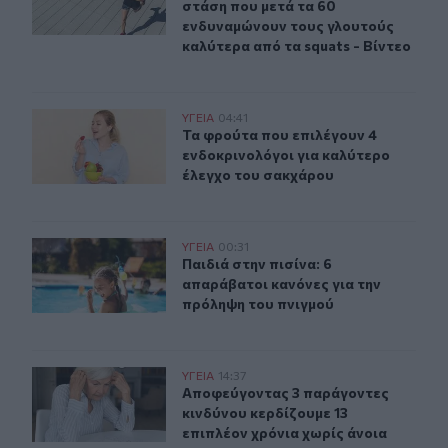
στάση που μετά τα 60
ενδυναμώνουν τους γλουτούς
καλύτερα από τα squats - Βίντεο
Τα φρούτα που επιλέγουν 4 ενδοκρινολόγοι για καλύτ
ΥΓΕΙΑ
04:41
Τα φρούτα που επιλέγουν 4 ενδοκρ
Τα φρούτα που επιλέγουν 4
ενδοκρινολόγοι για καλύτερο
έλεγχο του σακχάρου
Παιδιά στην πισίνα: 6 απαράβατοι κανόνες για την πρό
ΥΓΕΙΑ
00:31
Παιδιά στην πισίνα: 6 απαράβατοι 
Παιδιά στην πισίνα: 6
απαράβατοι κανόνες για την
πρόληψη του πνιγμού
Αποφεύγοντας 3 παράγοντες κινδύνου κερδίζουμε 13 επ
ΥΓΕΙΑ
14:37
Αποφεύγοντας 3 παράγοντες κινδύν
Αποφεύγοντας 3 παράγοντες
κινδύνου κερδίζουμε 13
επιπλέον χρόνια χωρίς άνοια