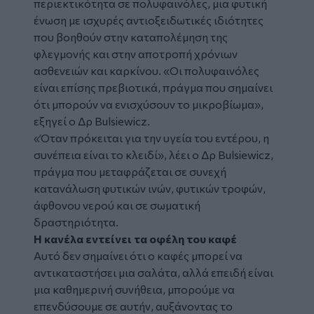
περιεκτικότητα σε πολυφαινόλες, μια φυτική
ένωση με ισχυρές αντιοξειδωτικές ιδιότητες
που βοηθούν στην καταπολέμηση της
φλεγμονής και στην αποτροπή χρόνιων
ασθενειών και καρκίνου. «Οι πολυφαινόλες
είναι επίσης πρεβιοτικά, πράγμα που σημαίνει
ότι μπορούν να ενισχύσουν το μικροβίωμα»,
εξηγεί ο Δρ Bulsiewicz.
«Όταν πρόκειται για την υγεία του εντέρου, η
συνέπεια είναι το κλειδί», λέει ο Δρ Bulsiewicz,
πράγμα που μεταφράζεται σε συνεχή
κατανάλωση φυτικών ινών, φυτικών τροφών,
άφθονου νερού και σε σωματική
δραστηριότητα.
Η κανέλα εντείνει τα οφέλη του καφέ
Αυτό δεν σημαίνει ότι ο καφές μπορεί να
αντικαταστήσει μια σαλάτα, αλλά επειδή είναι
μια καθημερινή συνήθεια, μπορούμε να
επενδύσουμε σε αυτήν, αυξάνοντας το