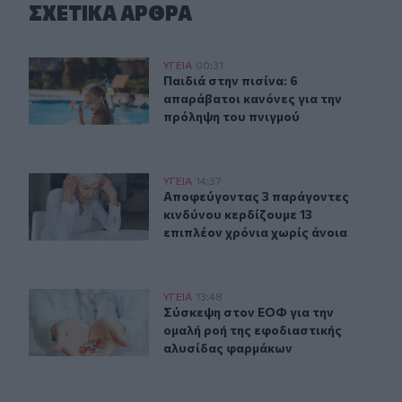
ΣΧΕΤΙΚA AΡΘΡΑ
Παιδιά στην πισίνα: 6 απαράβατοι κανόνες για την πρό
ΥΓΕΙΑ
00:31
Παιδιά στην πισίνα: 6 απαράβατοι 
Παιδιά στην πισίνα: 6
απαράβατοι κανόνες για την
πρόληψη του πνιγμού
Αποφεύγοντας 3 παράγοντες κινδύνου κερδίζουμε 13 επ
ΥΓΕΙΑ
14:37
Αποφεύγοντας 3 παράγοντες κινδύν
Αποφεύγοντας 3 παράγοντες
κινδύνου κερδίζουμε 13
επιπλέον χρόνια χωρίς άνοια
Σύσκεψη στον ΕΟΦ για την ομαλή ροή της εφοδιαστική
ΥΓΕΙΑ
13:48
Σύσκεψη στον ΕΟΦ για την ομαλή ρ
Σύσκεψη στον ΕΟΦ για την
ομαλή ροή της εφοδιαστικής
αλυσίδας φαρμάκων