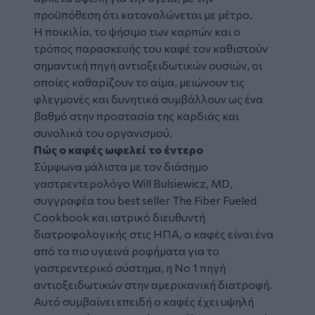
προϋπόθεση ότι καταναλώνεται με μέτρο.
Η ποικιλία, το ψήσιμο των καρπών και ο
τρόπος παρασκευής του καφέ τον καθιστούν
σημαντική πηγή αντιοξειδωτικών ουσιών, οι
οποίες καθαρίζουν το αίμα, μειώνουν τις
φλεγμονές και δυνητικά συμβάλλουν ως ένα
βαθμό στην προστασία της καρδιάς και
συνολικά του οργανισμού.
Πώς ο καφές ωφελεί το έντερο
Σύμφωνα μάλιστα με τον διάσημο
γαστρεντερολόγο Will Bulsiewicz, MD,
συγγραφέα του best seller The Fiber Fueled
Cookbook και ιατρικό διευθυντή
διατροφολογικής στις ΗΠΑ, ο καφές είναι ένα
από τα πιο υγιεινά ροφήματα για το
γαστρεντερικό σύστημα, η Νο 1 πηγή
αντιοξειδωτικών στην αμερικανική διατροφή.
Αυτό συμβαίνει επειδή ο καφές έχει υψηλή