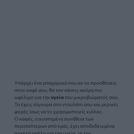
Υπάρχει ένα
μπαχαρικό
που αν το προσθέσεις
στον
καφέ
σου, θα τον κάνεις ακόμη πιο
ωφέλιμο για την
υγεία
του μικροβιώματός σου.
Το έχεις σίγουρα στο ντουλάπι σου και μερικές
φορές ίσως να το χρησιμοποιείς κιόλας.
Ο καφές, η αγαπημένη συνήθεια των
περισσότερων από εμάς, έχει αποδεδειγμένα
αρκετά οφέλη για την υγεία, με την