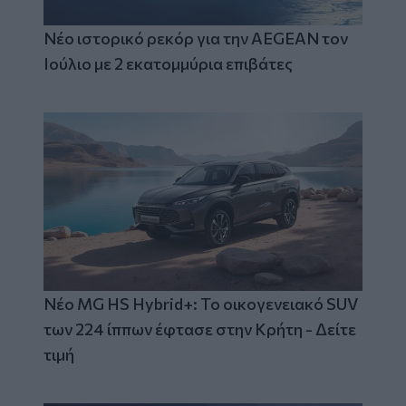
Νέο ιστορικό ρεκόρ για την AEGEAN τον
Ιούλιο με 2 εκατομμύρια επιβάτες
Νέο MG HS Hybrid+: Το οικογενειακό SUV
των 224 ίππων έφτασε στην Κρήτη - Δείτε
τιμή