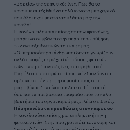
«φορτίο» της σε φυτικές ίνες. Πώς θα το
κάνουμε αυτό; Με ένα πολύ γνωστό μπαχαρικό
που όλοι έχουμε στα ντουλάπια μας: την
κανέλα!
Η κανέλα, πλούσια επίσης σε πολυφαινόλες,
μπορεί να συμβάλει στην περαιτέρω αύξηση
των αντιοξειδωτικών του καφέ μας.
«Οι περισσότεροι άνθρωποι δεν το γνωρίζουν,
αλλά ο καφές περιέχει δύο τύπους φυτικών
ινών: εντεροδιαλυτές ίνες και πρεβιοτικά.
Παρόλο που το πρώτο είδος ινών διαλύονται
αμέσως στο έντερο, η σημασία τους στο
μικροβίωμα δεν είναι αμελητέα. Τόσο αυτές
όσο και τα πρεβιοτικά τροφοδοτούν τα καλά
βακτήρια του οργανισμού μας», λέει ο ειδικός.
Πόση κανέλα να προσθέσεις στον καφέ σου
Η κανέλα είναι επίσης μια εκπληκτική πηγή
φυτικών ινών. Στην πραγματικότητα, ακόμη και
1 κουταλάκι του γλυκού κανέλα περιέχει