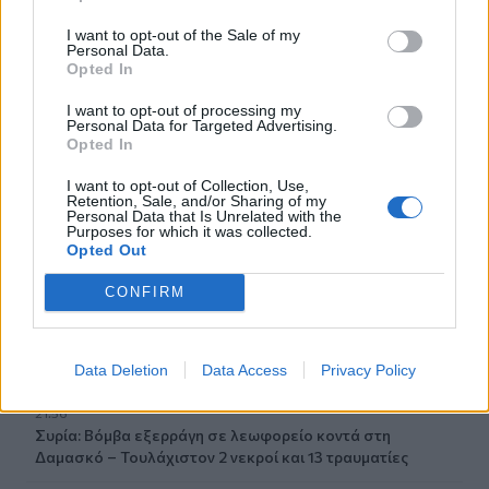
22:30
I want to opt-out of the Sale of my
Αυτές είναι οι πιο επικίνδυνες εβδομάδες για μεγάλες
Personal Data.
πυρκαγιές
Opted In
I want to opt-out of processing my
22:21
Personal Data for Targeted Advertising.
Χρήστος Δάντης: «Δεν περίμενα την αχαριστία, 22 χρόνια
Opted In
μετά και συνάδελφοι προσπαθούν να ξεχάσουν ότι
έγραψα αυτό το τραγούδι»
I want to opt-out of Collection, Use,
Retention, Sale, and/or Sharing of my
Personal Data that Is Unrelated with the
22:14
Purposes for which it was collected.
Ξεκινούν τα δοκιμαστικά δρομολόγια της επέκτασης του
Opted Out
Μετρό Θεσσαλονίκης
CONFIRM
22:05
Τζόκερ: Αυτοί είναι οι τυχεροί αριθμοί που κερδίζουν
πάνω από 2 εκατ. ευρώ
Data Deletion
Data Access
Privacy Policy
21:56
Συρία: Βόμβα εξερράγη σε λεωφορείο κοντά στη
Δαμασκό – Τουλάχιστον 2 νεκροί και 13 τραυματίες