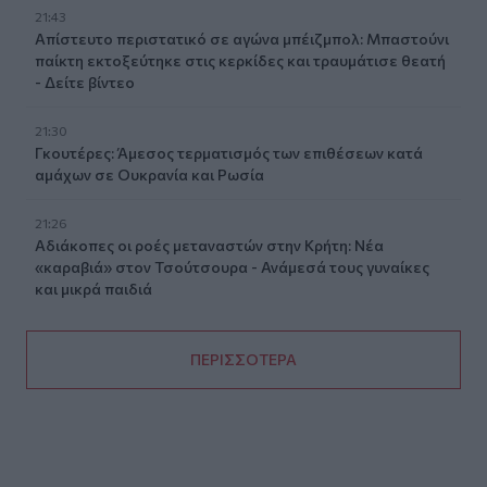
21:43
Απίστευτο περιστατικό σε αγώνα μπέιζμπολ: Μπαστούνι
παίκτη εκτοξεύτηκε στις κερκίδες και τραυμάτισε θεατή
- Δείτε βίντεο
21:30
Γκουτέρες: Άμεσος τερματισμός των επιθέσεων κατά
αμάχων σε Ουκρανία και Ρωσία
21:26
Αδιάκοπες οι ροές μεταναστών στην Κρήτη: Νέα
«καραβιά» στον Τσούτσουρα - Ανάμεσά τους γυναίκες
και μικρά παιδιά
ΠΕΡΙΣΣΟΤΕΡΑ