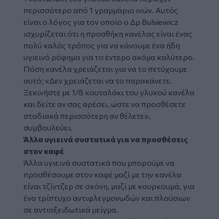
περισσότερο από 1 γραμμάριο ινών. Αυτός
είναι ο λόγος για τον οποίο ο Δρ Bulsiewicz
ισχυρίζεται ότι η προσθήκη κανέλας είναι ένας
πολύ καλός τρόπος για να κάνουμε ένα ήδη
υγιεινό ρόφημα για το έντερο ακόμα καλύτερο.
Πόση κανέλα χρειάζεται για να το πετύχουμε
αυτό; «Δεν χρειάζεται να το παρακάνετε.
Ξεκινήστε με 1/8 κουταλάκι του γλυκού κανέλα
και δείτε αν σας αρέσει, ώστε να προσθέσετε
σταδιακά περισσότερη αν θέλετε»,
συμβουλεύει.
Άλλα υγιεινά συστατικά για να προσθέσεις
στον καφέ
Άλλα υγιεινά συστατικά που μπορούμε να
προσθέσουμε στον καφέ μαζί με την κανέλα
είναι τζίντζερ σε σκόνη, μαζί με κουρκουμά, για
ένα τρίπτυχο αντιφλεγμονωδών και πλούσιων
σε αντιοξειδωτικά μείγμα.