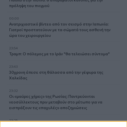
πρόληψη του πνιγμού
00:00
Ανατριχιαστικό βίντεο από τον σεισμό στην Ιαπωνία:
Γιατροί προστατεύουν με τα σώματά τους ασθενή την
ώρα του χειρουργείου
23:54
Τραμπ: Ο πόλεμος με το Ιράν "θα τελειώσει σύντομα"
23:43
30χρονη έπεσε στη θάλασσα από την γέφυρα της
Χαλκίδας
23:32
Οι «μαύρες χήρες» της Ρωσίας: Παντρεύονται
νεοσύλλεκτους πριν μεταβούν στο μέτωπο για να
εισπράξουν τις «παχυλές» αποζημιώσεις
23:25
Ρόδος: Έσπασε ο κάβος και τραυμάτισε ναυτικό