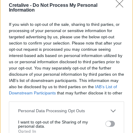
Cretalive -
Do Not Process My Personal
Information
23:19
Τραγωδία στην Εύβοια: Νεκρός 37χρονος μετά από
τροχαίο με αγριογούρουνο
If you wish to opt-out of the sale, sharing to third parties, or
processing of your personal or sensitive information for
targeted advertising by us, please use the below opt-out
23:09
section to confirm your selection. Please note that after your
Φωτιές σε Σκύρο και Λακωνία: Συνελήφθησαν 63χρονη
opt-out request is processed you may continue seeing
και 71χρονος
interest-based ads based on personal information utilized by
us or personal information disclosed to third parties prior to
23:07
your opt-out. You may separately opt-out of the further
Χανιά: ΕΔΕ για την υπόθεση της 75χρονης που βρέθηκε
disclosure of your personal information by third parties on the
νεκρή σε χωράφι
IAB’s list of downstream participants. This information may
also be disclosed by us to third parties on the
IAB’s List of
23:00
Downstream Participants
that may further disclose it to other
Ιταλία: Στη Νάπολη καταγράφηκε θερμοκρασία-ρεκόρ 48
third parties.
βαθμών
Personal Data Processing Opt Outs
22:32
Υπόθεση Marfin: Έφθασε στην Ελλάδα η 46χρονη
I want to opt-out of the Sharing of my
κατηγορούμενη για εμπρησμό
personal data.
Opted In