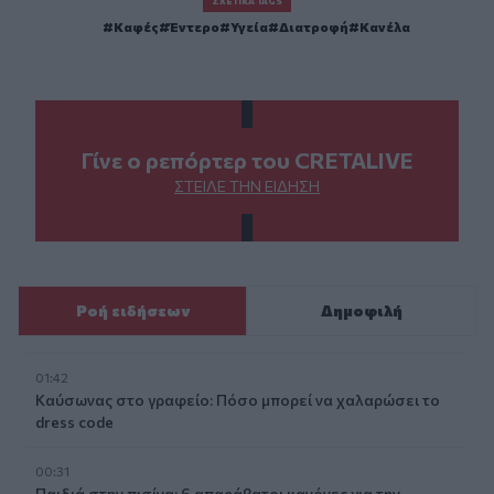
ΣΧΕΤΙΚΆ TAGS
Καφές
Έντερο
Υγεία
Διατροφή
Κανέλα
Γίνε ο ρεπόρτερ του CRETALIVE
ΣΤΕΊΛΕ ΤΗΝ ΕΊΔΗΣΗ
Ροή ειδήσεων
Δημοφιλή
01:42
Καύσωνας στο γραφείο: Πόσο μπορεί να χαλαρώσει το
dress code
00:31
Παιδιά στην πισίνα: 6 απαράβατοι κανόνες για την