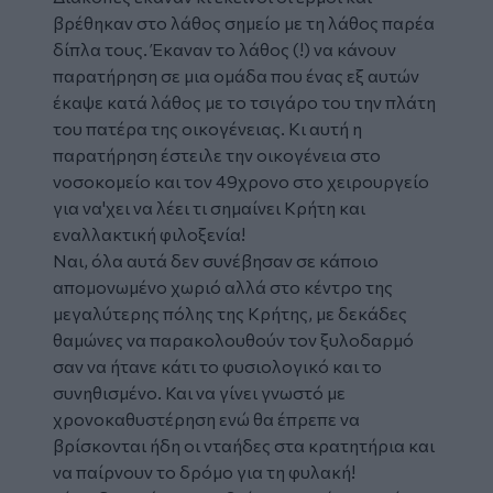
βρέθηκαν στο λάθος σημείο με τη λάθος παρέα
δίπλα τους. Έκαναν το λάθος (!) να κάνουν
παρατήρηση σε μια ομάδα που ένας εξ αυτών
έκαψε κατά λάθος με το τσιγάρο του την πλάτη
του πατέρα της οικογένειας. Κι αυτή η
παρατήρηση έστειλε την οικογένεια στο
νοσοκομείο και τον 49χρονο στο χειρουργείο
για να'χει να λέει τι σημαίνει Κρήτη και
εναλλακτική φιλοξενία!
Ναι, όλα αυτά δεν συνέβησαν σε κάποιο
απομονωμένο χωριό αλλά στο κέντρο της
μεγαλύτερης πόλης της Κρήτης, με δεκάδες
θαμώνες να παρακολουθούν τον ξυλοδαρμό
σαν να ήτανε κάτι το φυσιολογικό και το
συνηθισμένο. Και να γίνει γνωστό με
χρονοκαθυστέρηση ενώ θα έπρεπε να
βρίσκονται ήδη οι νταήδες στα κρατητήρια και
να παίρνουν το δρόμο για τη φυλακή!