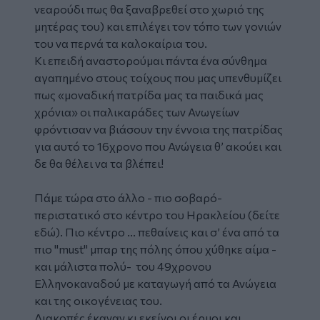
νεαρούδι πως θα ξαναβρεθεί στο χωριό της
μητέρας του) και επιλέγει τον τόπο των γονιών
του να περνά τα καλοκαίρια του.
Κι επειδή αναστορούμαι πάντα ένα σύνθημα
αγαπημένο στους τοίχους που μας υπενθυμίζει
πως «μοναδική πατρίδα μας τα παιδικά μας
χρόνια» οι παλικαράδες των Ανωγείων
φρόντισαν να βιάσουν την έννοια της πατρίδας
για αυτό το 16χρονο που Ανώγεια θ’ ακούει και
δε θα θέλει να τα βλέπει!
Πάμε τώρα στο άλλο - πιο σοβαρό-
περιστατικό στο κέντρο του Ηρακλείου (δείτε
εδώ
). Πιο κέντρο ... πεθαίνεις και σ’ ένα από τα
πιο "must" μπαρ της πόλης όπου χύθηκε αίμα -
και μάλιστα πολύ- του 49χρονου
Ελληνοκαναδού με καταγωγή από τα Ανώγεια
και της οικογένειας του.
Διακοπές έκαναν κι εκείνοι οι έρμοι και