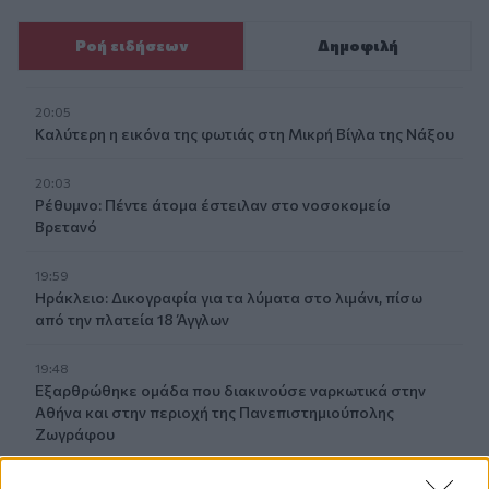
Ροή ειδήσεων
Δημοφιλή
20:05
Καλύτερη η εικόνα της φωτιάς στη Μικρή Βίγλα της Νάξου
20:03
Ρέθυμνο: Πέντε άτομα έστειλαν στο νοσοκομείο
Βρετανό
19:59
Ηράκλειο: Δικογραφία για τα λύματα στο λιμάνι, πίσω
από την πλατεία 18 Άγγλων
19:48
Εξαρθρώθηκε ομάδα που διακινούσε ναρκωτικά στην
Αθήνα και στην περιοχή της Πανεπιστημιούπολης
Ζωγράφου
19:33