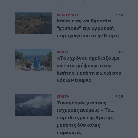
ΕΠΙΣΤΗΜΕΣ
16:56
Καύσωνας και ξηρασία
"χτυπούν" την αγροτική
παραγωγή και στην Κρήτη
ΚΡΗΤΗ
15:40
«Του χρόνου σχεδιάζουμε
να επιστρέψουμε στην
Κρήτη», μετά τη φωτιά στο
νότιο Ρέθυμνο
ΚΡΗΤΗ
13:28
Συναγερμός για τους
ισχυρούς ανέμους – Το...
παράδειγμα της Κρήτης
μετά τις δύσκολες
πυρκαγιές