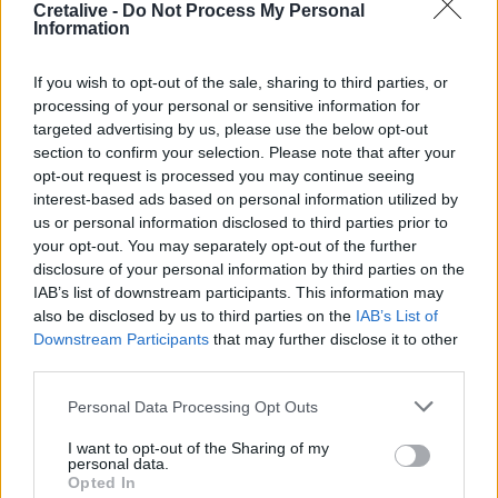
Cretalive -
Do Not Process My Personal
Στέγνωσαν οι βρύσες σε Μαραθίτη και Βασιλειές
Information
19:23
If you wish to opt-out of the sale, sharing to third parties, or
Τραγωδία στην Πάρο: Πνίγηκε 4χρονος σε πισίνα beach
processing of your personal or sensitive information for
bar
targeted advertising by us, please use the below opt-out
section to confirm your selection. Please note that after your
19:15
opt-out request is processed you may continue seeing
Συνελήφθη 49χρονος, βασικό μέλος της εγκληματικής
interest-based ads based on personal information utilized by
οργάνωσης του «Έντικ»
us or personal information disclosed to third parties prior to
your opt-out. You may separately opt-out of the further
19:13
disclosure of your personal information by third parties on the
Το Φεστιβάλ Κινηματογράφου Χανίων παρουσιάζει τις
IAB’s list of downstream participants. This information may
καλοκαιρινές του εκθέσεις
also be disclosed by us to third parties on the
IAB’s List of
Downstream Participants
that may further disclose it to other
19:04
third parties.
Καύσωνας και καρδιοπαθείς: Οδηγός προστασίας από
την Ελληνική Καρδιολογική Εταιρεία
Personal Data Processing Opt Outs
18:59
I want to opt-out of the Sharing of my
personal data.
Μαρία Καρυστιανού: Αποχώρησε και ο Νίκος
Opted In
Μπρουτζάκης από την «Ελπίδα»