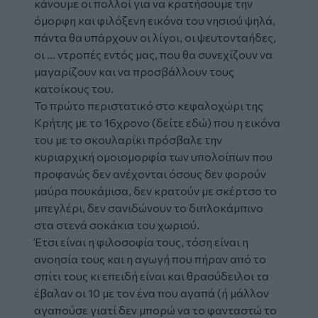
κάνουμε οι πολλοί για να κρατήσουμε την
όμορφη και φιλόξενη εικόνα του νησιού ψηλά,
πάντα θα υπάρχουν οι λίγοι, οι ψευτονταήδες,
οι ... ντροπές εντός μας, που θα συνεχίζουν να
μαγαρίζουν και να προσβάλλουν τους
κατοίκους του.
Το πρώτο περιστατικό στο κεφαλοχώρι της
Κρήτης με το 16χρονο (δείτε
εδώ
) που η εικόνα
του με το σκουλαρίκι πρόσβαλε την
κυριαρχική ομοιομορφία των υπολοίπων που
προφανώς δεν ανέχονται όσους δεν φορούν
μαύρα πουκάμισα, δεν κρατούν με σκέρτσο το
μπεγλέρι, δεν σανιδώνουν το διπλοκάμπινο
στα στενά σοκάκια του χωριού.
Έτσι είναι η φιλοσοφία τους, τόση είναι η
ανοησία τους και η αγωγή που πήραν από το
σπίτι τους κι επειδή είναι και θρασύδειλοι τα
έβαλαν οι 10 με τον ένα που αγαπά (ή μάλλον
αγαπούσε γιατί δεν μπορώ να το φανταστώ το