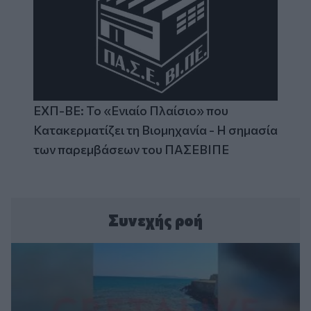
ΕΧΠ-ΒΕ: Το «Ενιαίο Πλαίσιο» που
Κατακερματίζει τη Βιομηχανία - Η σημασία
των παρεμβάσεων του ΠΑΣΕΒΙΠΕ
Συνεχής ροή