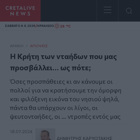
Homepage
/
29 °C
ΣAΒΒΑΤΟ 8.8.2026
ΗΡΑΚΛΕΙΟ
ΑΡΧΙΚΗ
/
ΑΠΌΨΕΙΣ
Η Κρήτη των νταήδων που μας
προσβάλλει… ως πότε;
Όσες προσπάθειες κι αν κάνουμε οι
πολλοί για να κρατήσουμε την όμορφη
και φιλόξενη εικόνα του νησιού ψηλά,
πάντα θα υπάρχουν οι λίγοι, οι
ψευτονταήδες, οι ... ντροπές εντός μας
18.07.2024
ΔΗΜΉΤΡΗΣ ΚΑΡΥΩΤΆΚΗΣ