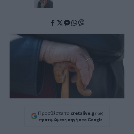
Facebook
Twitter
Messenger
Whatsapp
Viber
Προσθέστε το
cretalive.gr
ως
προτιμώμενη πηγή στο Google