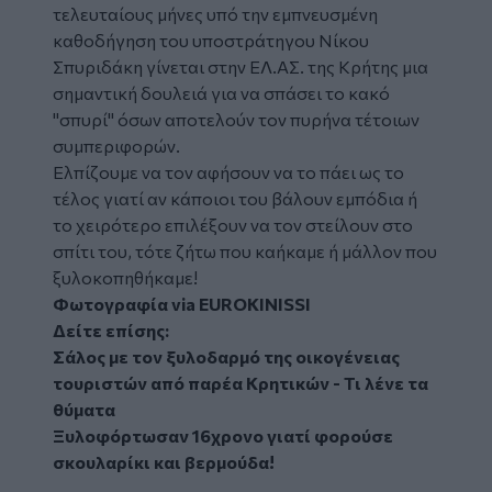
τελευταίους μήνες υπό την εμπνευσμένη
καθοδήγηση του υποστράτηγου Νίκου
Σπυριδάκη γίνεται στην ΕΛ.ΑΣ. της Κρήτης μια
σημαντική δουλειά για να σπάσει το κακό
"σπυρί" όσων αποτελούν τον πυρήνα τέτοιων
συμπεριφορών.
Ελπίζουμε να τον αφήσουν να το πάει ως το
τέλος γιατί αν κάποιοι του βάλουν εμπόδια ή
το χειρότερο επιλέξουν να τον στείλουν στο
σπίτι του, τότε ζήτω που καήκαμε ή μάλλον που
ξυλοκοπηθήκαμε!
Φωτογραφία via EUROKINISSI
Δείτε επίσης:
Σάλος με τον ξυλοδαρμό της οικογένειας
τουριστών από παρέα Κρητικών - Τι λένε τα
θύματα
Ξυλοφόρτωσαν 16χρονο γιατί φορούσε
σκουλαρίκι και βερμούδα!