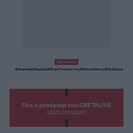
ΣΧΕΤΙΚΆ TAGS
Ντροπή
Κρήτη
Βία
Τουρίστες
Επισκέπτες
Ανώγεια
Γίνε ο ρεπόρτερ του CRETALIVE
ΣΤΕΊΛΕ ΤΗΝ ΕΊΔΗΣΗ