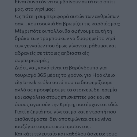
Είναι δυνατόν να συμβαίνουν αυτά στο σπίτι
μας, στο νησί μας;
Ως πότε η συμπεριφορά αυτών των ανθρώπων
σαν… κουτσουλιά θα βρωμίζει τις καρδιές μας;
Μέχρι πότε οι πολλοί θα αφήνουμε αυτή τη
δράκα των τραμπούκων να δυσφημεί το νησί
των γενναίων που όμως γίνονται ράθυμοι και
αδρανείς σε τέτοιες αηδιαστικές
συμπεριφορές;
Διότι, ναι, καλά είναι τα βαρύγδουπα για
τουρισμό 365 μέρες το χρόνο, για Ηράκλειο
city break κι όλα αυτά που τα διαφημίζουμε
αλλά ας προσφέρουμε τα στοιχειώδη: ηρεμία
και ασφάλεια στους επισκέπτες μας και σε
όσους αγαπούν την Κρήτη, που έρχονται εδώ.
Γιατί η ζημιά που γίνεται μα και η ντροπή που
αισθανόμαστε, δεν αποτιμώνται σε κανένα
ισοζύγιο τουριστικού προϊόντος.
Και κάτι τελευταίο και καθόλου άσχετο: τους