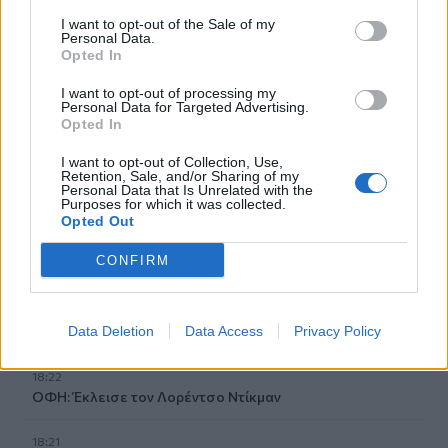
I want to opt-out of the Sale of my
18:58
Personal Data.
Opted In
Ένας σοβαρά τραυματίας από τροχαίο με γουρούνα στην
Ηλεία
I want to opt-out of processing my
Personal Data for Targeted Advertising.
18:55
Opted In
Η πρώτη ομάδα που συλλυπήθηκε για τον χαμό του
πατέρα του Μέσι
I want to opt-out of Collection, Use,
Retention, Sale, and/or Sharing of my
Personal Data that Is Unrelated with the
Purposes for which it was collected.
18:45
Opted Out
Τα «Παραμύθια του Σαββάτου»… πάνε διακοπές!
CONFIRM
18:38
Μυστήριο 3.500 ετών στη Σαντορίνη: Ο 15χρονος που δεν
πρόλαβε να ξεφύγει από το τσουνάμι μπορεί ν' αλλάξει
τη χρονολογία της μεγάλης έκρηξης
Data Deletion
Data Access
Privacy Policy
18:22
ΟΦΗ: Έκλεισε τον Λορέντσο Ντίκμαν
18:21