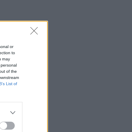
«Το Δικαίωμα» γίνεται λογοτεχνία: Ο
Δήμος Αγίου Νικολάου προκηρύσσει
τον 33ο Πανελλήνιο Λογοτεχνικό
Διαγωνισμό
09:57
Κέιτι Πέρι και Τζάστιν Τριντό αχώριστοι
sonal or
στις διακοπές τους στην Ελλάδα
ection to
ou may
09:54
 personal
Περιφέρεια Κρήτης: Σε εξέλιξη το
out of the
Πρόγραμμα Καταπολέμησης
 downstream
Κουνουπιών 2026–2028
B’s List of
09:47
ΒΟΑΚ: Κυκλοφοριακές ρυθμίσεις στην
περιοχή της γέφυρας Ξηροποτάμου
09:47
Τα ισχυρότερα και τα ασθενέστερα
διαβατήρια στον κόσμο το 2026