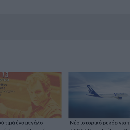
ύ τιμά ένα μεγάλο
Νέο ιστορικό ρεκόρ για 