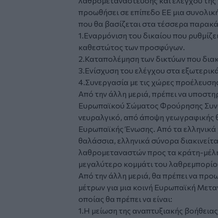
λαθρομετανάστευσης και ελέγχου της 
προωθήσει σε επίπεδο ΕΕ μια συνολικ
που θα βασίζεται στα τέσσερα παρακά
1.Εναρμόνιση του δικαίου που ρυθμίζε
καθεστώτος των προσφύγων.
2.Καταπολέμηση των δικτύων που δια
3.Ενίσχυση του ελέγχου στα εξωτερικ
4.Συνεργασία με τις χώρες προέλευση
Από την άλλη μεριά, πρέπει να υποστη
Ευρωπαϊκού Σώματος Φρούρησης Συνό
νευραλγικό, από άποψη γεωγραφικής θ
Ευρωπαϊκής Ένωσης. Από τα ελληνικά 
θαλάσσια, ελληνικά σύνορα διακινείτ
λαθρομεταναστών προς τα κράτη-μέλη 
μεγαλύτερο κομμάτι του λαθρεμπορίο
Από την άλλη μεριά, θα πρέπει να προ
μέτρων για μια κοινή Ευρωπαϊκή Μεταν
οποίας θα πρέπει να είναι:
1.H μείωση της αναπτυξιακής βοήθεια