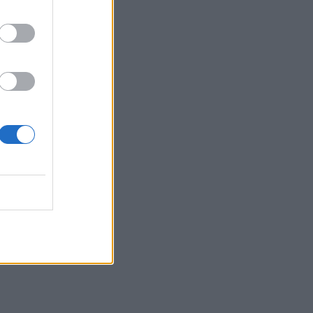
09:36
Γουδί: Χωρίς τις αισθήσεις της
ανασύρθηκε 53χρονη από ακάλυπτο
πολυκατοικίας
09:35
Διορισμοί εκπαιδευτικών: Δεν
καλύπτουν ούτε τις συνταξιοδοτήσεις-
Ελάχιστες οι θέσεις στο Ηράκλειο
09:28
Σέρρες: Δύο νεκροί μετά από μετωπική
σύγκρουση ΙΧ με φορτηγό στην
Παλαιοκώμη
09:13
Μακελειό σε σχολείο στην Ταϊλάνδη:
Στους 7 οι νεκροί
09:00