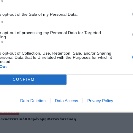
In
o opt-out of the Sale of my Personal Data.
In
to opt-out of processing my Personal Data for Targeted
ο
Google News
και στο
Facebook
ing.
In
κανάλι μας στο
YouTube
o opt-out of Collection, Use, Retention, Sale, and/or Sharing
ersonal Data that Is Unrelated with the Purposes for which it
lected.
Out
CONFIRM
Data Deletion
Data Access
Privacy Policy
ΙΚΆ TAGS
αναστευτικό
Παράνομη Μετανάστευση