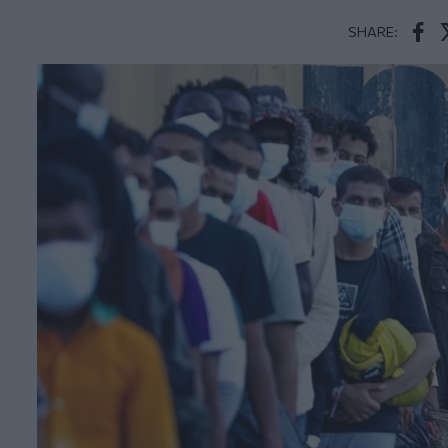
SHARE:
Face
T