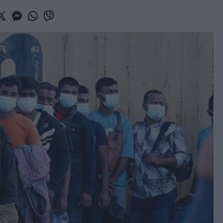
book
witter
Messenger
Whatsapp
Viber