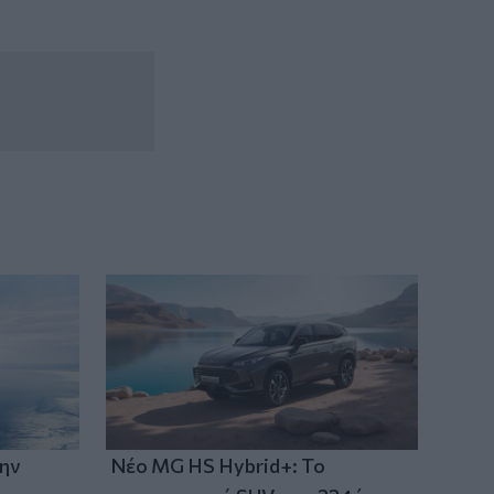
την
Νέο MG HS Hybrid+: Το