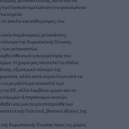
νόμιμης μετανάστευσης, αλλά και να
ή πρόταση αντιμετώπιση του φαινομένου
τω σημεία:
ι το άσυλο και καθορισμός του
κινούν παράνομους μετανάστες.
ά σύνορα της Ευρωπαϊκής Ένωσης.
ς των μεταναστών.
ριχθεί σθεναρά η συγκρότηση του
ρων. Η χώρα μας αποτελεί το πλέον
έσης, εξωτερικό σύνορο της
χερσαία, αλλά κατά κύριο λόγο από τα
αι το μεγαλύτερο ποσοστό των
της ΕΕ, αλλά λαμβάνει χώρα και το
υ νόμιμων ή παράνομων ουσιών.
ωθηθεί και μια σειρά επιπρόσθετων
αστευτική Πολιτική, βασικοί άξονες της
ς της Ευρωπαϊκής Ένωσης προς τις χώρες