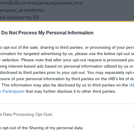
 επιδείξουν πνεύμα συνεργασίας στη
άνομους μετανάστες.
κά σύνορα της ΕΕ.
 της θεώρησης των διαβατηρίων,
ος την Ελλάδα, την Ιταλία και την
-
Do Not Process My Personal Information
ορα της ΕΕ._
σκει Εγκληματολογία στην Ελλάδα και
to opt-out of the sale, sharing to third parties, or processing of your per
ής Αχαΐας, γενικός γραμματέας
formation for targeted advertising by us, please use the below opt-out s
ωπος της Ελλάδας στη Μόνιμη Επιτροπή
r selection. Please note that after your opt-out request is processed y
eing interest-based ads based on personal information utilized by us or
ν Εσωτερική Ασφάλεια στην Ευρώπη
disclosed to third parties prior to your opt-out. You may separately opt-
Μόνιμη Αντιπροσωπία του ΟΗΕ για την
losure of your personal information by third parties on the IAB’s list of
νική Δικαιοσύνη και στο Δίκτυο
. This information may also be disclosed by us to third parties on the
IA
ΕΕ.
Participants
that may further disclose it to other third parties.
ριση των παράνομων μεταναστών
l Data Processing Opt Outs
ο Τάι Τσι
o opt-out of the Sharing of my personal data.
της μεταναστευτικής κρίσης