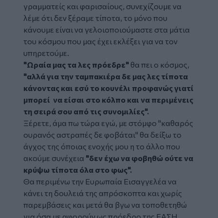
γραμματείς και φαρισαίους, συνεχίζουμε να
λέμε ότι δεν ξέραμε τίποτα, το μόνο που
κάνουμε είναι να γελοιοποιούμαστε στα μάτια
του κόσμου που μας έχει εκλέξει για να τον
υπηρετούμε.
"Ωραία μας τα λες πρόεδρε"
θα πει ο κόσμος,
"αλλά για την ταμπακιέρα δε μας λες τίποτα
κάνοντας και εσύ το κουνέλι προφανώς γιατί
μπορεί να είσαι στο κόλπο και να περιμένεις
τη σειρά σου από τις συνομιλίες".
Ξέρετε, άμα πω τώρα εγώ, με στόμφο "καθαρός
ουρανός αστραπές δε φοβάται" θα δείξω το
άγχος της όποιας ενοχής μου η το άλλο που
ακούμε συνέχεια
"δεν έχω να φοβηθώ ούτε να
κρύψω τίποτα όλα στο φως".
Θα περιμένω την Ευρωπαία Εισαγγελέα να
κάνει τη δουλειά της απρόσκοπτα και χωρίς
παρεμβάσεις και μετά θα βγω να τοποθετηθώ
για όσα με αφορούν ως πρόεδρο της ΕΑΣΗ,