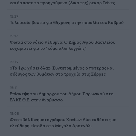
και έσπασε το προηγούμενο (δικό της) ρεκόρ Γκίνες
15:27
Τελευταία βουτιά για 65χρονη στην παραλία του Καβρού
15:17
Φωτιά στο νότιο Ρέθυμνο: Ο Δήμος Αγίου Βασιλείου
ευχαριστεί για το "κύμα αλληλεγγύης"
15:15
«Τα έχω χάσει όλα»: Συντετριμμένος ο πατέρας και
σύζυγος των θυμάτων στο τροχαίο στις Σέρρες
15:11
Επίσκεψη του Δημάρχου του Δήμου Σαρωνικού στο
ΕΛ.ΚΕ.Θ.Ε. στην Ανάβυσσο
15:08
Φεστιβάλ Κινηματογράφου Χανίων: Δύο εκθέσεις με
ελεύθερη είσοδο στο Μεγάλο Αρσενάλι