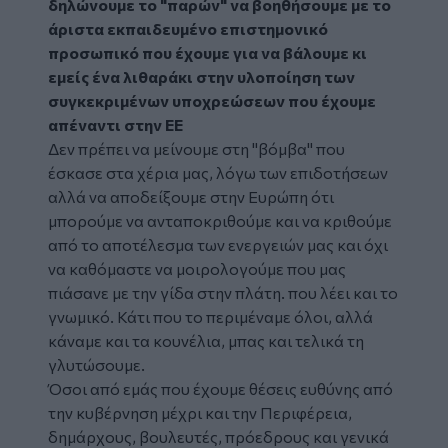
δηλώνουμε το "παρών" να βοηθήσουμε με το
άριστα εκπαιδευμένο επιστημονικό
προσωπικό που έχουμε για να βάλουμε κι
εμείς ένα λιθαράκι στην υλοποίηση των
συγκεκριμένων υποχρεώσεων που έχουμε
απέναντι στην ΕΕ
Δεν πρέπει να μείνουμε στη "βόμβα" που
έσκασε στα χέρια μας, λόγω των επιδοτήσεων
αλλά να αποδείξουμε στην Ευρώπη ότι
μπορούμε να ανταποκριθούμε και να κριθούμε
από το αποτέλεσμα των ενεργειών μας και όχι
να καθόμαστε να μοιρολογούμε που μας
πιάσανε με την γίδα στην πλάτη. που λέει και το
γνωμικό. Κάτι που το περιμέναμε όλοι, αλλά
κάναμε και τα κουνέλια, μπας και τελικά τη
γλυτώσουμε.
Όσοι από εμάς που έχουμε θέσεις ευθύνης από
την κυβέρνηση μέχρι και την Περιφέρεια,
δημάρχους, βουλευτές, πρόεδρους και γενικά