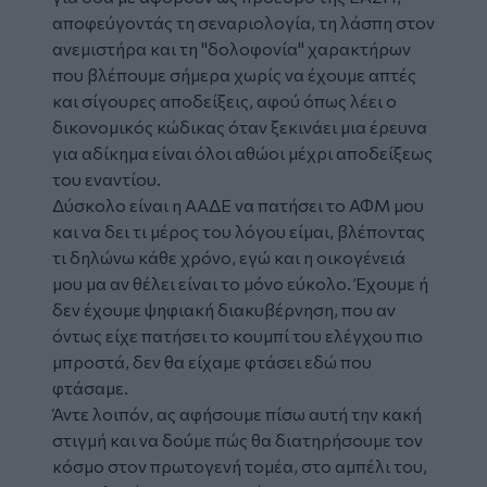
αποφεύγοντάς τη σεναριολογία, τη λάσπη στον
ανεμιστήρα και τη "δολοφονία" χαρακτήρων
που βλέπουμε σήμερα χωρίς να έχουμε απτές
και σίγουρες αποδείξεις, αφού όπως λέει ο
δικονομικός κώδικας όταν ξεκινάει μια έρευνα
για αδίκημα είναι όλοι αθώοι μέχρι αποδείξεως
του εναντίου.
Δύσκολο είναι η ΑΑΔΕ να πατήσει το ΑΦΜ μου
και να δει τι μέρος του λόγου είμαι, βλέποντας
τι δηλώνω κάθε χρόνο, εγώ και η οικογένειά
μου μα αν θέλει είναι το μόνο εύκολο. Έχουμε ή
δεν έχουμε ψηφιακή διακυβέρνηση, που αν
όντως είχε πατήσει το κουμπί του ελέγχου πιο
μπροστά, δεν θα είχαμε φτάσει εδώ που
φτάσαμε.
Άντε λοιπόν, ας αφήσουμε πίσω αυτή την κακή
στιγμή και να δούμε πώς θα διατηρήσουμε τον
κόσμο στον πρωτογενή τομέα, στο αμπέλι του,