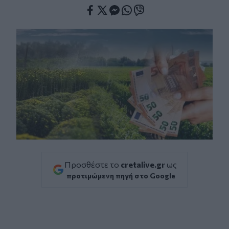
Facebook
Twitter
Messenger
Whatsapp
Viber
Προσθέστε το
cretalive.gr
ως
προτιμώμενη πηγή στο Google