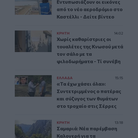
Εντυπωσιάζουν οι εικόνες
από το νέο αεροδρόμιο στο
Καστέλλι - Δείτε βίντεο
ΚΡΗΤΗ
14:02
Χωρίς καθαρίστριες οι
τουαλέτες της Κνωσού μετά
τον σάλο με τα
φιλοδωρήματα - Τί συνέβη
ΕΛΛAΔΑ
15:15
«Τα έχω χάσει όλα»:
Συντετριμμένος ο πατέρας
και σύζυγος των θυμάτων
στο τροχαίο στις Σέρρες
ΚΡΗΤΗ
13:18
Σαμαριά: Νέα παρέμβαση
Καλογερή για τα