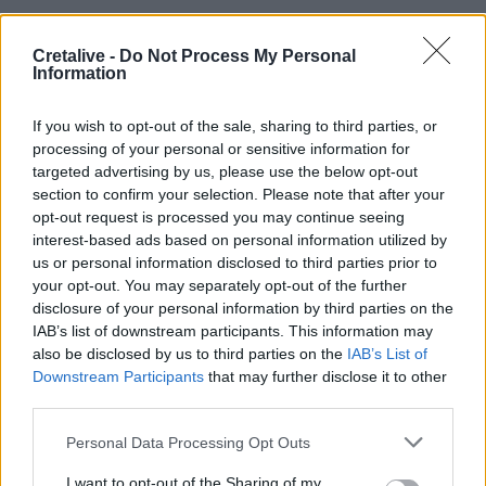
16:30
Cretalive -
Do Not Process My Personal
Στεγαστικό επίδομα από το υπουργείο Παιδείας, σε 1.120
Information
φοιτητές σε Βόλο, Λάρισα, Τρίκαλα, Καρδίτσα και Λαμία
If you wish to opt-out of the sale, sharing to third parties, or
16:17
processing of your personal or sensitive information for
Συντάξεις: Αυξάνονται οι αποχωρήσεις το 2026 καθώς
targeted advertising by us, please use the below opt-out
περισσότεροι ασφαλισμένοι βγαίνουν νωρίτερα
section to confirm your selection. Please note that after your
opt-out request is processed you may continue seeing
16:15
interest-based ads based on personal information utilized by
Η Έμπαρος τίμησε τους νεκρούς της Κατοχής - 82 χρόνια
us or personal information disclosed to third parties prior to
από τη Μεγάλη Κύκλωση
your opt-out. You may separately opt-out of the further
disclosure of your personal information by third parties on the
16:13
IAB’s list of downstream participants. This information may
Καύσιμα: Γιατί οι τιμές παραμένουν υψηλές μέσα στην
also be disclosed by us to third parties on the
IAB’s List of
περίοδο των διακοπών
Downstream Participants
that may further disclose it to other
third parties.
16:10
Έφυγαν» 6.000 εισιτήρια από τον κόσμο του ΟΦΗ για το
Personal Data Processing Opt Outs
Σούπερ Καπ
I want to opt-out of the Sharing of my