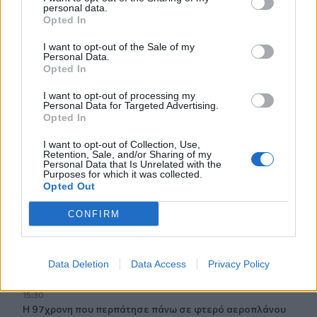
personal data.
15:54
Opted In
Ο Γ. Αγριμανάκης Αντιδήμαρχος Υπηρεσίας το Σάββατο 8
και την Κυριακή 9 Αυγούστου
I want to opt-out of the Sale of my
Personal Data.
15:48
Opted In
Δυτική Αττική: Ολοκληρώθηκαν οι αυτοψίες στις
I want to opt-out of processing my
πυρόπληκτες περιοχές
Personal Data for Targeted Advertising.
Opted In
15:43
Εντυπωσιάζουν οι εικόνες από το νέο αεροδρόμιο στο
I want to opt-out of Collection, Use,
Retention, Sale, and/or Sharing of my
Καστέλλι - Δείτε βίντεο
Personal Data that Is Unrelated with the
Purposes for which it was collected.
Opted Out
15:38
Πολιτική Προστασία: Νέα εναέρια μέσα και τεχνολογία
CONFIRM
15:36
ΔΕΕΠ Ηρακλείου: «Η Κρήτη βρίσκεται στις
προτεραιότητες της κυβέρνησης»
Data Deletion
Data Access
Privacy Policy
15:30
Η 97χρονη που περπάτησε πάνω σε φτερό αεροπλάνου