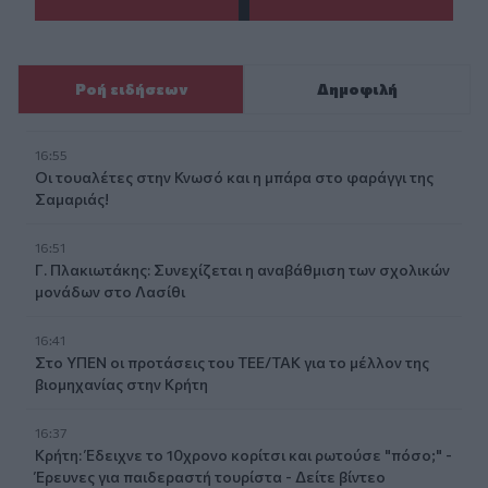
Ροή ειδήσεων
Δημοφιλή
16:55
Οι τουαλέτες στην Κνωσό και η μπάρα στο φαράγγι της
Σαμαριάς!
16:51
Γ. Πλακιωτάκης: Συνεχίζεται η αναβάθμιση των σχολικών
μονάδων στο Λασίθι
16:41
Στο ΥΠΕΝ οι προτάσεις του ΤΕΕ/ΤΑΚ για το μέλλον της
βιομηχανίας στην Κρήτη
16:37
Κρήτη: Έδειχνε το 10χρονο κορίτσι και ρωτούσε "πόσο;" -
Έρευνες για παιδεραστή τουρίστα - Δείτε βίντεο