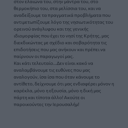
στον ελαιώνα του, στην μάντρα του, στο
θερμοκήπιο του, στα μελίσσια του, και να
αναδείξουμε τα πραγματικά προβλήματα που
αντιμετωπίζουμε λόγο της νησιωτικότητας του
ορεινού ανάγλυφου και της γενικής
ιδιομορφίας που έχει το νησί της Κρήτης, μας
διεκδικώντας με σχέδιο και σοβαρότητα τις
επιδοτήσεις που μας ανήκουν και πρέπει να
παίρνουν οι παραγωγοί μας.
Και κάτι τελευταίο...Δεν είναι κακό να
αναλαμβάνουμε τις ευθύνες που μας
αναλογούν, ίσα ίσα που όταν κάνουμε το
αντίθετο, δείχνουμε ότι μας ενδιαφέρει μόνον η
καρέκλα, μόνο η εξουσία, μόνο η δική μας
πάρτη και τίποτα άλλο! Ακούτε οι
παροικούντες την Ιερουσαλήμ!