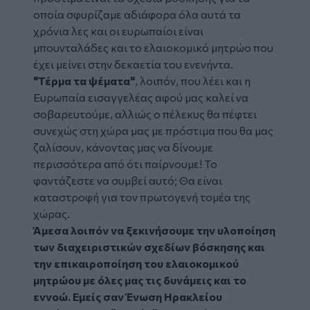
οποία σφυρίζαμε αδιάφορα όλα αυτά τα
χρόνια λες και οι ευρωπαίοι είναι
μπουνταλάδες και το ελαιοκομικό μητρώο που
έχει μείνει στην δεκαετία του ενενήντα.
"Τέρμα τα ψέματα"
, λοιπόν, που λέει και η
Ευρωπαία εισαγγελέας αφού μας καλεί να
σοβαρευτούμε, αλλιώς ο πέλεκυς θα πέφτει
συνεχώς στη χώρα μας με πρόστιμα που θα μας
ζαλίσουν, κάνοντας μας να δίνουμε
περισσότερα από ότι παίρνουμε! Το
φαντάζεστε να συμβεί αυτό; Θα είναι
καταστροφή για τον πρωτογενή τομέα της
χώρας.
Άμεσα λοιπόν να ξεκινήσουμε την υλοποίηση
των διαχειριστικών σχεδίων βόσκησης και
την επικαιροποίηση του ελαιοκομικού
μητρώου με όλες μας τις δυνάμεις και το
εννοώ. Εμείς σαν Ένωση Ηρακλείου