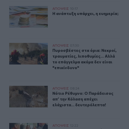
Η ανάπτυξη υπάρχει, η ευημερία;
ΑΠΟΨΕΙΣ
10:17
Η ανάπτυξη υπάρχει, η ευημερία;
Η ανάπτυξη υπάρχει, η ευημερία;
Πυροσβέστες στα όρια: Νεκροί, τραυματίες, λιποθυμίες.
ΑΠΟΨΕΙΣ
07:30
Πυροσβέστες στα όρια: Νεκροί, τραυ
Πυροσβέστες στα όρια: Νεκροί,
τραυματίες, λιποθυμίες... Αλλά
το επάγγελμα ακόμα δεν είναι
"επικίνδυνο"
Νότιο Ρέθυμνο: Ο Παράδεισος απ’ την Κόλαση απέχει 
ΑΠΟΨΕΙΣ
08:24
Νότιο Ρέθυμνο: Ο Παράδεισος απ’ 
Νότιο Ρέθυμνο: Ο Παράδεισος
απ’ την Κόλαση απέχει
ελάχιστα… δευτερόλεπτα!
Το ΛΙΓΟ και το ΠΟΛΥ βλάπτουν …
ΑΠΟΨΕΙΣ
12:22