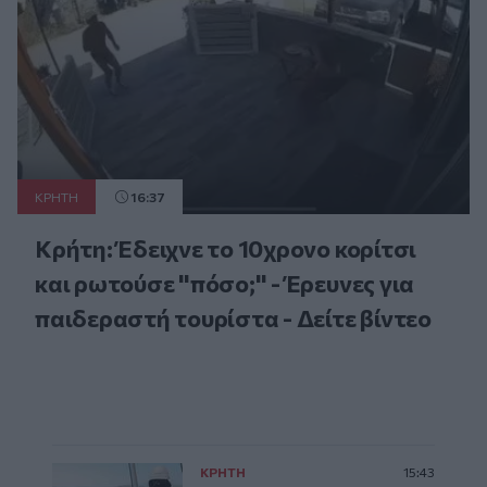
ΚΡΗΤΗ
16:37
Κρήτη: Έδειχνε το 10χρονο κορίτσι
και ρωτούσε "πόσο;" - Έρευνες για
παιδεραστή τουρίστα - Δείτε βίντεο
ΚΡΗΤΗ
15:43