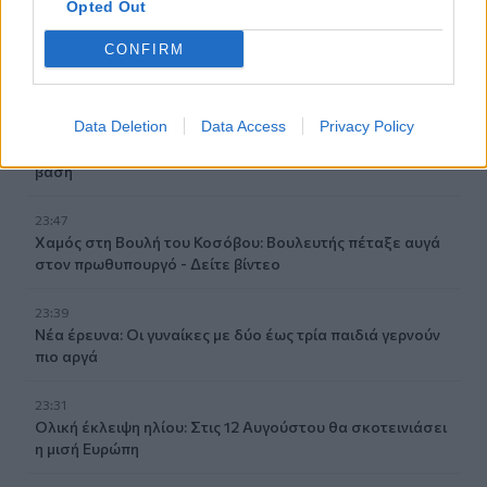
Opted Out
00:35
CONFIRM
Ρούχα και αξεσουάρ από την ταινία «The Devil Wears
Prada 2» πωλούνται σε δημοπρασία
Data Deletion
Data Access
Privacy Policy
23:59
Γερμανία: Drones εθεάθησαν πάνω από στρατιωτική
βάση
23:47
Χαμός στη Βουλή του Κοσόβου: Βουλευτής πέταξε αυγά
στον πρωθυπουργό - Δείτε βίντεο
23:39
Νέα έρευνα: Οι γυναίκες με δύο έως τρία παιδιά γερνούν
πιο αργά
23:31
Ολική έκλειψη ηλίου: Στις 12 Αυγούστου θα σκοτεινιάσει
η μισή Ευρώπη