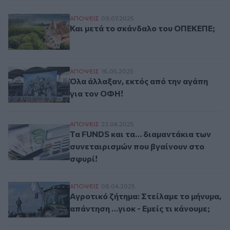
Και μετά το σκάνδαλο του ΟΠΕΚΕΠΕ;
ΑΠΟΨΕΙΣ
09.07.2025
Και μετά το σκάνδαλο του ΟΠΕΚΕΠΕ;
Όλα άλλαξαν, εκτός από την αγάπη για τ
ΑΠΟΨΕΙΣ
16.05.2025
Όλα άλλαξαν, εκτός από την αγάπη
για τον ΟΦΗ!
Τα FUNDS και τα… διαμαντάκια των συνετ
ΑΠΟΨΕΙΣ
23.04.2025
Τα FUNDS και τα… διαμαντάκια των
συνεταιρισμών που βγαίνουν στο
σφυρί!
Αγροτικό ζήτημα: Στείλαμε το μήνυμα, απά
ΑΠΟΨΕΙΣ
08.04.2025
Αγροτικό ζήτημα: Στείλαμε το μήνυμα,
απάντηση …γιοκ - Εμείς τι κάνουμε;