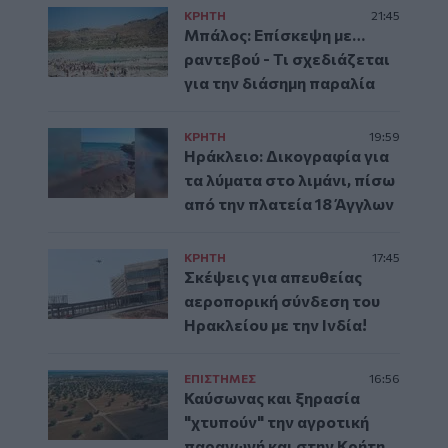
ΚΡΗΤΗ
21:45
Μπάλος: Επίσκεψη με…
ραντεβού - Τι σχεδιάζεται
για την διάσημη παραλία
ΚΡΗΤΗ
19:59
Ηράκλειο: Δικογραφία για
τα λύματα στο λιμάνι, πίσω
από την πλατεία 18 Άγγλων
ΚΡΗΤΗ
17:45
Σκέψεις για απευθείας
αεροπορική σύνδεση του
Ηρακλείου με την Ινδία!
ΕΠΙΣΤΗΜΕΣ
16:56
Καύσωνας και ξηρασία
"χτυπούν" την αγροτική
παραγωγή και στην Κρήτη