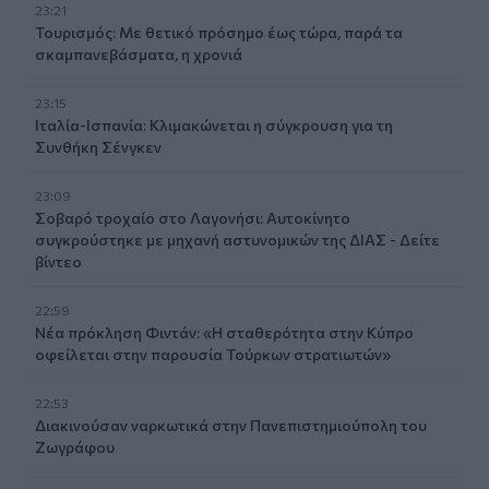
23:21
Τουρισμός: Με θετικό πρόσημο έως τώρα, παρά τα
σκαμπανεβάσματα, η χρονιά
23:15
Ιταλία-Ισπανία: Κλιμακώνεται η σύγκρουση για τη
Συνθήκη Σένγκεν
23:09
Σοβαρό τροχαίο στο Λαγονήσι: Αυτοκίνητο
συγκρούστηκε με μηχανή αστυνομικών της ΔΙΑΣ - Δείτε
βίντεο
22:59
Νέα πρόκληση Φιντάν: «Η σταθερότητα στην Κύπρο
οφείλεται στην παρουσία Τούρκων στρατιωτών»
22:53
Διακινούσαν ναρκωτικά στην Πανεπιστημιούπολη του
Ζωγράφου