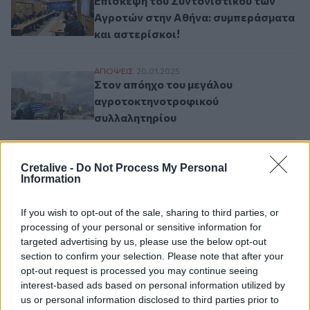
Επίσκεψη του Συντονιστικού των
Αγροτών στην Αθήνα: συμπεράσματα
και αστερίσκοι!
Στον απόηχο του μεγάλου αγροτοκτηνοτ
ΑΠΟΨΕΙΣ
20.01.2025
Στον απόηχο του μεγάλου
αγροτοκτηνοτροφικού
συλλαλητηρίου
Cretalive -
Do Not Process My Personal
Σελιδοποίηση
Current page
1
Προηγούμενη σελίδα
Next page
Information
If you wish to opt-out of the sale, sharing to third parties, or
processing of your personal or sensitive information for
targeted advertising by us, please use the below opt-out
section to confirm your selection. Please note that after your
Ροή ειδήσεων
Δημοφιλή
opt-out request is processed you may continue seeing
interest-based ads based on personal information utilized by
us or personal information disclosed to third parties prior to
06:21