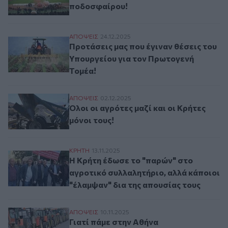
ποδοσφαίρου!
Προτάσεις μας που έγιναν θέσεις του Υπ
ΑΠΟΨΕΙΣ
24.12.2025
Προτάσεις μας που έγιναν θέσεις του
Υπουργείου για τον Πρωτογενή
Τομέα!
Όλοι οι αγρότες μαζί και οι Κρήτες μόνοι 
ΑΠΟΨΕΙΣ
02.12.2025
Όλοι οι αγρότες μαζί και οι Κρήτες
μόνοι τους!
Η Κρήτη έδωσε το "παρών" στο αγροτικό 
ΚΡΗΤΗ
13.11.2025
Η Κρήτη έδωσε το "παρών" στο
αγροτικό συλλαλητήριο, αλλά κάποιοι
"έλαμψαν" δια της απουσίας τους
Γιατί πάμε στην Αθήνα
ΑΠΟΨΕΙΣ
10.11.2025
Γιατί πάμε στην Αθήνα