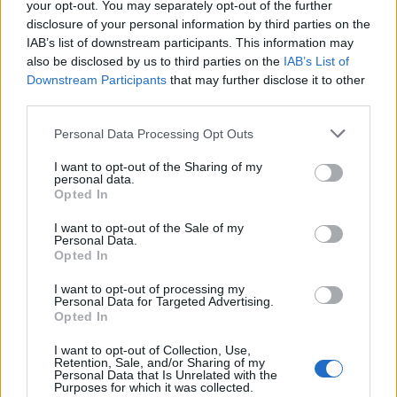
your opt-out. You may separately opt-out of the further
Αργία 15ης Αυγούστου: Πώς θα αμειφθούν όσοι
disclosure of your personal information by third parties on the
εργαστούν
IAB’s list of downstream participants. This information may
also be disclosed by us to third parties on the
IAB’s List of
05:38
Downstream Participants
that may further disclose it to other
Τρόμος στην Μποτσουάνα: Εξαγριωμένος ιπποπόταμος
third parties.
καταδιώκει τουρίστες
Personal Data Processing Opt Outs
04:42
e-ΕΦΚΑ – ΔΥΠΑ: Ο «χάρτης» πληρωμών έως 14
I want to opt-out of the Sharing of my
Αυγούστου
personal data.
Opted In
03:33
I want to opt-out of the Sale of my
Το φαρμακείο των διακοπών: Τι να πάρετε μαζί σας
Personal Data.
Opted In
02:39
I want to opt-out of processing my
Πρωτεΐνη δεν έχει μόνο το κρέας – Ανακαλύψτε 8
Personal Data for Targeted Advertising.
φρούτα με πρωτεΐνη και βάλτε τα στο πιάτο σας
Opted In
I want to opt-out of Collection, Use,
01:40
Retention, Sale, and/or Sharing of my
Αυτά τα ζώδια θα ζήσουν τον απόλυτο έρωτα έως το
Personal Data that Is Unrelated with the
τέλος του καλοκαιριού
Purposes for which it was collected.