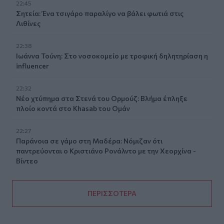
22:45
Σητεία: Ένα τσιγάρο παραλίγο να βάλει φωτιά στις
Λιθίνες
22:38
Ιωάννα Τούνη: Στο νοσοκομείο με τροφική δηλητηρίαση η
influencer
22:32
Νέο χτύπημα στα Στενά του Ορμούζ: Βλήμα έπληξε
πλοίο κοντά στο Khasab του Ομάν
22:27
Παράνοια σε γάμο στη Μαδέρα: Νόμιζαν ότι
παντρεύονται ο Κριστιάνο Ρονάλντο με την Χεορχίνα -
Βίντεο
ΠΕΡΙΣΣΟΤΕΡΑ